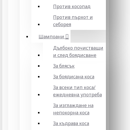
Против косопад
Против пърхот и
себорея
Шампоани
Дълбоко почистващи
и след боядисване
За блясък
За боядисана коса
За всеки тип коса/
ежедневна употреба
За изглаждане на
непокорна коса
За къдрава коса