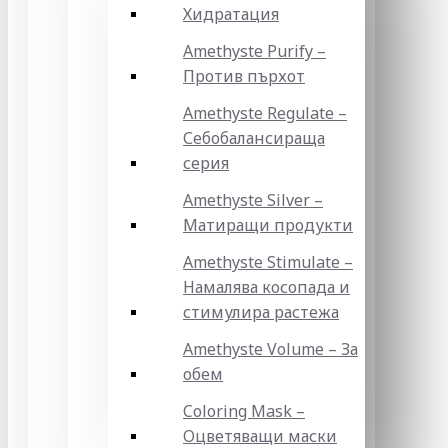
Хидратация
Amethyste Purify –
Против пърхот
Amethyste Regulate –
Себобалансираща
серия
Amethyste Silver –
Матиращи продукти
Amethyste Stimulate –
Намалява косопада и
стимулира растежа
Amethyste Volume – За
обем
Coloring Mask –
Оцветяващи маски