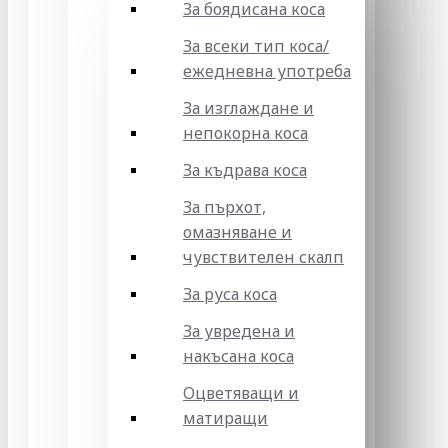
За боядисана коса
За всеки тип коса/
ежедневна употреба
За изглаждане и
непокорна коса
За къдрава коса
За пърхот,
омазняване и
чувствителен скалп
За руса коса
За увредена и
накъсана коса
Оцветяващи и
матиращи