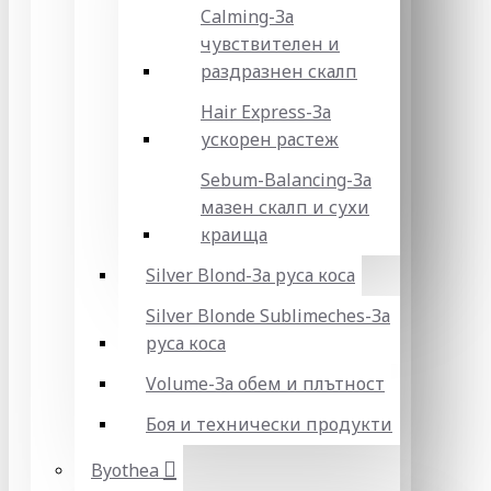
Calming-За
чувствителен и
раздразнен скалп
Hair Express-За
ускорен растеж
Sebum-Balancing-За
мазен скалп и сухи
краища
Silver Blond-За руса коса
Silver Blonde Sublіmeches-За
руса коса
Volume-За обем и плътност
Боя и технически продукти
Byothea