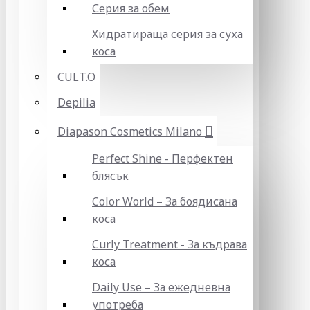
Серия за обем
Хидратираща серия за суха
коса
CULT.O
Depilia
Diapason Cosmetics Milano
Perfect Shine - Перфектен
блясък
Color World – За боядисана
коса
Curly Treatment - За къдрава
коса
Daily Use – За ежедневна
употреба