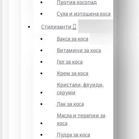
Против косопад
Суха и изтощена коса
Стилизанти
Вакса за коса
Витамини за коса
Гел за коса
Крем за коса
Кристали, флуиди,
серуми
Лак за коса
Масла и терапии за
коса
Пудра за коса