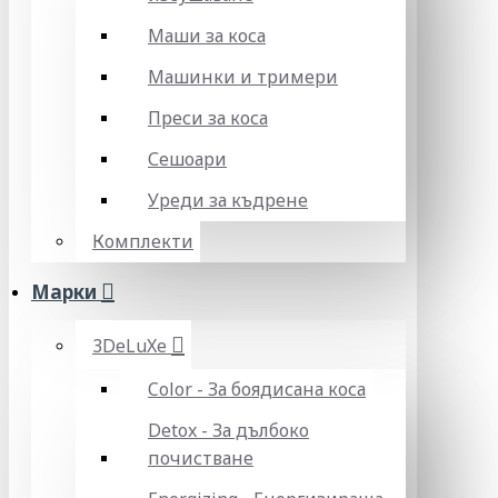
Маши за коса
Машинки и тримери
Преси за коса
Сешоари
Уреди за къдрене
Комплекти
Марки
3DeLuXe
Color - За боядисана коса
Detox - За дълбоко
почистване