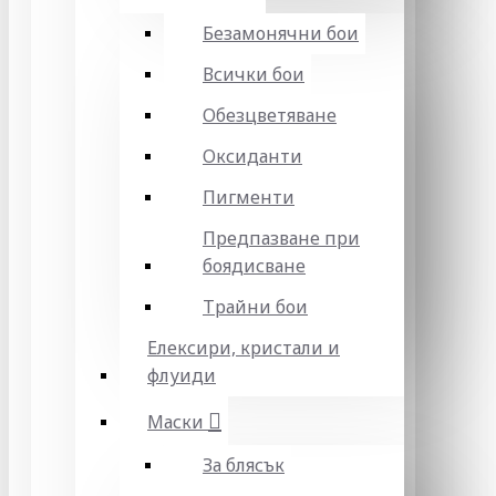
Безамонячни бои
Всички бои
Обезцветяване
Оксиданти
Пигменти
Предпазване при
боядисване
Трайни бои
Елексири, кристали и
флуиди
Маски
За блясък