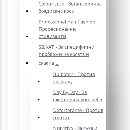
Colour Lock - Веган серия за
боядисана коса
Professional Hair Fashion -
Професионални
стилизанти
SILKAT - За специфични
проблеми на косата и
скалпа
Bulboton - Против
косопад
Day By Day - За
ежедневна употреба
Deforforante - Против
пърхот
Nutritivo - За суха и