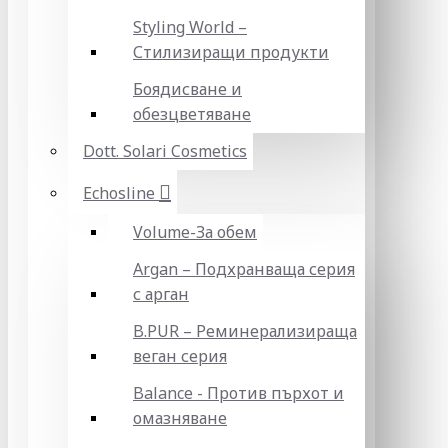
Styling World –
Стилизиращи продукти
Боядисване и
обезцветяване
Dott. Solari Cosmetics
Echosline
Volume-За обем
Argan – Подхранваща серия
с арган
B.PUR – Реминерализираща
веган серия
Balance - Против пърхот и
омазняване