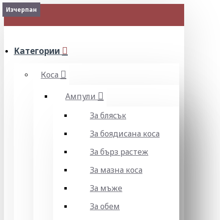
Изчерпан
Изчерпан
МЕНЮ
Категории
Коса
Ампули
За блясък
За боядисана коса
За бърз растеж
За мазна коса
За мъже
За обем