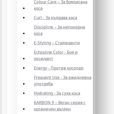
Colour Care – За боядисана
коса
Curl - За къдрава коса
Discipline – За непокорна
коса
E-Styling – Стилизанти
Echosline Color - Боя и
оксидант
Energy - Против косопад
Frequent Use - За ежедневна
употреба
Hydrating - За суха коса
KARBON 9 – Веган серия с
органичен въглен