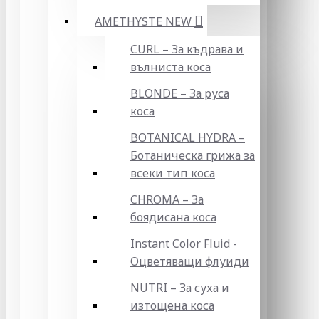
AMETHYSTE NEW
CURL – За къдрава и
вълниста коса
BLONDE – За руса
коса
BOTANICAL HYDRA –
Ботаническа грижа за
всеки тип коса
CHROMA – За
боядисана коса
Instant Color Fluid -
Оцветяващи флуиди
NUTRI – За суха и
изтощена коса