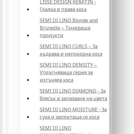
LISSE DESIGN KERATIN -
Гладка и права коса
SEMI DI LINO Blonde and
Brunette – Тониращи
продукти
SEMI DI LINO CURLS – За
къдрава и непокорна коса
SEMI DI LINO DENSITY –
Уплътняваща серия за
изтъняла коса
SEMI DI LINO DIAMOND - За
блясък и запазване на цвета
SEMI DI LINO MOISTURE - За
суха и заплитаща се коса
SEMI DI LINO