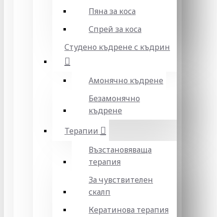
Пяна за коса
Спрей за коса
Студено къдрене с къдрин
Амонячно къдрене
Безамонячно
къдрене
Терапии
Възстановяваща
терапия
За чувствителен
скалп
Кератинова терапия