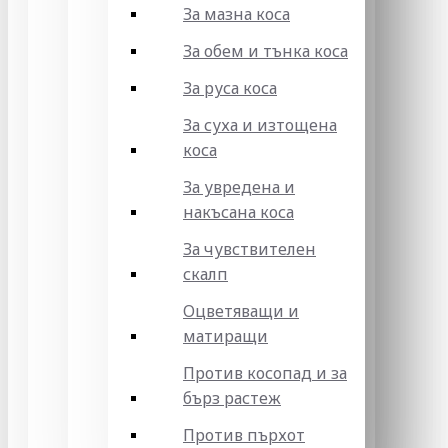
За мазна коса
За обем и тънка коса
За руса коса
За суха и изтощена
коса
За увредена и
накъсана коса
За чувствителен
скалп
Оцветяващи и
матиращи
Против косопад и за
бърз растеж
Против пърхот