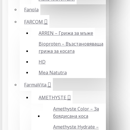
Fanola
FARCOM
ARREN – Грижа за мъже
Bioproten – Възстановяваща
грижа за косата
HD
Mea Natutra
FarmaVita
AMETHYSTE
Amethyste Color – За
боядисана коса
Amethyste Hydrate –