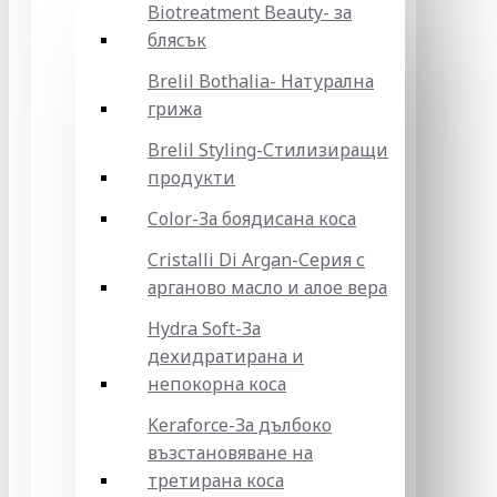
Biotreatment Beauty- за
блясък
Brelil Bothalia- Натурална
грижа
Brelil Styling-Стилизиращи
продукти
Color-За боядисана коса
Cristalli Di Argan-Серия с
арганово масло и алое вера
Hydra Soft-За
дехидратирана и
непокорна коса
Keraforce-За дълбоко
възстановяване на
третирана коса