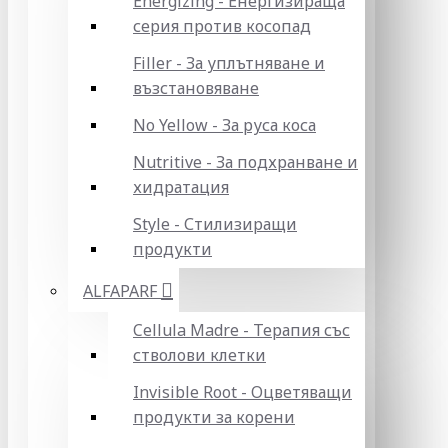
Energizing - Енергизираща
серия против косопад
Filler - За уплътняване и
възстановяване
No Yellow - За руса коса
Nutritive - За подхранване и
хидратация
Style - Стилизиращи
продукти
ALFAPARF
Cellula Madre - Терапия със
стволови клетки
Invisible Root - Оцветяващи
продукти за корени