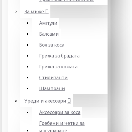
За мъже
Ампули
Балсами
Боя за коса
Грижа за брадата
Грижа за кожата
Стилизанти
Шампоани
Уреди и акесоари
Аксесоари за коса
Гребени и четки за
изсушаване