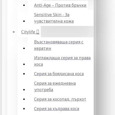
Anti-Age – Против бръчки
Sensitive Skin - За
чувствителна кожа
Citylife
Възстановяваща серия с
кератин
Изглаждаща серия за права
коса
Серия за боядисана коса
Серия за ежедневна
употреба
Серия за косопад, пърхот
Серия за къдрава коса