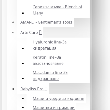
Серия за мъже - Blends of
Many
AMARO - Gentleman's Tools
Arte Care
Hyaluronic line-За
хидратация
Keratin line–За
възстановяване
Macadamia line-За
подхранване
Babyliss Pro
Маши и уреди за къдрене
Машинки и тримери