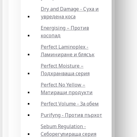
Dry and Damage - Суха и
увредена коса
Energising – Против
косопад
Perfect Laminoplex -
Ламиниране и блясък
Perfect Moisture –
Подхранваща серия
Perfect No Yellow –
Матиращи продукти
Perfect Volume - За обем
Purifyng - Против пърхот
Sebum Regulation -
Себорегулираща серия