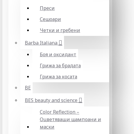
Преси
Сешоари
Четки и гребени
Barba Italiana
Боя и оксидант
Грижа за брадата
Грижа за косата
BE
BES beauty and science
Color Reflection –
Оцветяващи шампоани и
маски