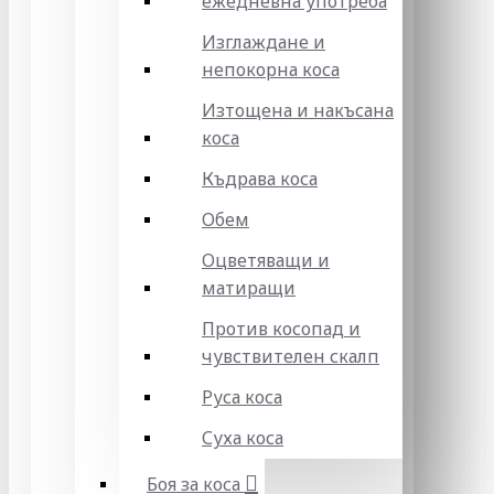
ежедневна употреба
Изглаждане и
непокорна коса
Изтощена и накъсана
коса
Къдрава коса
Обем
Оцветяващи и
матиращи
Против косопад и
чувствителен скалп
Руса коса
Суха коса
Боя за коса