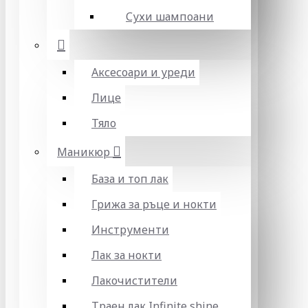
Сухи шампоани
Аксесоари и уреди
Лице
Тяло
Маникюр
База и топ лак
Грижа за ръце и нокти
Инструменти
Лак за нокти
Лакочистители
Траен лак Infinite shine