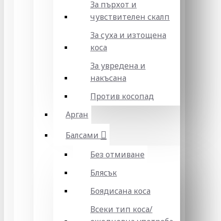
За пърхот и
чувствителен скалп
За суха и изтощена
коса
За увредена и
накъсана
Против косопад
Арган
Балсами
Без отмиване
Блясък
Боядисана коса
Всеки тип коса/