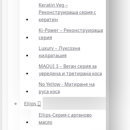
Keratin Veg –
Реконструираща серия с
кератин
Ki-Power – Реконструираща
серия
Luxury – Луксозна
хидратация
MAQUI 3 – Веган серия за
увредена и третирана коса
No Yellow - Матиране на
руса коса
Ellips
Ellips-Серия с арганово
масло