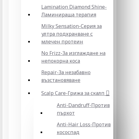
Lamination Diamond Shine-
Ламинираща терапия
Milky Sensation-Серия за
ултра подхранване с
млечен протеин
No Frizz-За изглаждане на
непокорна коса
Repair-За незабавно
възстановяване
Scalp Care-Грижа за скалп
Anti-Dandruff-Против
пърхот
Anti-Hair Loss-Против
кососпад