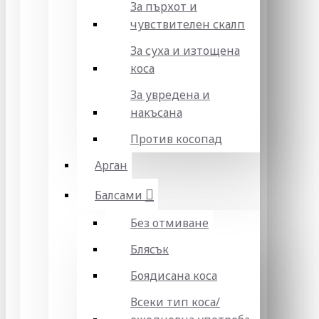
За пърхот и
чувствителен скалп
За суха и изтощена
коса
За увредена и
накъсана
Против косопад
Арган
Балсами
Без отмиване
Блясък
Боядисана коса
Всеки тип коса/