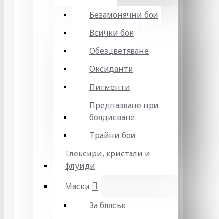
Безамонячни бои
Всички бои
Обезцветяване
Оксиданти
Пигменти
Предпазване при
боядисване
Трайни бои
Елексири, кристали и
флуиди
Маски
За блясък