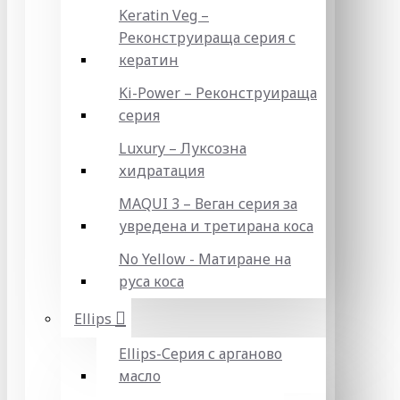
Keratin Veg –
Реконструираща серия с
кератин
Ki-Power – Реконструираща
серия
Luxury – Луксозна
хидратация
MAQUI 3 – Веган серия за
увредена и третирана коса
No Yellow - Матиране на
руса коса
Ellips
Ellips-Серия с арганово
масло