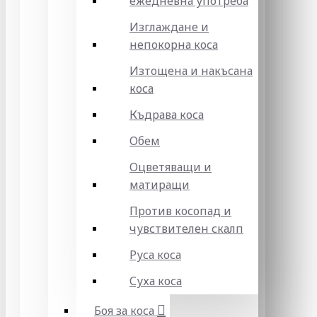
ежедневна употреба
Изглаждане и
непокорна коса
Изтощена и накъсана
коса
Къдрава коса
Обем
Оцветяващи и
матиращи
Против косопад и
чувствителен скалп
Руса коса
Суха коса
Боя за коса