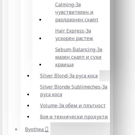
Calming-За
чувствителен и
раздразнен скалп
Hair Express-За
ускорен растеж
Sebum-Balancing-За
мазен скалп и сухи
краища
Silver Blond-За руса коса
Silver Blonde Sublіmeches-За
руса коса
Volume-За обем и плътност
Боя и технически продукти
Byothea