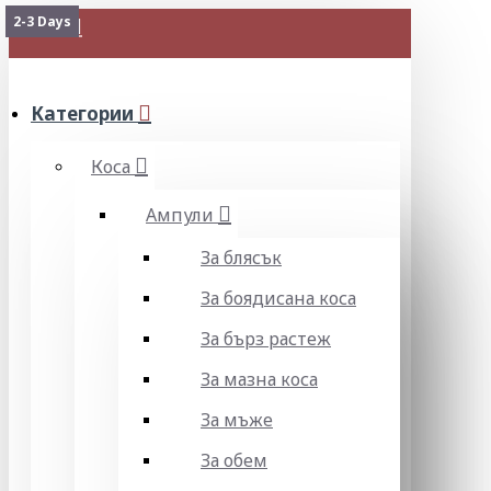
2-3 Days
МЕНЮ
Категории
Коса
Ампули
За блясък
За боядисана коса
За бърз растеж
За мазна коса
За мъже
За обем