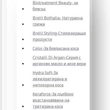
Biotreatment Beauty- за
блясък
Brelil Bothalia- Натурална
грижа
Brelil Styling-Стилизиращи
продукти
Color-За боядисана коса
Cristalli Di Argan-Серия с
арганово масло и алое вера
Hydra Soft-За
дехидратирана и
непокорна коса
Keraforce-За дълбоко
възстановяване на
третирана коса