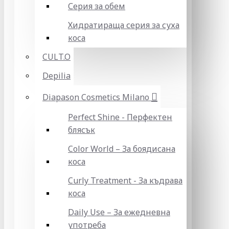
Серия за обем
Хидратираща серия за суха
коса
CULT.O
Depilia
Diapason Cosmetics Milano
Perfect Shine - Перфектен
блясък
Color World – За боядисана
коса
Curly Treatment - За къдрава
коса
Daily Use – За ежедневна
употреба