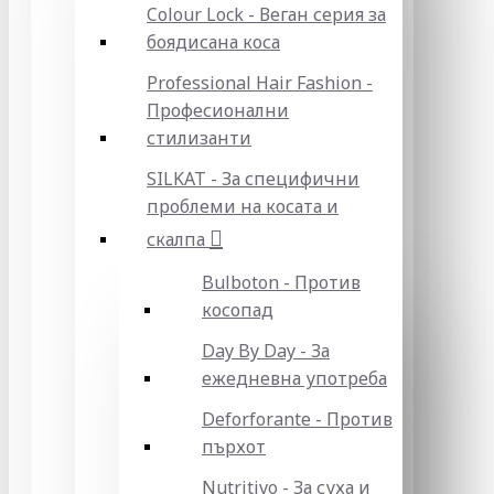
Colour Lock - Веган серия за
боядисана коса
Professional Hair Fashion -
Професионални
стилизанти
SILKAT - За специфични
проблеми на косата и
скалпа
Bulboton - Против
косопад
Day By Day - За
ежедневна употреба
Deforforante - Против
пърхот
Nutritivo - За суха и