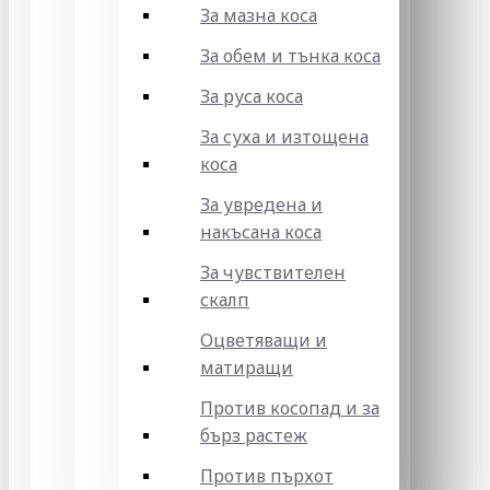
За мазна коса
За обем и тънка коса
За руса коса
За суха и изтощена
коса
За увредена и
накъсана коса
За чувствителен
скалп
Оцветяващи и
матиращи
Против косопад и за
бърз растеж
Против пърхот