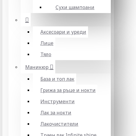
Сухи шампоани
Аксесоари и уреди
Лице
Тяло
Маникюр
База и топ лак
Грижа за ръце и нокти
Инструменти
Лак за нокти
Лакочистители
Траен лак Infinite shine