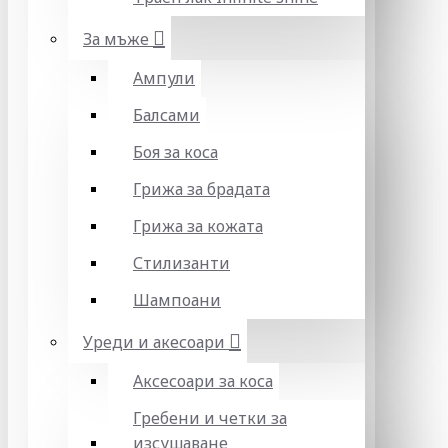
За мъже
Ампули
Балсами
Боя за коса
Грижа за брадата
Грижа за кожата
Стилизанти
Шампоани
Уреди и акесоари
Аксесоари за коса
Гребени и четки за
изсушаване