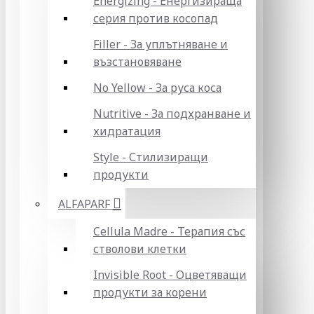
Energizing - Енергизираща
серия против косопад
Filler - За уплътняване и
възстановяване
No Yellow - За руса коса
Nutritive - За подхранване и
хидратация
Style - Стилизиращи
продукти
ALFAPARF
Cellula Madre - Терапия със
стволови клетки
Invisible Root - Оцветяващи
продукти за корени