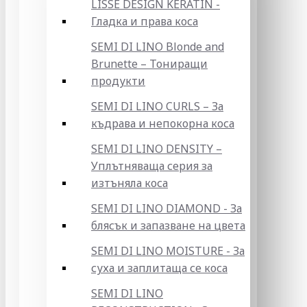
LISSE DESIGN KERATIN -
Гладка и права коса
SEMI DI LINO Blonde and
Brunette – Тониращи
продукти
SEMI DI LINO CURLS – За
къдрава и непокорна коса
SEMI DI LINO DENSITY –
Уплътняваща серия за
изтъняла коса
SEMI DI LINO DIAMOND - За
блясък и запазване на цвета
SEMI DI LINO MOISTURE - За
суха и заплитаща се коса
SEMI DI LINO