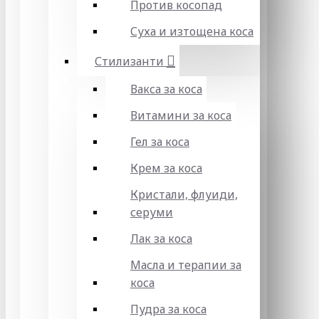
Против косопад
Суха и изтощена коса
Стилизанти
Вакса за коса
Витамини за коса
Гел за коса
Крем за коса
Кристали, флуиди,
серуми
Лак за коса
Масла и терапии за
коса
Пудра за коса