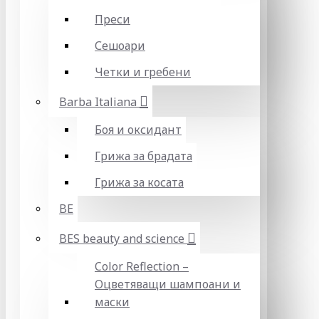
Преси
Сешоари
Четки и гребени
Barba Italiana
Боя и оксидант
Грижа за брадата
Грижа за косата
BE
BES beauty and science
Color Reflection –
Оцветяващи шампоани и
маски