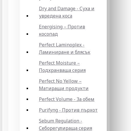
Dry and Damage - Суха и
увредена коса
Energising – Против
косопад
Perfect Laminoplex -
Ламиниране и блясък
Perfect Moisture –
Подхранваща серия
Perfect No Yellow –
Матиращи продукти
Perfect Volume - За обем
Purifyng - Против пърхот
Sebum Regulation -
Себорегулираща серия