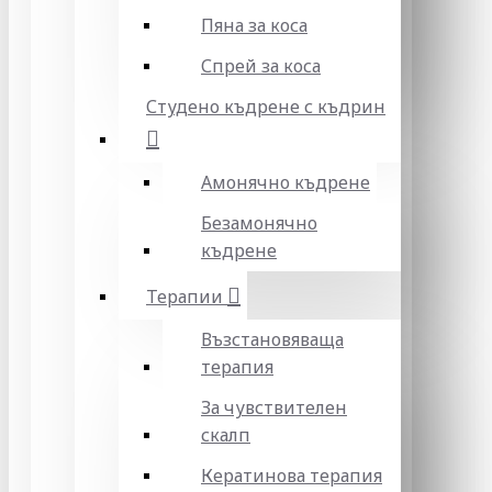
Пяна за коса
Спрей за коса
Студено къдрене с къдрин
Амонячно къдрене
Безамонячно
къдрене
Терапии
Възстановяваща
терапия
За чувствителен
скалп
Кератинова терапия