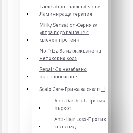
Lamination Diamond Shine-
Ламинираща терапия
Milky Sensation-Серия за
ултра подхранване с
млечен протеин
No Frizz-За изглаждане на
непокорна коса
Repair-За незабавно
възстановяване
Scalp Care-Грижа за скалп
Anti-Dandruff-Против
пърхот
Anti-Hair Loss-Против
кососпад