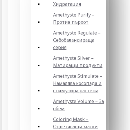
Хидратация
Amethyste Purify –
Против пърхот
Amethyste Regulate –
Себобалансираща
серия
Amethyste Silver –
Матиращи продукти
Amethyste Stimulate –
Намалява косопада и
стимулира растежа
Amethyste Volume – За
обем
Coloring Mask –
Оцветяващи маски