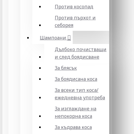
Против косопад
Против пърхот и
себорея
Шампоани
Дълбоко почистващи
и след боядисване
За блясък
За боядисана коса
За всеки тип коса/
ежедневна употреба
За изглаждане на
непокорна коса
За къдрава коса