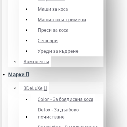
Маши за коса
Машинки и тримери
Преси за коса
Сешоари
Уреди за къдрене
Комплекти
Марки
3DeLuXe
Color - За боядисана коса
Detox - За дълбоко
почистване