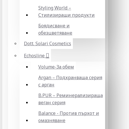
Styling World –
Стилизиращи продукти
Боядисване и
обезцветяване
Dott. Solari Cosmetics
Echosline
Volume-За обем
Argan – Подхранваща серия
с арган
B.PUR – Реминерализираща
веган серия
Balance - Против пърхот и
омазняване