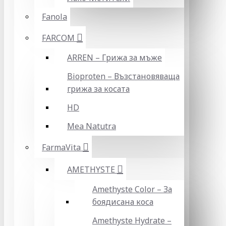
Fanola
FARCOM
ARREN – Грижа за мъже
Bioproten – Възстановяваща
грижа за косата
HD
Mea Natutra
FarmaVita
AMETHYSTE
Amethyste Color – За
боядисана коса
Amethyste Hydrate –