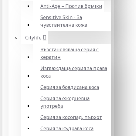
Anti-Age – Против бръчки
Sensitive Skin - За
чувствителна кожа
Citylife
Възстановяваща серия с
кератин
Изглаждаща серия за права
коса
Серия за боядисана коса
Серия за ежедневна
употреба
Серия за косопад, пърхот
Серия за къдрава коса