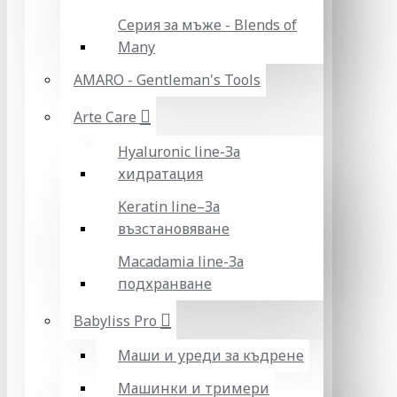
Серия за мъже - Blends of
Many
AMARO - Gentleman's Tools
Arte Care
Hyaluronic line-За
хидратация
Keratin line–За
възстановяване
Macadamia line-За
подхранване
Babyliss Pro
Маши и уреди за къдрене
Машинки и тримери