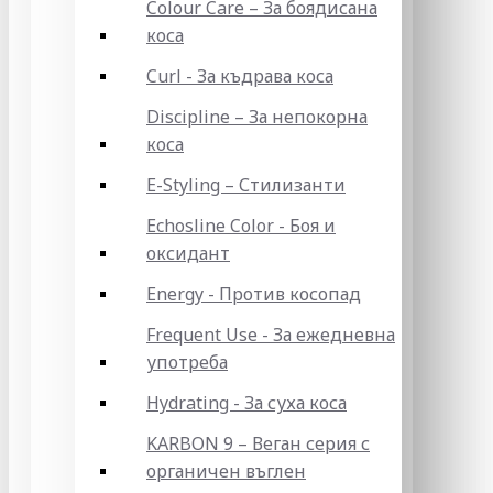
Colour Care – За боядисана
коса
Curl - За къдрава коса
Discipline – За непокорна
коса
E-Styling – Стилизанти
Echosline Color - Боя и
оксидант
Energy - Против косопад
Frequent Use - За ежедневна
употреба
Hydrating - За суха коса
KARBON 9 – Веган серия с
органичен въглен