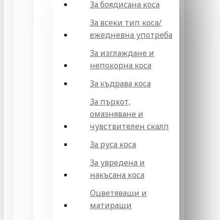
За боядисана коса
За всеки тип коса/
ежедневна употреба
За изглаждане и
непокорна коса
За къдрава коса
За пърхот,
омазняване и
чувствителен скалп
За руса коса
За увредена и
накъсана коса
Оцветяващи и
матиращи