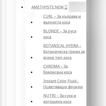
AMETHYSTE NEW
CURL – За къдрава и
вълниста коса
BLONDE – За руса
коса
BOTANICAL HYDRA –
Ботаническа грижа за
всеки тип коса
CHROMA – За
боядисана коса
Instant Color Fluid -
Оцветяващи флуиди
NUTRI – За суха и
изтощена коса