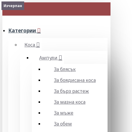
Изчерпан
МЕНЮ
Категории
Коса
Ампули
За блясък
За боядисана коса
За бърз растеж
За мазна коса
За мъже
За обем