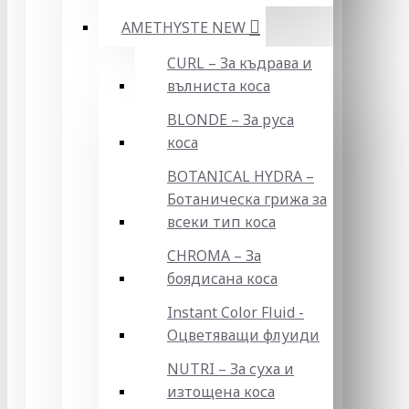
AMETHYSTE NEW
CURL – За къдрава и
вълниста коса
BLONDE – За руса
коса
BOTANICAL HYDRA –
Ботаническа грижа за
всеки тип коса
CHROMA – За
боядисана коса
Instant Color Fluid -
Оцветяващи флуиди
NUTRI – За суха и
изтощена коса