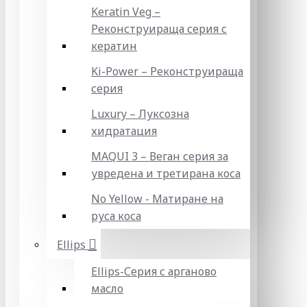
Keratin Veg –
Реконструираща серия с
кератин
Ki-Power – Реконструираща
серия
Luxury – Луксозна
хидратация
MAQUI 3 – Веган серия за
увредена и третирана коса
No Yellow - Матиране на
руса коса
Ellips
Ellips-Серия с арганово
масло