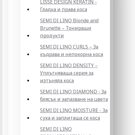
LISSE DESIGN KERATIN -
Гладка и права коса
SEMI DI LINO Blonde and
Brunette – Тониращи
продукти
SEMI DI LINO CURLS – За
къдрава и непокорна коса
SEMI DI LINO DENSITY –
Уплътняваща серия за
изтъняла коса
SEMI DI LINO DIAMOND - За
блясък и запазване на цвета
SEMI DI LINO MOISTURE - За
суха и заплитаща се коса
SEMI DI LINO