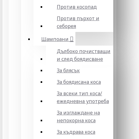
Против косопад
Против пърхот и
себорея
Шампоани
Дълбоко почистващи
и след боядисване
За блясък
За боядисана коса
За всеки тип коса/
ежедневна употреба
За изглаждане на
непокорна коса
За къдрава коса