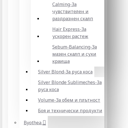
Calming-За
чувствителен и
раздразнен скалп
Hair Express-За
ускорен растеж
Sebum-Balancing-За
мазен скалп и сухи
краища
Silver Blond-За руса коса
Silver Blonde Sublіmeches-За
руса коса
Volume-За обем и плътност
Боя и технически продукти
Byothea