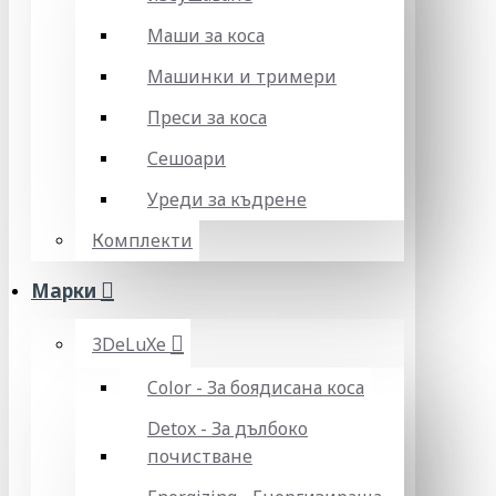
Маши за коса
Машинки и тримери
Преси за коса
Сешоари
Уреди за къдрене
Комплекти
Марки
3DeLuXe
Color - За боядисана коса
Detox - За дълбоко
почистване