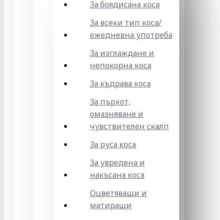
За боядисана коса
За всеки тип коса/
ежедневна употреба
За изглаждане и
непокорна коса
За къдрава коса
За пърхот,
омазняване и
чувствителен скалп
За руса коса
За увредена и
накъсана коса
Оцветяващи и
матиращи