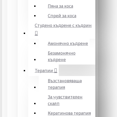
Пяна за коса
Спрей за коса
Студено къдрене с къдрин
Амонячно къдрене
Безамонячно
къдрене
Терапии
Възстановяваща
терапия
За чувствителен
скалп
Кератинова терапия