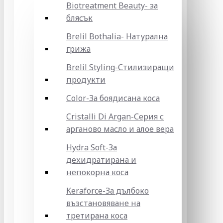
Biotreatment Beauty- за
блясък
Brelil Bothalia- Натурална
грижа
Brelil Styling-Стилизиращи
продукти
Color-За боядисана коса
Cristalli Di Argan-Серия с
арганово масло и алое вера
Hydra Soft-За
дехидратирана и
непокорна коса
Keraforce-За дълбоко
възстановяване на
третирана коса