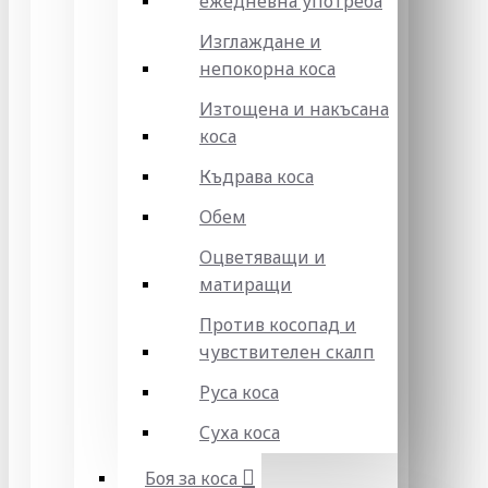
ежедневна употреба
Изглаждане и
непокорна коса
Изтощена и накъсана
коса
Къдрава коса
Обем
Оцветяващи и
матиращи
Против косопад и
чувствителен скалп
Руса коса
Суха коса
Боя за коса