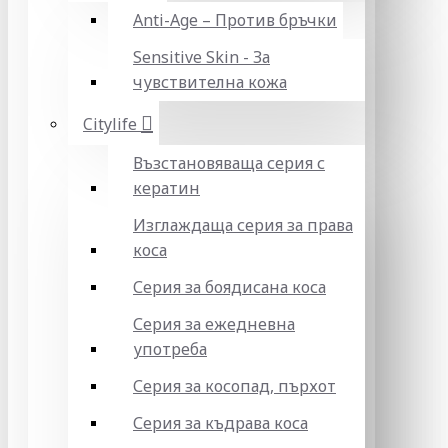
Anti-Age – Против бръчки
Sensitive Skin - За
чувствителна кожа
Citylife
Възстановяваща серия с
кератин
Изглаждаща серия за права
коса
Серия за боядисана коса
Серия за ежедневна
употреба
Серия за косопад, пърхот
Серия за къдрава коса