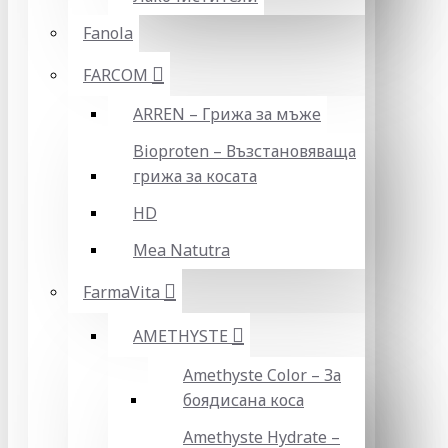
Fanola
FARCOM
ARREN – Грижа за мъже
Bioproten – Възстановяваща
грижа за косата
HD
Mea Natutra
FarmaVita
AMETHYSTE
Amethyste Color – За
боядисана коса
Amethyste Hydrate –