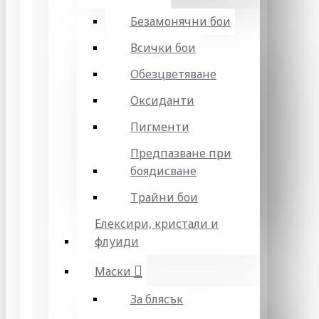
Безамонячни бои
Всички бои
Обезцветяване
Оксиданти
Пигменти
Предпазване при
боядисване
Трайни бои
Елексири, кристали и
флуиди
Маски
За блясък