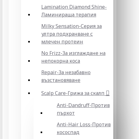
Lamination Diamond Shine-
Ламинираща терапия
Milky Sensation-Серия за
ултра подхранване с
млечен протеин
No Frizz-За изглаждане на
непокорна коса
Repair-За незабавно
възстановяване
Scalp Care-Грижа за скалп
Anti-Dandruff-Против
пърхот
Anti-Hair Loss-Против
кососпад