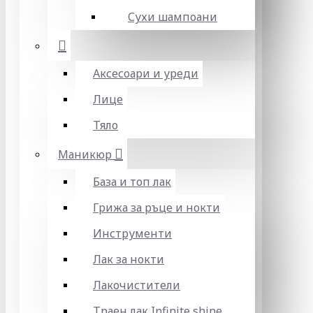
Сухи шампоани
Аксесоари и уреди
Лице
Тяло
Маникюр
База и топ лак
Грижа за ръце и нокти
Инструменти
Лак за нокти
Лакочистители
Траен лак Infinite shine