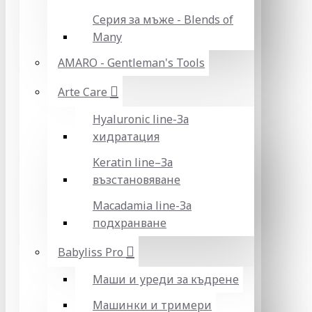
Серия за мъже - Blends of
Many
AMARO - Gentleman's Tools
Arte Care
Hyaluronic line-За
хидратация
Keratin line–За
възстановяване
Macadamia line-За
подхранване
Babyliss Pro
Маши и уреди за къдрене
Машинки и тримери