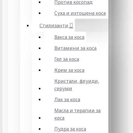
Против косопад
Суха и изтощена коса
Стилизанти
Вакса за коса
Витамини за коса
Гел за коса
Крем за коса
Кристали, флуиди,
серуми
Лак за коса
Масла и терапии за
коса
Пудра за коса