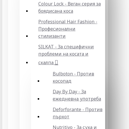
Colour Lock - Веган серия за
боядисана коса
Professional Hair Fashion -
Професионални
стилизанти
SILKAT - За специфични
проблеми на косата и
скалпа
Bulboton - Против
косопад
Day By Day - За
ежедневна употреба
Deforforante - Против
пърхот
Nutritivo - За суха и