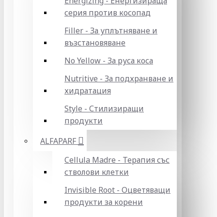
Energizing - Енергизираща
серия против косопад
Filler - За уплътняване и
възстановяване
No Yellow - За руса коса
Nutritive - За подхранване и
хидратация
Style - Стилизиращи
продукти
ALFAPARF
Cellula Madre - Терапия със
стволови клетки
Invisible Root - Оцветяващи
продукти за корени