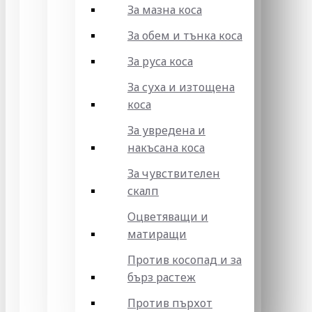
За мазна коса
За обем и тънка коса
За руса коса
За суха и изтощена
коса
За увредена и
накъсана коса
За чувствителен
скалп
Оцветяващи и
матиращи
Против косопад и за
бърз растеж
Против пърхот