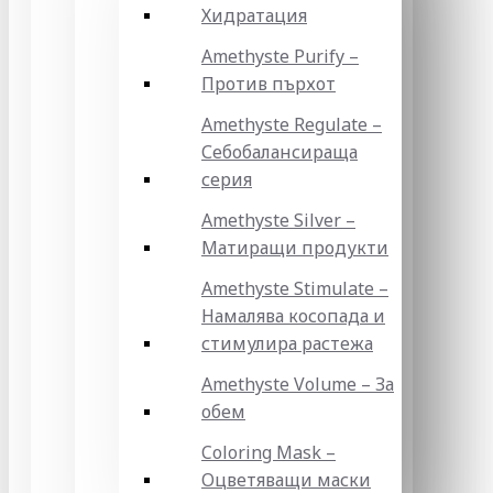
Хидратация
Amethyste Purify –
Против пърхот
Amethyste Regulate –
Себобалансираща
серия
Amethyste Silver –
Матиращи продукти
Amethyste Stimulate –
Намалява косопада и
стимулира растежа
Amethyste Volume – За
обем
Coloring Mask –
Оцветяващи маски