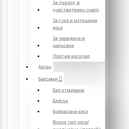
За пърхот и
чувствителен скалп
За суха и изтощена
коса
За увредена и
накъсана
Против косопад
Арган
Балсами
Без отмиване
Блясък
Боядисана коса
Всеки тип коса/