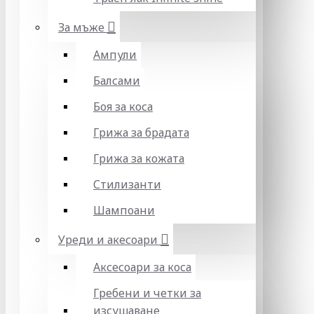
За мъже
Ампули
Балсами
Боя за коса
Грижа за брадата
Грижа за кожата
Стилизанти
Шампоани
Уреди и акесоари
Аксесоари за коса
Гребени и четки за
изсушаване