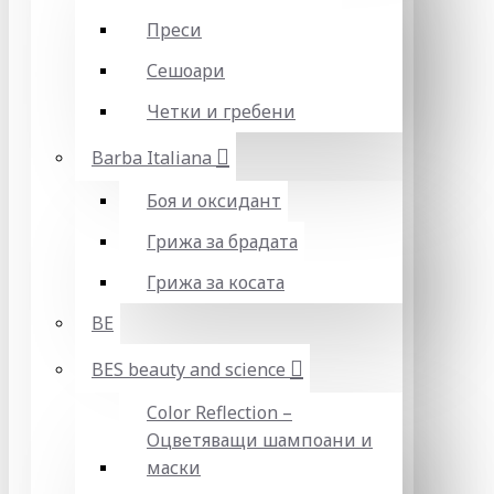
Преси
Сешоари
Четки и гребени
Barba Italiana
Боя и оксидант
Грижа за брадата
Грижа за косата
BE
BES beauty and science
Color Reflection –
Оцветяващи шампоани и
маски