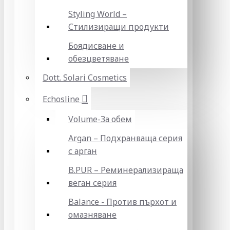
Styling World –
Стилизиращи продукти
Боядисване и
обезцветяване
Dott. Solari Cosmetics
Echosline
Volume-За обем
Argan – Подхранваща серия
с арган
B.PUR – Реминерализираща
веган серия
Balance - Против пърхот и
омазняване