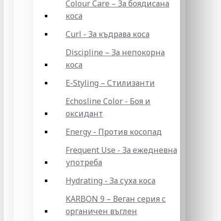
Colour Care – За боядисана
коса
Curl - За къдрава коса
Discipline – За непокорна
коса
E-Styling – Стилизанти
Echosline Color - Боя и
оксидант
Energy - Против косопад
Frequent Use - За ежедневна
употреба
Hydrating - За суха коса
KARBON 9 – Веган серия с
органичен въглен