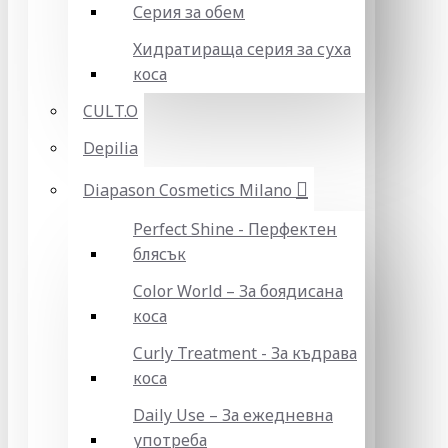
Серия за обем
Хидратираща серия за суха
коса
CULT.O
Depilia
Diapason Cosmetics Milano
Perfect Shine - Перфектен
блясък
Color World – За боядисана
коса
Curly Treatment - За къдрава
коса
Daily Use – За ежедневна
употреба