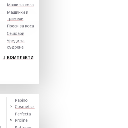
Маши за коса
Машинки и
тримери
Преси за коса
Сешоари
Уреди за
къдрене
КОМПЛЕКТИ
Papino
Cosmetics
Perfecta
Proline
N
Pettenon