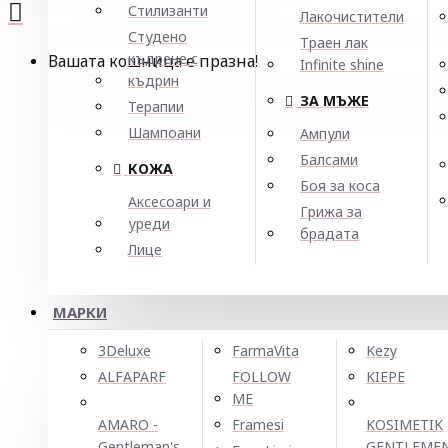
Стилизанти
Лакочистители
Студено
Траен лак
къдрене с
Вашата кошница е празна!
Infinite shine
къдрин
ЗА МЪЖЕ
Терапии
Шампоани
Ампули
Балсами
КОЖА
Боя за коса
Аксесоари и
Грижа за
уреди
брадата
Лице
МАРКИ
3Deluxe
FarmaVita
Kezy
ALFAPARF
FOLLOW
KIEPE
ME
AMARO -
Framesi
KOSIMETIK
Gentleman's
GENTLEME