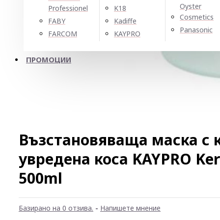
Oyster
Professionel
K18
Cosmetics
FABY
Kadiffe
Panasonic
FARCOM
KAYPRO
ПРОМОЦИИ
Възстановяваща маска с 
увредена коса KAYPRO Ker
500ml
Базирано на 0 отзива.
-
Напишете мнение