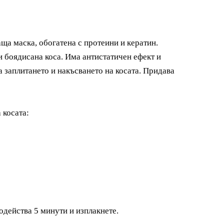
ща маска, обогатена с протеини и кератин.
 боядисана коса. Има антистатичен ефект и
 заплитането и накъсването на косата. Придава
 косата:
одейства 5 минути и изплакнете.