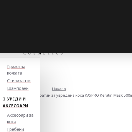
Грижа за
кожата
Стилизанти
Шампоани
Начало
новяваща маска с кератин за увредена коса KAYPRO Keratin Mask 500
УРЕДИ И
АКСЕСОАРИ
Аксесоари за
коса
Гребени