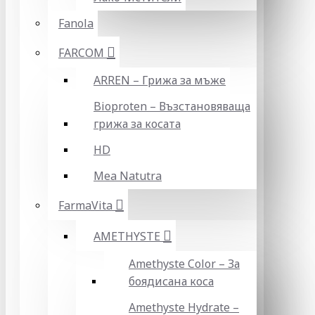
Fanola
FARCOM
ARREN – Грижа за мъже
Bioproten – Възстановяваща
грижа за косата
HD
Mea Natutra
FarmaVita
AMETHYSTE
Amethyste Color – За
боядисана коса
Amethyste Hydrate –