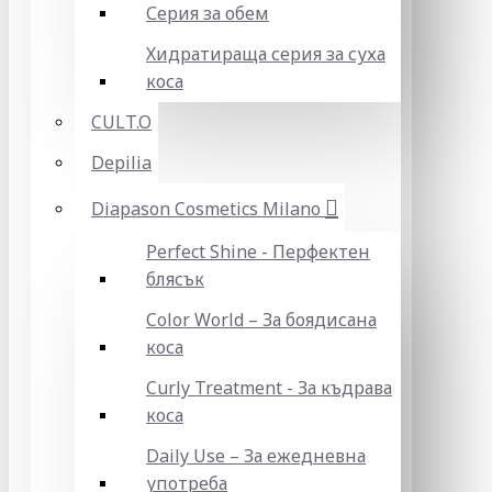
Серия за обем
Хидратираща серия за суха
коса
CULT.O
Depilia
Diapason Cosmetics Milano
Perfect Shine - Перфектен
блясък
Color World – За боядисана
коса
Curly Treatment - За къдрава
коса
Daily Use – За ежедневна
употреба