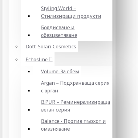
Styling World –
Стилизиращи продукти
Боядисване и
обезцветяване
Dott. Solari Cosmetics
Echosline
Volume-За обем
Argan – Подхранваща серия
с арган
B.PUR – Реминерализираща
веган серия
Balance - Против пърхот и
омазняване