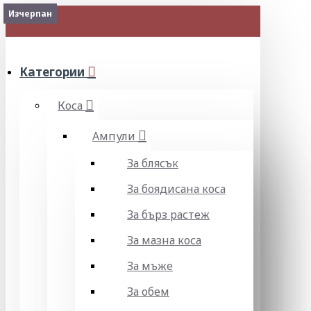
Изчерпан
Изчерпан
МЕНЮ
Категории
Коса
Ампули
За блясък
За боядисана коса
За бърз растеж
За мазна коса
За мъже
За обем