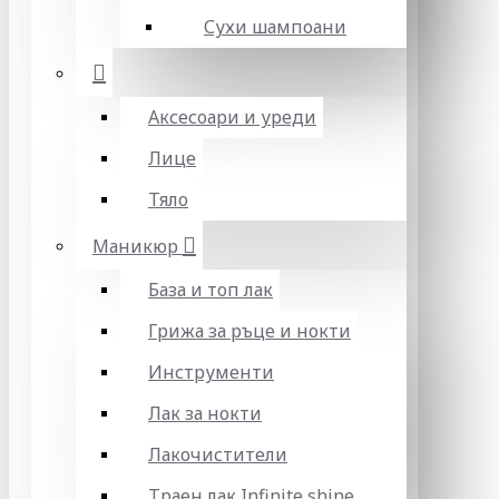
Сухи шампоани
Аксесоари и уреди
Лице
Тяло
Маникюр
База и топ лак
Грижа за ръце и нокти
Инструменти
Лак за нокти
Лакочистители
Траен лак Infinite shine