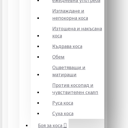
ежедневна употреба
Изглаждане и
непокорна коса
Изтощена и накъсана
коса
Къдрава коса
Обем
Оцветяващи и
матиращи
Против косопад и
чувствителен скалп
Руса коса
Суха коса
Боя за коса