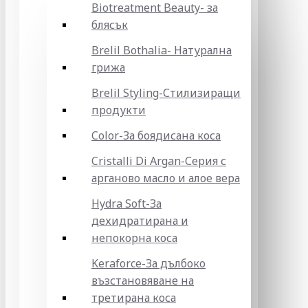
Biotreatment Beauty- за
блясък
Brelil Bothalia- Натурална
грижа
Brelil Styling-Стилизиращи
продукти
Color-За боядисана коса
Cristalli Di Argan-Серия с
арганово масло и алое вера
Hydra Soft-За
дехидратирана и
непокорна коса
Keraforce-За дълбоко
възстановяване на
третирана коса