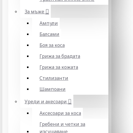
За мъже
Ампули
Балсами
Боя за коса
Грижа за брадата
Грижа за кожата
Стилизанти
Шампоани
Уреди и акесоари
Аксесоари за коса
Гребени и четки за
изсушаване