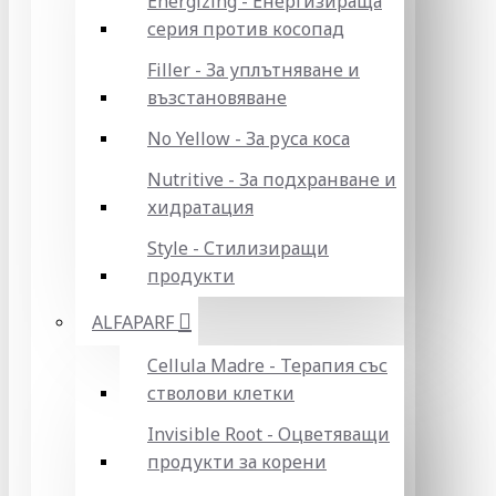
Energizing - Енергизираща
серия против косопад
Filler - За уплътняване и
възстановяване
No Yellow - За руса коса
Nutritive - За подхранване и
хидратация
Style - Стилизиращи
продукти
ALFAPARF
Cellula Madre - Терапия със
стволови клетки
Invisible Root - Оцветяващи
продукти за корени