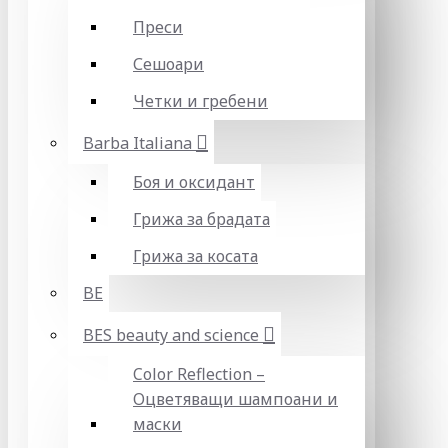
Преси
Сешоари
Четки и гребени
Barba Italiana
Боя и оксидант
Грижа за брадата
Грижа за косата
BE
BES beauty and science
Color Reflection –
Оцветяващи шампоани и
маски