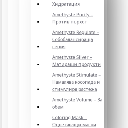
Хидратация
Amethyste Purify –
Против пърхот
Amethyste Regulate –
Себобалансираща
серия
Amethyste Silver –
Матиращи продукти
Amethyste Stimulate –
Намалява косопада и
стимулира растежа
Amethyste Volume – За
обем
Coloring Mask –
Оцветяващи маски