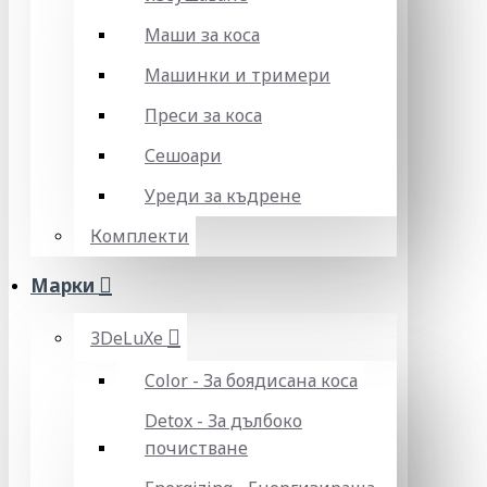
Маши за коса
Машинки и тримери
Преси за коса
Сешоари
Уреди за къдрене
Комплекти
Марки
3DeLuXe
Color - За боядисана коса
Detox - За дълбоко
почистване