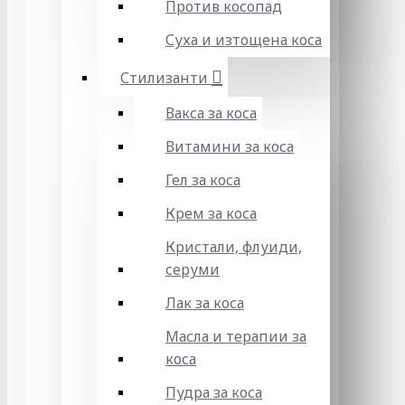
Против косопад
Суха и изтощена коса
Стилизанти
Вакса за коса
Витамини за коса
Гел за коса
Крем за коса
Кристали, флуиди,
серуми
Лак за коса
Масла и терапии за
коса
Пудра за коса