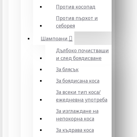
Против косопад
Против пърхот и
себорея
Шампоани
Дълбоко почистващи
и след боядисване
За блясък
За боядисана коса
За всеки тип коса/
ежедневна употреба
За изглаждане на
непокорна коса
За къдрава коса