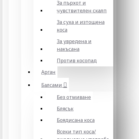
За пърхот и
чувствителен скалп
За суха и изтощена
коса
За увредена и
накъсана
Против косопад
Арган
Балсами
Без отмиване
Блясък
Боядисана коса
Всеки тип коса/