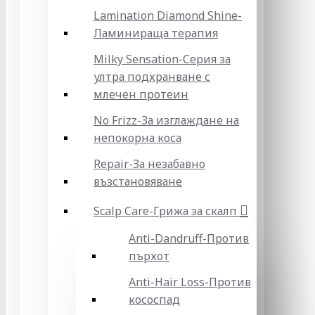
Lamination Diamond Shine-
Ламинираща терапия
Milky Sensation-Серия за
ултра подхранване с
млечен протеин
No Frizz-За изглаждане на
непокорна коса
Repair-За незабавно
възстановяване
Scalp Care-Грижа за скалп
Anti-Dandruff-Против
пърхот
Anti-Hair Loss-Против
кососпад