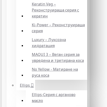
Keratin Veg –
Реконструираща серия с
кератин
Ki-Power – Реконструираща
серия
Luxury – Луксозна
хидратация
MAQUI 3 – Веган серия за
увредена и третирана коса
No Yellow - Матиране на
руса коса
Ellips
Ellips-Серия с арганово
масло