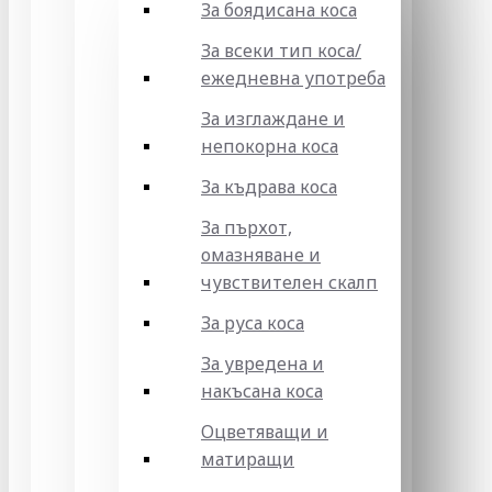
За боядисана коса
За всеки тип коса/
ежедневна употреба
За изглаждане и
непокорна коса
За къдрава коса
За пърхот,
омазняване и
чувствителен скалп
За руса коса
За увредена и
накъсана коса
Оцветяващи и
матиращи