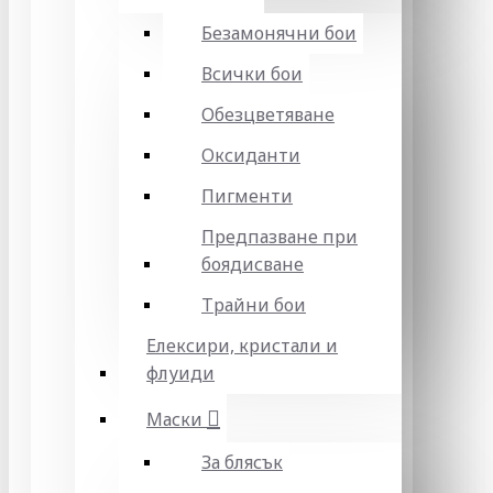
Безамонячни бои
Всички бои
Обезцветяване
Оксиданти
Пигменти
Предпазване при
боядисване
Трайни бои
Елексири, кристали и
флуиди
Маски
За блясък