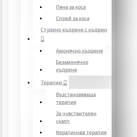
Пяна за коса
Спрей за коса
Студено къдрене с къдрин
Амонячно къдрене
Безамонячно
къдрене
Терапии
Възстановяваща
терапия
За чувствителен
скалп
Кератинова терапия