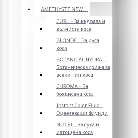
AMETHYSTE NEW
CURL – За къдрава и
вълниста коса
BLONDE – За руса
коса
BOTANICAL HYDRA –
Ботаническа грижа за
всеки тип коса
CHROMA – За
боядисана коса
Instant Color Fluid -
Оцветяващи флуиди
NUTRI – За суха и
изтощена коса