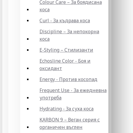
Colour Care – За боядисана
коса
Curl - За къдрава коса
Discipline – За непокорна
коса
E-Styling – Стилизанти
Echosline Color - Боя и
оксидант
Energy - Против косопад
Frequent Use - За ежедневна
употреба
Hydrating - За суха коса
KARBON 9 – Веган серия с
органичен въглен