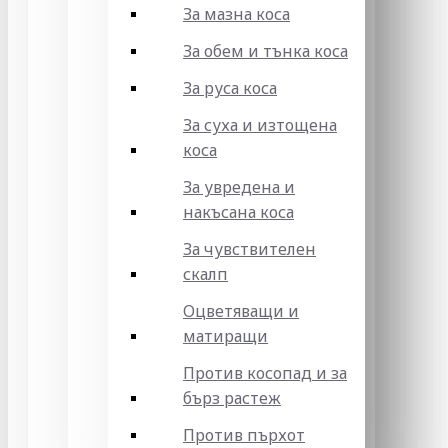
За мазна коса
За обем и тънка коса
За руса коса
За суха и изтощена
коса
За увредена и
накъсана коса
За чувствителен
скалп
Оцветяващи и
матиращи
Против косопад и за
бърз растеж
Против пърхот