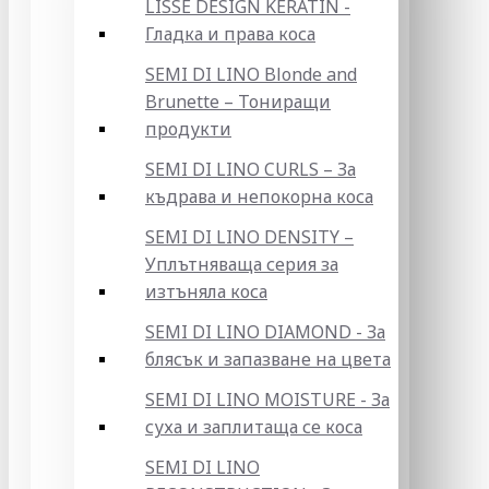
LISSE DESIGN KERATIN -
Гладка и права коса
SEMI DI LINO Blonde and
Brunette – Тониращи
продукти
SEMI DI LINO CURLS – За
къдрава и непокорна коса
SEMI DI LINO DENSITY –
Уплътняваща серия за
изтъняла коса
SEMI DI LINO DIAMOND - За
блясък и запазване на цвета
SEMI DI LINO MOISTURE - За
суха и заплитаща се коса
SEMI DI LINO