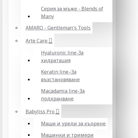
Серия за мъже - Blends of
Many
AMARO - Gentleman's Tools
Arte Care
Hyaluronic line-За
хидратация
Keratin line–За
възстановяване
Macadamia line-За
подхранване
Babyliss Pro
Маши и уреди за къдрене
Машинки и тримери