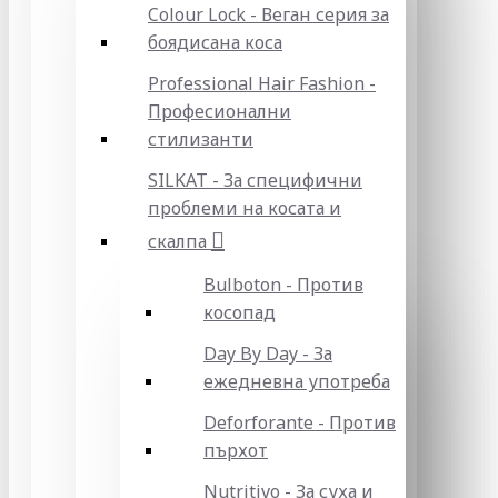
Colour Lock - Веган серия за
боядисана коса
Professional Hair Fashion -
Професионални
стилизанти
SILKAT - За специфични
проблеми на косата и
скалпа
Bulboton - Против
косопад
Day By Day - За
ежедневна употреба
Deforforante - Против
пърхот
Nutritivo - За суха и