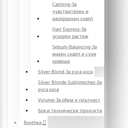
Calming-За
чувствителен и
раздразнен скалп
Hair Express-За
ускорен растеж
Sebum-Balancing-За
мазен скалп и сухи
краища
Silver Blond-За руса коса
Silver Blonde Sublіmeches-За
руса коса
Volume-За обем и плътност
Боя и технически продукти
Byothea