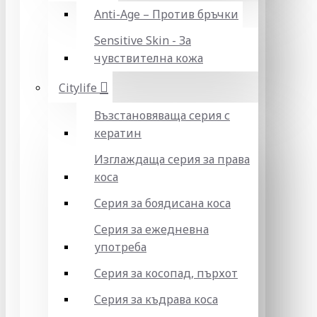
Anti-Age – Против бръчки
Sensitive Skin - За
чувствителна кожа
Citylife
Възстановяваща серия с
кератин
Изглаждаща серия за права
коса
Серия за боядисана коса
Серия за ежедневна
употреба
Серия за косопад, пърхот
Серия за къдрава коса