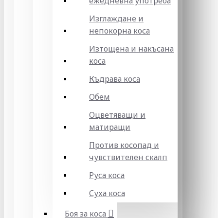
ежедневна употреба
Изглаждане и
непокорна коса
Изтощена и накъсана
коса
Къдрава коса
Обем
Оцветяващи и
матиращи
Против косопад и
чувствителен скалп
Руса коса
Суха коса
Боя за коса