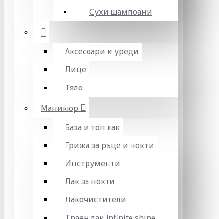
Сухи шампоани
Аксесоари и уреди
Лице
Тяло
Маникюр
База и топ лак
Грижа за ръце и нокти
Инструменти
Лак за нокти
Лакочистители
Траен лак Infinite shine