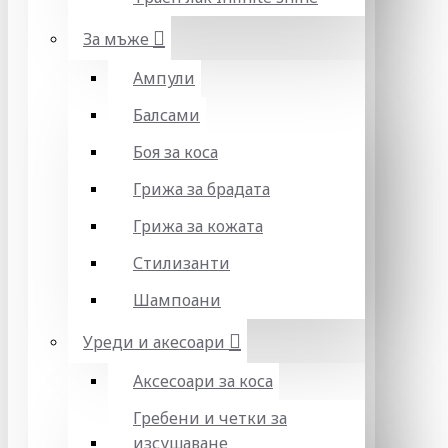
За мъже
Ампули
Балсами
Боя за коса
Грижа за брадата
Грижа за кожата
Стилизанти
Шампоани
Уреди и акесоари
Аксесоари за коса
Гребени и четки за
изсушаване