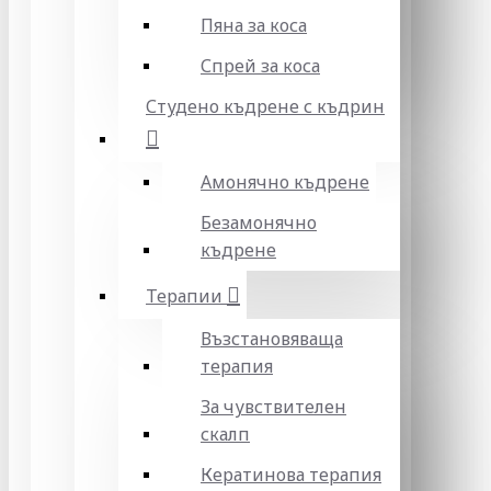
Пяна за коса
Спрей за коса
Студено къдрене с къдрин
Амонячно къдрене
Безамонячно
къдрене
Терапии
Възстановяваща
терапия
За чувствителен
скалп
Кератинова терапия