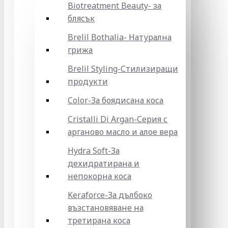
Biotreatment Beauty- за
блясък
Brelil Bothalia- Натурална
грижа
Brelil Styling-Стилизиращи
продукти
Color-За боядисана коса
Cristalli Di Argan-Серия с
арганово масло и алое вера
Hydra Soft-За
дехидратирана и
непокорна коса
Keraforce-За дълбоко
възстановяване на
третирана коса