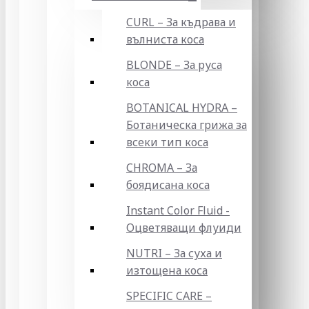
CURL – За къдрава и
вълниста коса
BLONDE – За руса
коса
BOTANICAL HYDRA –
Ботаническа грижа за
всеки тип коса
CHROMA – За
боядисана коса
Instant Color Fluid -
Оцветяващи флуиди
NUTRI – За суха и
изтощена коса
SPECIFIC CARE –