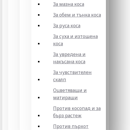
За мазна коса
За обем и тънка коса
За руса коса
За суха и изтощена
коса
За увредена и
накъсана коса
За чувствителен
скалп
Оцветяващи и
матиращи
Против косопад и за
бърз растеж
Против пърхот