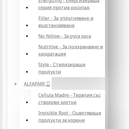
Energizing - Енергизираща
серия против косопад
Filler - За уплътняване и
възстановяване
No Yellow - За руса коса
Nutritive - За подхранване и
хидратация
Style - Стилизиращи
продукти
ALFAPARF
Cellula Madre - Терапия със
стволови клетки
Invisible Root - Оцветяващи
продукти за корени