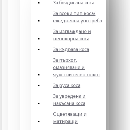
За боядисана коса
За всеки тип коса/
ежедневна употреба
За изглаждане и
непокорна коса
За къдрава коса
За пърхот,
омазняване и
чувствителен скалп
За руса коса
За увредена и
накъсана коса
Оцветяващи и
матиращи