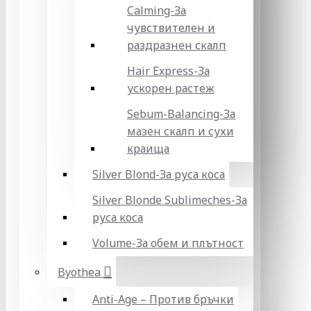
Calming-За
чувствителен и
раздразнен скалп
Hair Express-За
ускорен растеж
Sebum-Balancing-За
мазен скалп и сухи
краища
Silver Blond-За руса коса
Silver Blonde Sublіmeches-За
руса коса
Volume-За обем и плътност
Byothea
Anti-Age – Против бръчки