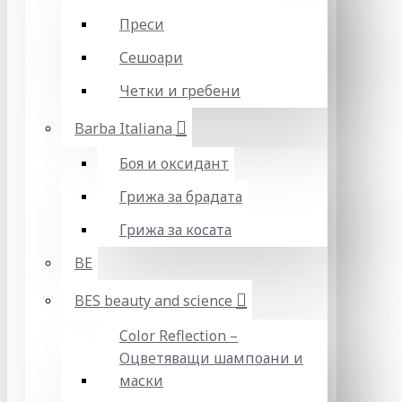
Преси
Сешоари
Четки и гребени
Barba Italiana
Боя и оксидант
Грижа за брадата
Грижа за косата
BE
BES beauty and science
Color Reflection –
Оцветяващи шампоани и
маски