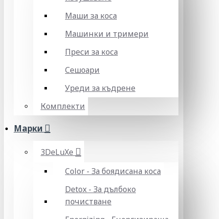
Маши за коса
Машинки и тримери
Преси за коса
Сешоари
Уреди за къдрене
Комплекти
Марки
3DeLuXe
Color - За боядисана коса
Detox - За дълбоко
почистване