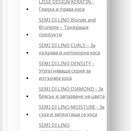
LISSE DESIGN KERATIN -
Гладка и права коса
SEMI DI LINO Blonde and
Brunette – Тониращи
продукти
SEMI DI LINO CURLS – За
къдрава и непокорна коса
SEMI DI LINO DENSITY –
Уплътняваща серия за
изтъняла коса
SEMI DI LINO DIAMOND - За
блясък и запазване на цвета
SEMI DI LINO MOISTURE - За
суха и заплитаща се коса
SEMI DI LINO