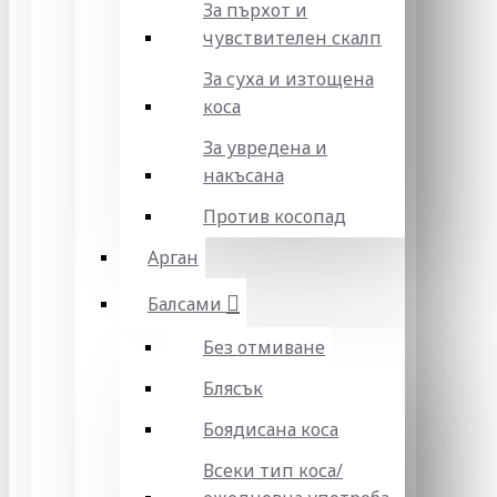
За пърхот и
чувствителен скалп
За суха и изтощена
коса
За увредена и
накъсана
Против косопад
Арган
Балсами
Без отмиване
Блясък
Боядисана коса
Всеки тип коса/