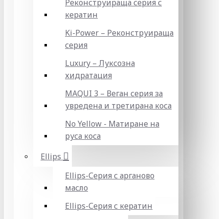
Реконструираща серия с
кератин
Ki-Power – Реконструираща
серия
Luxury – Луксозна
хидратация
MAQUI 3 – Веган серия за
увредена и третирана коса
No Yellow - Матиране на
руса коса
Ellips
Ellips-Серия с арганово
масло
Ellips-Серия с кератин