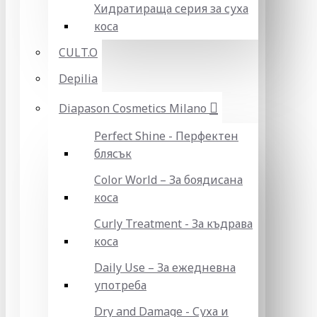
Хидратираща серия за суха
коса
CULT.O
Depilia
Diapason Cosmetics Milano
Perfect Shine - Перфектен
блясък
Color World – За боядисана
коса
Curly Treatment - За къдрава
коса
Daily Use – За ежедневна
употреба
Dry and Damage - Суха и