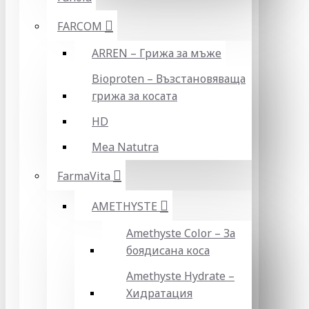
FARCOM
ARREN – Грижа за мъже
Bioproten – Възстановяваща
грижа за косата
HD
Mea Natutra
FarmaVita
AMETHYSTE
Amethyste Color – За
боядисана коса
Amethyste Hydrate –
Хидратация