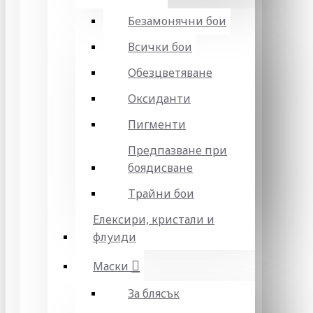
Безамонячни бои
Всички бои
Обезцветяване
Оксиданти
Пигменти
Предпазване при
боядисване
Трайни бои
Елексири, кристали и
флуиди
Маски
За блясък