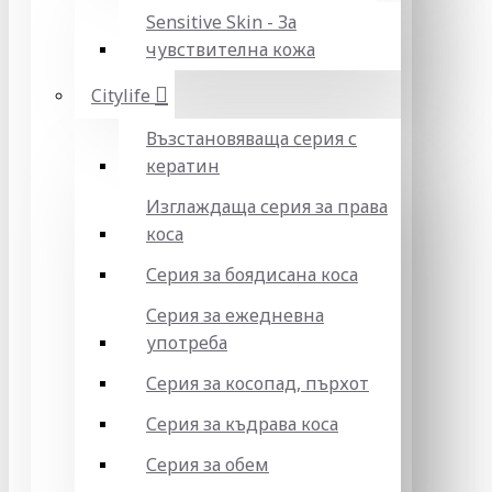
Sensitive Skin - За
чувствителна кожа
Citylife
Възстановяваща серия с
кератин
Изглаждаща серия за права
коса
Серия за боядисана коса
Серия за ежедневна
употреба
Серия за косопад, пърхот
Серия за къдрава коса
Серия за обем