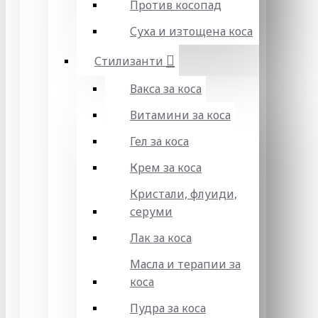
Против косопад
Суха и изтощена коса
Стилизанти
Вакса за коса
Витамини за коса
Гел за коса
Крем за коса
Кристали, флуиди,
серуми
Лак за коса
Масла и терапии за
коса
Пудра за коса