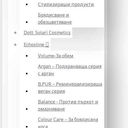
Стилизиращи продукти
Боядисване и
обезцветяване
Dott. Solari Cosmetics
Echosline
Volume-За обем
Argan – Подхранваща серия
с арган
B.PUR – Реминерализираща
веган серия
Balance - Против пърхот и
омазняване
Colour Care – За боядисана
коса