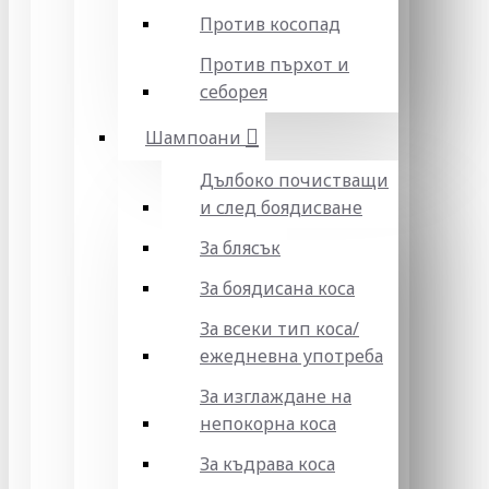
Против косопад
Против пърхот и
себорея
Шампоани
Дълбоко почистващи
и след боядисване
За блясък
За боядисана коса
За всеки тип коса/
ежедневна употреба
За изглаждане на
непокорна коса
За къдрава коса