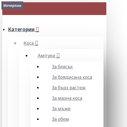
Изчерпан
МЕНЮ
Категории
Коса
Ампули
За блясък
За боядисана коса
За бърз растеж
За мазна коса
За мъже
За обем