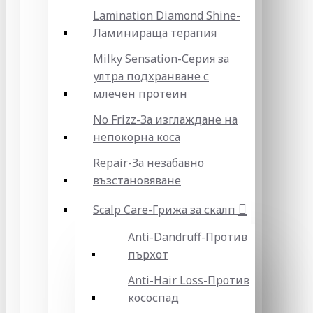
Lamination Diamond Shine-
Ламинираща терапия
Milky Sensation-Серия за
ултра подхранване с
млечен протеин
No Frizz-За изглаждане на
непокорна коса
Repair-За незабавно
възстановяване
Scalp Care-Грижа за скалп
Anti-Dandruff-Против
пърхот
Anti-Hair Loss-Против
кососпад