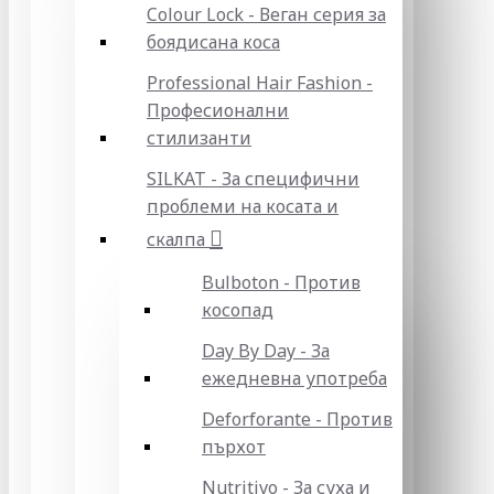
Colour Lock - Веган серия за
боядисана коса
Professional Hair Fashion -
Професионални
стилизанти
SILKAT - За специфични
проблеми на косата и
скалпа
Bulboton - Против
косопад
Day By Day - За
ежедневна употреба
Deforforante - Против
пърхот
Nutritivo - За суха и