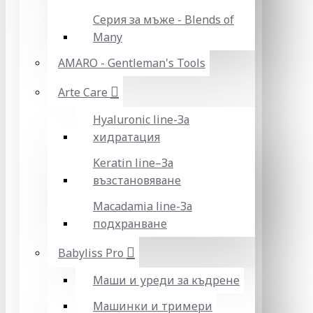
Серия за мъже - Blends of
Many
AMARO - Gentleman's Tools
Arte Care
Hyaluronic line-За
хидратация
Keratin line–За
възстановяване
Macadamia line-За
подхранване
Babyliss Pro
Маши и уреди за къдрене
Машинки и тримери