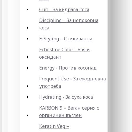
Curl - За къдрава коса
Discipline – За непокорна
коса
E-Styling – Стилизанти
Echosline Color - Боя и
оксидант
Energy - Против косопад
Frequent Use - За ежедневна
употреба
Hydrating - За суха коса
KARBON 9 – Веган серия с
органичен въглен
Keratin Veg –