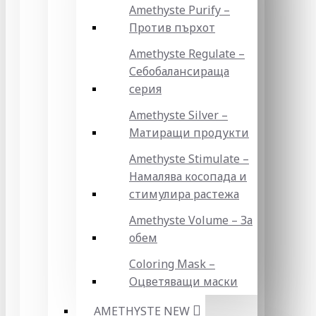
Amethyste Purify –
Против пърхот
Amethyste Regulate –
Себобалансираща
серия
Amethyste Silver –
Матиращи продукти
Amethyste Stimulate –
Намалява косопада и
стимулира растежа
Amethyste Volume – За
обем
Coloring Mask –
Оцветяващи маски
AMETHYSTE NEW