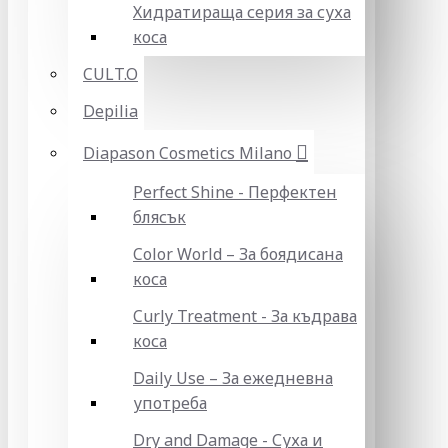
Хидратираща серия за суха
коса
CULT.O
Depilia
Diapason Cosmetics Milano
Perfect Shine - Перфектен
блясък
Color World – За боядисана
коса
Curly Treatment - За къдрава
коса
Daily Use – За ежедневна
употреба
Dry and Damage - Суха и