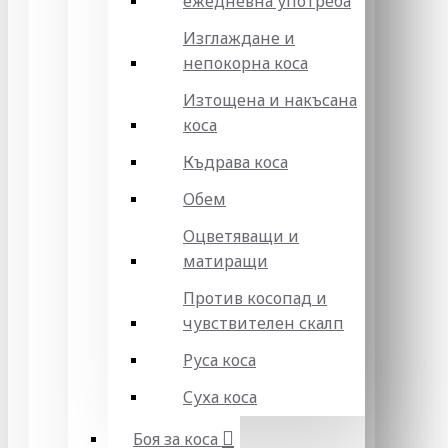
ежедневна употреба
Изглаждане и
непокорна коса
Изтощена и накъсана
коса
Къдрава коса
Обем
Оцветяващи и
матиращи
Против косопад и
чувствителен скалп
Руса коса
Суха коса
Боя за коса