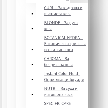
CURL – За къдрава и
вълниста коса
BLONDE – За руса
коса
BOTANICAL HYDRA –
Ботаническа грижа за
всеки тип коса
CHROMA – За
боядисана коса
Instant Color Fluid -
Оцветяващи флуиди
NUTRI – За суха и
изтощена коса
SPECIFIC CARE –