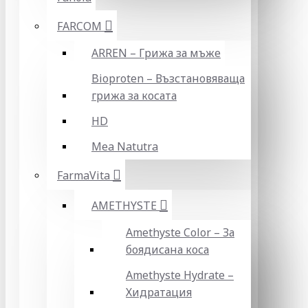
FARCOM
ARREN – Грижа за мъже
Bioproten – Възстановяваща
грижа за косата
HD
Mea Natutra
FarmaVita
AMETHYSTE
Amethyste Color – За
боядисана коса
Amethyste Hydrate –
Хидратация