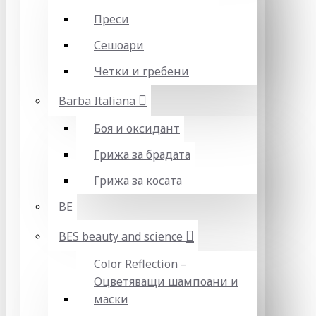
Преси
Сешоари
Четки и гребени
Barba Italiana
Боя и оксидант
Грижа за брадата
Грижа за косата
BE
BES beauty and science
Color Reflection –
Оцветяващи шампоани и
маски