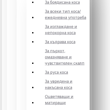
За боядисана коса
За всеки тип коса/
ежедневна употреба
За изглаждане и
непокорна коса
За къдрава коса
За пърхот,
омазняване и
чувствителен скалп
За руса коса
За увредена и
накъсана коса
Оцветяващи и
матиращи