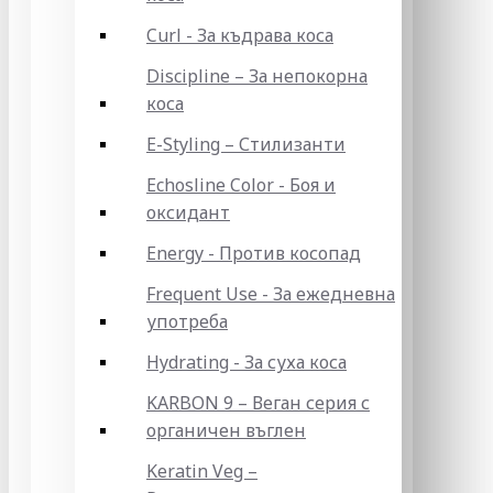
Curl - За къдрава коса
Discipline – За непокорна
коса
E-Styling – Стилизанти
Echosline Color - Боя и
оксидант
Energy - Против косопад
Frequent Use - За ежедневна
употреба
Hydrating - За суха коса
KARBON 9 – Веган серия с
органичен въглен
Keratin Veg –