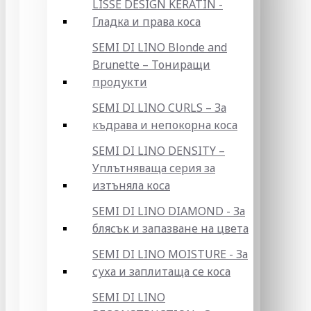
LISSE DESIGN KERATIN -
Гладка и права коса
SEMI DI LINO Blonde and
Brunette – Тониращи
продукти
SEMI DI LINO CURLS – За
къдрава и непокорна коса
SEMI DI LINO DENSITY –
Уплътняваща серия за
изтъняла коса
SEMI DI LINO DIAMOND - За
блясък и запазване на цвета
SEMI DI LINO MOISTURE - За
суха и заплитаща се коса
SEMI DI LINO