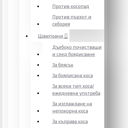
Против косопад
Против пърхот и
себорея
Шампоани
Дълбоко почистващи
и след боядисване
За блясък
За боядисана коса
За всеки тип коса/
ежедневна употреба
За изглаждане на
непокорна коса
За къдрава коса