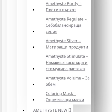
Amethyste Purify –
Против пърхот
Amethyste Regulate –
Себобалансираща
серия
Amethyste Silver –
Матиращи продукти
Amethyste Stimulate –
Намалява косопада и
стимулира растежа
Amethyste Volume – За
обем
Coloring Mask –
Оцветяващи маски
AMETHYSTE NEW