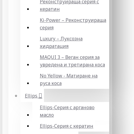
Реконструираща серия с
кератин
Ki-Power – Реконструираща
серия
Luxury – Луксозна
хидратация
MAQUI 3 – Веган серия за
увредена и третирана коса
No Yellow - Матиране на
руса коса
Ellips
Ellips-Серия с арганово
масло
Ellips-Серия с кератин