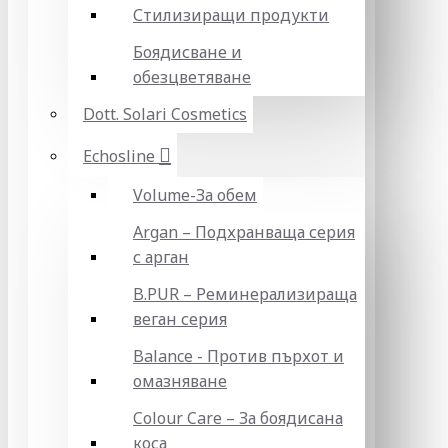
Стилизиращи продукти
Боядисване и
обезцветяване
Dott. Solari Cosmetics
Echosline
Volume-За обем
Argan – Подхранваща серия
с арган
B.PUR – Реминерализираща
веган серия
Balance - Против пърхот и
омазняване
Colour Care – За боядисана
коса