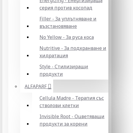
Energizing - Енергизираща
серия против косопад
Filler - За уплътняване и
възстановяване
No Yellow - За руса коса
Nutritive - За подхранване и
хидратация
Style - Стилизиращи
продукти
ALFAPARF
Cellula Madre - Терапия със
стволови клетки
Invisible Root - Оцветяващи
продукти за корени