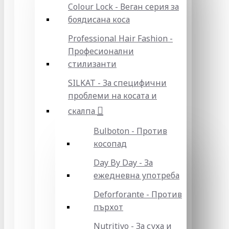
Colour Lock - Веган серия за
боядисана коса
Professional Hair Fashion -
Професионални
стилизанти
SILKAT - За специфични
проблеми на косата и
скалпа
Bulboton - Против
косопад
Day By Day - За
ежедневна употреба
Deforforante - Против
пърхот
Nutritivo - За суха и