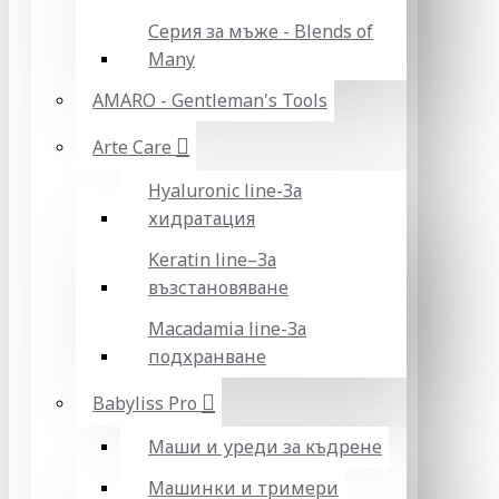
Серия за мъже - Blends of
Many
AMARO - Gentleman's Tools
Arte Care
Hyaluronic line-За
хидратация
Keratin line–За
възстановяване
Macadamia line-За
подхранване
Babyliss Pro
Маши и уреди за къдрене
Машинки и тримери