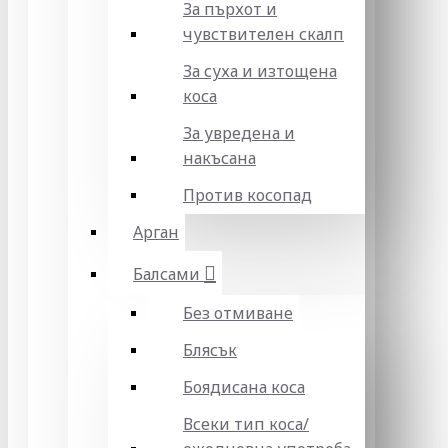
За пърхот и
чувствителен скалп
За суха и изтощена
коса
За увредена и
накъсана
Против косопад
Арган
Балсами
Без отмиване
Блясък
Боядисана коса
Всеки тип коса/