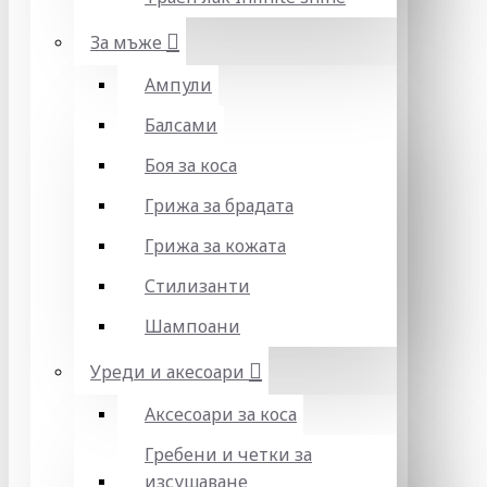
За мъже
Ампули
Балсами
Боя за коса
Грижа за брадата
Грижа за кожата
Стилизанти
Шампоани
Уреди и акесоари
Аксесоари за коса
Гребени и четки за
изсушаване