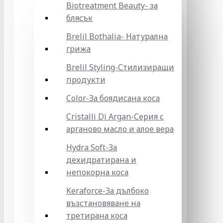
Biotreatment Beauty- за
блясък
Brelil Bothalia- Натурална
грижа
Brelil Styling-Стилизиращи
продукти
Color-За боядисана коса
Cristalli Di Argan-Серия с
арганово масло и алое вера
Hydra Soft-За
дехидратирана и
непокорна коса
Keraforce-За дълбоко
възстановяване на
третирана коса