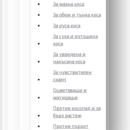
За мазна коса
За обем и тънка коса
За руса коса
За суха и изтощена
коса
За увредена и
накъсана коса
За чувствителен
скалп
Оцветяващи и
матиращи
Против косопад и за
бърз растеж
Против пърхот