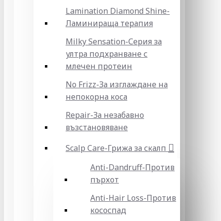
Lamination Diamond Shine-
Ламинираща терапия
Milky Sensation-Серия за
ултра подхранване с
млечен протеин
No Frizz-За изглаждане на
непокорна коса
Repair-За незабавно
възстановяване
Scalp Care-Грижа за скалп
Anti-Dandruff-Против
пърхот
Anti-Hair Loss-Против
кососпад