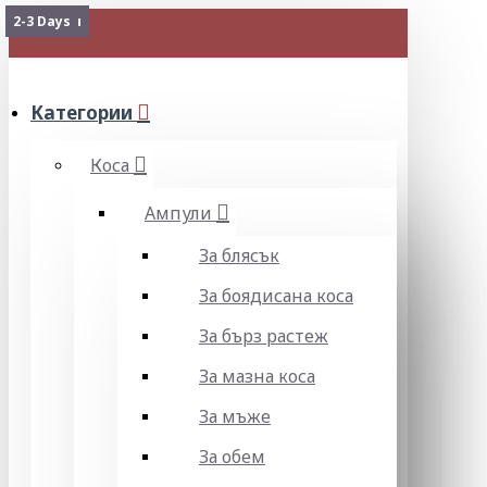
Изчерпан
2-3 Days
МЕНЮ
Категории
Коса
Ампули
За блясък
За боядисана коса
За бърз растеж
За мазна коса
За мъже
За обем