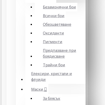
Безамонячни бои
Всички бои
Обезцветяване
Оксиданти
Пигменти
Предпазване при
боядисване
Трайни бои
Елексири, кристали и
флуиди
Маски
За блясък