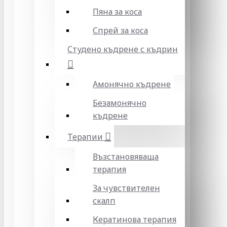
Пяна за коса
Спрей за коса
Студено къдрене с къдрин
Амонячно къдрене
Безамонячно
къдрене
Терапии
Възстановяваща
терапия
За чувствителен
скалп
Кератинова терапия