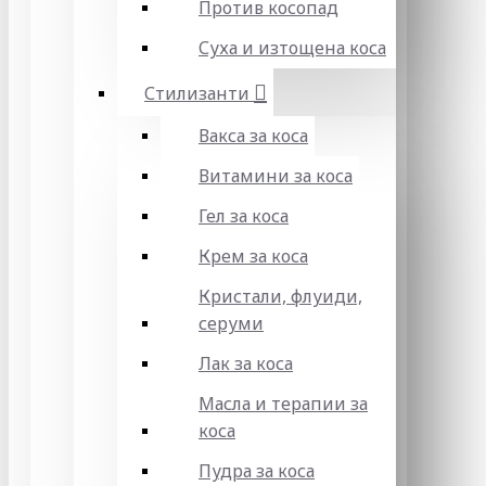
Против косопад
Суха и изтощена коса
Стилизанти
Вакса за коса
Витамини за коса
Гел за коса
Крем за коса
Кристали, флуиди,
серуми
Лак за коса
Масла и терапии за
коса
Пудра за коса