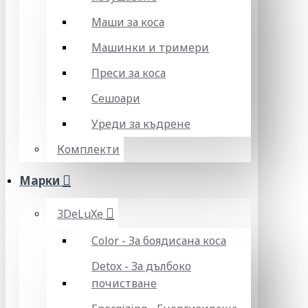
Маши за коса
Машинки и тримери
Преси за коса
Сешоари
Уреди за къдрене
Комплекти
Марки
3DeLuXe
Color - За боядисана коса
Detox - За дълбоко
почистване