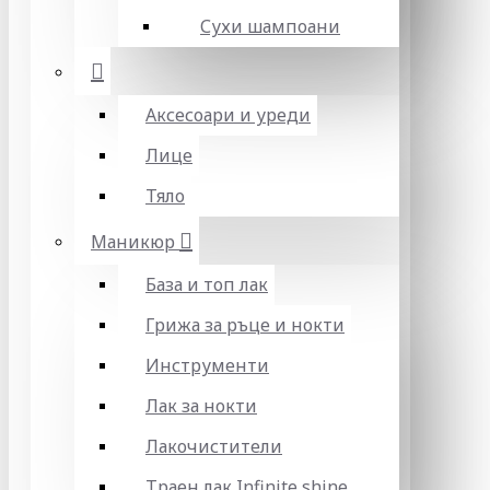
Сухи шампоани
Аксесоари и уреди
Лице
Тяло
Маникюр
База и топ лак
Грижа за ръце и нокти
Инструменти
Лак за нокти
Лакочистители
Траен лак Infinite shine