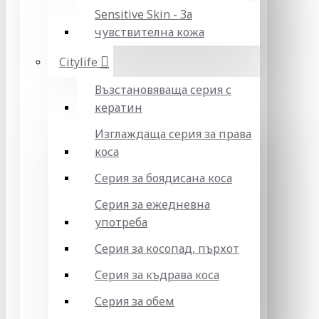
Sensitive Skin - За
чувствителна кожа
Citylife
Възстановяваща серия с
кератин
Изглаждаща серия за права
коса
Серия за боядисана коса
Серия за ежедневна
употреба
Серия за косопад, пърхот
Серия за къдрава коса
Серия за обем