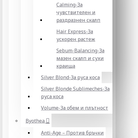
Calming-За
чувствителен и
раздразнен скалп
Hair Express-За
ускорен растеж
Sebum-Balancing-За
мазен скалп и сухи
краища
Silver Blond-За руса коса
Silver Blonde Sublіmeches-За
руса коса
Volume-За обем и плътност
Byothea
Anti-Age – Против бръчки