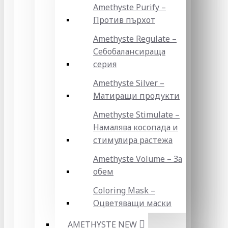
Amethyste Purify –
Против пърхот
Amethyste Regulate –
Себобалансираща
серия
Amethyste Silver –
Матиращи продукти
Amethyste Stimulate –
Намалява косопада и
стимулира растежа
Amethyste Volume – За
обем
Coloring Mask –
Оцветяващи маски
AMETHYSTE NEW