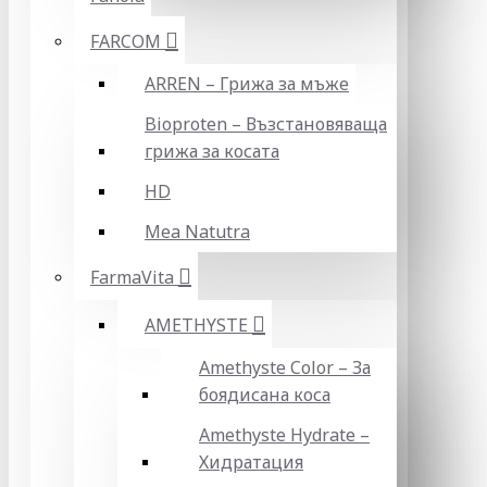
FARCOM
ARREN – Грижа за мъже
Bioproten – Възстановяваща
грижа за косата
HD
Mea Natutra
FarmaVita
AMETHYSTE
Amethyste Color – За
боядисана коса
Amethyste Hydrate –
Хидратация