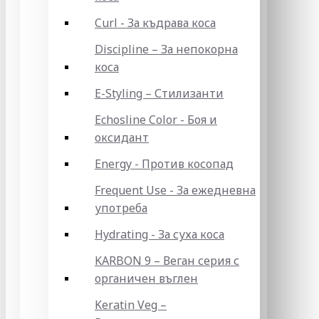
Curl - За къдрава коса
Discipline – За непокорна
коса
E-Styling – Стилизанти
Echosline Color - Боя и
оксидант
Energy - Против косопад
Frequent Use - За ежедневна
употреба
Hydrating - За суха коса
KARBON 9 – Веган серия с
органичен въглен
Keratin Veg –