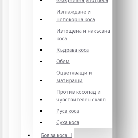
ежедневна употреба
Изглаждане и
непокорна коса
Изтощена и накъсана
коса
Къдрава коса
Обем
Оцветяващи и
матиращи
Против косопад и
чувствителен скалп
Руса коса
Суха коса
Боя за коса