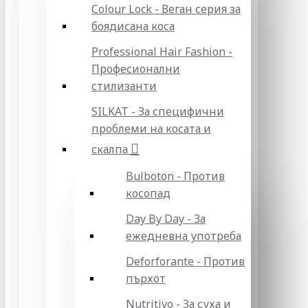
Colour Lock - Веган серия за
боядисана коса
Professional Hair Fashion -
Професионални
стилизанти
SILKAT - За специфични
проблеми на косата и
скалпа
Bulboton - Против
косопад
Day By Day - За
ежедневна употреба
Deforforante - Против
пърхот
Nutritivo - За суха и