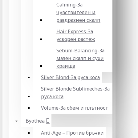
Calming-За
чувствителен и
раздразнен скалп
Hair Express-За
ускорен растеж
Sebum-Balancing-За
мазен скалп и сухи
краища
Silver Blond-За руса коса
Silver Blonde Sublіmeches-За
руса коса
Volume-За обем и плътност
Byothea
Anti-Age – Против бръчки