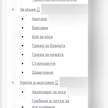
За мъже
Ампули
Балсами
Боя за коса
Грижа за брадата
Грижа за кожата
Стилизанти
Шампоани
Уреди и акесоари
Аксесоари за коса
Гребени и четки за
изсушаване