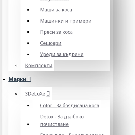
Маши за коса
Машинки и тримери
Преси за коса
Сешоари
Уреди за къдрене
Комплекти
Марки
3DeLuXe
Color - За боядисана коса
Detox - За дълбоко
почистване