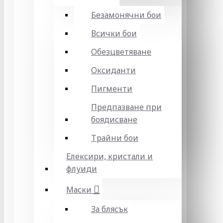
Безамонячни бои
Всички бои
Обезцветяване
Оксиданти
Пигменти
Предпазване при
боядисване
Трайни бои
Елексири, кристали и
флуиди
Маски
За блясък