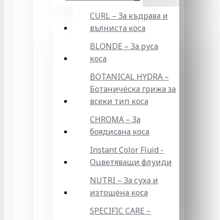
CURL – За къдрава и
вълниста коса
BLONDE – За руса
коса
BOTANICAL HYDRA –
Ботаническа грижа за
всеки тип коса
CHROMA – За
боядисана коса
Instant Color Fluid -
Оцветяващи флуиди
NUTRI – За суха и
изтощена коса
SPECIFIC CARE –