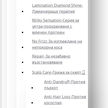
Lamination Diamond Shine-
Ламинираща терапия
Milky Sensation-Серия за
ултра подхранване с
млечен протеин
No Frizz-За изглаждане на
непокорна коса
Repair-За незабавно
възстановяване
Scalp Care-Грижа за скалп
Anti-Dandruff-Против
пърхот
Anti-Hair Loss-Против
кососпад