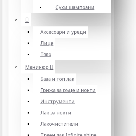
Сухи шампоани
Аксесоари и уреди
Лице
Тяло
Маникюр
База и топ лак
Грижа за ръце и нокти
Инструменти
Лак за нокти
Лакочистители
Траен лак Infinite shine