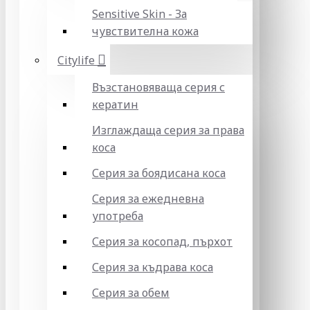
Sensitive Skin - За
чувствителна кожа
Citylife
Възстановяваща серия с
кератин
Изглаждаща серия за права
коса
Серия за боядисана коса
Серия за ежедневна
употреба
Серия за косопад, пърхот
Серия за къдрава коса
Серия за обем