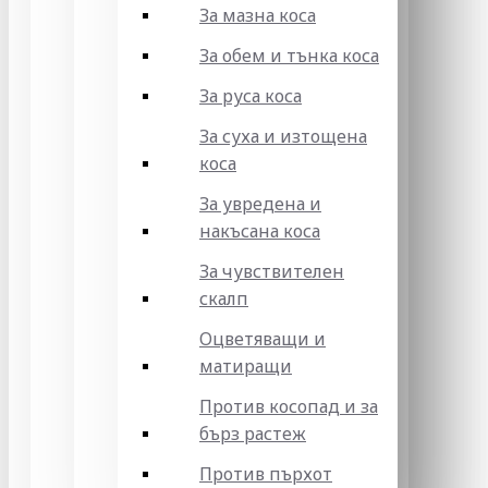
За мазна коса
За обем и тънка коса
За руса коса
За суха и изтощена
коса
За увредена и
накъсана коса
За чувствителен
скалп
Оцветяващи и
матиращи
Против косопад и за
бърз растеж
Против пърхот