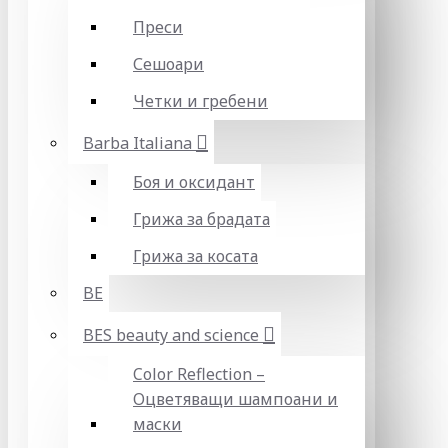
Преси
Сешоари
Четки и гребени
Barba Italiana
Боя и оксидант
Грижа за брадата
Грижа за косата
BE
BES beauty and science
Color Reflection –
Оцветяващи шампоани и
маски