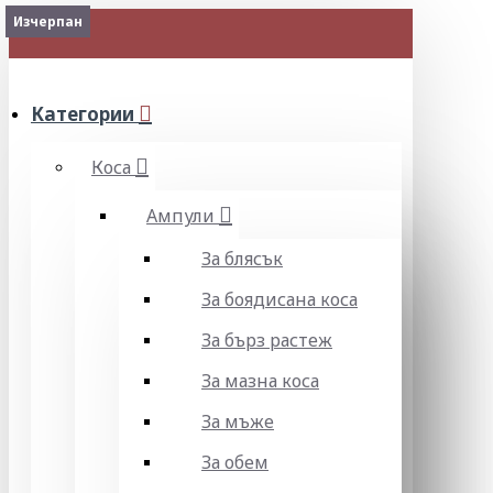
2-3 Days
Изчерпан
Изчерпан
МЕНЮ
Категории
Коса
Ампули
За блясък
За боядисана коса
За бърз растеж
За мазна коса
За мъже
За обем