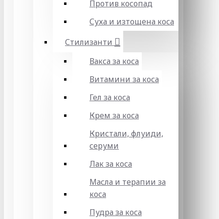
Против косопад
Суха и изтощена коса
Стилизанти
Вакса за коса
Витамини за коса
Гел за коса
Крем за коса
Кристали, флуиди,
серуми
Лак за коса
Масла и терапии за
коса
Пудра за коса