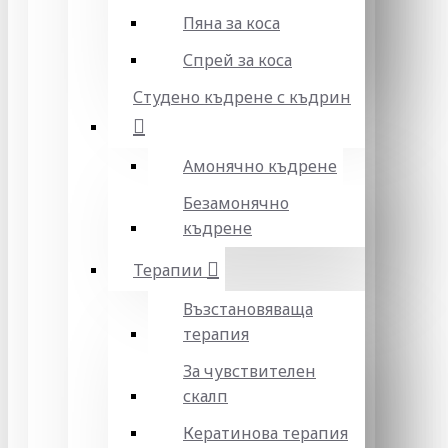
Пяна за коса
Спрей за коса
Студено къдрене с къдрин
Амонячно къдрене
Безамонячно
къдрене
Терапии
Възстановяваща
терапия
За чувствителен
скалп
Кератинова терапия