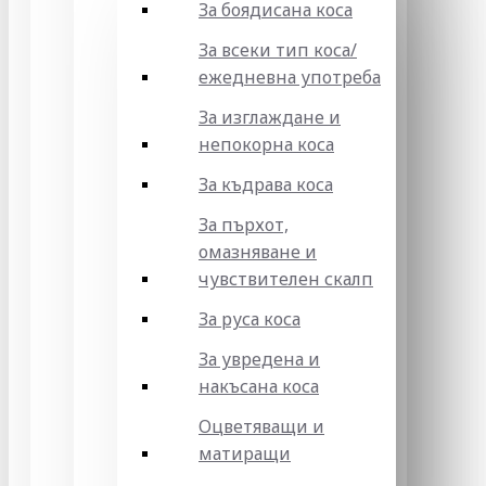
За боядисана коса
За всеки тип коса/
ежедневна употреба
За изглаждане и
непокорна коса
За къдрава коса
За пърхот,
омазняване и
чувствителен скалп
За руса коса
За увредена и
накъсана коса
Оцветяващи и
матиращи