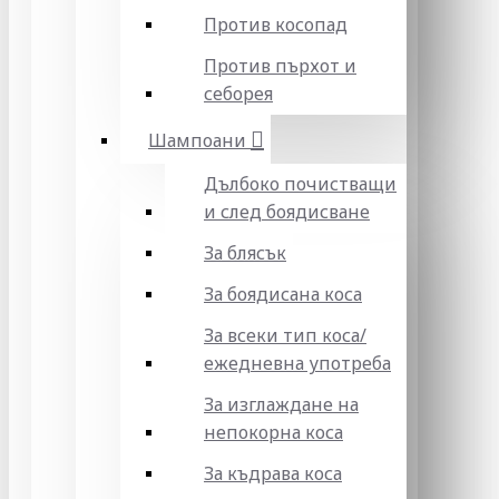
Против косопад
Против пърхот и
себорея
Шампоани
Дълбоко почистващи
и след боядисване
За блясък
За боядисана коса
За всеки тип коса/
ежедневна употреба
За изглаждане на
непокорна коса
За къдрава коса