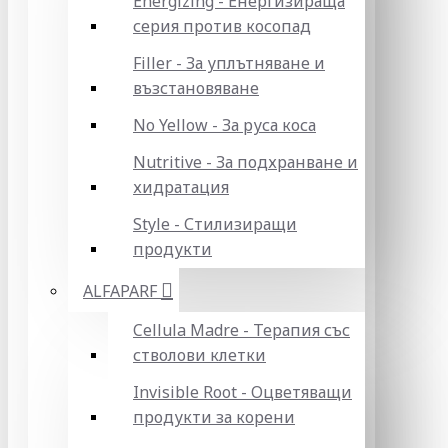
Energizing - Енергизираща
серия против косопад
Filler - За уплътняване и
възстановяване
No Yellow - За руса коса
Nutritive - За подхранване и
хидратация
Style - Стилизиращи
продукти
ALFAPARF
Cellula Madre - Терапия със
стволови клетки
Invisible Root - Оцветяващи
продукти за корени