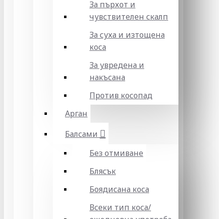
За пърхот и
чувствителен скалп
За суха и изтощена
коса
За увредена и
накъсана
Против косопад
Арган
Балсами
Без отмиване
Блясък
Боядисана коса
Всеки тип коса/