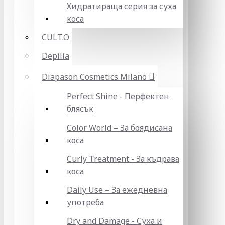
Хидратираща серия за суха
коса
CULT.O
Depilia
Diapason Cosmetics Milano
Perfect Shine - Перфектен
блясък
Color World – За боядисана
коса
Curly Treatment - За къдрава
коса
Daily Use – За ежедневна
употреба
Dry and Damage - Суха и