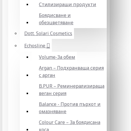
Стилизиращи продукти
Боядисване и
обезцветяване
Dott. Solari Cosmetics
Echosline
Volume-За обем
Argan – Подхранваща серия
с арган
B.PUR – Реминерализираща
веган серия
Balance - Против пърхот и
омазняване
Colour Care – За боядисана
коса