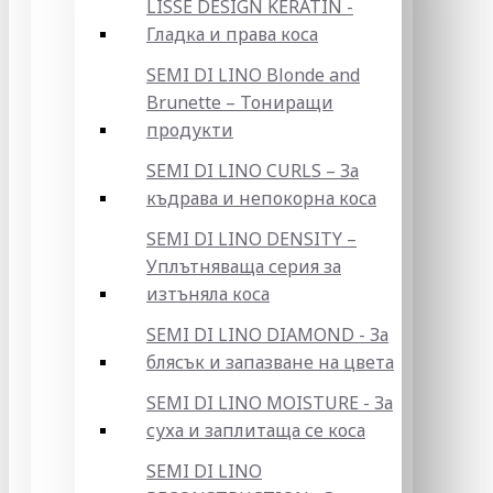
LISSE DESIGN KERATIN -
Гладка и права коса
SEMI DI LINO Blonde and
Brunette – Тониращи
продукти
SEMI DI LINO CURLS – За
къдрава и непокорна коса
SEMI DI LINO DENSITY –
Уплътняваща серия за
изтъняла коса
SEMI DI LINO DIAMOND - За
блясък и запазване на цвета
SEMI DI LINO MOISTURE - За
суха и заплитаща се коса
SEMI DI LINO