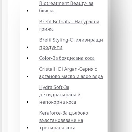
Biotreatment Beauty- за
блясък
Brelil Bothalia- Натурална
грижа
Brelil Styling-Стилизиращи
продукти
Color-За боядисана коса
Cristalli Di Argan-Серия с
арганово масло и алое вера
Hydra Soft-За
дехидратирана и
непокорна коса
Keraforce-За дълбоко
възстановяване на
третирана коса