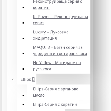
Реконструираща серия с
кератин
Ki-Power – Реконструираща
серия
Luxury – Луксозна
хидратация
MAQUI 3 – Веган серия за
увредена и третирана коса
No Yellow - Матиране на
руса коса
Ellips
Ellips-Серия с арганово
масло
Ellips-Серия с кератин