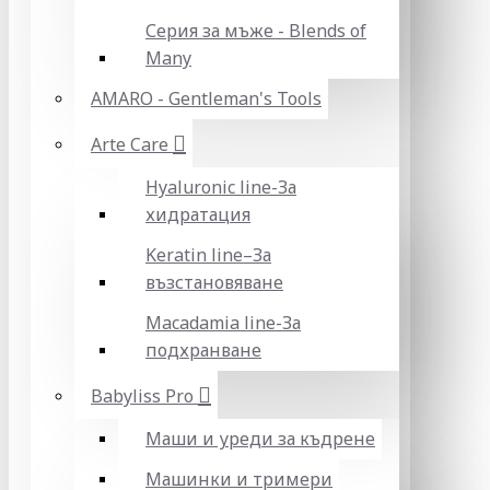
Серия за мъже - Blends of
Many
AMARO - Gentleman's Tools
Arte Care
Hyaluronic line-За
хидратация
Keratin line–За
възстановяване
Macadamia line-За
подхранване
Babyliss Pro
Маши и уреди за къдрене
Машинки и тримери