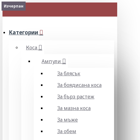
2-3 Days
Изчерпан
Изчерпан
МЕНЮ
Категории
Коса
Ампули
За блясък
За боядисана коса
За бърз растеж
За мазна коса
За мъже
За обем