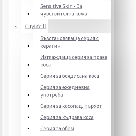
Sensitive Skin - За
чувствителна кожа
Citylife
Възстановяваща серия с
кератин
Изглаждаща серия за права
коса
Серия за боядисана коса
Серия за ежедневна
употреба
Серия за косопад, пърхот
Серия за къдрава коса
Серия за обем