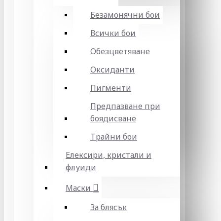
Безамонячни бои
Всички бои
Обезцветяване
Оксиданти
Пигменти
Предпазване при
боядисване
Трайни бои
Елексири, кристали и
флуиди
Маски
За блясък