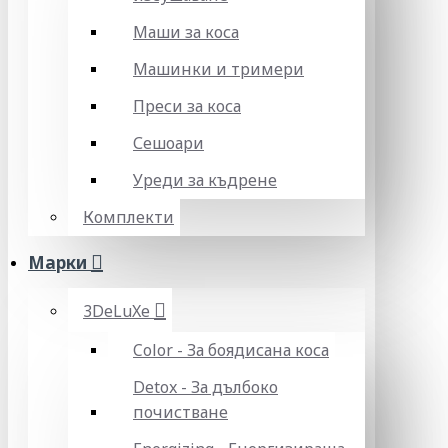
Маши за коса
Машинки и тримери
Преси за коса
Сешоари
Уреди за къдрене
Комплекти
Марки
3DeLuXe
Color - За боядисана коса
Detox - За дълбоко
почистване