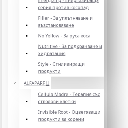
Energizing - Енергизираща
серия против косопад
Filler - За уплътняване и
възстановяване
No Yellow - За руса коса
Nutritive - За подхранване и
хидратация
Style - Стилизиращи
продукти
ALFAPARF
Cellula Madre - Терапия със
стволови клетки
Invisible Root - Оцветяващи
продукти за корени