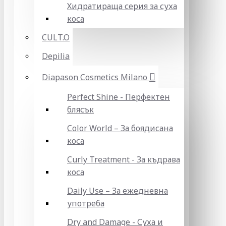
Хидратираща серия за суха
коса
CULT.O
Depilia
Diapason Cosmetics Milano
Perfect Shine - Перфектен
блясък
Color World – За боядисана
коса
Curly Treatment - За къдрава
коса
Daily Use – За ежедневна
употреба
Dry and Damage - Суха и