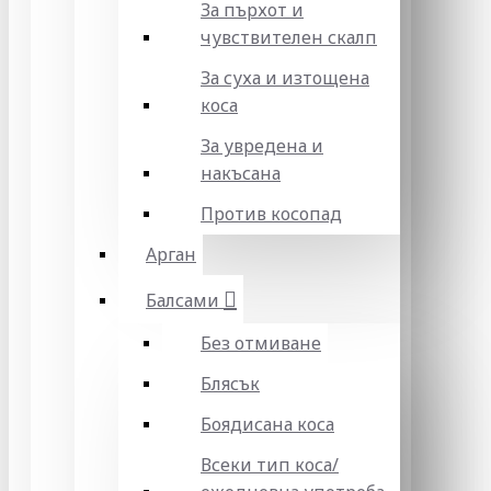
За пърхот и
чувствителен скалп
За суха и изтощена
коса
За увредена и
накъсана
Против косопад
Арган
Балсами
Без отмиване
Блясък
Боядисана коса
Всеки тип коса/