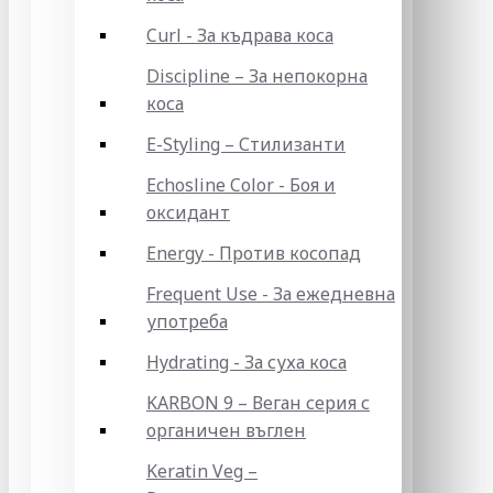
Curl - За къдрава коса
Discipline – За непокорна
коса
E-Styling – Стилизанти
Echosline Color - Боя и
оксидант
Energy - Против косопад
Frequent Use - За ежедневна
употреба
Hydrating - За суха коса
KARBON 9 – Веган серия с
органичен въглен
Keratin Veg –