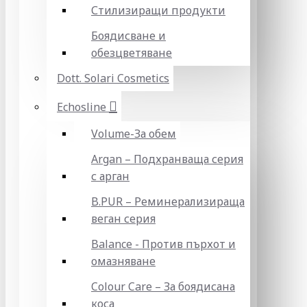
Стилизиращи продукти
Боядисване и
обезцветяване
Dott. Solari Cosmetics
Echosline
Volume-За обем
Argan – Подхранваща серия
с арган
B.PUR – Реминерализираща
веган серия
Balance - Против пърхот и
омазняване
Colour Care – За боядисана
коса