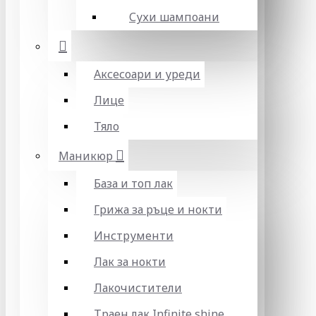
Сухи шампоани
Аксесоари и уреди
Лице
Тяло
Маникюр
База и топ лак
Грижа за ръце и нокти
Инструменти
Лак за нокти
Лакочистители
Траен лак Infinite shine