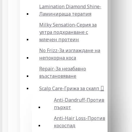
Lamination Diamond Shine-
Ламинираща терапия
Milky Sensation-Серия за
ултра подхранване с
млечен протеин
No Frizz-За изглаждане на
непокорна коса
Repair-За незабавно
възстановяване
Scalp Care-Грижа за скалп
Anti-Dandruff-Против
пърхот
Anti-Hair Loss-Против
кососпад