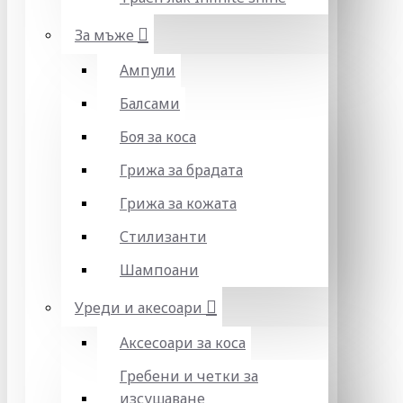
За мъже
Ампули
Балсами
Боя за коса
Грижа за брадата
Грижа за кожата
Стилизанти
Шампоани
Уреди и акесоари
Аксесоари за коса
Гребени и четки за
изсушаване