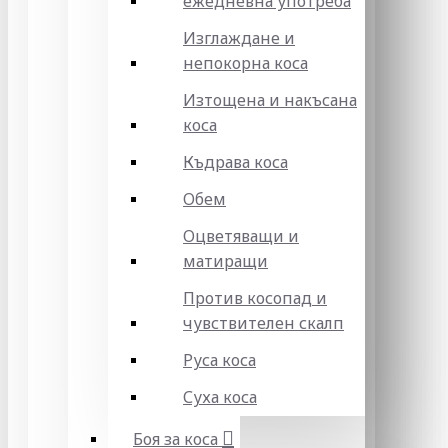
ежедневна употреба
Изглаждане и
непокорна коса
Изтощена и накъсана
коса
Къдрава коса
Обем
Оцветяващи и
матиращи
Против косопад и
чувствителен скалп
Руса коса
Суха коса
Боя за коса