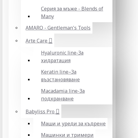
Серия за мъже - Blends of
Many
AMARO - Gentleman's Tools
Arte Care
Hyaluronic line-За
хидратация
Keratin line–За
възстановяване
Macadamia line-За
подхранване
Babyliss Pro
Маши и уреди за къдрене
Машинки и тримери