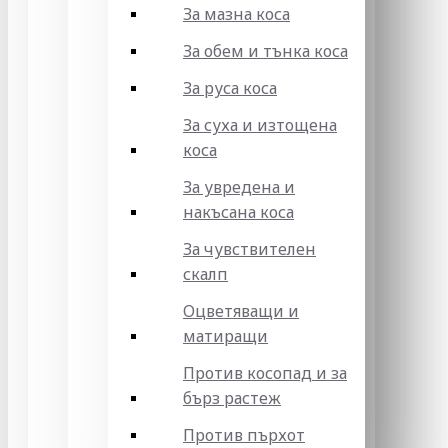
За мазна коса
За обем и тънка коса
За руса коса
За суха и изтощена
коса
За увредена и
накъсана коса
За чувствителен
скалп
Оцветяващи и
матиращи
Против косопад и за
бърз растеж
Против пърхот