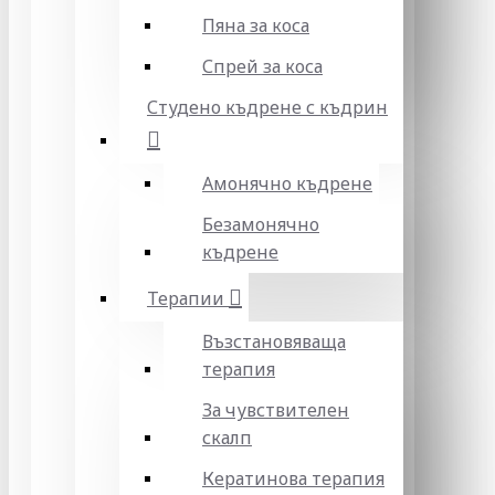
Пяна за коса
Спрей за коса
Студено къдрене с къдрин
Амонячно къдрене
Безамонячно
къдрене
Терапии
Възстановяваща
терапия
За чувствителен
скалп
Кератинова терапия