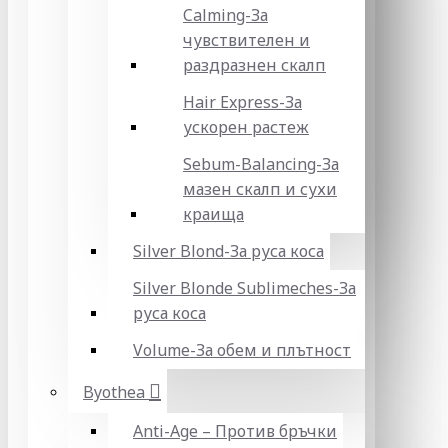
Calming-За
чувствителен и
раздразнен скалп
Hair Express-За
ускорен растеж
Sebum-Balancing-За
мазен скалп и сухи
краища
Silver Blond-За руса коса
Silver Blonde Sublіmeches-За
руса коса
Volume-За обем и плътност
Byothea
Anti-Age – Против бръчки