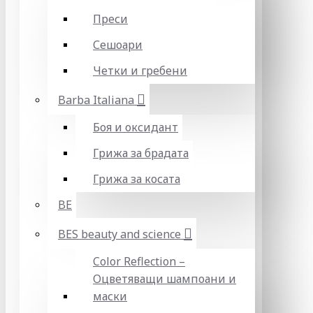
Преси
Сешоари
Четки и гребени
Barba Italiana
Боя и оксидант
Грижа за брадата
Грижа за косата
BE
BES beauty and science
Color Reflection –
Оцветяващи шампоани и
маски