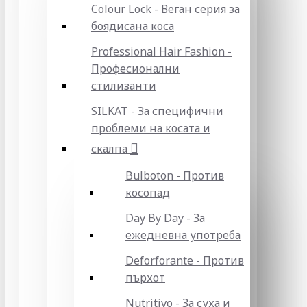
Colour Lock - Веган серия за
боядисана коса
Professional Hair Fashion -
Професионални
стилизанти
SILKAT - За специфични
проблеми на косата и
скалпа
Bulboton - Против
косопад
Day By Day - За
ежедневна употреба
Deforforante - Против
пърхот
Nutritivo - За суха и