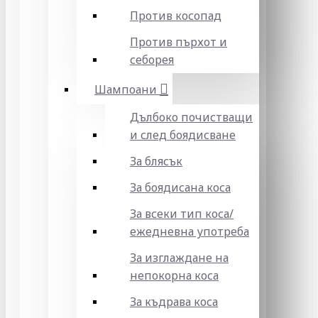
Против косопад
Против пърхот и
себорея
Шампоани
Дълбоко почистващи
и след боядисване
За блясък
За боядисана коса
За всеки тип коса/
ежедневна употреба
За изглаждане на
непокорна коса
За къдрава коса