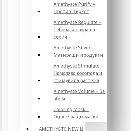
Amethyste Purify –
Против пърхот
Amethyste Regulate –
Себобалансираща
серия
Amethyste Silver –
Матиращи продукти
Amethyste Stimulate –
Намалява косопада и
стимулира растежа
Amethyste Volume – За
обем
Coloring Mask –
Оцветяващи маски
AMETHYSTE NEW