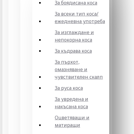
За боядисана коса
За всеки тип коса/
ежедневна употреба
За изглаждане и
непокорна коса
За къдрава коса
За пърхот,
омазняване и
чувствителен скалп
За руса коса
За увредена и
накъсана коса
Оцветяващи и
матиращи