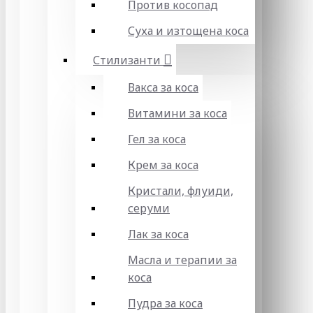
Против косопад
Суха и изтощена коса
Стилизанти
Вакса за коса
Витамини за коса
Гел за коса
Крем за коса
Кристали, флуиди,
серуми
Лак за коса
Масла и терапии за
коса
Пудра за коса