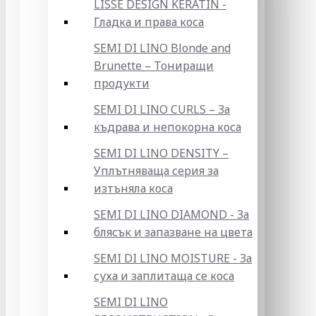
LISSE DESIGN KERATIN -
Гладка и права коса
SEMI DI LINO Blonde and
Brunette – Тониращи
продукти
SEMI DI LINO CURLS – За
къдрава и непокорна коса
SEMI DI LINO DENSITY –
Уплътняваща серия за
изтъняла коса
SEMI DI LINO DIAMOND - За
блясък и запазване на цвета
SEMI DI LINO MOISTURE - За
суха и заплитаща се коса
SEMI DI LINO