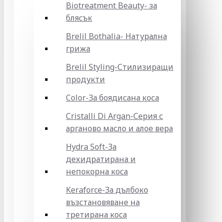
Biotreatment Beauty- за
блясък
Brelil Bothalia- Натурална
грижа
Brelil Styling-Стилизиращи
продукти
Color-За боядисана коса
Cristalli Di Argan-Серия с
арганово масло и алое вера
Hydra Soft-За
дехидратирана и
непокорна коса
Keraforce-За дълбоко
възстановяване на
третирана коса