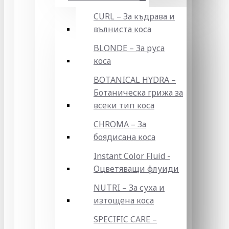
CURL – За къдрава и
вълниста коса
BLONDE – За руса
коса
BOTANICAL HYDRA –
Ботаническа грижа за
всеки тип коса
CHROMA – За
боядисана коса
Instant Color Fluid -
Оцветяващи флуиди
NUTRI – За суха и
изтощена коса
SPECIFIC CARE –