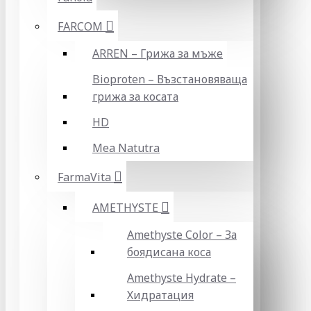
FARCOM
ARREN – Грижа за мъже
Bioproten – Възстановяваща
грижа за косата
HD
Mea Natutra
FarmaVita
AMETHYSTE
Amethyste Color – За
боядисана коса
Amethyste Hydrate –
Хидратация