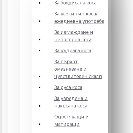
За боядисана коса
За всеки тип коса/
ежедневна употреба
За изглаждане и
непокорна коса
За къдрава коса
За пърхот,
омазняване и
чувствителен скалп
За руса коса
За увредена и
накъсана коса
Оцветяващи и
матиращи