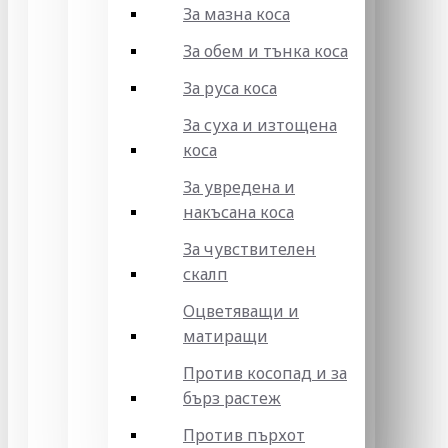
За мазна коса
За обем и тънка коса
За руса коса
За суха и изтощена
коса
За увредена и
накъсана коса
За чувствителен
скалп
Оцветяващи и
матиращи
Против косопад и за
бърз растеж
Против пърхот