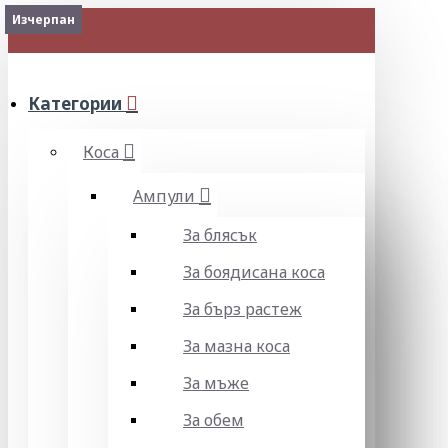
Изчерпан
Изчерпан
МЕНЮ
Категории
Коса
Ампули
За блясък
За боядисана коса
За бърз растеж
За мазна коса
За мъже
За обем