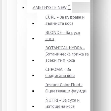
AMETHYSTE NEW
CURL – За къдрава и
вълниста коса
BLONDE – За руса
коса
BOTANICAL HYDRA –
Ботаническа грижа за
всеки тип коса
CHROMA – За
боядисана коса
Instant Color Fluid -
Оцветяващи флуиди
NUTRI – За суха и
изтощена коса