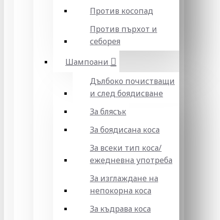
Против косопад
Против пърхот и
себорея
Шампоани
Дълбоко почистващи
и след боядисване
За блясък
За боядисана коса
За всеки тип коса/
ежедневна употреба
За изглаждане на
непокорна коса
За къдрава коса