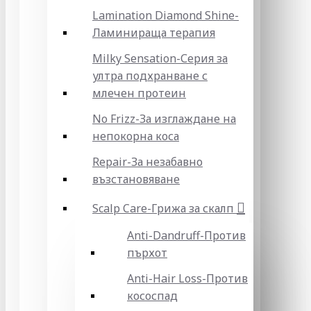
Lamination Diamond Shine-
Ламинираща терапия
Milky Sensation-Серия за
ултра подхранване с
млечен протеин
No Frizz-За изглаждане на
непокорна коса
Repair-За незабавно
възстановяване
Scalp Care-Грижа за скалп
Anti-Dandruff-Против
пърхот
Anti-Hair Loss-Против
кососпад