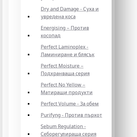
Dry and Damage - Суха и
увредена коса
Energising – Против
косопад
Perfect Laminoplex -
Ламиниране и блясък
Perfect Moisture –
Подхранваща серия
Perfect No Yellow –
Матиращи продукти
Perfect Volume - За обем
Purifyng - Против пърхот
Sebum Regulation -
Себорегулираща серия