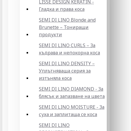
LISSE DESIGN KERATIN -
Гладка и права коса
SEMI DI LINO Blonde and
Brunette – Тониращи
продукти
SEMI DI LINO CURLS – За
къдрава и непокорна коса
SEMI DI LINO DENSITY –
Уплътняваща серия за
изтъняла коса
SEMI DI LINO DIAMOND - За
блясък и запазване на цвета
SEMI DI LINO MOISTURE - За
суха и заплитаща се коса
SEMI DI LINO