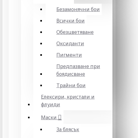
Безамонячни бои
Всички бои
Обезцветяване
Оксиданти
Пигменти
Предпазване при
боядисване
Трайни бои
Елексири, кристали и
флуиди
Маски
За блясък