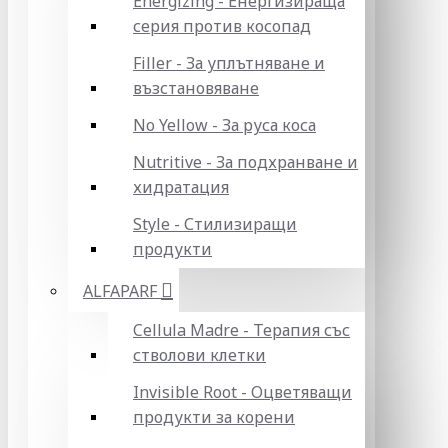
Energizing - Енергизираща
серия против косопад
Filler - За уплътняване и
възстановяване
No Yellow - За руса коса
Nutritive - За подхранване и
хидратация
Style - Стилизиращи
продукти
ALFAPARF
Cellula Madre - Терапия със
стволови клетки
Invisible Root - Оцветяващи
продукти за корени