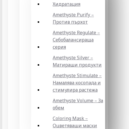
Хидратация
Amethyste Purify –
Против пърхот
Amethyste Regulate –
Себобалансираща
серия
Amethyste Silver –
Матиращи продукти
Amethyste Stimulate –
Намалява косопада и
стимулира растежа
Amethyste Volume – За
обем
Coloring Mask –
Оцветяващи маски