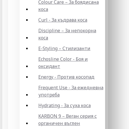
Colour Care – За боядисана
коса
Curl - За къдрава коса
Discipline – За непокорна
коса
E-Styling – Стилизанти
Echosline Color - Боя и
оксидант
Energy - Против косопад
Frequent Use - За ежедневна
употреба
Hydrating - За суха коса
KARBON 9 – Веган серия с
органичен въглен