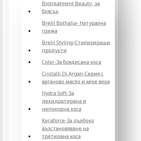
Biotreatment Beauty- за
блясък
Brelil Bothalia- Натурална
грижа
Brelil Styling-Стилизиращи
продукти
Color-За боядисана коса
Cristalli Di Argan-Серия с
арганово масло и алое вера
Hydra Soft-За
дехидратирана и
непокорна коса
Keraforce-За дълбоко
възстановяване на
третирана коса