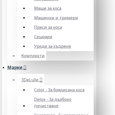
Маши за коса
Машинки и тримери
Преси за коса
Сешоари
Уреди за къдрене
Комплекти
Марки
3DeLuXe
Color - За боядисана коса
Detox - За дълбоко
почистване