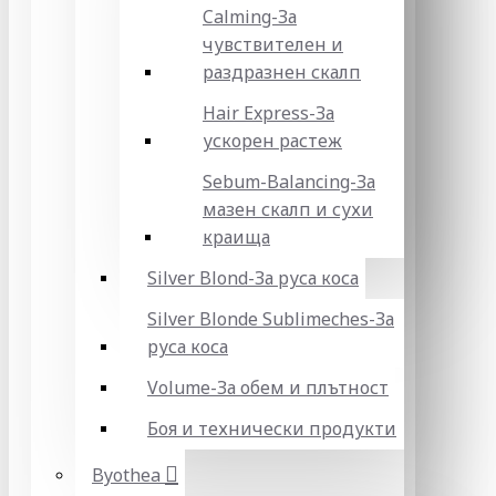
Calming-За
чувствителен и
раздразнен скалп
Hair Express-За
ускорен растеж
Sebum-Balancing-За
мазен скалп и сухи
краища
Silver Blond-За руса коса
Silver Blonde Sublіmeches-За
руса коса
Volume-За обем и плътност
Боя и технически продукти
Byothea