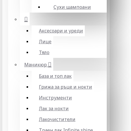
Сухи шампоани
Аксесоари и уреди
Лице
Тяло
Маникюр
База и топ лак
Грижа за ръце и нокти
Инструменти
Лак за нокти
Лакочистители
Траен лак Infinite shine