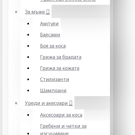
За мъже
Ампули
Балсами
Боя за коса
Грижа за брадата
Грижа за кожата
Стилизанти
Шампоани
Уреди и акесоари
Аксесоари за коса
Гребени и четки за
изсушаване