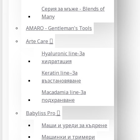
Серия за мъже - Blends of
Many
AMARO - Gentleman's Tools
Arte Care
Hyaluronic line-За
хидратация
Keratin line–За
възстановяване
Macadamia line-За
подхранване
Babyliss Pro
Маши и уреди за къдрене
Машинки и тримери