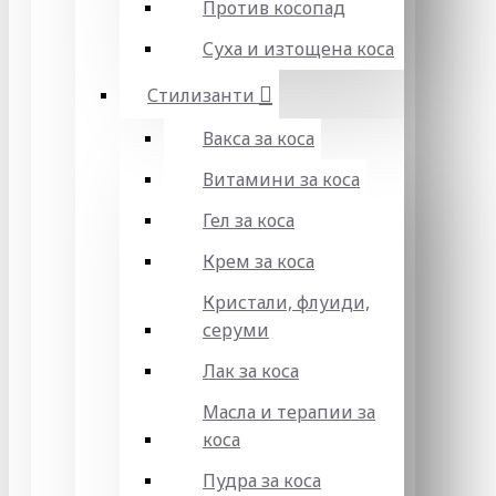
Против косопад
Суха и изтощена коса
Стилизанти
Вакса за коса
Витамини за коса
Гел за коса
Крем за коса
Кристали, флуиди,
серуми
Лак за коса
Масла и терапии за
коса
Пудра за коса