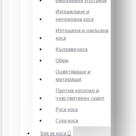
ежедневна употреба
Изглаждане и
непокорна коса
Изтощена и накъсана
коса
Къдрава коса
Обем
Оцветяващи и
матиращи
Против косопад и
чувствителен скалп
Руса коса
Суха коса
Боя за коса