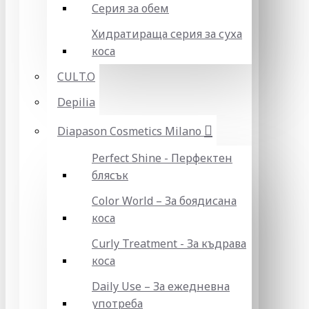
Серия за обем
Хидратираща серия за суха
коса
CULT.O
Depilia
Diapason Cosmetics Milano
Perfect Shine - Перфектен
блясък
Color World – За боядисана
коса
Curly Treatment - За къдрава
коса
Daily Use – За ежедневна
употреба