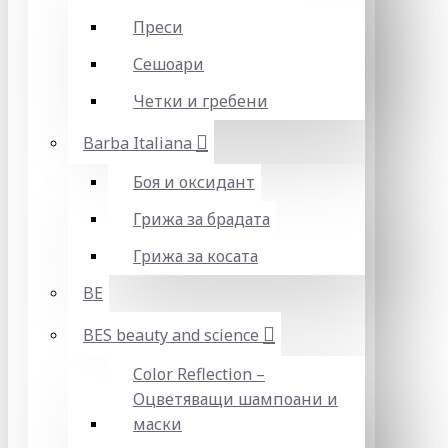
Преси
Сешоари
Четки и гребени
Barba Italiana
Боя и оксидант
Грижа за брадата
Грижа за косата
BE
BES beauty and science
Color Reflection –
Оцветяващи шампоани и
маски