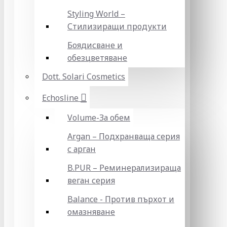
Styling World –
Стилизиращи продукти
Боядисване и
обезцветяване
Dott. Solari Cosmetics
Echosline
Volume-За обем
Argan – Подхранваща серия
с арган
B.PUR – Реминерализираща
веган серия
Balance - Против пърхот и
омазняване