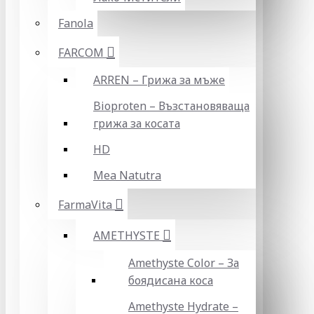
Fanola
FARCOM
ARREN – Грижа за мъже
Bioproten – Възстановяваща
грижа за косата
HD
Mea Natutra
FarmaVita
AMETHYSTE
Amethyste Color – За
боядисана коса
Amethyste Hydrate –