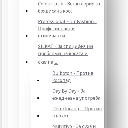
Colour Lock - Веган серия за
боядисана коса
Professional Hair Fashion -
Професионални
стилизанти
SILKAT - За специфични
проблеми на косата и
скалпа
Bulboton - Против
косопад
Day By Day - За
ежедневна употреба
Deforforante - Против
пърхот
Nutritivo - За суха и