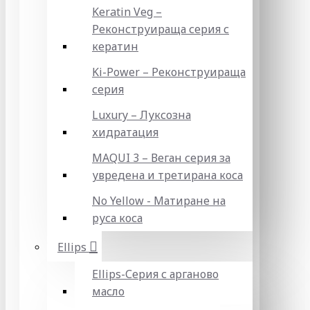
Keratin Veg –
Реконструираща серия с
кератин
Ki-Power – Реконструираща
серия
Luxury – Луксозна
хидратация
MAQUI 3 – Веган серия за
увредена и третирана коса
No Yellow - Матиране на
руса коса
Ellips
Ellips-Серия с арганово
масло