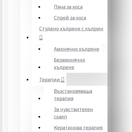
Пяна за коса
Спрей за коса
Студено къдрене с къдрин
Амонячно къдрене
Безамонячно
къдрене
Терапии
Възстановяваща
терапия
За чувствителен
скалп
Кератинова терапия