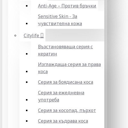
Anti-Age – Против бръчки
Sensitive Skin - За
чувствителна кожа
Citylife
Възстановяваща серия с
кератин
Изглаждаща серия за права
коса
Серия за боядисана коса
Серия за ежедневна
употреба
Серия за косопад, пърхот
Серия за къдрава коса