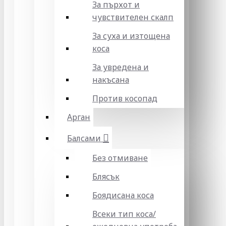
За пърхот и
чувствителен скалп
За суха и изтощена
коса
За увредена и
накъсана
Против косопад
Арган
Балсами
Без отмиване
Блясък
Боядисана коса
Всеки тип коса/