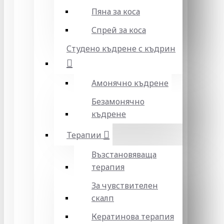
Пяна за коса
Спрей за коса
Студено къдрене с къдрин
Амонячно къдрене
Безамонячно
къдрене
Терапии
Възстановяваща
терапия
За чувствителен
скалп
Кератинова терапия