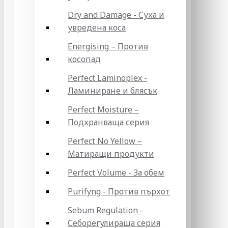
Dry and Damage - Суха и
увредена коса
Energising – Против
косопад
Perfect Laminoplex -
Ламиниране и блясък
Perfect Moisture –
Подхранваща серия
Perfect No Yellow –
Матиращи продукти
Perfect Volume - За обем
Purifyng - Против пърхот
Sebum Regulation -
Себорегулираща серия