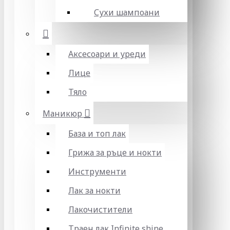
Сухи шампоани
Аксесоари и уреди
Лице
Тяло
Маникюр
База и топ лак
Грижа за ръце и нокти
Инструменти
Лак за нокти
Лакочистители
Траен лак Infinite shine