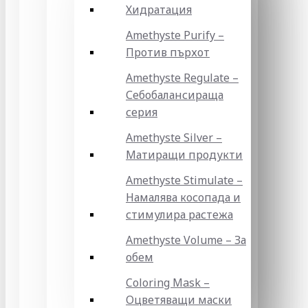
Хидратация
Amethyste Purify –
Против пърхот
Amethyste Regulate –
Себобалансираща
серия
Amethyste Silver –
Матиращи продукти
Amethyste Stimulate –
Намалява косопада и
стимулира растежа
Amethyste Volume – За
обем
Coloring Mask –
Оцветяващи маски