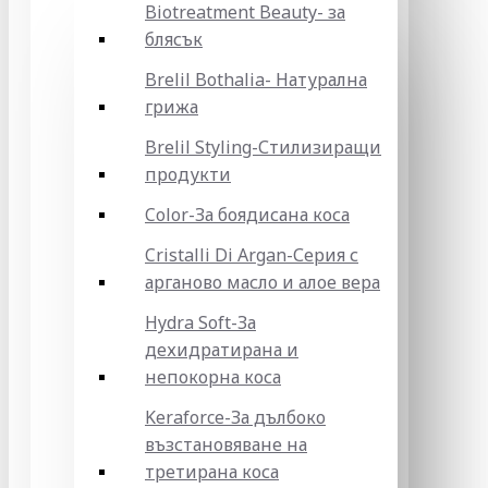
Biotreatment Beauty- за
блясък
Brelil Bothalia- Натурална
грижа
Brelil Styling-Стилизиращи
продукти
Color-За боядисана коса
Cristalli Di Argan-Серия с
арганово масло и алое вера
Hydra Soft-За
дехидратирана и
непокорна коса
Keraforce-За дълбоко
възстановяване на
третирана коса