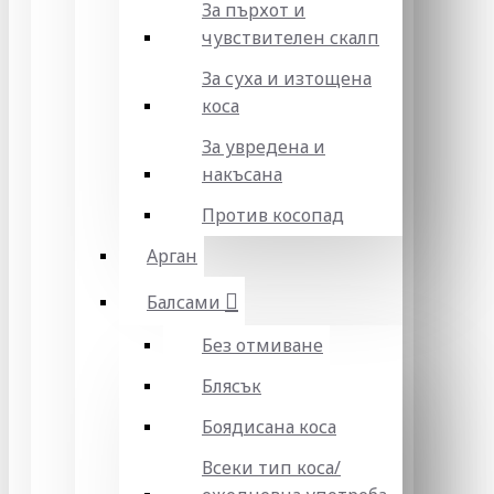
За пърхот и
чувствителен скалп
За суха и изтощена
коса
За увредена и
накъсана
Против косопад
Арган
Балсами
Без отмиване
Блясък
Боядисана коса
Всеки тип коса/