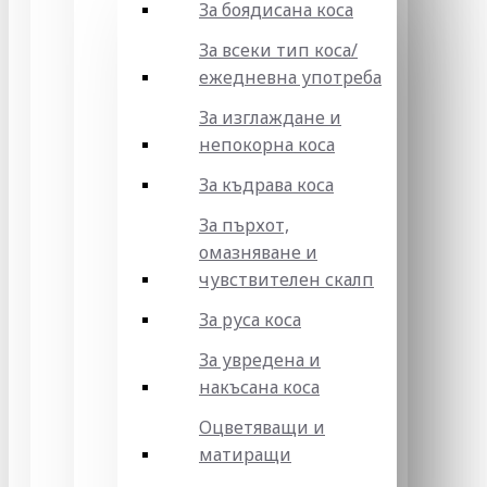
За боядисана коса
За всеки тип коса/
ежедневна употреба
За изглаждане и
непокорна коса
За къдрава коса
За пърхот,
омазняване и
чувствителен скалп
За руса коса
За увредена и
накъсана коса
Оцветяващи и
матиращи