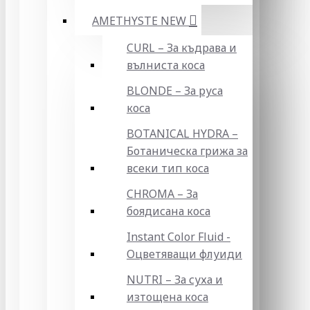
AMETHYSTE NEW
CURL – За къдрава и
вълниста коса
BLONDE – За руса
коса
BOTANICAL HYDRA –
Ботаническа грижа за
всеки тип коса
CHROMA – За
боядисана коса
Instant Color Fluid -
Оцветяващи флуиди
NUTRI – За суха и
изтощена коса