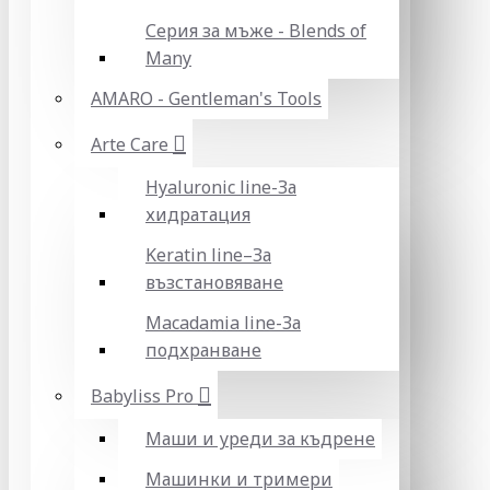
Серия за мъже - Blends of
Many
AMARO - Gentleman's Tools
Arte Care
Hyaluronic line-За
хидратация
Keratin line–За
възстановяване
Macadamia line-За
подхранване
Babyliss Pro
Маши и уреди за къдрене
Машинки и тримери