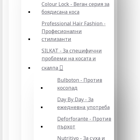
Colour Lock - Веган серия за
боядисана коса
Professional Hair Fashion -
Професионални
стилизанти
SILKAT - За специфични
проблеми на косата и
скалпа
Bulboton - Против
косопад
Day By Day - За
ежедневна употреба
Deforforante - Против
пърхот
Nutritivo - За суха и