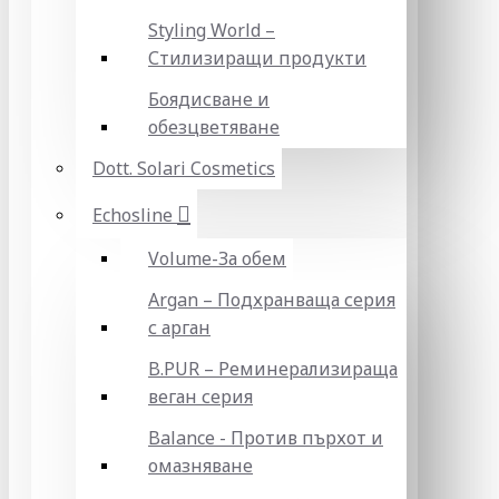
Styling World –
Стилизиращи продукти
Боядисване и
обезцветяване
Dott. Solari Cosmetics
Echosline
Volume-За обем
Argan – Подхранваща серия
с арган
B.PUR – Реминерализираща
веган серия
Balance - Против пърхот и
омазняване