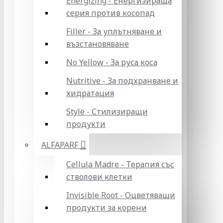
Energizing - Енергизираща
серия против косопад
Filler - За уплътняване и
възстановяване
No Yellow - За руса коса
Nutritive - За подхранване и
хидратация
Style - Стилизиращи
продукти
ALFAPARF
Cellula Madre - Терапия със
стволови клетки
Invisible Root - Оцветяващи
продукти за корени