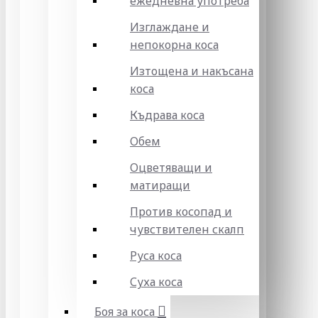
ежедневна употреба
Изглаждане и
непокорна коса
Изтощена и накъсана
коса
Къдрава коса
Обем
Оцветяващи и
матиращи
Против косопад и
чувствителен скалп
Руса коса
Суха коса
Боя за коса