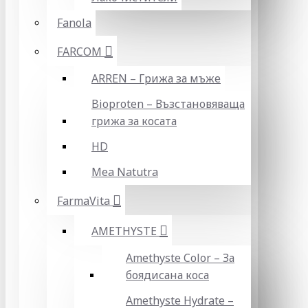
Fanola
FARCOM
ARREN – Грижа за мъже
Bioproten – Възстановяваща
грижа за косата
HD
Mea Natutra
FarmaVita
AMETHYSTE
Amethyste Color – За
боядисана коса
Amethyste Hydrate –