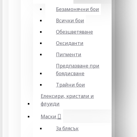
Безамонячни бои
Всички бои
Обезцветяване
Оксиданти
Пигменти
Предпазване при
боядисване
Трайни бои
Елексири, кристали и
флуиди
Маски
За блясък