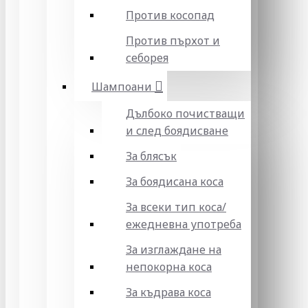
Против косопад
Против пърхот и
себорея
Шампоани
Дълбоко почистващи
и след боядисване
За блясък
За боядисана коса
За всеки тип коса/
ежедневна употреба
За изглаждане на
непокорна коса
За къдрава коса