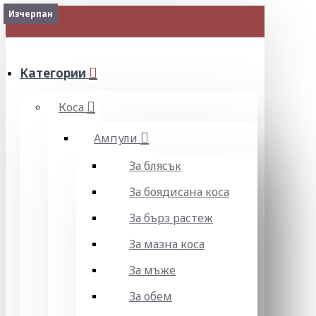
Изчерпан
Изчерпан
Изчерпан
МЕНЮ
Категории
Коса
Ампули
За блясък
За боядисана коса
За бърз растеж
За мазна коса
За мъже
За обем