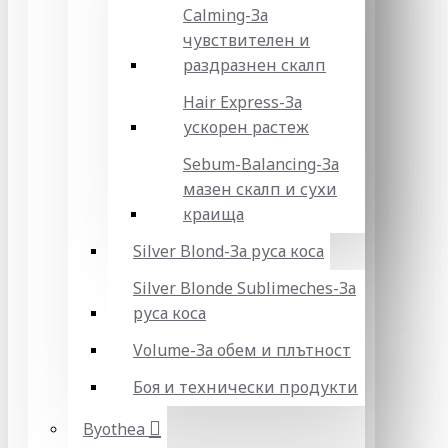
Calming-За
чувствителен и
раздразнен скалп
Hair Express-За
ускорен растеж
Sebum-Balancing-За
мазен скалп и сухи
краища
Silver Blond-За руса коса
Silver Blonde Sublіmeches-За
руса коса
Volume-За обем и плътност
Боя и технически продукти
Byothea