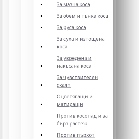
За мазна коса
За обем и тънка коса
За руса коса
За суха и изтощена
коса
За увредена и
накъсана коса
За чувствителен
скалп
Оцветяващи и
матиращи
Против косопад и за
бърз растеж
Против пърхот