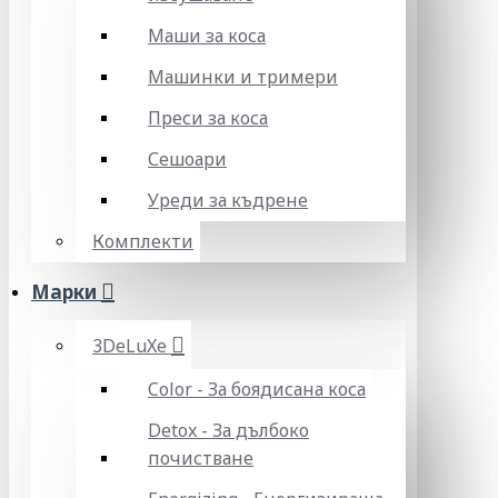
Маши за коса
Машинки и тримери
Преси за коса
Сешоари
Уреди за къдрене
Комплекти
Марки
3DeLuXe
Color - За боядисана коса
Detox - За дълбоко
почистване