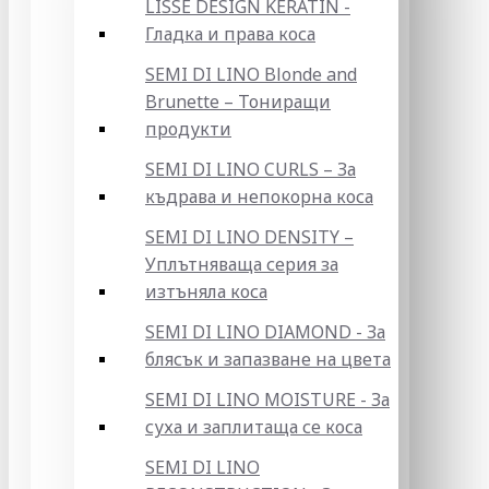
LISSE DESIGN KERATIN -
Гладка и права коса
SEMI DI LINO Blonde and
Brunette – Тониращи
продукти
SEMI DI LINO CURLS – За
къдрава и непокорна коса
SEMI DI LINO DENSITY –
Уплътняваща серия за
изтъняла коса
SEMI DI LINO DIAMOND - За
блясък и запазване на цвета
SEMI DI LINO MOISTURE - За
суха и заплитаща се коса
SEMI DI LINO