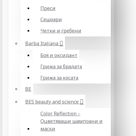
Преси
Сешоари
Четки и гребени
Barba Italiana
Боя и оксидант
Грижа за брадата
Грижа за косата
BE
BES beauty and science
Color Reflection –
Оцветяващи шампоани и
маски