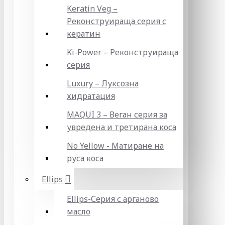
Keratin Veg –
Реконструираща серия с
кератин
Ki-Power – Реконструираща
серия
Luxury – Луксозна
хидратация
MAQUI 3 – Веган серия за
увредена и третирана коса
No Yellow - Матиране на
руса коса
Ellips
Ellips-Серия с арганово
масло