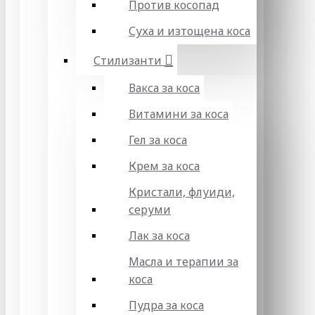
Против косопад
Суха и изтощена коса
Стилизанти
Вакса за коса
Витамини за коса
Гел за коса
Крем за коса
Кристали, флуиди,
серуми
Лак за коса
Масла и терапии за
коса
Пудра за коса