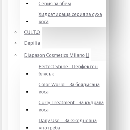
Серия за обем
Хидратираща серия за суха
коса
CULT.O
Depilia
Diapason Cosmetics Milano
Perfect Shine - Перфектен
блясък
Color World – За боядисана
коса
Curly Treatment - За къдрава
коса
Daily Use – За ежедневна
употреба