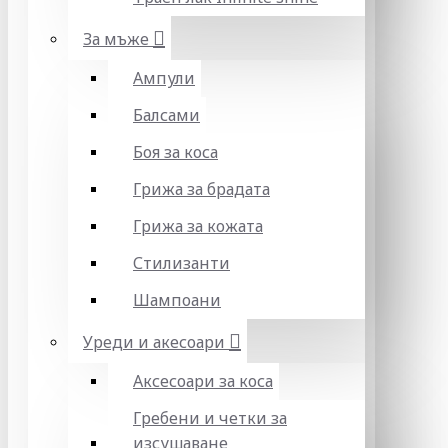
За мъже
Ампули
Балсами
Боя за коса
Грижа за брадата
Грижа за кожата
Стилизанти
Шампоани
Уреди и акесоари
Аксесоари за коса
Гребени и четки за
изсушаване