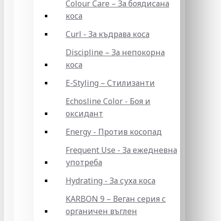
Colour Care – За боядисана
коса
Curl - За къдрава коса
Discipline – За непокорна
коса
E-Styling – Стилизанти
Echosline Color - Боя и
оксидант
Energy - Против косопад
Frequent Use - За ежедневна
употреба
Hydrating - За суха коса
KARBON 9 – Веган серия с
органичен въглен