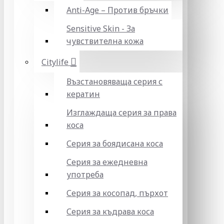
Anti-Age – Против бръчки
Sensitive Skin - За
чувствителна кожа
Citylife
Възстановяваща серия с
кератин
Изглаждаща серия за права
коса
Серия за боядисана коса
Серия за ежедневна
употреба
Серия за косопад, пърхот
Серия за къдрава коса