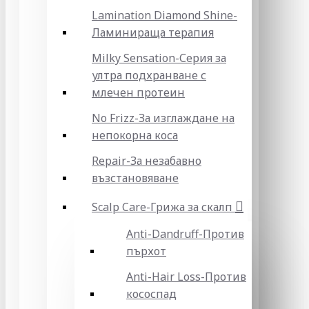
Lamination Diamond Shine-
Ламинираща терапия
Milky Sensation-Серия за
ултра подхранване с
млечен протеин
No Frizz-За изглаждане на
непокорна коса
Repair-За незабавно
възстановяване
Scalp Care-Грижа за скалп
Anti-Dandruff-Против
пърхот
Anti-Hair Loss-Против
кососпад