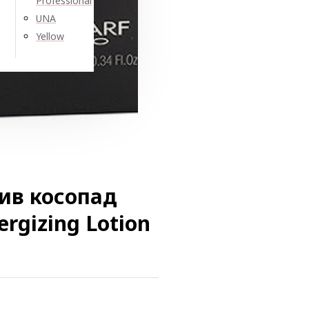
Professional
UNA
Yellow
ив косопад
ergizing Lotion