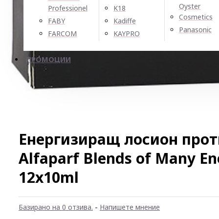
Oyster
Professionel
K18
Cosmetics
FABY
Kadiffe
Panasonic
FARCOM
KAYPRO
ПРОМОЦИИ
Енергизиращ лосион прот
Alfaparf Blends of Many En
12x10ml
Базирано на 0 отзива.
-
Напишете мнение