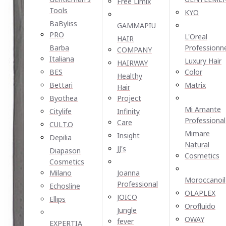
Free Limix
Tools
KYO
BaByliss
GAMMAPIU
PRO
L'Oreal
HAIR
Barba
Professionn
COMPANY
Italiana
Luxury Hair
HAIRWAY
BES
Color
Healthy
Bettari
Matrix
Hair
Byothea
Project
Mi Amante
Citylife
Infinity
Professional
Care
CULT.O
Mimare
Insight
Depilia
Natural
JJ's
Diapason
Cosmetics
Cosmetics
Milano
Joanna
Moroccanoil
Professional
Echosline
OLAPLEX
JOICO
Ellірѕ
Orofluido
Jungle
OWAY
fever
EXPERTIA