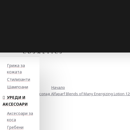
Грижа за
кожата
Стилизанти
Шампоани
Начало
щ лосион против косопад Alfaparf Blends of Many Energizing Lotion 12
УРЕДИ И
АКСЕСОАРИ
Аксесоари за
коса
Гребени