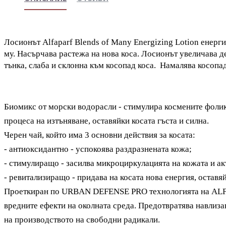
Лосионът Alfaparf Blends of Many Energizing Lotion енерг
му. Насърчава растежа на нова коса. Лосионът увеличава д
тънка, слаба и склонна към косопад коса. Намалява косопа
Биомикс от морски водорасли - стимулира космените фолик
процеса на изтъняване, оставяйки косата гъста и силна.
Черен чай, който има 3 основни действия за косата:
- антиоксидантно - успокоява раздразнената кожа;
- стимулиращо - засилва микроциркулацията на кожата и ак
- ревитализиращо - придава на косата нова енергия, оставя
Проеткиран по URBAN DEFENSE PRO технологията на ALF
вредните ефекти на околната среда. Предотвратява навлизан
на производството на свободни радикали.