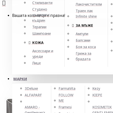
Стилизанти
Лакочистители
Студено
Траен лак
къдрене с
Вашата кошница е празна!
Infinite shine
къдрин
ЗА МЪЖЕ
Терапии
Шампоани
Ампули
Балсами
КОЖА
Боя за коса
Аксесоари и
Грижа за
уреди
брадата
Лице
МАРКИ
3Deluxe
FarmaVita
Kezy
ALFAPARF
FOLLOW
KIEPE
ME
AMARO -
Framesi
KOSIMETIK
Gentleman's
GENTLEME