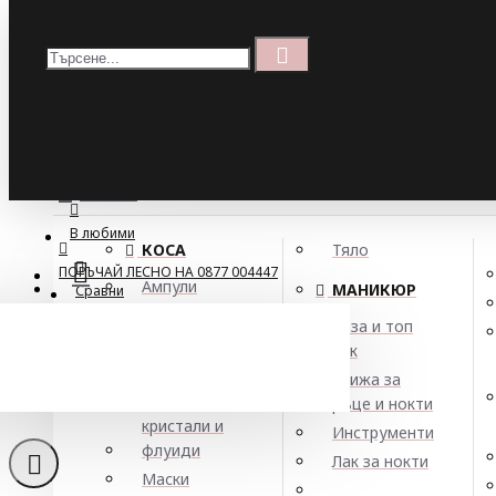
Меню
Кошница
Menu
ПОРЪЧАЙ ЛЕСНО НА 0877 004447
МЕНЮ
В любими
КОСА
Тяло
ПОРЪЧАЙ ЛЕСНО НА 0877 004447
Ампули
МАНИКЮР
Сравни
Арган
База и топ
Балсами
лак
Енергизира
Боя за коса
Грижа за
Елексири,
ръце и нокти
кристали и
Инструменти
флуиди
Лак за нокти
Маски