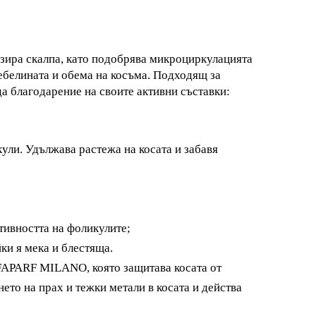
изира скалпа, като подобрява микроциркулацията
ебелината и обема на косъма. Подходящ за
да благодарение на своите активни съставки:
ули. Удължава растежа на косата и забавя
тивността на фоликулите;
йки я мека и блестяща.
APARF MILANO, която защитава косата от
ето на прах и тежки метали в косата и действа