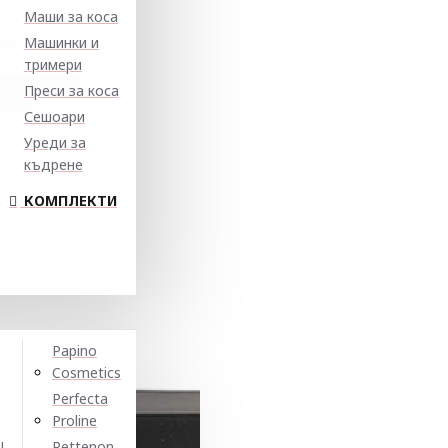
Маши за коса
Машинки и
тримери
Преси за коса
Сешоари
Уреди за
къдрене
КОМПЛЕКТИ
Papino
Cosmetics
Perfecta
Proline
N
Pettenon