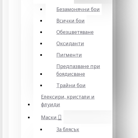
Безамонячни бои
Всички бои
Обезцветяване
Оксиданти
Пигменти
Предпазване при
боядисване
Трайни бои
Елексири, кристали и
флуиди
Маски
За блясък