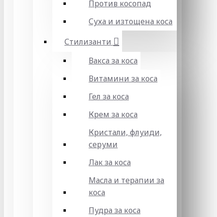
Против косопад
Суха и изтощена коса
Стилизанти
Вакса за коса
Витамини за коса
Гел за коса
Крем за коса
Кристали, флуиди,
серуми
Лак за коса
Масла и терапии за
коса
Пудра за коса