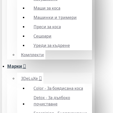
Маши за коса
Машинки и тримери
Преси за коса
Сешоари
Уреди за къдрене
Комплекти
Марки
3DeLuXe
Color - За боядисана коса
Detox - За дълбоко
почистване