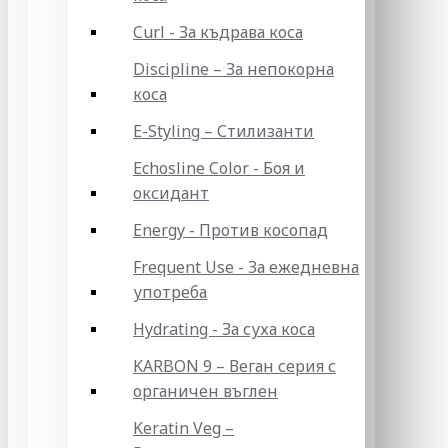
Curl - За къдрава коса
Discipline – За непокорна
коса
E-Styling – Стилизанти
Echosline Color - Боя и
оксидант
Energy - Против косопад
Frequent Use - За ежедневна
употреба
Hydrating - За суха коса
KARBON 9 – Веган серия с
органичен въглен
Keratin Veg –