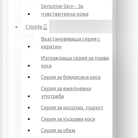
Sensitive Skin - За
чувствителна кожа
Citylife
Възстановяваща серия с
кератин
Изглаждаща серия за права
коса
Серия за боядисана коса
Серия за ежедневна
употреба
Серия за косопад, пърхот
Серия за къдрава коса
Серия за обем