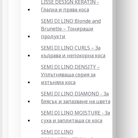
LISSE DESIGN KERATIN -
Гладка и права коса
SEMI DI LINO Blonde and
Brunette – Тониращи
продукти
SEMI DI LINO CURLS – За
къдрава и непокорна коса
SEMI DI LINO DENSITY –
Уплътняваща серия за
изтъняла коса
SEMI DI LINO DIAMOND - За
блясък и запазване на цвета
SEMI DI LINO MOISTURE - За
суха и заплитаща се коса
SEMI DI LINO