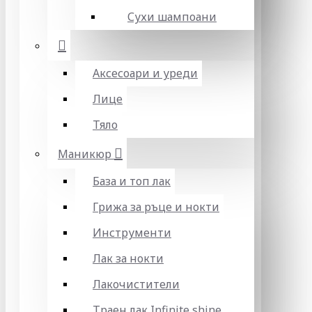
Сухи шампоани
Аксесоари и уреди
Лице
Тяло
Маникюр
База и топ лак
Грижа за ръце и нокти
Инструменти
Лак за нокти
Лакочистители
Траен лак Infinite shine