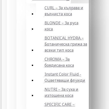
CURL – За къдрава и
вълниста коса
BLONDE – За руса
коса
BOTANICAL HYDRA –
Ботаническа грижа за
всеки тип коса
CHROMA – За
боядисана коса
Instant Color Fluid -
Оцветяващи флуиди
NUTRI – За суха и
изтощена коса
SPECIFIC CARE –