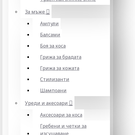
За мъже
Ампули
Балсами
Боя за коса
Грижа за брадата
Грижа за кожата
Стилизанти
Шампоани
Уреди и акесоари
Аксесоари за коса
Гребени и четки за
изсушаване