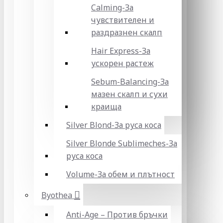
Calming-За
чувствителен и
раздразнен скалп
Hair Express-За
ускорен растеж
Sebum-Balancing-За
мазен скалп и сухи
краища
Silver Blond-За руса коса
Silver Blonde Sublіmeches-За
руса коса
Volume-За обем и плътност
Byothea
Anti-Age – Против бръчки