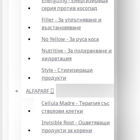
Energizing - Енергизираща
серия против косопад
Filler - За уплътняване и
възстановяване
No Yellow - За руса коса
Nutritive - За подхранване и
хидратация
Style - Стилизиращи
продукти
ALFAPARF
Cellula Madre - Терапия със
стволови клетки
Invisible Root - Оцветяващи
продукти за корени