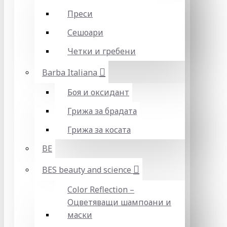
Преси
Сешоари
Четки и гребени
Barba Italiana
Боя и оксидант
Грижа за брадата
Грижа за косата
BE
BES beauty and science
Color Reflection –
Оцветяващи шампоани и
маски