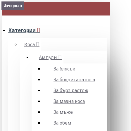
Изчерпан
Изчерпан
Изчерпан
Изчерпан
Изчерпан
Изчерпан
Наличен
Изчерпан
Изчерпан
Изчерпан
МЕНЮ
Категории
Коса
Ампули
За блясък
За боядисана коса
За бърз растеж
За мазна коса
За мъже
За обем