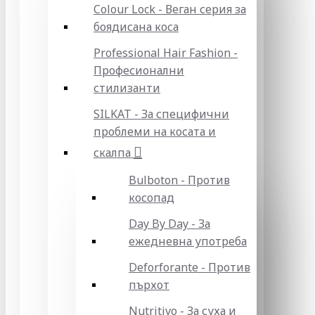
Colour Lock - Веган серия за
боядисана коса
Professional Hair Fashion -
Професионални
стилизанти
SILKAT - За специфични
проблеми на косата и
скалпа
Bulboton - Против
косопад
Day By Day - За
ежедневна употреба
Deforforante - Против
пърхот
Nutritivo - За суха и