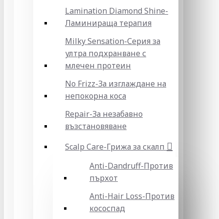
Lamination Diamond Shine-
Ламинираща терапия
Milky Sensation-Серия за
ултра подхранване с
млечен протеин
No Frizz-За изглаждане на
непокорна коса
Repair-За незабавно
възстановяване
Scalp Care-Грижа за скалп
Anti-Dandruff-Против
пърхот
Anti-Hair Loss-Против
кососпад