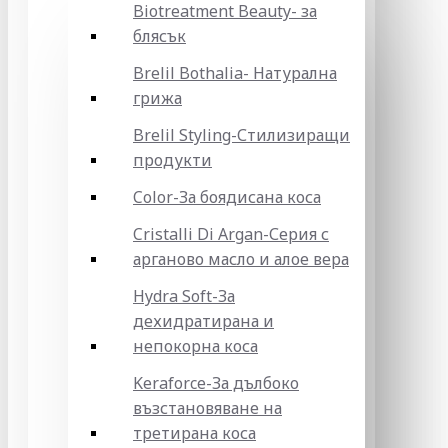
Biotreatment Beauty- за
блясък
Brelil Bothalia- Натурална
грижа
Brelil Styling-Стилизиращи
продукти
Color-За боядисана коса
Cristalli Di Argan-Серия с
арганово масло и алое вера
Hydra Soft-За
дехидратирана и
непокорна коса
Keraforce-За дълбоко
възстановяване на
третирана коса