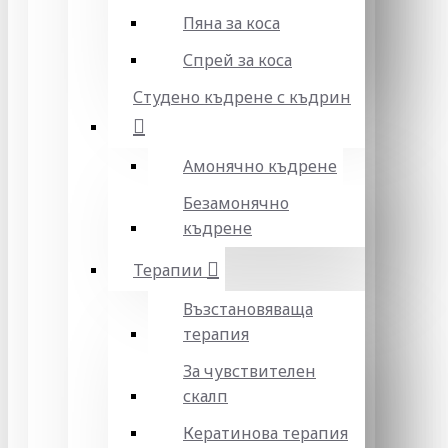
Пяна за коса
Спрей за коса
Студено къдрене с къдрин
Амонячно къдрене
Безамонячно
къдрене
Терапии
Възстановяваща
терапия
За чувствителен
скалп
Кератинова терапия