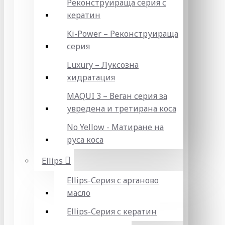
Реконструираща серия с
кератин
Ki-Power – Реконструираща
серия
Luxury – Луксозна
хидратация
MAQUI 3 – Веган серия за
увредена и третирана коса
No Yellow - Матиране на
руса коса
Ellips
Ellips-Серия с арганово
масло
Ellips-Серия с кератин