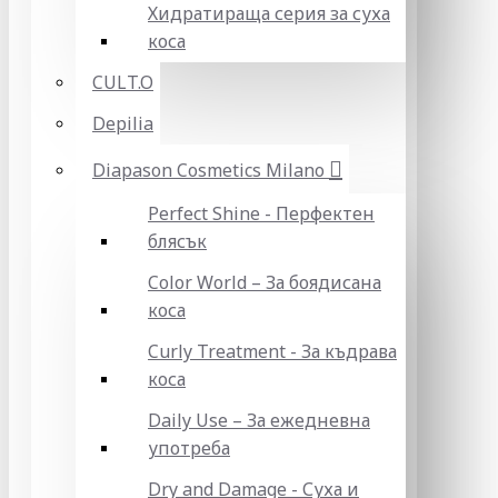
Хидратираща серия за суха
коса
CULT.O
Depilia
Diapason Cosmetics Milano
Perfect Shine - Перфектен
блясък
Color World – За боядисана
коса
Curly Treatment - За къдрава
коса
Daily Use – За ежедневна
употреба
Dry and Damage - Суха и