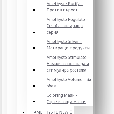
Amethyste Purify –
Против пърхот
Amethyste Regulate –
Себобалансираща
серия
Amethyste Silver –
Матиращи продукти
Amethyste Stimulate –
Намалява косопада и
стимулира растежа
Amethyste Volume – За
обем
Coloring Mask –
Оцветяващи маски
AMETHYSTE NEW