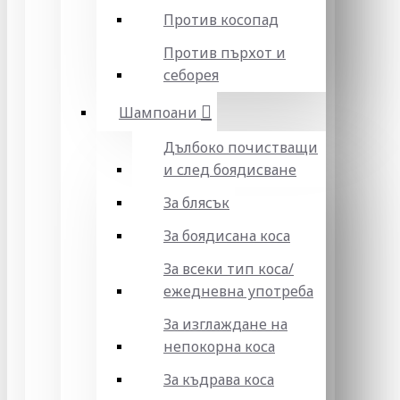
Против косопад
Против пърхот и
себорея
Шампоани
Дълбоко почистващи
и след боядисване
За блясък
За боядисана коса
За всеки тип коса/
ежедневна употреба
За изглаждане на
непокорна коса
За къдрава коса