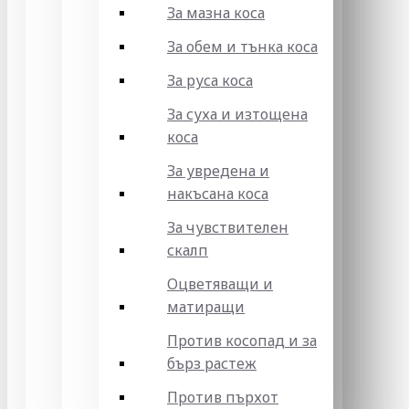
За мазна коса
За обем и тънка коса
За руса коса
За суха и изтощена
коса
За увредена и
накъсана коса
За чувствителен
скалп
Оцветяващи и
матиращи
Против косопад и за
бърз растеж
Против пърхот