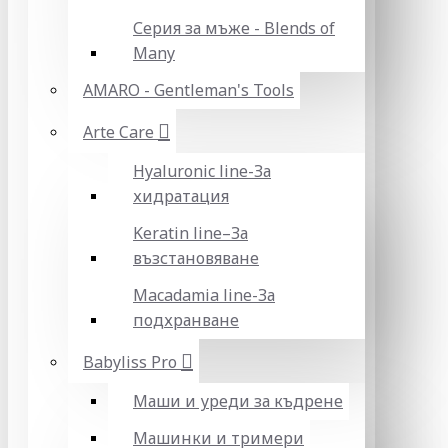
Серия за мъже - Blends of
Many
AMARO - Gentleman's Tools
Arte Care
Hyaluronic line-За
хидратация
Keratin line–За
възстановяване
Macadamia line-За
подхранване
Babyliss Pro
Маши и уреди за къдрене
Машинки и тримери