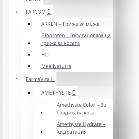
FARCOM
ARREN – Грижа за мъже
Bioproten – Възстановяваща
грижа за косата
HD
Mea Natutra
FarmaVita
AMETHYSTE
Amethyste Color – За
боядисана коса
Amethyste Hydrate –
Хидратация