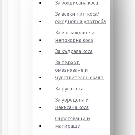
За боядисана коса
За всеки тип коса/
ежедневна употреба
За изглаждане и
непокорна коса
За къдрава коса
За пърхот,
омазняване и
чувствителен скалп
За руса коса
За увредена и
накъсана коса
Оцветяващи и
матиращи