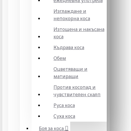
ежедневна употреба
Изглаждане и
непокорна коса
Изтощена и накъсана
коса
Къдрава коса
Обем
Оцветяващи и
матиращи
Против косопад и
чувствителен скалп
Руса коса
Суха коса
Боя за коса