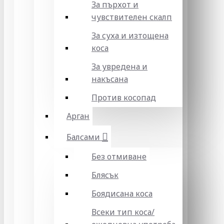
За пърхот и
чувствителен скалп
За суха и изтощена
коса
За увредена и
накъсана
Против косопад
Арган
Балсами
Без отмиване
Блясък
Боядисана коса
Всеки тип коса/