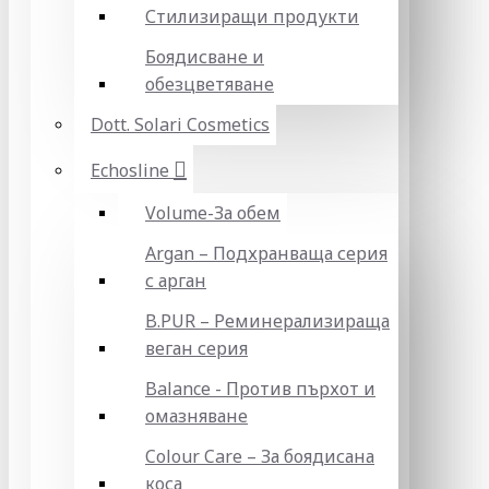
Стилизиращи продукти
Боядисване и
обезцветяване
Dott. Solari Cosmetics
Echosline
Volume-За обем
Argan – Подхранваща серия
с арган
B.PUR – Реминерализираща
веган серия
Balance - Против пърхот и
омазняване
Colour Care – За боядисана
коса