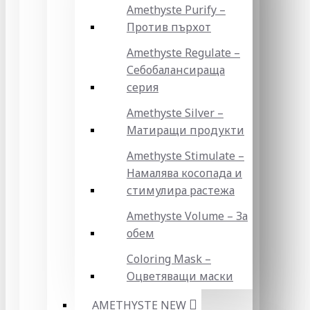
Amethyste Purify –
Против пърхот
Amethyste Regulate –
Себобалансираща
серия
Amethyste Silver –
Матиращи продукти
Amethyste Stimulate –
Намалява косопада и
стимулира растежа
Amethyste Volume – За
обем
Coloring Mask –
Оцветяващи маски
AMETHYSTE NEW