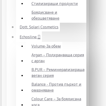
Стилизиращи продукти
Боядисване и
обезцветяване
Dott. Solari Cosmetics
Echosline
Volume-За обем
Argan – Подхранваща серия
с арган
B.PUR – Реминерализираща
веган серия
Balance - Против пърхот и
омазняване
Colour Care – За боядисана
коса