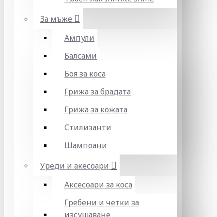
За мъже
Ампули
Балсами
Боя за коса
Грижа за брадата
Грижа за кожата
Стилизанти
Шампоани
Уреди и акесоари
Аксесоари за коса
Гребени и четки за
изсушаване