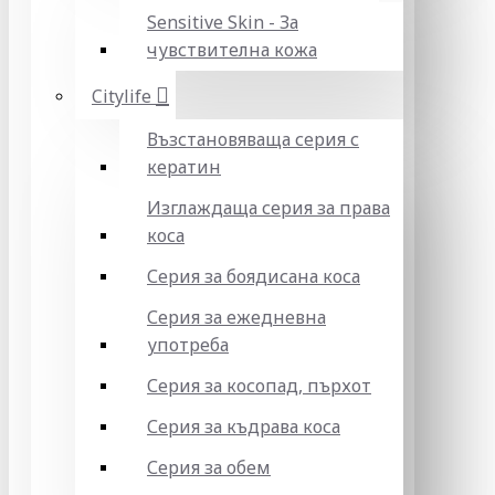
Sensitive Skin - За
чувствителна кожа
Citylife
Възстановяваща серия с
кератин
Изглаждаща серия за права
коса
Серия за боядисана коса
Серия за ежедневна
употреба
Серия за косопад, пърхот
Серия за къдрава коса
Серия за обем