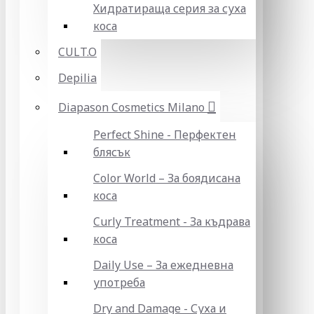
Хидратираща серия за суха
коса
CULT.O
Depilia
Diapason Cosmetics Milano
Perfect Shine - Перфектен
блясък
Color World – За боядисана
коса
Curly Treatment - За къдрава
коса
Daily Use – За ежедневна
употреба
Dry and Damage - Суха и