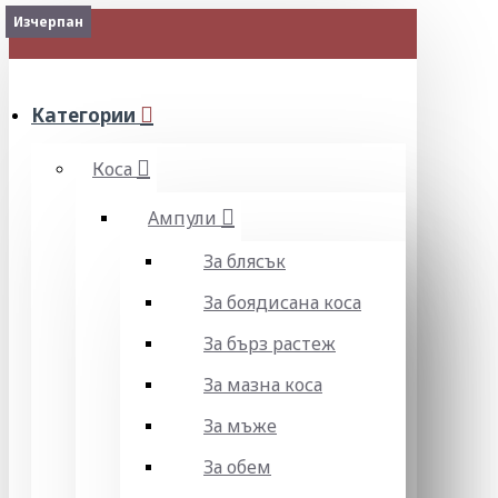
Изчерпан
Изчерпан
Изчерпан
Изчерпан
Изчерпан
Наличен
Изчерпан
Изчерпан
Изчерпан
МЕНЮ
Категории
Коса
Ампули
За блясък
За боядисана коса
За бърз растеж
За мазна коса
За мъже
За обем