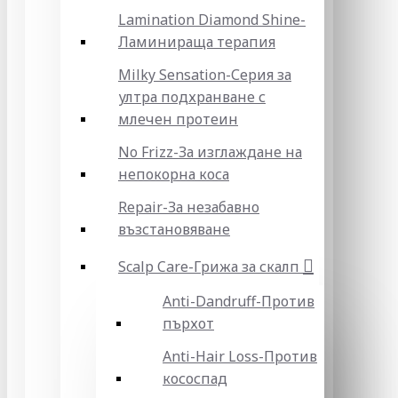
Lamination Diamond Shine-
Ламинираща терапия
Milky Sensation-Серия за
ултра подхранване с
млечен протеин
No Frizz-За изглаждане на
непокорна коса
Repair-За незабавно
възстановяване
Scalp Care-Грижа за скалп
Anti-Dandruff-Против
пърхот
Anti-Hair Loss-Против
кососпад