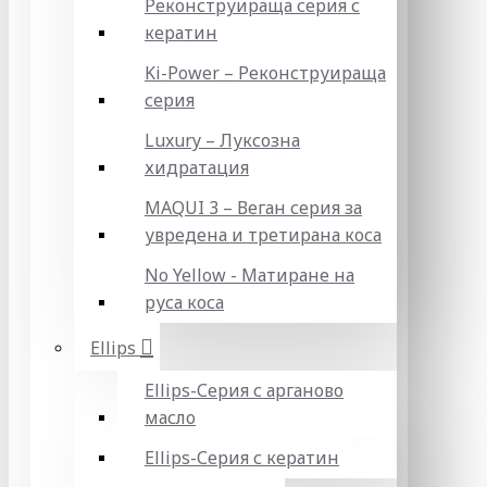
Реконструираща серия с
кератин
Ki-Power – Реконструираща
серия
Luxury – Луксозна
хидратация
MAQUI 3 – Веган серия за
увредена и третирана коса
No Yellow - Матиране на
руса коса
Ellips
Ellips-Серия с арганово
масло
Ellips-Серия с кератин