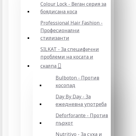
Colour Lock - Веган серия за
боядисана коса
Professional Hair Fashion -
Професионални
стилизанти
SILKAT - За специфични
проблеми на косата и
скалпа
Bulboton - Против
косопад
Day By Day - За
ежедневна употреба
Deforforante - Против
пърхот
Nutritivo - За суха и