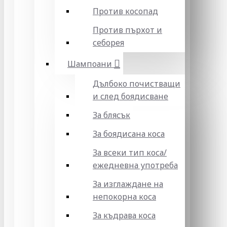
Против косопад
Против пърхот и
себорея
Шампоани
Дълбоко почистващи
и след боядисване
За блясък
За боядисана коса
За всеки тип коса/
ежедневна употреба
За изглаждане на
непокорна коса
За къдрава коса