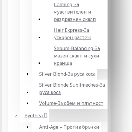
Calming-За
чувствителен и
раздразнен скалп
Hair Express-За
ускорен растеж
Sebum-Balancing-За
мазен скалп и сухи
краища
Silver Blond-За руса коса
Silver Blonde Sublіmeches-За
руса коса
Volume-За обем и плътност
Byothea
Anti-Age – Против бръчки