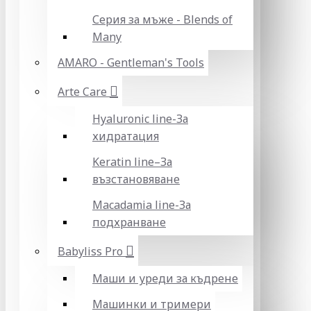
Серия за мъже - Blends of
Many
AMARO - Gentleman's Tools
Arte Care
Hyaluronic line-За
хидратация
Keratin line–За
възстановяване
Macadamia line-За
подхранване
Babyliss Pro
Маши и уреди за къдрене
Машинки и тримери