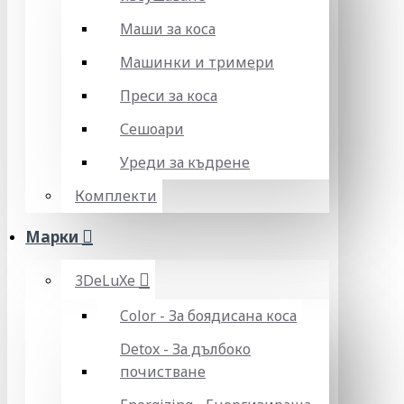
Маши за коса
Машинки и тримери
Преси за коса
Сешоари
Уреди за къдрене
Комплекти
Марки
3DeLuXe
Color - За боядисана коса
Detox - За дълбоко
почистване