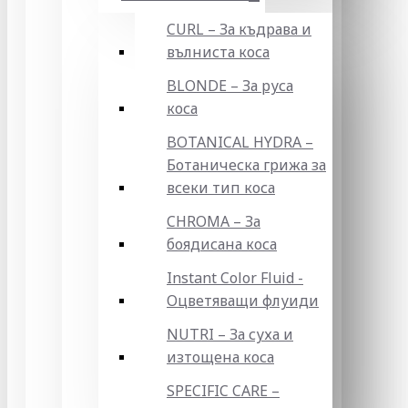
CURL – За къдрава и
вълниста коса
BLONDE – За руса
коса
BOTANICAL HYDRA –
Ботаническа грижа за
всеки тип коса
CHROMA – За
боядисана коса
Instant Color Fluid -
Оцветяващи флуиди
NUTRI – За суха и
изтощена коса
SPECIFIC CARE –