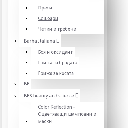
Преси
Сешоари
Четки и гребени
Barba Italiana
Боя и оксидант
Грижа за брадата
Грижа за косата
BE
BES beauty and science
Color Reflection –
Оцветяващи шампоани и
маски