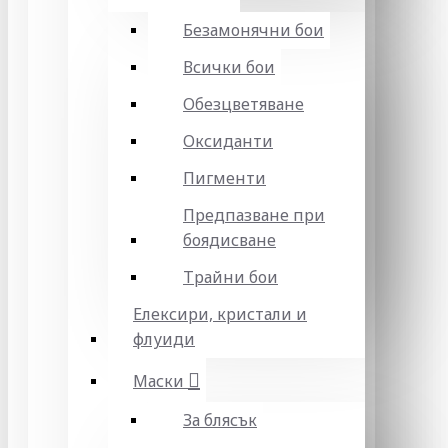
Безамонячни бои
Всички бои
Обезцветяване
Оксиданти
Пигменти
Предпазване при
боядисване
Трайни бои
Елексири, кристали и
флуиди
Маски
За блясък