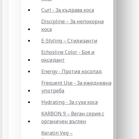
Curl - За къдрава коса
Discipline – За непокорна
коса
E-Styling – Стилизанти
Echosline Color - Боя и
оксидант
Energy - Против косопад
Frequent Use - За ежедневна
употреба
Hydrating - За суха коса
KARBON 9 – Веган серия с
органичен въглен
Keratin Veg –