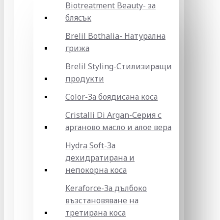
Biotreatment Beauty- за
блясък
Brelil Bothalia- Натурална
грижа
Brelil Styling-Стилизиращи
продукти
Color-За боядисана коса
Cristalli Di Argan-Серия с
арганово масло и алое вера
Hydra Soft-За
дехидратирана и
непокорна коса
Keraforce-За дълбоко
възстановяване на
третирана коса