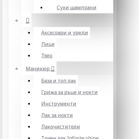
Сухи шампоани
Аксесоари и уреди
Лице
Тяло
Маникюр
База и топ лак
Грижа за ръце и нокти
Инструменти
Лак за нокти
Лакочистители
Траен лак Infinite shine