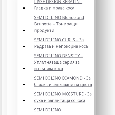
LISSE DESIGN KERATIN -
Гладка и права коса
SEMI DI LINO Blonde and
Brunette – Тониращи
продукти
SEMI DI LINO CURLS – За
къдрава и непокорна коса
SEMI DI LINO DENSITY –
Уплътняваща серия за
изтъняла коса
SEMI DI LINO DIAMOND - За
блясък и запазване на цвета
SEMI DI LINO MOISTURE - За
суха и заплитаща се коса
SEMI DI LINO