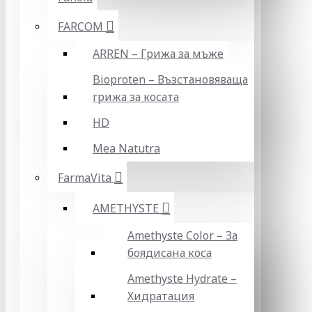
FARCOM
ARREN – Грижа за мъже
Bioproten – Възстановяваща
грижа за косата
HD
Mea Natutra
FarmaVita
AMETHYSTE
Amethyste Color – За
боядисана коса
Amethyste Hydrate –
Хидратация