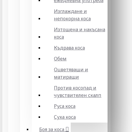
ежедневна употреба
Изглаждане и
непокорна коса
Изтощена и накъсана
коса
Къдрава коса
Обем
Оцветяващи и
матиращи
Против косопад и
чувствителен скалп
Руса коса
Суха коса
Боя за коса