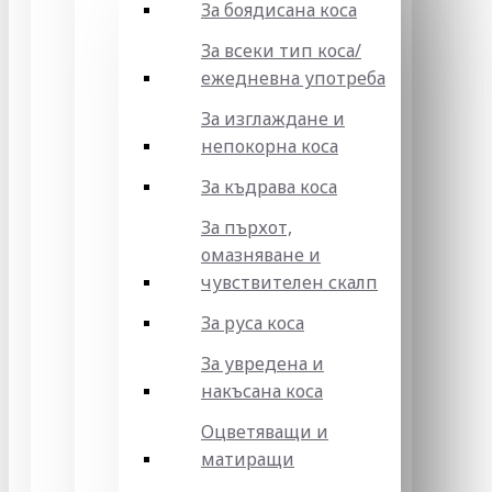
За боядисана коса
За всеки тип коса/
ежедневна употреба
За изглаждане и
непокорна коса
За къдрава коса
За пърхот,
омазняване и
чувствителен скалп
За руса коса
За увредена и
накъсана коса
Оцветяващи и
матиращи