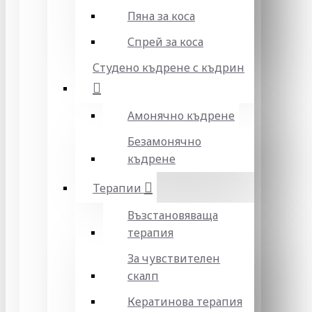
Пяна за коса
Спрей за коса
Студено къдрене с къдрин
Амонячно къдрене
Безамонячно
къдрене
Терапии
Възстановяваща
терапия
За чувствителен
скалп
Кератинова терапия