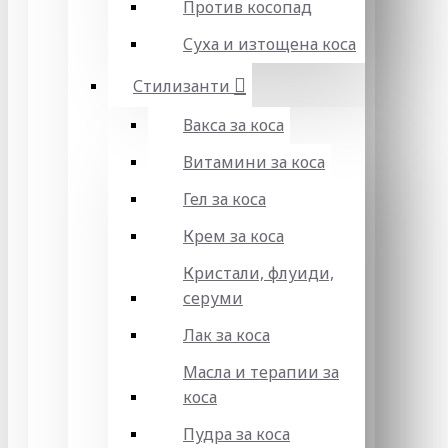
Против косопад
Суха и изтощена коса
Стилизанти
Вакса за коса
Витамини за коса
Гел за коса
Крем за коса
Кристали, флуиди,
серуми
Лак за коса
Масла и терапии за
коса
Пудра за коса