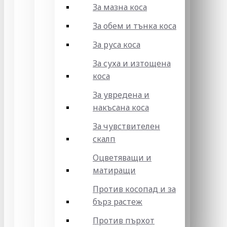
За мазна коса
За обем и тънка коса
За руса коса
За суха и изтощена
коса
За увредена и
накъсана коса
За чувствителен
скалп
Оцветяващи и
матиращи
Против косопад и за
бърз растеж
Против пърхот