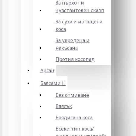
За пърхот и
чувствителен скалп
За суха и изтощена
коса
За увредена и
накъсана
Против косопад
Арган
Балсами
Без отмиване
Блясък
Боядисана коса
Всеки тип коса/