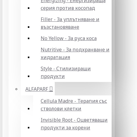
Energizing - Енергизираща
серия против косопад
Filler - За уплътняване и
възстановяване
No Yellow - За руса коса
Nutritive - За подхранване и
хидратация
Style - Стилизиращи
продукти
ALFAPARF
Cellula Madre - Терапия със
стволови клетки
Invisible Root - Оцветяващи
продукти за корени