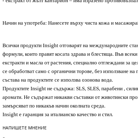
- екстракт от жълт кантарион – има изразено противовъзпа
Начин на употреба: Нанесете върху чиста кожа и масажира
Всички продукти Insight отговарят на международните стан
формули, които правят косата здрава и блестяща. Във всек
екстракти и масла от растения, специално отглеждани за цел
се обработват само с органични торове, без използване на
състава на продуктите се използва озонова вода.
Продуктите Insight не съдържа: SLS, SLES, парабени , сили
аромати. Не съдържат никакви съставки от животински про
замърсяват по никакъв начин околната среда.
Insight е гаранция за италианско качество и стил.
НАПИШЕТЕ МНЕНИЕ