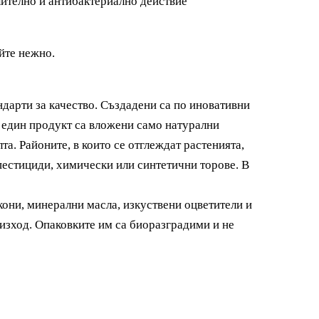
лително и антибактериално действие
йте нежно.
дарти за качество. Създадени са по иновативни
и един продукт са вложени само натурални
та. Районите, в които се отглеждат растенията,
 пестициди, химически или синтетични торове. В
кони, минерални масла, изкуствени оцветители и
изход. Опаковките им са биоразградими и не