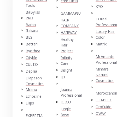
Free Limix
Tools
KYO
BaByliss
GAMMAPIU
PRO
L'Oreal
HAIR
Barba
Professionn
COMPANY
Italiana
Luxury Hair
HAIRWAY
BES
Color
Healthy
Bettari
Matrix
Hair
Byothea
Project
Mi Amante
Citylife
Infinity
Professional
Care
CULT.O
Mimare
Insight
Depilia
Natural
JJ's
Diapason
Cosmetics
Cosmetics
Milano
Joanna
Moroccanoil
Professional
Echosline
OLAPLEX
JOICO
Ellірѕ
Orofluido
Jungle
OWAY
fever
EXPERTIA