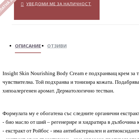
ЛАТНА ДОСТАВКА
УВЕДОМИ МЕ ЗА НАЛИЧНОСТ
ОПИСАНИЕ
ОТЗИВИ
Insight Skin Nourishing Body Cream е подхранващ крем за т
чувствителна. Той подхранва и тонизира кожата. Подабрява
хипоалергенен аромат. Дерматологично тестван.
Формулата му е обогатена със следните органични екстрак
- био масло от ший – регенерире и хидратира в дълбочина 
- екстракт от Ройбос - има антибактериален и антиоксидант