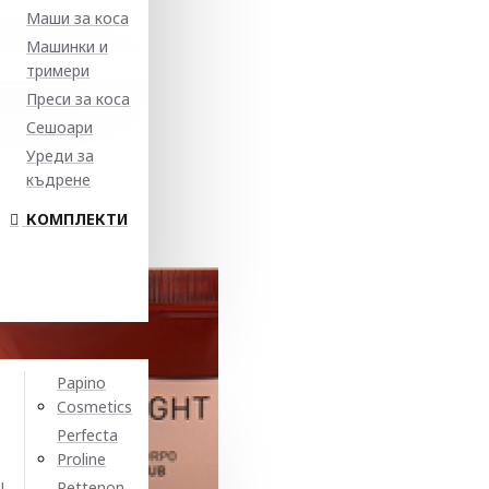
Маши за коса
Машинки и
тримери
Преси за коса
Сешоари
Уреди за
къдрене
КОМПЛЕКТИ
Papino
Cosmetics
Perfecta
Proline
N
Pettenon