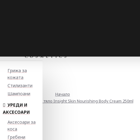
Грижа за
кожата
Стилизанти
Шампоани
Начало
идратиращ лосион за тяло Insight Skin Nourishing Body Cream 250ml
УРЕДИ И
АКСЕСОАРИ
Аксесоари за
коса
Гребени