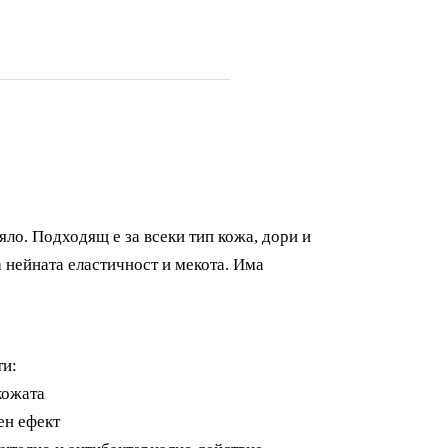
яло. Подходящ е за всеки тип кожа, дори и
 нейната еластичност и мекота. Има
ти:
кожата
ен ефект