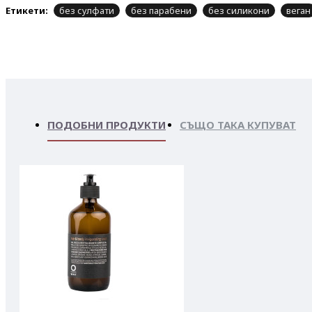
Етикети:
без сулфати
без парабени
без силикони
веган
ПОДОБНИ ПРОДУКТИ
СЪЩО ТАКА КУПУВАТ