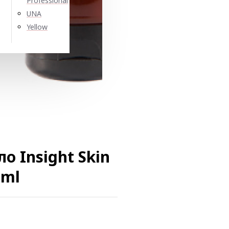
Professional
UNA
Yellow
о Insight Skin
0ml