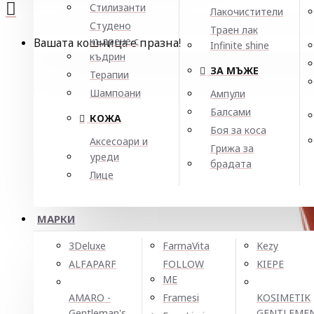
Стилизанти
Лакочистители
Студено
Траен лак
къдрене с
Вашата кошница е празна!
Infinite shine
къдрин
ЗА МЪЖЕ
Терапии
Шампоани
Ампули
Балсами
КОЖА
Боя за коса
Аксесоари и
Грижа за
уреди
брадата
Лице
МАРКИ
3Deluxe
FarmaVita
Kezy
ALFAPARF
FOLLOW
KIEPE
ME
AMARO -
Framesi
KOSIMETIK
Gentleman's
GENTLEME