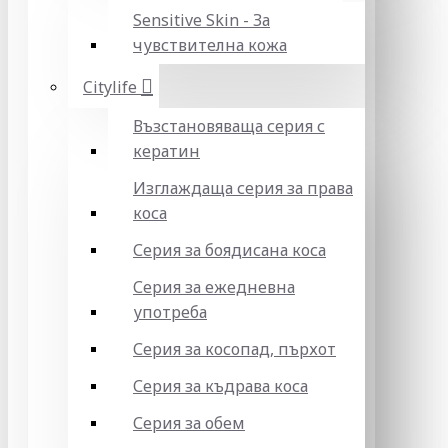
Sensitive Skin - За
чувствителна кожа
Citylife
Възстановяваща серия с
кератин
Изглаждаща серия за права
коса
Серия за боядисана коса
Серия за ежедневна
употреба
Серия за косопад, пърхот
Серия за къдрава коса
Серия за обем