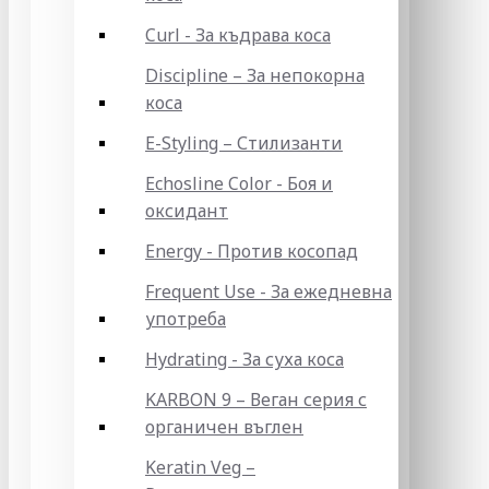
Curl - За къдрава коса
Discipline – За непокорна
коса
E-Styling – Стилизанти
Echosline Color - Боя и
оксидант
Energy - Против косопад
Frequent Use - За ежедневна
употреба
Hydrating - За суха коса
KARBON 9 – Веган серия с
органичен въглен
Keratin Veg –