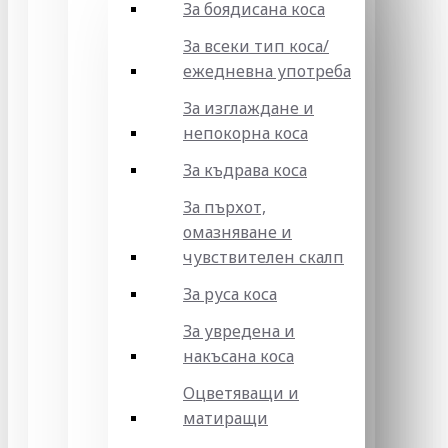
За боядисана коса
За всеки тип коса/
ежедневна употреба
За изглаждане и
непокорна коса
За къдрава коса
За пърхот,
омазняване и
чувствителен скалп
За руса коса
За увредена и
накъсана коса
Оцветяващи и
матиращи