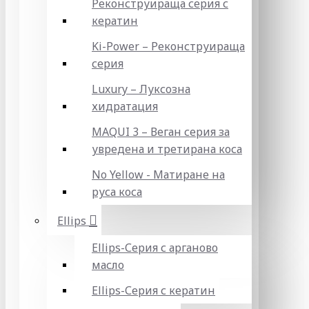
Реконструираща серия с
кератин
Ki-Power – Реконструираща
серия
Luxury – Луксозна
хидратация
MAQUI 3 – Веган серия за
увредена и третирана коса
No Yellow - Матиране на
руса коса
Ellips
Ellips-Серия с арганово
масло
Ellips-Серия с кератин