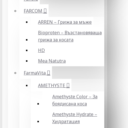
FARCOM
ARREN – Грижа за мъже
Bioproten – Възстановяваща
грижа за косата
HD
Mea Natutra
FarmaVita
AMETHYSTE
Amethyste Color – За
боядисана коса
Amethyste Hydrate –
Хидратация