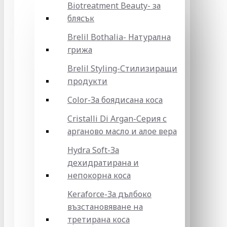
Biotreatment Beauty- за
блясък
Brelil Bothalia- Натурална
грижа
Brelil Styling-Стилизиращи
продукти
Color-За боядисана коса
Cristalli Di Argan-Серия с
арганово масло и алое вера
Hydra Soft-За
дехидратирана и
непокорна коса
Keraforce-За дълбоко
възстановяване на
третирана коса