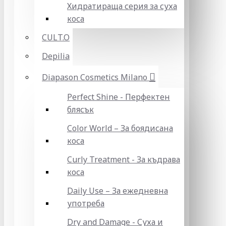
Хидратираща серия за суха
коса
CULT.O
Depilia
Diapason Cosmetics Milano
Perfect Shine - Перфектен
блясък
Color World – За боядисана
коса
Curly Treatment - За къдрава
коса
Daily Use – За ежедневна
употреба
Dry and Damage - Суха и