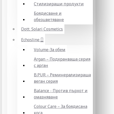
Стилизиращи продукти
Боядисване и
обезцветяване
Dott. Solari Cosmetics
Echosline
Volume-За обем
Argan – Подхранваща серия
с арган
B.PUR – Реминерализираща
веган серия
Balance - Против пърхот и
омазняване
Colour Care – За боядисана
коса