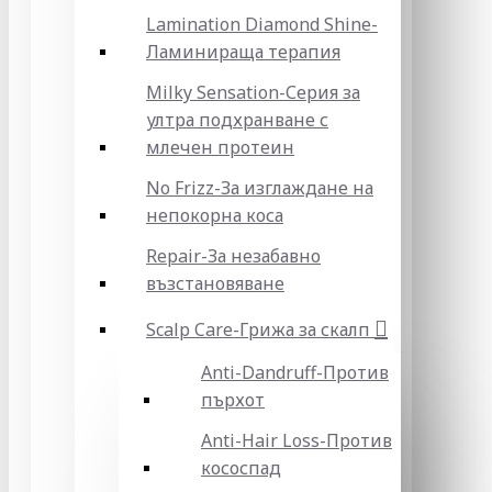
Lamination Diamond Shine-
Ламинираща терапия
Milky Sensation-Серия за
ултра подхранване с
млечен протеин
No Frizz-За изглаждане на
непокорна коса
Repair-За незабавно
възстановяване
Scalp Care-Грижа за скалп
Anti-Dandruff-Против
пърхот
Anti-Hair Loss-Против
кососпад