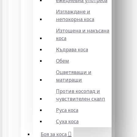
ежедневна употреба
Изглаждане и
непокорна коса
Изтощена и накъсана
коса
Къдрава коса
Обем
Оцветяващи и
матиращи
Против косопад и
чувствителен скалп
Руса коса
Суха коса
Боя за коса