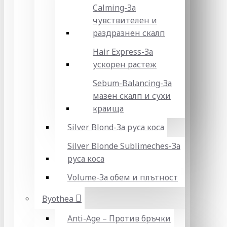
Calming-За
чувствителен и
раздразнен скалп
Hair Express-За
ускорен растеж
Sebum-Balancing-За
мазен скалп и сухи
краища
Silver Blond-За руса коса
Silver Blonde Sublіmeches-За
руса коса
Volume-За обем и плътност
Byothea
Anti-Age – Против бръчки