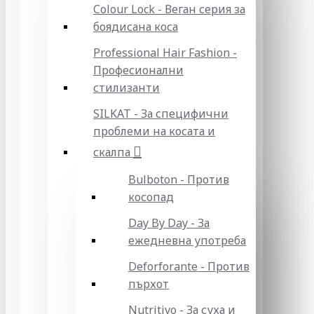
Colour Lock - Веган серия за
боядисана коса
Professional Hair Fashion -
Професионални
стилизанти
SILKAT - За специфични
проблеми на косата и
скалпа
Bulboton - Против
косопад
Day By Day - За
ежедневна употреба
Deforforante - Против
пърхот
Nutritivo - За суха и