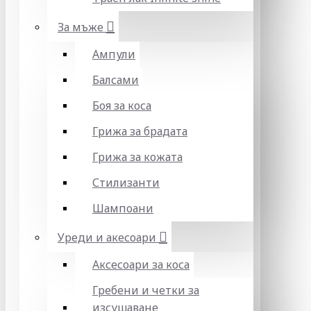
За мъже
Ампули
Балсами
Боя за коса
Грижа за брадата
Грижа за кожата
Стилизанти
Шампоани
Уреди и акесоари
Аксесоари за коса
Гребени и четки за
изсушаване