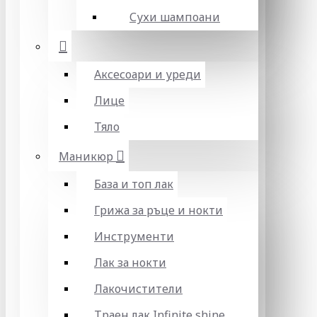
Сухи шампоани
Аксесоари и уреди
Лице
Тяло
Маникюр
База и топ лак
Грижа за ръце и нокти
Инструменти
Лак за нокти
Лакочистители
Траен лак Infinite shine