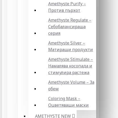
Amethyste Purify –
Против пърхот
Amethyste Regulate –
Себобалансираща
серия
Amethyste Silver –
Матиращи продукти
Amethyste Stimulate –
Намалява косопада и
стимулира растежа
Amethyste Volume – За
обем
Coloring Mask –
Оцветяващи маски
AMETHYSTE NEW