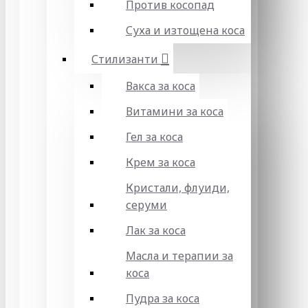
Против косопад
Суха и изтощена коса
Стилизанти
Вакса за коса
Витамини за коса
Гел за коса
Крем за коса
Кристали, флуиди,
серуми
Лак за коса
Масла и терапии за
коса
Пудра за коса