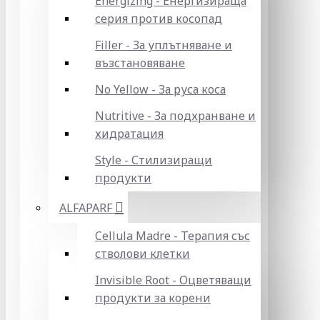
Energizing - Енергизираща
серия против косопад
Filler - За уплътняване и
възстановяване
No Yellow - За руса коса
Nutritive - За подхранване и
хидратация
Style - Стилизиращи
продукти
ALFAPARF
Cellula Madre - Терапия със
стволови клетки
Invisible Root - Оцветяващи
продукти за корени