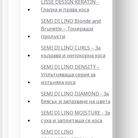
LISSE DESIGN KERATIN -
Гладка и права коса
SEMI DI LINO Blonde and
Brunette – Тониращи
продукти
SEMI DI LINO CURLS – За
къдрава и непокорна коса
SEMI DI LINO DENSITY –
Уплътняваща серия за
изтъняла коса
SEMI DI LINO DIAMOND - За
блясък и запазване на цвета
SEMI DI LINO MOISTURE - За
суха и заплитаща се коса
SEMI DI LINO