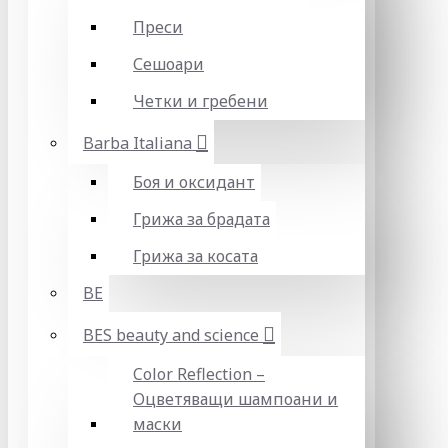
Преси
Сешоари
Четки и гребени
Barba Italiana
Боя и оксидант
Грижа за брадата
Грижа за косата
BE
BES beauty and science
Color Reflection –
Оцветяващи шампоани и
маски