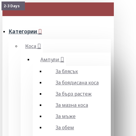
2-3 Days
2-3 Days
Изчерпан
Изчерпан
Наличен
2-3 Days
МЕНЮ
Категории
Коса
Ампули
За блясък
За боядисана коса
За бърз растеж
За мазна коса
За мъже
За обем