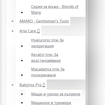
Серия за мъже - Blends of
Many
AMARO - Gentleman's Tools
Arte Care
Hyaluronic line-За
хидратация
Keratin line–За
възстановяване
Macadamia line-За
подхранване
Babyliss Pro
Маши и уреди за къдрене
Машинки и тримери