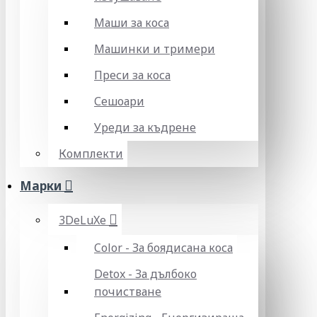
Маши за коса
Машинки и тримери
Преси за коса
Сешоари
Уреди за къдрене
Комплекти
Марки
3DeLuXe
Color - За боядисана коса
Detox - За дълбоко
почистване