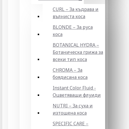
CURL – За къдрава и
вълниста коса
BLONDE – За руса
коса
BOTANICAL HYDRA –
Ботаническа грижа за
всеки тип коса
CHROMA – За
боядисана коса
Instant Color Fluid -
Оцветяващи флуиди
NUTRI – За суха и
изтощена коса
SPECIFIC CARE –