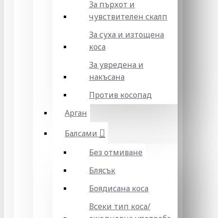
За пърхот и
чувствителен скалп
За суха и изтощена
коса
За увредена и
накъсана
Против косопад
Арган
Балсами
Без отмиване
Блясък
Боядисана коса
Всеки тип коса/