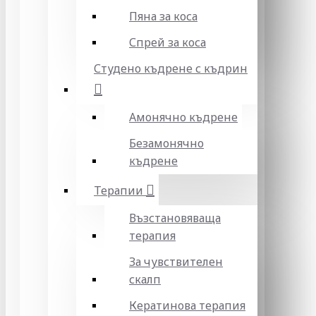
Пяна за коса
Спрей за коса
Студено къдрене с къдрин
Амонячно къдрене
Безамонячно
къдрене
Терапии
Възстановяваща
терапия
За чувствителен
скалп
Кератинова терапия