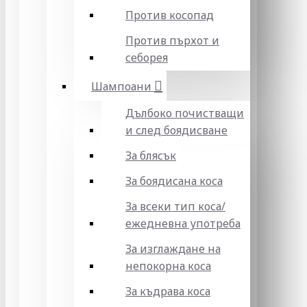
Против косопад
Против пърхот и
себорея
Шампоани
Дълбоко почистващи
и след боядисване
За блясък
За боядисана коса
За всеки тип коса/
ежедневна употреба
За изглаждане на
непокорна коса
За къдрава коса