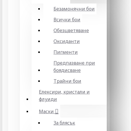
Безамонячни бои
Всички бои
Обезцветяване
Оксиданти
Пигменти
Предпазване при
боядисване
Трайни бои
Елексири, кристали и
флуиди
Маски
За блясък