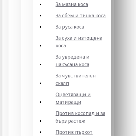
За мазна коса
За обем и тънка коса
За руса коса
За суха и изтощена
коса
За увредена и
накъсана коса
За чувствителен
скалп
Оцветяващи и
матиращи
Против косопад и за
бърз растеж
Против пърхот