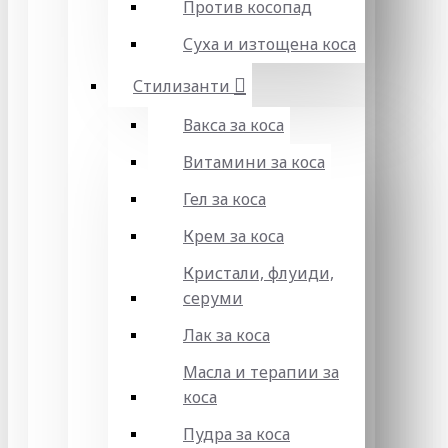
Против косопад
Суха и изтощена коса
Стилизанти
Вакса за коса
Витамини за коса
Гел за коса
Крем за коса
Кристали, флуиди,
серуми
Лак за коса
Масла и терапии за
коса
Пудра за коса