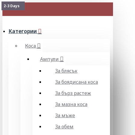
2-3 Days
Изчерпан
Изчерпан
Изчерпан
Наличен
2-3 Days
2-3 Days
МЕНЮ
Категории
Коса
Ампули
За блясък
За боядисана коса
За бърз растеж
За мазна коса
За мъже
За обем