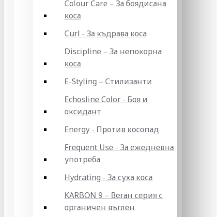
Colour Care – За боядисана
коса
Curl - За къдрава коса
Discipline – За непокорна
коса
E-Styling – Стилизанти
Echosline Color - Боя и
оксидант
Energy - Против косопад
Frequent Use - За ежедневна
употреба
Hydrating - За суха коса
KARBON 9 – Веган серия с
органичен въглен