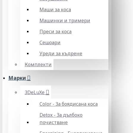
Маши за коса
Машинки и тримери
Преси за коса
Сешоари
Уреди за къдрене
Комплекти
Марки
3DeLuXe
Color - За боядисана коса
Detox - За дълбоко
почистване