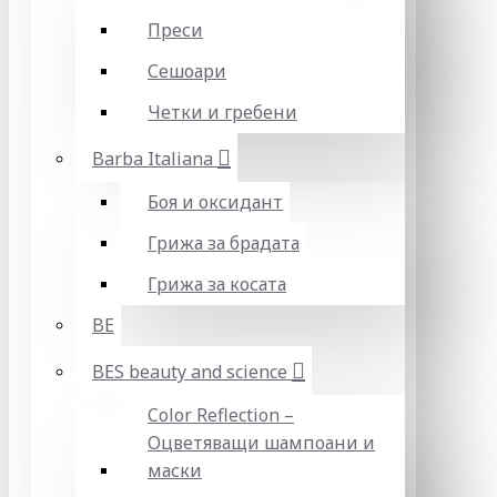
Преси
Сешоари
Четки и гребени
Barba Italiana
Боя и оксидант
Грижа за брадата
Грижа за косата
BE
BES beauty and science
Color Reflection –
Оцветяващи шампоани и
маски