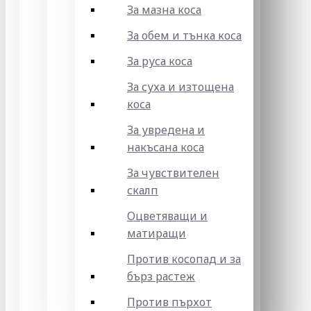
За мазна коса
За обем и тънка коса
За руса коса
За суха и изтощена
коса
За увредена и
накъсана коса
За чувствителен
скалп
Оцветяващи и
матиращи
Против косопад и за
бърз растеж
Против пърхот