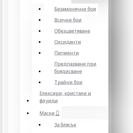
Безамонячни бои
Всички бои
Обезцветяване
Оксиданти
Пигменти
Предпазване при
боядисване
Трайни бои
Елексири, кристали и
флуиди
Маски
За блясък