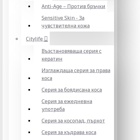
Anti-Age – Против бръчки
Sensitive Skin - За
чувствителна кожа
Citylife
Възстановяваща серия с
кератин
Изглаждаща серия за права
коса
Серия за боядисана коса
Серия за ежедневна
употреба
Серия за косопад, пърхот
Серия за къдрава коса