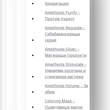
Хидратация
Amethyste Purify –
Против пърхот
Amethyste Regulate –
Себобалансираща
серия
Amethyste Silver –
Матиращи продукти
Amethyste Stimulate –
Намалява косопада и
стимулира растежа
Amethyste Volume – За
обем
Coloring Mask –
Оцветяващи маски