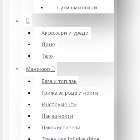
Сухи шампоани
Аксесоари и уреди
Лице
Тяло
Маникюр
База и топ лак
Грижа за ръце и нокти
Инструменти
Лак за нокти
Лакочистители
Траен лак Infinite shine