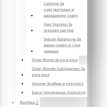
Calming-За
чувствителен и
раздразнен скалп
Hair Express-За
ускорен растеж
Sebum-Balancing-За
мазен скалп и сухи
краища
Silver Blond-За руса коса
Silver Blonde Sublіmeches-За
руса коса
Volume-За обем и плътност
Боя и технически продукти
Byothea