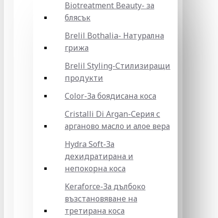
Biotreatment Beauty- за
блясък
Brelil Bothalia- Натурална
грижа
Brelil Styling-Стилизиращи
продукти
Color-За боядисана коса
Cristalli Di Argan-Серия с
арганово масло и алое вера
Hydra Soft-За
дехидратирана и
непокорна коса
Keraforce-За дълбоко
възстановяване на
третирана коса