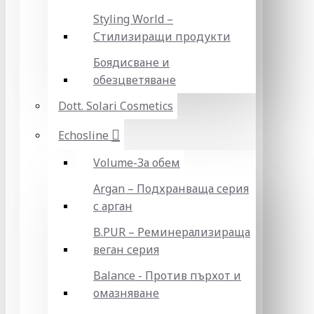
Styling World –
Стилизиращи продукти
Боядисване и
обезцветяване
Dott. Solari Cosmetics
Echosline
Volume-За обем
Argan – Подхранваща серия
с арган
B.PUR – Реминерализираща
веган серия
Balance - Против пърхот и
омазняване