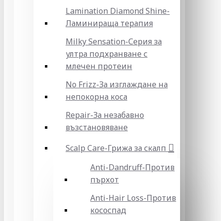
Lamination Diamond Shine-
Ламинираща терапия
Milky Sensation-Серия за
ултра подхранване с
млечен протеин
No Frizz-За изглаждане на
непокорна коса
Repair-За незабавно
възстановяване
Scalp Care-Грижа за скалп
Anti-Dandruff-Против
пърхот
Anti-Hair Loss-Против
кососпад