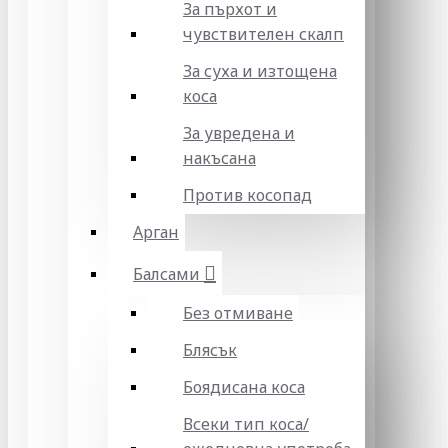
За пърхот и
чувствителен скалп
За суха и изтощена
коса
За увредена и
накъсана
Против косопад
Арган
Балсами
Без отмиване
Блясък
Боядисана коса
Всеки тип коса/