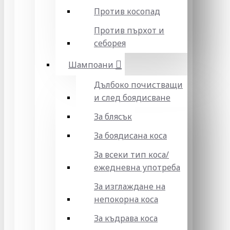
Против косопад
Против пърхот и
себорея
Шампоани
Дълбоко почистващи
и след боядисване
За блясък
За боядисана коса
За всеки тип коса/
ежедневна употреба
За изглаждане на
непокорна коса
За къдрава коса