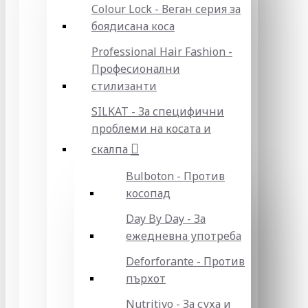
Colour Lock - Веган серия за
боядисана коса
Professional Hair Fashion -
Професионални
стилизанти
SILKAT - За специфични
проблеми на косата и
скалпа
Bulboton - Против
косопад
Day By Day - За
ежедневна употреба
Deforforante - Против
пърхот
Nutritivo - За суха и