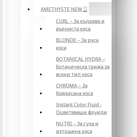
AMETHYSTE NEW
CURL – За къдрава и
вълниста коса
BLONDE – За руса
коса
BOTANICAL HYDRA –
Ботаническа грижа за
всеки тип коса
CHROMA – За
боядисана коса
Instant Color Fluid -
Оцветяващи флуиди
NUTRI – За суха и
изтощена коса