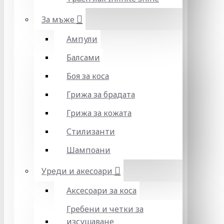
За мъже
Ампули
Балсами
Боя за коса
Грижа за брадата
Грижа за кожата
Стилизанти
Шампоани
Уреди и акесоари
Аксесоари за коса
Гребени и четки за
изсушаване