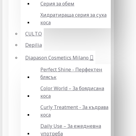
Серия за обем
Хидратираща серия за суха
коса
CULT.O
Depilia
Diapason Cosmetics Milano
Perfect Shine - Перфектен
блясък
Color World – За боядисана
коса
Curly Treatment - За къдрава
коса
Daily Use – За ежедневна
употреба