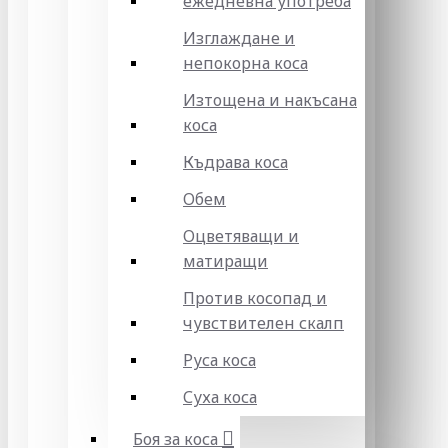
ежедневна употреба
Изглаждане и
непокорна коса
Изтощена и накъсана
коса
Къдрава коса
Обем
Оцветяващи и
матиращи
Против косопад и
чувствителен скалп
Руса коса
Суха коса
Боя за коса