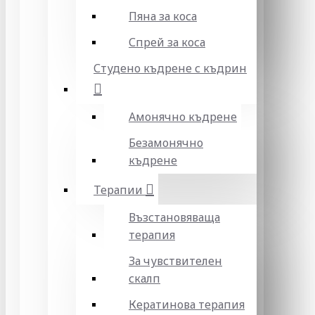
Пяна за коса
Спрей за коса
Студено къдрене с къдрин
Амонячно къдрене
Безамонячно
къдрене
Терапии
Възстановяваща
терапия
За чувствителен
скалп
Кератинова терапия