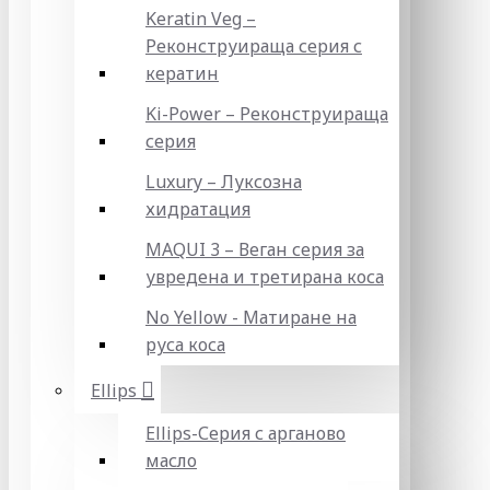
Keratin Veg –
Реконструираща серия с
кератин
Ki-Power – Реконструираща
серия
Luxury – Луксозна
хидратация
MAQUI 3 – Веган серия за
увредена и третирана коса
No Yellow - Матиране на
руса коса
Ellips
Ellips-Серия с арганово
масло