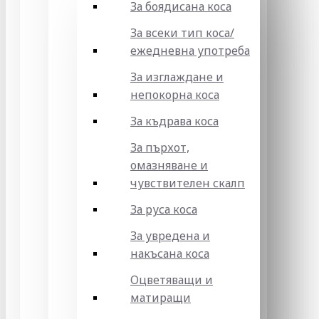
За боядисана коса
За всеки тип коса/
ежедневна употреба
За изглаждане и
непокорна коса
За къдрава коса
За пърхот,
омазняване и
чувствителен скалп
За руса коса
За увредена и
накъсана коса
Оцветяващи и
матиращи