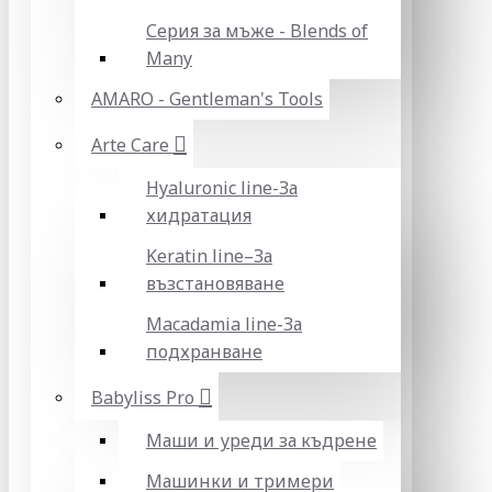
Серия за мъже - Blends of
Many
AMARO - Gentleman's Tools
Arte Care
Hyaluronic line-За
хидратация
Keratin line–За
възстановяване
Macadamia line-За
подхранване
Babyliss Pro
Маши и уреди за къдрене
Машинки и тримери