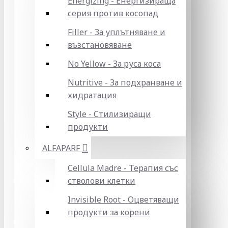
Energizing - Енергизираща
серия против косопад
Filler - За уплътняване и
възстановяване
No Yellow - За руса коса
Nutritive - За подхранване и
хидратация
Style - Стилизиращи
продукти
ALFAPARF
Cellula Madre - Терапия със
стволови клетки
Invisible Root - Оцветяващи
продукти за корени