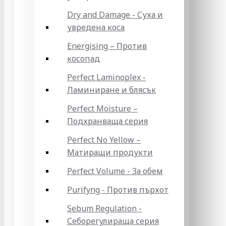
Dry and Damage - Суха и
увредена коса
Energising – Против
косопад
Perfect Laminoplex -
Ламиниране и блясък
Perfect Moisture –
Подхранваща серия
Perfect No Yellow –
Матиращи продукти
Perfect Volume - За обем
Purifyng - Против пърхот
Sebum Regulation -
Себорегулираща серия