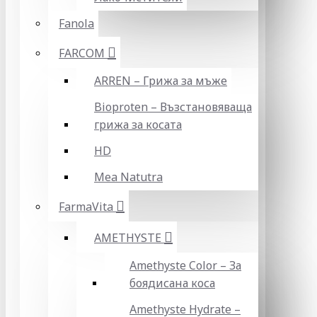
Fanola
FARCOM
ARREN – Грижа за мъже
Bioproten – Възстановяваща
грижа за косата
HD
Mea Natutra
FarmaVita
AMETHYSTE
Amethyste Color – За
боядисана коса
Amethyste Hydrate –