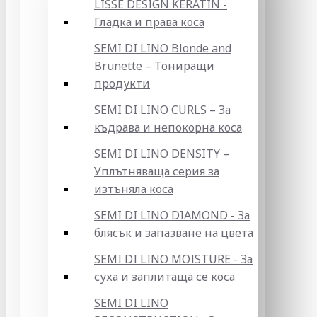
LISSE DESIGN KERATIN -
Гладка и права коса
SEMI DI LINO Blonde and
Brunette – Тониращи
продукти
SEMI DI LINO CURLS – За
къдрава и непокорна коса
SEMI DI LINO DENSITY –
Уплътняваща серия за
изтъняла коса
SEMI DI LINO DIAMOND - За
блясък и запазване на цвета
SEMI DI LINO MOISTURE - За
суха и заплитаща се коса
SEMI DI LINO