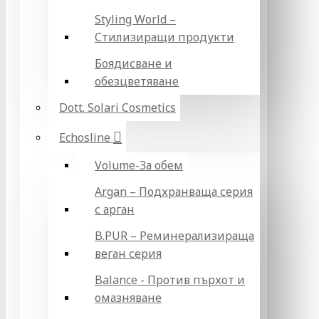
Styling World –
Стилизиращи продукти
Боядисване и
обезцветяване
Dott. Solari Cosmetics
Echosline
Volume-За обем
Argan – Подхранваща серия
с арган
B.PUR – Реминерализираща
веган серия
Balance - Против пърхот и
омазняване