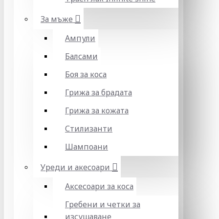
За мъже
Ампули
Балсами
Боя за коса
Грижа за брадата
Грижа за кожата
Стилизанти
Шампоани
Уреди и акесоари
Аксесоари за коса
Гребени и четки за
изсушаване