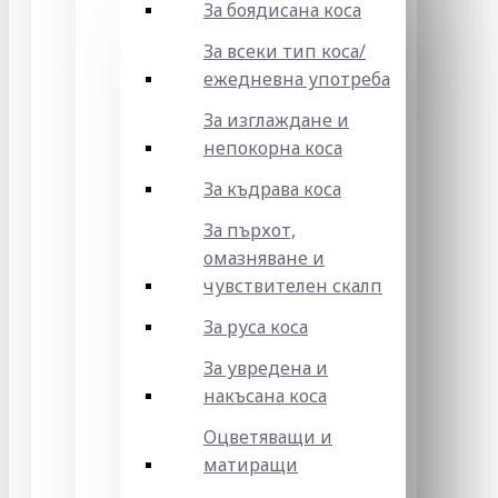
За боядисана коса
За всеки тип коса/
ежедневна употреба
За изглаждане и
непокорна коса
За къдрава коса
За пърхот,
омазняване и
чувствителен скалп
За руса коса
За увредена и
накъсана коса
Оцветяващи и
матиращи