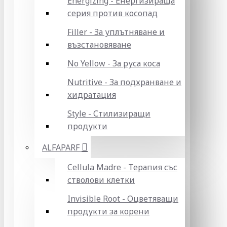
Energizing - Енергизираща
серия против косопад
Filler - За уплътняване и
възстановяване
No Yellow - За руса коса
Nutritive - За подхранване и
хидратация
Style - Стилизиращи
продукти
ALFAPARF
Cellula Madre - Терапия със
стволови клетки
Invisible Root - Оцветяващи
продукти за корени