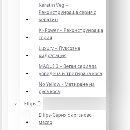
Keratin Veg –
Реконструираща серия с
кератин
Ki-Power – Реконструираща
серия
Luxury – Луксозна
хидратация
MAQUI 3 – Веган серия за
увредена и третирана коса
No Yellow - Матиране на
руса коса
Ellips
Ellips-Серия с арганово
масло