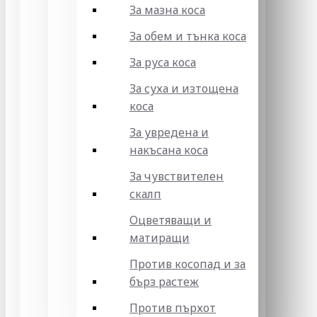
За мазна коса
За обем и тънка коса
За руса коса
За суха и изтощена
коса
За увредена и
накъсана коса
За чувствителен
скалп
Оцветяващи и
матиращи
Против косопад и за
бърз растеж
Против пърхот