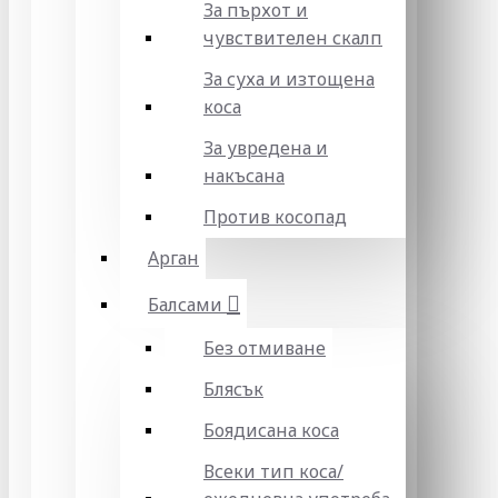
За пърхот и
чувствителен скалп
За суха и изтощена
коса
За увредена и
накъсана
Против косопад
Арган
Балсами
Без отмиване
Блясък
Боядисана коса
Всеки тип коса/