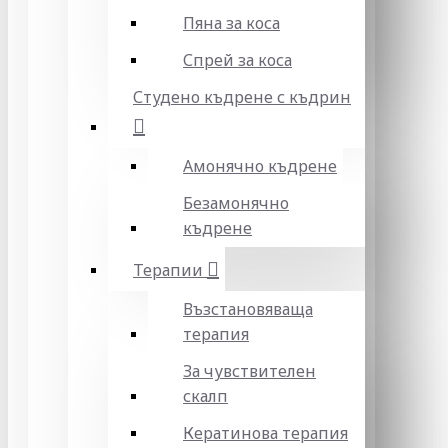
Пяна за коса
Спрей за коса
Студено къдрене с къдрин
Амонячно къдрене
Безамонячно
къдрене
Терапии
Възстановяваща
терапия
За чувствителен
скалп
Кератинова терапия