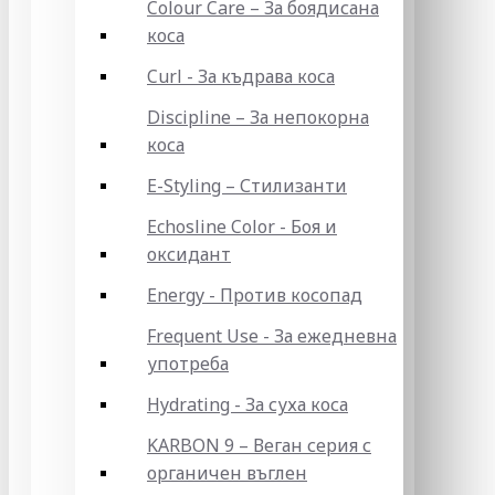
Colour Care – За боядисана
коса
Curl - За къдрава коса
Discipline – За непокорна
коса
E-Styling – Стилизанти
Echosline Color - Боя и
оксидант
Energy - Против косопад
Frequent Use - За ежедневна
употреба
Hydrating - За суха коса
KARBON 9 – Веган серия с
органичен въглен