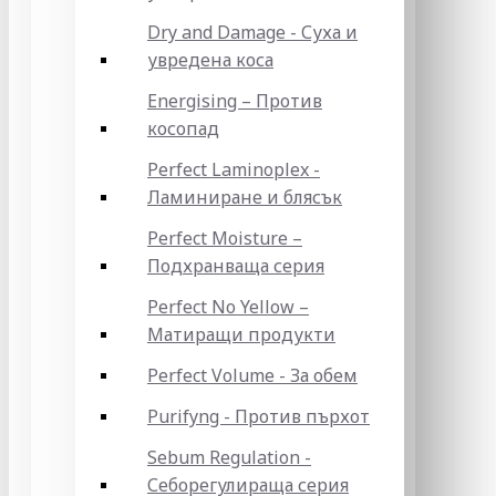
Dry and Damage - Суха и
увредена коса
Energising – Против
косопад
Perfect Laminoplex -
Ламиниране и блясък
Perfect Moisture –
Подхранваща серия
Perfect No Yellow –
Матиращи продукти
Perfect Volume - За обем
Purifyng - Против пърхот
Sebum Regulation -
Себорегулираща серия