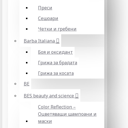
Преси
Сешоари
Четки и гребени
Barba Italiana
Боя и оксидант
Грижа за брадата
Грижа за косата
BE
BES beauty and science
Color Reflection –
Оцветяващи шампоани и
маски