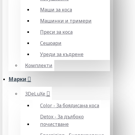
Маши за коса
Машинки и тримери
Преси за коса
Сешоари
Уреди за къдрене
Комплекти
Марки
3DeLuXe
Color - За боядисана коса
Detox - За дълбоко
почистване