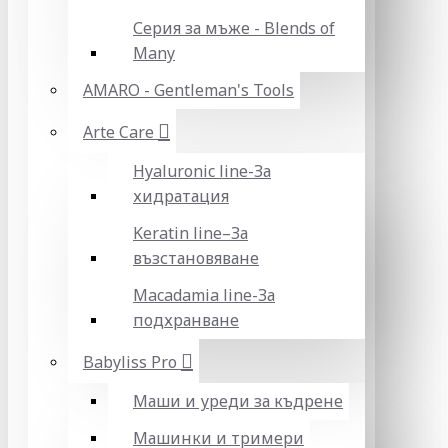
Серия за мъже - Blends of
Many
AMARO - Gentleman's Tools
Arte Care
Hyaluronic line-За
хидратация
Keratin line–За
възстановяване
Macadamia line-За
подхранване
Babyliss Pro
Маши и уреди за къдрене
Машинки и тримери