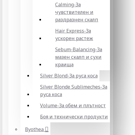
Calming-За
чувствителен и
раздразнен скалп
Hair Express-За
ускорен растеж
Sebum-Balancing-За
мазен скалп и сухи
краища
Silver Blond-За руса коса
Silver Blonde Sublіmeches-За
руса коса
Volume-За обем и плътност
Боя и технически продукти
Byothea