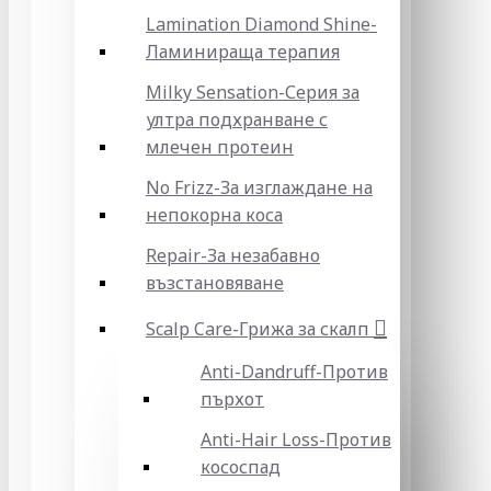
Lamination Diamond Shine-
Ламинираща терапия
Milky Sensation-Серия за
ултра подхранване с
млечен протеин
No Frizz-За изглаждане на
непокорна коса
Repair-За незабавно
възстановяване
Scalp Care-Грижа за скалп
Anti-Dandruff-Против
пърхот
Anti-Hair Loss-Против
кососпад