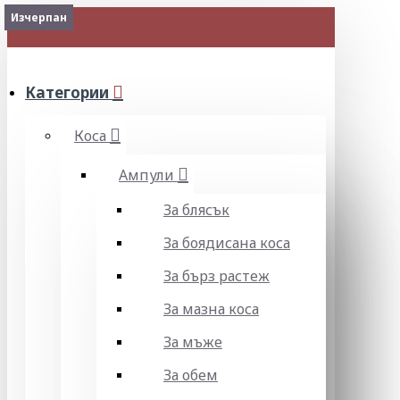
Изчерпан
Изчерпан
Изчерпан
Изчерпан
Изчерпан
Изчерпан
МЕНЮ
Категории
Коса
Ампули
За блясък
За боядисана коса
За бърз растеж
За мазна коса
За мъже
За обем