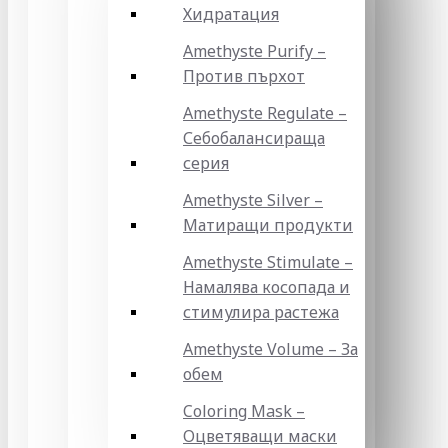
Хидратация
Amethyste Purify –
Против пърхот
Amethyste Regulate –
Себобалансираща
серия
Amethyste Silver –
Матиращи продукти
Amethyste Stimulate –
Намалява косопада и
стимулира растежа
Amethyste Volume – За
обем
Coloring Mask –
Оцветяващи маски