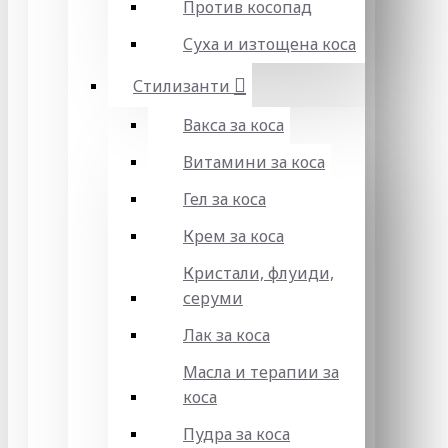
Против косопад
Суха и изтощена коса
Стилизанти
Вакса за коса
Витамини за коса
Гел за коса
Крем за коса
Кристали, флуиди,
серуми
Лак за коса
Масла и терапии за
коса
Пудра за коса