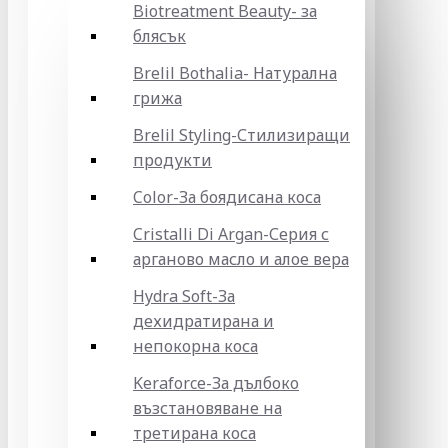
Biotreatment Beauty- за
блясък
Brelil Bothalia- Натурална
грижа
Brelil Styling-Стилизиращи
продукти
Color-За боядисана коса
Cristalli Di Argan-Серия с
арганово масло и алое вера
Hydra Soft-За
дехидратирана и
непокорна коса
Keraforce-За дълбоко
възстановяване на
третирана коса