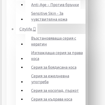
Anti-Age – Против бръчки
Sensitive Skin - За
чувствителна кожа
Citylife
Възстановяваща серия с
кератин
Изглаждаща серия за права
коса
Серия за боядисана коса
Серия за ежедневна
употреба
Серия за косопад, пърхот
Серия за къдрава коса