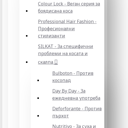
Colour Lock - Веган серия за
боядисана коса
Professional Hair Fashion -
Професионални
стилизанти
SILKAT - За специфични
проблеми на косата и
скалпа
Bulboton - Против
косопад
Day By Day - За
ежедневна употреба
Deforforante - Против
пърхот
Nutritivo - За суха и