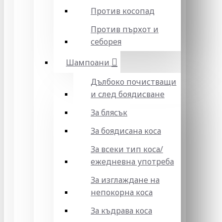
Против косопад
Против пърхот и
себорея
Шампоани
Дълбоко почистващи
и след боядисване
За блясък
За боядисана коса
За всеки тип коса/
ежедневна употреба
За изглаждане на
непокорна коса
За къдрава коса