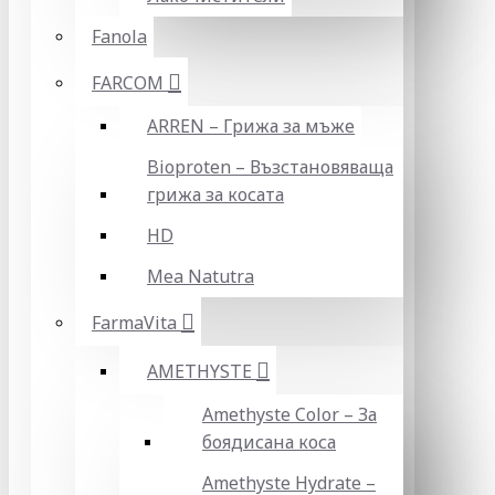
Fanola
FARCOM
ARREN – Грижа за мъже
Bioproten – Възстановяваща
грижа за косата
HD
Mea Natutra
FarmaVita
AMETHYSTE
Amethyste Color – За
боядисана коса
Amethyste Hydrate –