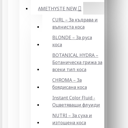
AMETHYSTE NEW
CURL – За къдрава и
вълниста коса
BLONDE – За руса
коса
BOTANICAL HYDRA –
Ботаническа грижа за
всеки тип коса
CHROMA – За
боядисана коса
Instant Color Fluid -
Оцветяващи флуиди
NUTRI – За суха и
изтощена коса