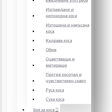
ежедневна употреба
Изглаждане и
непокорна коса
Изтощена и накъсана
коса
Къдрава коса
Обем
Оцветяващи и
матиращи
Против косопад и
чувствителен скалп
Руса коса
Суха коса
Боя за коса