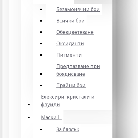
Безамонячни бои
Всички бои
Обезцветяване
Оксиданти
Пигменти
Предпазване при
боядисване
Трайни бои
Елексири, кристали и
флуиди
Маски
За блясък