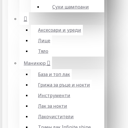
Сухи шампоани
Аксесоари и уреди
Лице
Тяло
Маникюр
База и топ лак
Грижа за ръце и нокти
Инструменти
Лак за нокти
Лакочистители
Траен лак Infinite shine