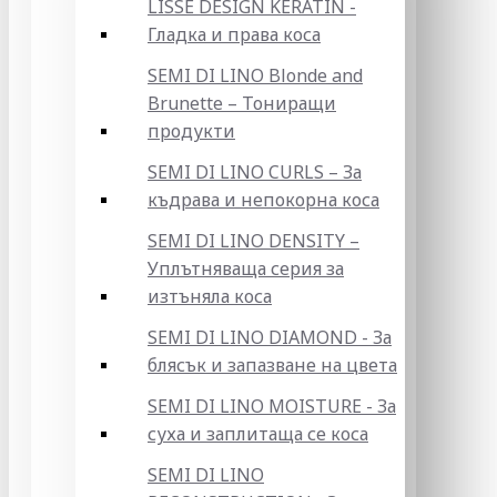
LISSE DESIGN KERATIN -
Гладка и права коса
SEMI DI LINO Blonde and
Brunette – Тониращи
продукти
SEMI DI LINO CURLS – За
къдрава и непокорна коса
SEMI DI LINO DENSITY –
Уплътняваща серия за
изтъняла коса
SEMI DI LINO DIAMOND - За
блясък и запазване на цвета
SEMI DI LINO MOISTURE - За
суха и заплитаща се коса
SEMI DI LINO