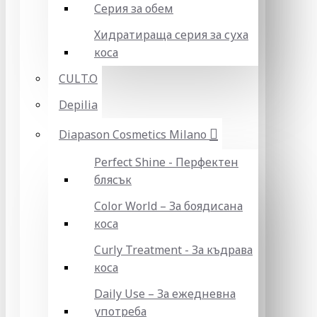
Серия за обем
Хидратираща серия за суха
коса
CULT.O
Depilia
Diapason Cosmetics Milano
Perfect Shine - Перфектен
блясък
Color World – За боядисана
коса
Curly Treatment - За къдрава
коса
Daily Use – За ежедневна
употреба