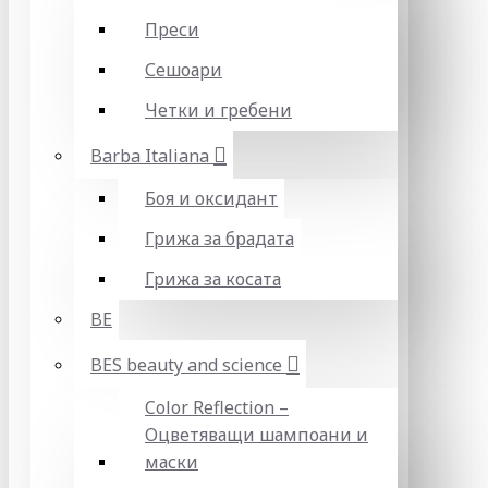
Преси
Сешоари
Четки и гребени
Barba Italiana
Боя и оксидант
Грижа за брадата
Грижа за косата
BE
BES beauty and science
Color Reflection –
Оцветяващи шампоани и
маски