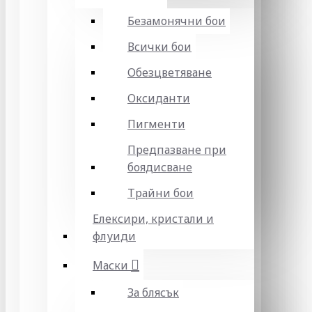
Безамонячни бои
Всички бои
Обезцветяване
Оксиданти
Пигменти
Предпазване при
боядисване
Трайни бои
Елексири, кристали и
флуиди
Маски
За блясък