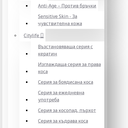
Anti-Age – Против бръчки
Sensitive Skin - За
чувствителна кожа
Citylife
Възстановяваща серия с
кератин
Изглаждаща серия за права
коса
Серия за боядисана коса
Серия за ежедневна
употреба
Серия за косопад, пърхот
Серия за къдрава коса