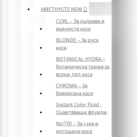
AMETHYSTE NEW
CURL – За къдрава и
вълниста коса
BLONDE – За руса
коса
BOTANICAL HYDRA –
Ботаническа грижа за
всеки тип коса
CHROMA – За
боядисана коса
Instant Color Fluid -
Оцветяващи флуиди
NUTRI – За суха и
изтощена коса