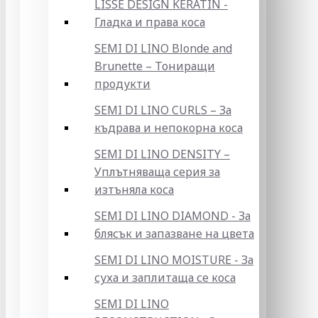
LISSE DESIGN KERATIN -
Гладка и права коса
SEMI DI LINO Blonde and
Brunette – Тониращи
продукти
SEMI DI LINO CURLS – За
къдрава и непокорна коса
SEMI DI LINO DENSITY –
Уплътняваща серия за
изтъняла коса
SEMI DI LINO DIAMOND - За
блясък и запазване на цвета
SEMI DI LINO MOISTURE - За
суха и заплитаща се коса
SEMI DI LINO