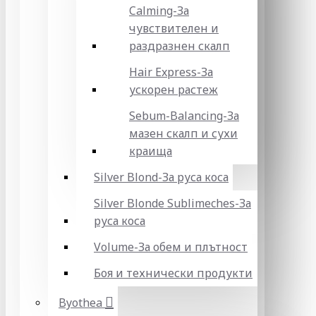
Calming-За
чувствителен и
раздразнен скалп
Hair Express-За
ускорен растеж
Sebum-Balancing-За
мазен скалп и сухи
краища
Silver Blond-За руса коса
Silver Blonde Sublіmeches-За
руса коса
Volume-За обем и плътност
Боя и технически продукти
Byothea