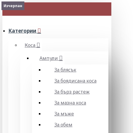
Изчерпан
Изчерпан
Изчерпан
Изчерпан
Изчерпан
Изчерпан
Изчерпан
Изчерпан
МЕНЮ
Категории
Коса
Ампули
За блясък
За боядисана коса
За бърз растеж
За мазна коса
За мъже
За обем