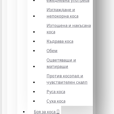
ежедневна употреба
Изглаждане и
непокорна коса
Изтощена и накъсана
коса
Къдрава коса
Обем
Оцветяващи и
матиращи
Против косопад и
чувствителен скалп
Руса коса
Суха коса
Боя за коса