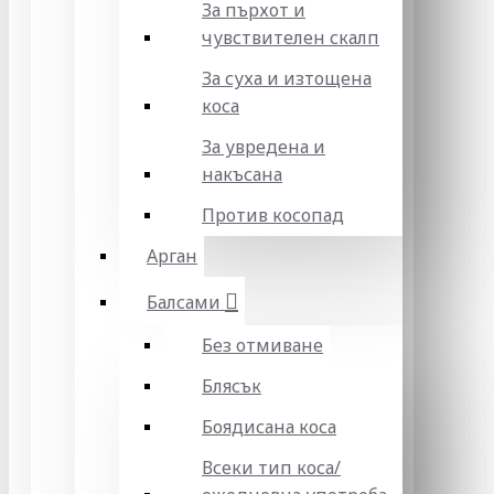
За пърхот и
чувствителен скалп
За суха и изтощена
коса
За увредена и
накъсана
Против косопад
Арган
Балсами
Без отмиване
Блясък
Боядисана коса
Всеки тип коса/