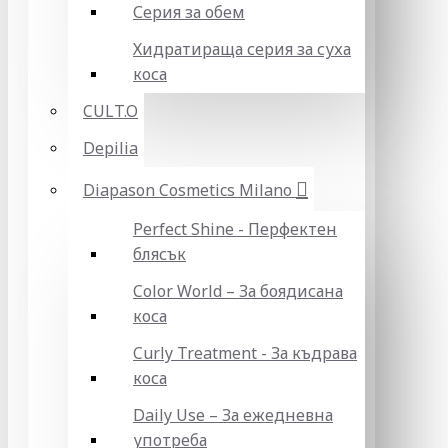
Серия за обем
Хидратираща серия за суха
коса
CULT.O
Depilia
Diapason Cosmetics Milano
Perfect Shine - Перфектен
блясък
Color World – За боядисана
коса
Curly Treatment - За къдрава
коса
Daily Use – За ежедневна
употреба