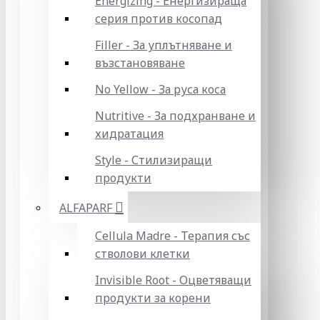
Energizing - Енергизираща
серия против косопад
Filler - За уплътняване и
възстановяване
No Yellow - За руса коса
Nutritive - За подхранване и
хидратация
Style - Стилизиращи
продукти
ALFAPARF
Cellula Madre - Терапия със
стволови клетки
Invisible Root - Оцветяващи
продукти за корени