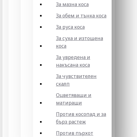
За мазна коса
За обем и тънка коса
За руса коса
За суха и изтощена
коса
За увредена и
накъсана коса
За чувствителен
скалп
Оцветяващи и
матиращи
Против косопад и за
бърз растеж
Против пърхот