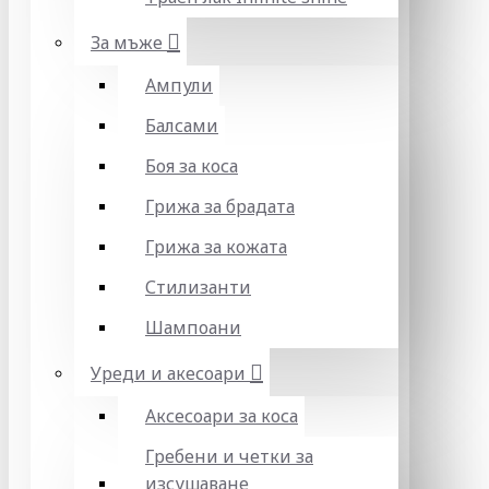
За мъже
Ампули
Балсами
Боя за коса
Грижа за брадата
Грижа за кожата
Стилизанти
Шампоани
Уреди и акесоари
Аксесоари за коса
Гребени и четки за
изсушаване