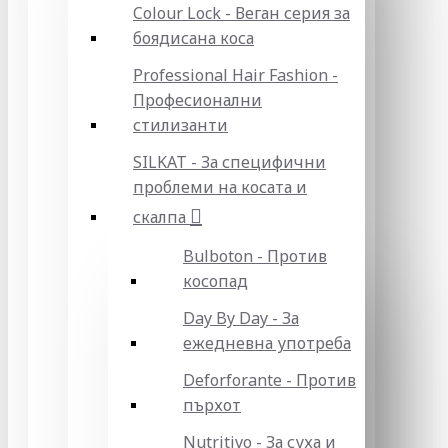
Colour Lock - Веган серия за
боядисана коса
Professional Hair Fashion -
Професионални
стилизанти
SILKAT - За специфични
проблеми на косата и
скалпа
Bulboton - Против
косопад
Day By Day - За
ежедневна употреба
Deforforante - Против
пърхот
Nutritivo - За суха и