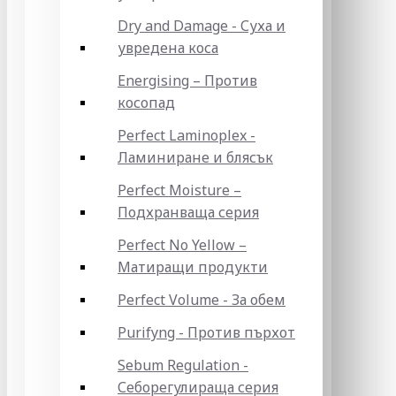
Dry and Damage - Суха и
увредена коса
Energising – Против
косопад
Perfect Laminoplex -
Ламиниране и блясък
Perfect Moisture –
Подхранваща серия
Perfect No Yellow –
Матиращи продукти
Perfect Volume - За обем
Purifyng - Против пърхот
Sebum Regulation -
Себорегулираща серия