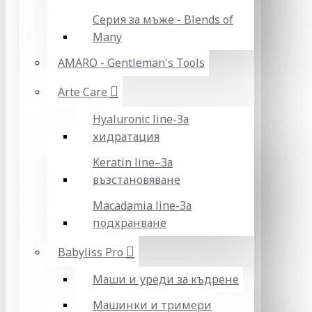
Серия за мъже - Blends of
Many
AMARO - Gentleman's Tools
Arte Care
Hyaluronic line-За
хидратация
Keratin line–За
възстановяване
Macadamia line-За
подхранване
Babyliss Pro
Маши и уреди за къдрене
Машинки и тримери