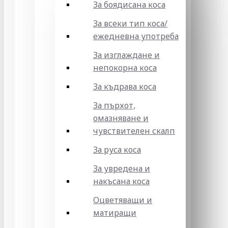
За боядисана коса
За всеки тип коса/
ежедневна употреба
За изглаждане и
непокорна коса
За къдрава коса
За пърхот,
омазняване и
чувствителен скалп
За руса коса
За увредена и
накъсана коса
Оцветяващи и
матиращи