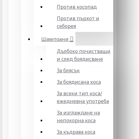
Против косопад
Против пърхот и
себорея
Шампоани
Дълбоко почистващи
и след боядисване
За блясък
За боядисана коса
За всеки тип коса/
ежедневна употреба
За изглаждане на
непокорна коса
За къдрава коса