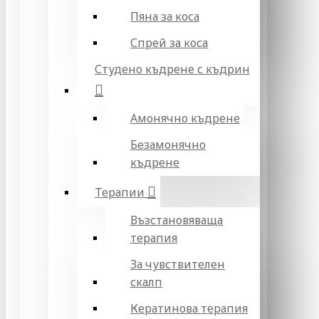
Пяна за коса
Спрей за коса
Студено къдрене с къдрин
Амонячно къдрене
Безамонячно
къдрене
Терапии
Възстановяваща
терапия
За чувствителен
скалп
Кератинова терапия