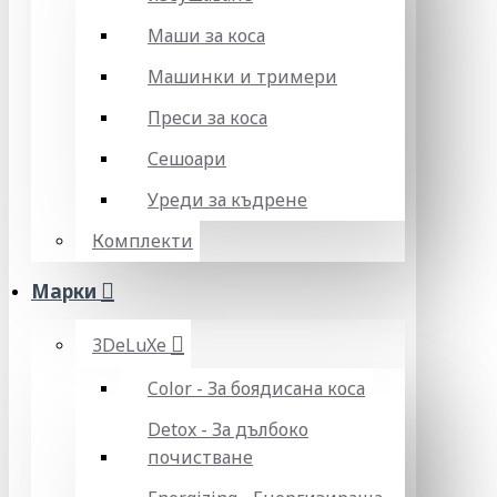
Маши за коса
Машинки и тримери
Преси за коса
Сешоари
Уреди за къдрене
Комплекти
Марки
3DeLuXe
Color - За боядисана коса
Detox - За дълбоко
почистване