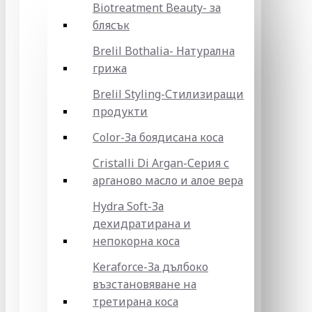
Biotreatment Beauty- за
блясък
Brelil Bothalia- Натурална
грижа
Brelil Styling-Стилизиращи
продукти
Color-За боядисана коса
Cristalli Di Argan-Серия с
арганово масло и алое вера
Hydra Soft-За
дехидратирана и
непокорна коса
Keraforce-За дълбоко
възстановяване на
третирана коса