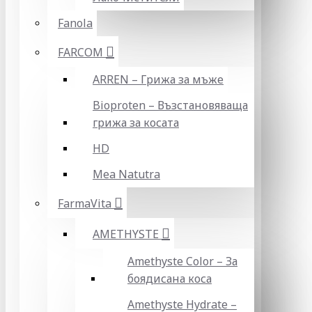
Fanola
FARCOM
ARREN – Грижа за мъже
Bioproten – Възстановяваща
грижа за косата
HD
Mea Natutra
FarmaVita
AMETHYSTE
Amethyste Color – За
боядисана коса
Amethyste Hydrate –