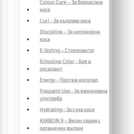
Colour Care – За боядисана
коса
Curl - За къдрава коса
Discipline – За непокорна
коса
E-Styling – Стилизанти
Echosline Color - Боя и
оксидант
Energy - Против косопад
Frequent Use - За ежедневна
употреба
Hydrating - За суха коса
KARBON 9 – Веган серия с
органичен въглен