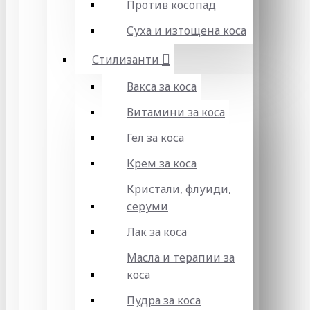
Против косопад
Суха и изтощена коса
Стилизанти
Вакса за коса
Витамини за коса
Гел за коса
Крем за коса
Кристали, флуиди,
серуми
Лак за коса
Масла и терапии за
коса
Пудра за коса