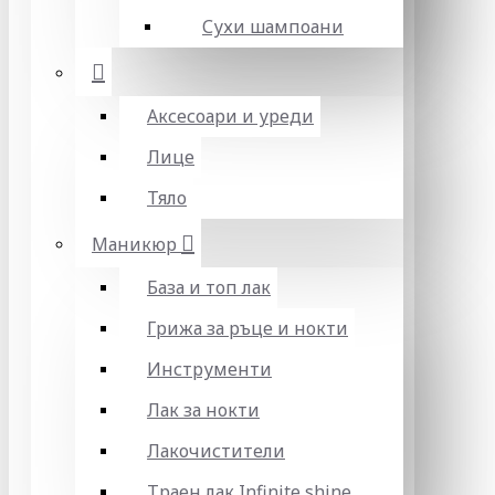
Сухи шампоани
Аксесоари и уреди
Лице
Тяло
Маникюр
База и топ лак
Грижа за ръце и нокти
Инструменти
Лак за нокти
Лакочистители
Траен лак Infinite shine