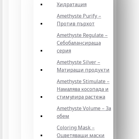
Хидратация
Amethyste Purify –
Против пърхот
Amethyste Regulate –
Себобалансираща
серия
Amethyste Silver –
Матиращи продукти
Amethyste Stimulate –
Намалява косопада и
стимулира растежа
Amethyste Volume – За
обем
Coloring Mask –
Оцветяващи маски