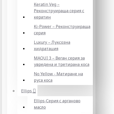
Keratin Veg –
Реконструираща серия с
кератин
Ki-Power – Реконструираща
серия
Luxury – Луксозна
хидратация
MAQUI 3 – Веган серия за
увредена и третирана коса
No Yellow - Матиране на
руса коса
Ellips
Ellips-Серия с арганово
масло