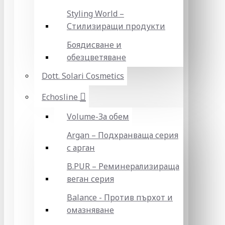
Styling World –
Стилизиращи продукти
Боядисване и
обезцветяване
Dott. Solari Cosmetics
Echosline
Volume-За обем
Argan – Подхранваща серия
с арган
B.PUR – Реминерализираща
веган серия
Balance - Против пърхот и
омазняване