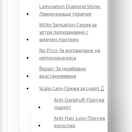
Lamination Diamond Shine-
Ламинираща терапия
Milky Sensation-Серия за
ултра подхранване с
млечен протеин
No Frizz-За изглаждане на
непокорна коса
Repair-За незабавно
възстановяване
Scalp Care-Грижа за скалп
Anti-Dandruff-Против
пърхот
Anti-Hair Loss-Против
кососпад