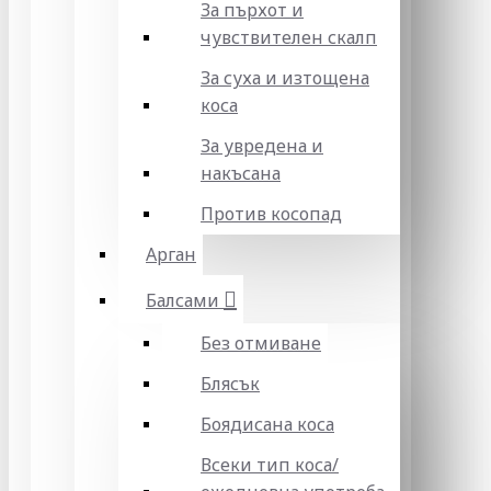
За пърхот и
чувствителен скалп
За суха и изтощена
коса
За увредена и
накъсана
Против косопад
Арган
Балсами
Без отмиване
Блясък
Боядисана коса
Всеки тип коса/