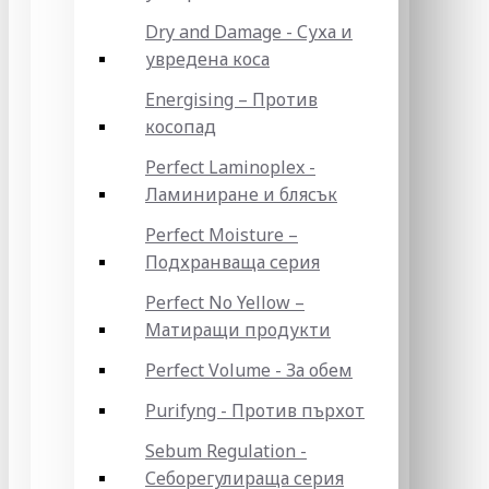
Dry and Damage - Суха и
увредена коса
Energising – Против
косопад
Perfect Laminoplex -
Ламиниране и блясък
Perfect Moisture –
Подхранваща серия
Perfect No Yellow –
Матиращи продукти
Perfect Volume - За обем
Purifyng - Против пърхот
Sebum Regulation -
Себорегулираща серия