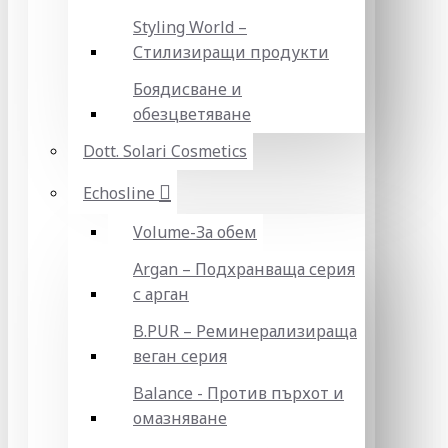
Styling World –
Стилизиращи продукти
Боядисване и
обезцветяване
Dott. Solari Cosmetics
Echosline
Volume-За обем
Argan – Подхранваща серия
с арган
B.PUR – Реминерализираща
веган серия
Balance - Против пърхот и
омазняване