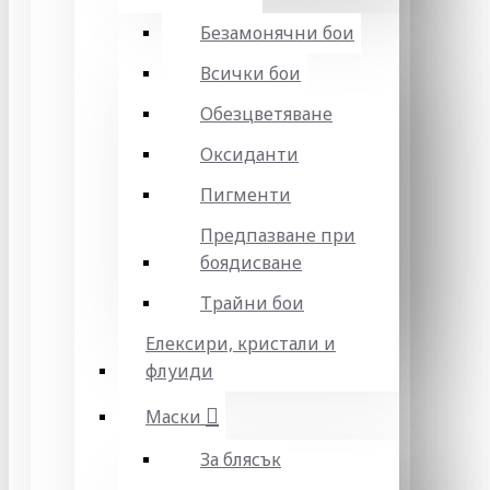
Безамонячни бои
Всички бои
Обезцветяване
Оксиданти
Пигменти
Предпазване при
боядисване
Трайни бои
Елексири, кристали и
флуиди
Маски
За блясък