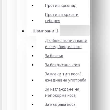
Против косопад
Против пърхот и
себорея
Шампоани
Дълбоко почистващи
и след боядисване
За блясък
За боядисана коса
За всеки тип коса/
ежедневна употреба
За изглаждане на
непокорна коса
За къдрава коса