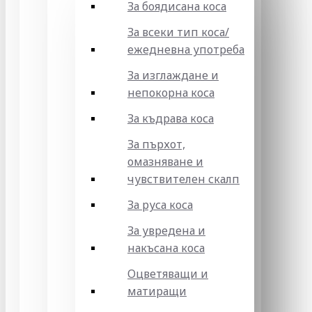
За боядисана коса
За всеки тип коса/
ежедневна употреба
За изглаждане и
непокорна коса
За къдрава коса
За пърхот,
омазняване и
чувствителен скалп
За руса коса
За увредена и
накъсана коса
Оцветяващи и
матиращи