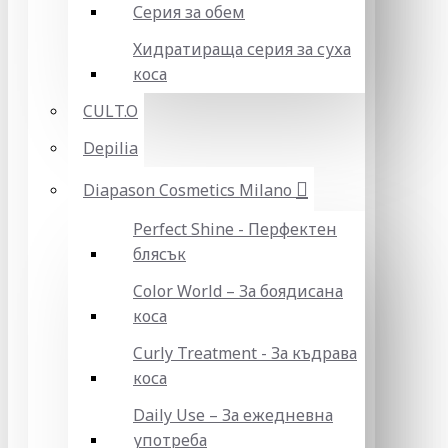
Серия за обем
Хидратираща серия за суха
коса
CULT.O
Depilia
Diapason Cosmetics Milano
Perfect Shine - Перфектен
блясък
Color World – За боядисана
коса
Curly Treatment - За къдрава
коса
Daily Use – За ежедневна
употреба