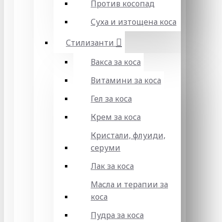
Против косопад
Суха и изтощена коса
Стилизанти
Вакса за коса
Витамини за коса
Гел за коса
Крем за коса
Кристали, флуиди,
серуми
Лак за коса
Масла и терапии за
коса
Пудра за коса