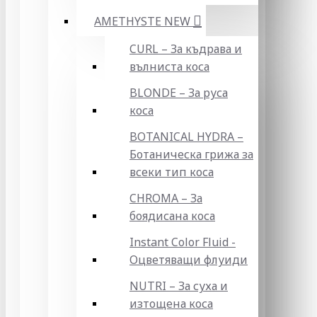
AMETHYSTE NEW
CURL – За къдрава и
вълниста коса
BLONDE – За руса
коса
BOTANICAL HYDRA –
Ботаническа грижа за
всеки тип коса
CHROMA – За
боядисана коса
Instant Color Fluid -
Оцветяващи флуиди
NUTRI – За суха и
изтощена коса