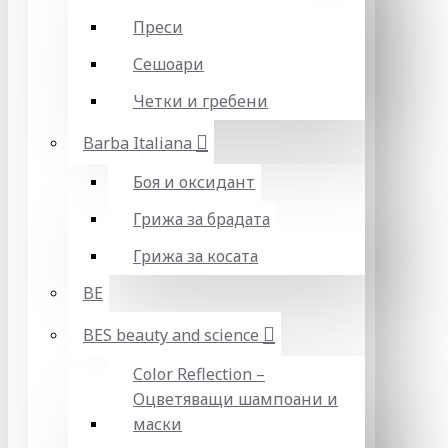
Преси
Сешоари
Четки и гребени
Barba Italiana
Боя и оксидант
Грижа за брадата
Грижа за косата
BE
BES beauty and science
Color Reflection –
Оцветяващи шампоани и
маски