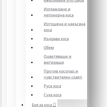
ежедневна употреба
Изглаждане и
непокорна коса
Изтощена и накъсана
коса
Къдрава коса
Обем
Оцветяващи и
матиращи
Против косопад и
чувствителен скалп
Руса коса
Суха коса
Боя за коса