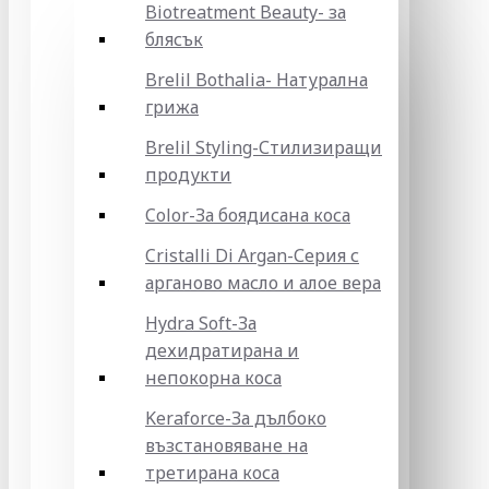
Biotreatment Beauty- за
блясък
Brelil Bothalia- Натурална
грижа
Brelil Styling-Стилизиращи
продукти
Color-За боядисана коса
Cristalli Di Argan-Серия с
арганово масло и алое вера
Hydra Soft-За
дехидратирана и
непокорна коса
Keraforce-За дълбоко
възстановяване на
третирана коса