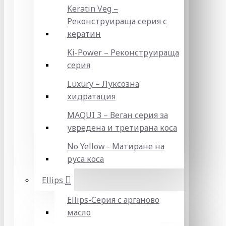
Keratin Veg –
Реконструираща серия с
кератин
Ki-Power – Реконструираща
серия
Luxury – Луксозна
хидратация
MAQUI 3 – Веган серия за
увредена и третирана коса
No Yellow - Матиране на
руса коса
Ellips
Ellips-Серия с арганово
масло