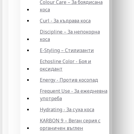
Colour Care – За боядисана
коса
Curl - За къдрава коса
Discipline – За непокорна
коса
E-Styling – Стилизанти
Echosline Color - Боя и
оксидант
Energy - Против косопад
Frequent Use - За ежедневна
употреба
Hydrating - За суха коса
KARBON 9 – Веган серия с
органичен въглен