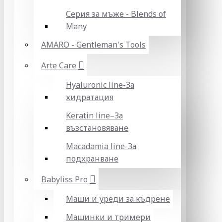
Серия за мъже - Blends of
Many
AMARO - Gentleman's Tools
Arte Care
Hyaluronic line-За
хидратация
Keratin line–За
възстановяване
Macadamia line-За
подхранване
Babyliss Pro
Маши и уреди за къдрене
Машинки и тримери