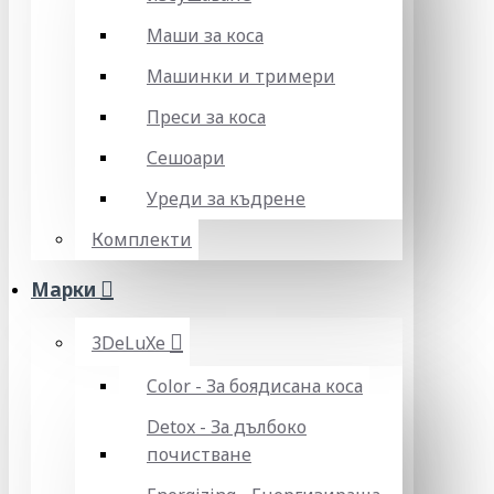
Маши за коса
Машинки и тримери
Преси за коса
Сешоари
Уреди за къдрене
Комплекти
Марки
3DeLuXe
Color - За боядисана коса
Detox - За дълбоко
почистване