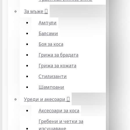
За мъже
Ампули
Балсами
Боя за коса
Грижа за брадата
Грижа за кожата
Стилизанти
Шампоани
Уреди и акесоари
Аксесоари за коса
Гребени и четки за
изсушаване