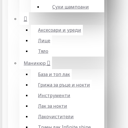
Сухи шампоани
Аксесоари и уреди
Лице
Тяло
Маникюр
База и топ лак
Грижа за ръце и нокти
Инструменти
Лак за нокти
Лакочистители
Траен лак Infinite shine