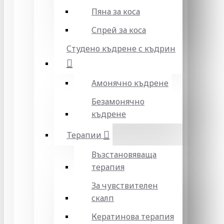
Пяна за коса
Спрей за коса
Студено къдрене с къдрин
Амонячно къдрене
Безамонячно
къдрене
Терапии
Възстановяваща
терапия
За чувствителен
скалп
Кератинова терапия