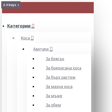
2-3 Days
Изчерпан
Изчерпан
2-3 Days
МЕНЮ
Категории
Коса
Ампули
За блясък
За боядисана коса
За бърз растеж
За мазна коса
За мъже
За обем