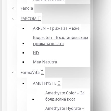
Fanola
FARCOM
ARREN – Грижа за мъже
Bioproten – Възстановяваща
грижа за косата
HD
Mea Natutra
FarmaVita
AMETHYSTE
Amethyste Color – За
боядисана коса
Amethyste Hydrate –