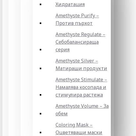
Хидратация
Amethyste Purify –
Против пърхот
Amethyste Regulate –
Себобалансираща
серия
Amethyste Silver –
Матиращи продукти
Amethyste Stimulate –
Намалява косопада и
стимулира растежа
Amethyste Volume – За
обем
Coloring Mask –
Оцветяващи маски