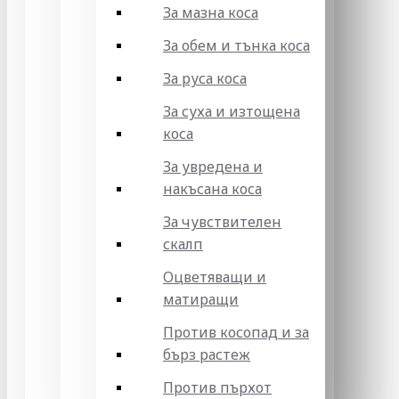
За мазна коса
За обем и тънка коса
За руса коса
За суха и изтощена
коса
За увредена и
накъсана коса
За чувствителен
скалп
Оцветяващи и
матиращи
Против косопад и за
бърз растеж
Против пърхот