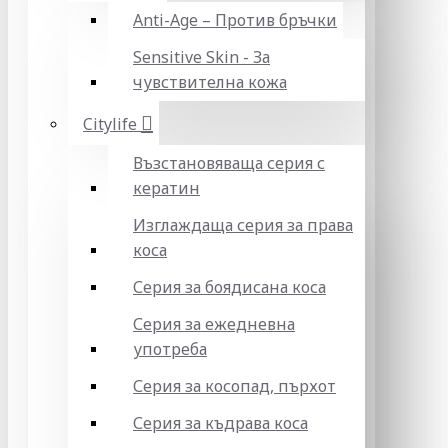
Anti-Age – Против бръчки
Sensitive Skin - За
чувствителна кожа
Citylife
Възстановяваща серия с
кератин
Изглаждаща серия за права
коса
Серия за боядисана коса
Серия за ежедневна
употреба
Серия за косопад, пърхот
Серия за къдрава коса