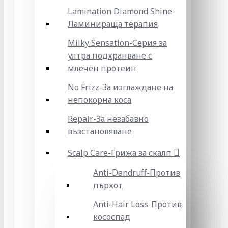
Lamination Diamond Shine-
Ламинираща терапия
Milky Sensation-Серия за
ултра подхранване с
млечен протеин
No Frizz-За изглаждане на
непокорна коса
Repair-За незабавно
възстановяване
Scalp Care-Грижа за скалп
Anti-Dandruff-Против
пърхот
Anti-Hair Loss-Против
кососпад