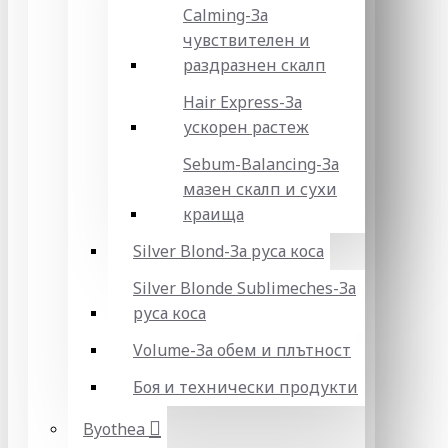
Calming-За
чувствителен и
раздразнен скалп
Hair Express-За
ускорен растеж
Sebum-Balancing-За
мазен скалп и сухи
краища
Silver Blond-За руса коса
Silver Blonde Sublіmeches-За
руса коса
Volume-За обем и плътност
Боя и технически продукти
Byothea