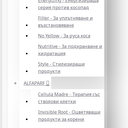
Energizing - Енергизираща
серия против косопад
Filler - За уплътняване и
възстановяване
No Yellow - За руса коса
Nutritive - За подхранване и
хидратация
Style - Стилизиращи
продукти
ALFAPARF
Cellula Madre - Терапия със
стволови клетки
Invisible Root - Оцветяващи
продукти за корени