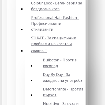
Colour Lock - Веган серия за
боядисана коса
Professional Hair Fashion -
Професионални
стилизанти
SILKAT - За специфични
проблеми на косата и
скалпа
Bulboton - Против
косопад
Day By Day - За
ежедневна употреба
Deforforante - Против
пърхот
Nutritivo - За суха и