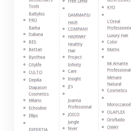
Free Limix
Tools
KYO
BaByliss
GAMMAPIU
PRO
L'Oreal
HAIR
Barba
Professionn
COMPANY
Italiana
Luxury Hair
HAIRWAY
BES
Color
Healthy
Bettari
Matrix
Hair
Byothea
Project
Mi Amante
Citylife
Infinity
Professional
Care
CULT.O
Mimare
Insight
Depilia
Natural
JJ's
Diapason
Cosmetics
Cosmetics
Milano
Joanna
Moroccanoil
Professional
Echosline
OLAPLEX
JOICO
Ellірѕ
Orofluido
Jungle
OWAY
fever
EXPERTIA