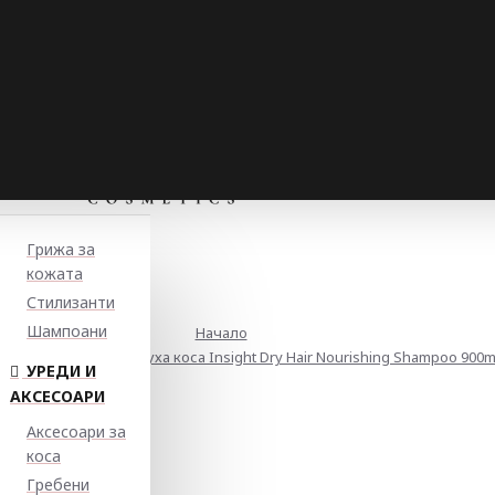
Грижа за
кожата
Стилизанти
Шампоани
Начало
анващ шампоан за суха коса Insight Dry Hair Nourishing Shampoo 900m
УРЕДИ И
АКСЕСОАРИ
Аксесоари за
коса
Гребени