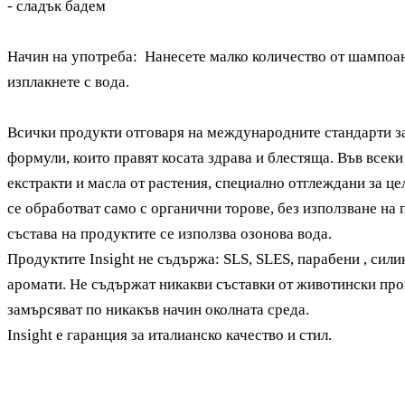
- сладък бадем
Начин на употреба:
Нанесете малко количество от шампоан
изплакнете с вода.
Всички продукти отговаря на международните стандарти за
формули, които правят косата здрава и блестяща. Във всек
екстракти и масла от растения, специално отглеждани за цел
се обработват само с органични торове, без използване на
състава на продуктите се използва озонова вода.
Продуктите Insight
не съдържа: SLS, SLES, парабени , сили
аромати. Н
е съдържат никакви съставки от животински про
замърсяват по никакъв начин околната среда.
Insight
е гаранция за италианско качество и стил.