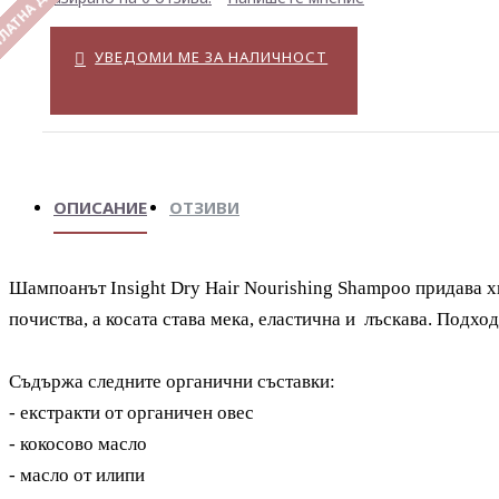
ЛАТНА ДОСТАВКА
УВЕДОМИ МЕ ЗА НАЛИЧНОСТ
ОПИСАНИЕ
ОТЗИВИ
Шампоанът Insight Dry Hair Nourishing Shampoo придава х
почиства, а косата става мека, еластична и лъскава. Подход
Съдържа следните органични съставки:
- екстракти от
органичен овес
- кокосово масло
- масло от илипи