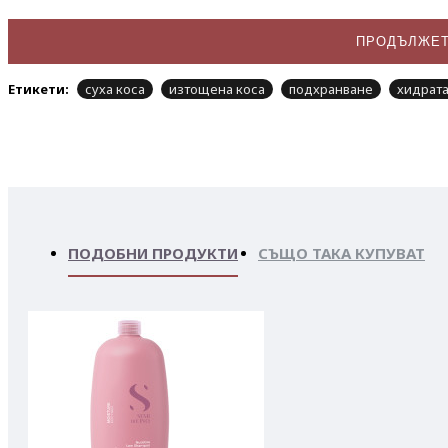
ПРОДЪЛЖЕ
Етикети:
суха коса
изтощена коса
подхранване
хидрат
ПОДОБНИ ПРОДУКТИ
СЪЩО ТАКА КУПУВАТ