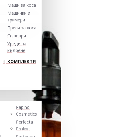
Маши за коса
Машинки и
тримери
Преси за коса
Сешоари
Уреди за
къдрене
КОМПЛЕКТИ
Papino
Cosmetics
Perfecta
Proline
N
Pettenon