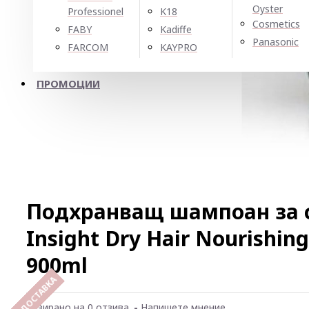
Oyster
Professionel
K18
Cosmetics
FABY
Kadiffe
Panasonic
FARCOM
KAYPRO
ПРОМОЦИИ
Подхранващ шампоан за с
Insight Dry Hair Nourishi
900ml
Базирано на 0 отзива.
-
Напишете мнение