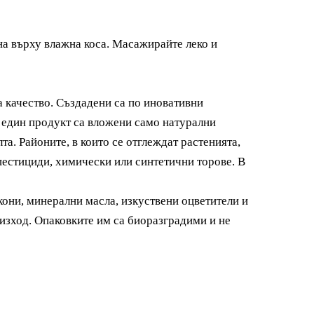
а върху влажна коса. Масажирайте леко и
 качество. Създадени са по иновативни
и един продукт са вложени само натурални
та. Районите, в които се отглеждат растенията,
 пестициди, химически или синтетични торове. В
кони, минерални масла, изкуствени оцветители и
изход.
Опаковките им са биоразградими и не