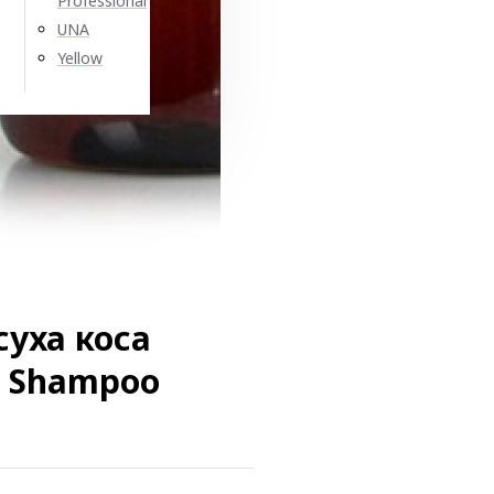
Professional
UNA
Yellow
уха коса
ng Shampoo