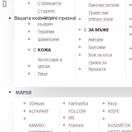
Стилизанти
Лакочистители
Студено
Траен лак
къдрене с
Вашата кошница е празна!
Infinite shine
къдрин
ЗА МЪЖЕ
Терапии
Шампоани
Ампули
Балсами
КОЖА
Боя за коса
Аксесоари и
Грижа за
уреди
брадата
Лице
МАРКИ
3Deluxe
FarmaVita
Kezy
ALFAPARF
FOLLOW
KIEPE
ME
AMARO -
Framesi
KOSIMETIK
Gentleman's
GENTLEME