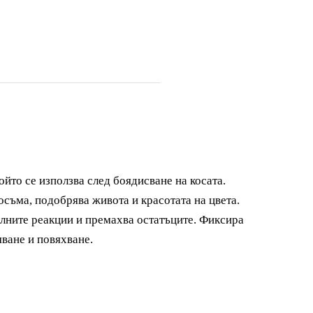
ойто се използва след боядисване на косата.
осъма, подобрява живота и красотата на цвета.
лните реакции и премахва остатъците. Фиксира
яване и повяхване.