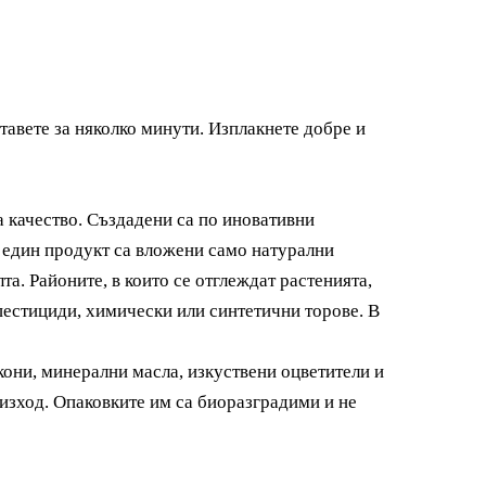
авете за няколко минути. Изплакнете добре и
 качество. Създадени са по иновативни
и един продукт са вложени само натурални
та. Районите, в които се отглеждат растенията,
 пестициди, химически или синтетични торове. В
кони, минерални масла, изкуствени оцветители и
изход.
Опаковките им са биоразградими и не