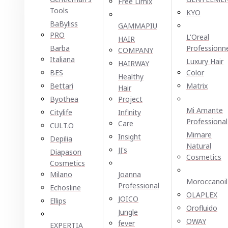
Free Limix
Tools
KYO
BaByliss
GAMMAPIU
PRO
L'Oreal
HAIR
Barba
Professionn
COMPANY
Italiana
Luxury Hair
HAIRWAY
BES
Color
Healthy
Bettari
Matrix
Hair
Byothea
Project
Mi Amante
Citylife
Infinity
Professional
Care
CULT.O
Mimare
Insight
Depilia
Natural
JJ's
Diapason
Cosmetics
Cosmetics
Milano
Joanna
Moroccanoil
Professional
Echosline
OLAPLEX
JOICO
Ellірѕ
Orofluido
Jungle
OWAY
fever
EXPERTIA