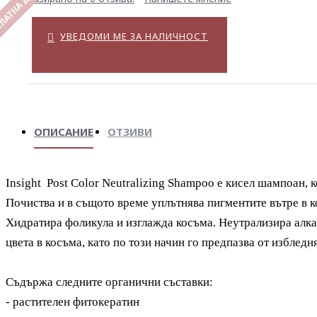
ЛАТНА ДОСТАВКА
УВЕДОМИ МЕ ЗА НАЛИЧНОСТ
ОПИСАНИЕ
ОТЗИВИ
Insight
Post Color Neutralizing Shampoo е кисел шампоан, к
Почиства и в същото време уплътнява пигментите вътре в к
Хидратира фоликула и изглажда косъма.
Неутрализира алка
цвета в косъма, като по този начин го предпазва от избледн
Съдържа следните органични съставки:
-
растителен фитокератин