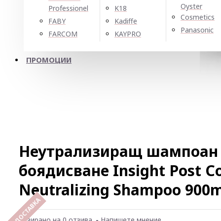
Oyster
Professionel
K18
Cosmetics
FABY
Kadiffe
Panasonic
FARCOM
KAYPRO
ПРОМОЦИИ
Неутрализиращ шампоан 
боядисване Insight Post Co
Neutralizing Shampoo 900m
Базирано на 0 отзива.
-
Напишете мнение