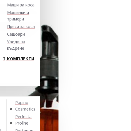
Маши за коса
Машинки и
тримери
Преси за коса
Сешоари
Уреди за
къдрене
КОМПЛЕКТИ
Papino
Cosmetics
Perfecta
Proline
N
Pettenon