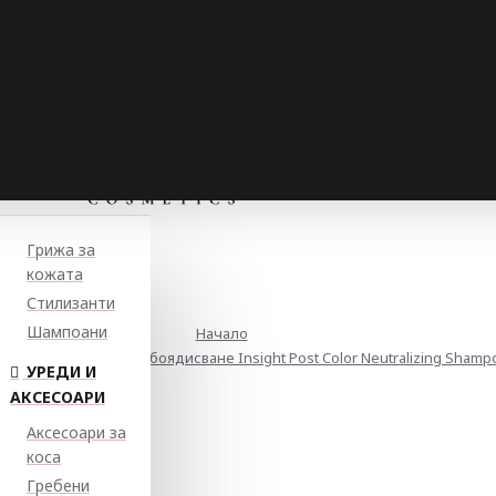
Грижа за
кожата
Стилизанти
Шампоани
Начало
щ шампоан за след боядисване Insight Post Color Neutralizing Shamp
УРЕДИ И
АКСЕСОАРИ
Аксесоари за
коса
Гребени