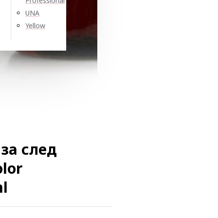
Professional
UNA
Yellow
за след
lor
l