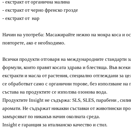
-
екстракт от
органична малина
-
екстракт от
черно френско грозде
-
екстракт от
нар
Начин на употреба: Масажирайте нежно на мокра коса и ост
повторете, ако е необходимо.
Всички продукти отговаря на международните стандарти за
формули, които правят косата здрава и блестяща. Във всек
екстракти и масла от растения, специално отглеждани за цел
се обработват само с органични торове, без използване на
състава на продуктите се използва озонова вода.
Продуктите Insight
не съдържа: SLS, SLES, парабени , сили
аромати. Н
е съдържат никакви съставки от животински про
замърсяват по никакъв начин околната среда.
Insight
е гаранция за италианско качество и стил.