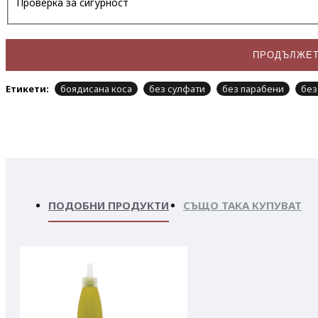
Проверка за сигурност
ПРОДЪЛЖЕ
Етикети:
боядисана коса
без сулфати
без парабени
без
ПОДОБНИ ПРОДУКТИ
СЪЩО ТАКА КУПУВАТ