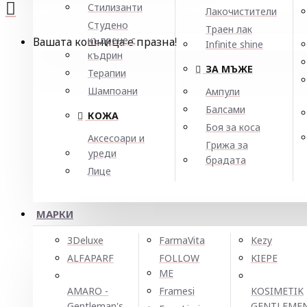
Стилизанти
Лакочистители
Студено
Траен лак
къдрене с
Вашата кошница е празна!
Infinite shine
къдрин
ЗА МЪЖЕ
Терапии
Шампоани
Ампули
Балсами
КОЖА
Боя за коса
Аксесоари и
Грижа за
уреди
брадата
Лице
МАРКИ
3Deluxe
FarmaVita
Kezy
ALFAPARF
FOLLOW
KIEPE
ME
AMARO -
Framesi
KOSIMETIK
Gentleman's
GENTLEME