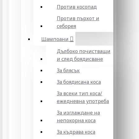
Против косопад
Против пърхот и
себорея
Шампоани
Дълбоко почистващи
и след боядисване
За блясък
За боядисана коса
За всеки тип коса/
ежедневна употреба
За изглаждане на
непокорна коса
За къдрава коса