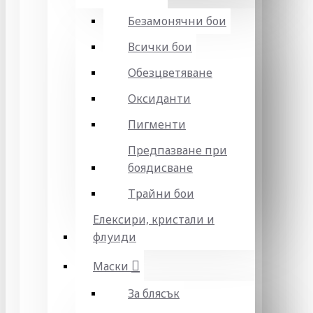
Безамонячни бои
Всички бои
Обезцветяване
Оксиданти
Пигменти
Предпазване при
боядисване
Трайни бои
Елексири, кристали и
флуиди
Маски
За блясък