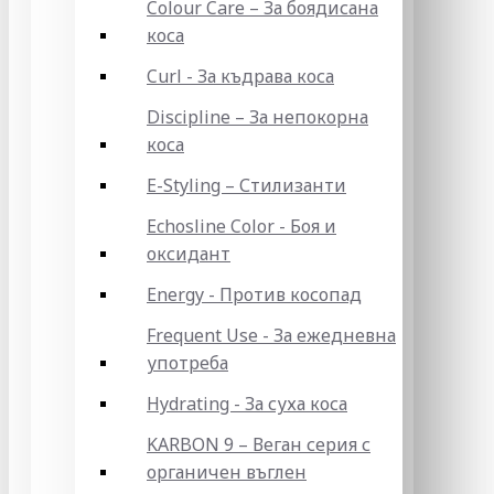
Colour Care – За боядисана
коса
Curl - За къдрава коса
Discipline – За непокорна
коса
E-Styling – Стилизанти
Echosline Color - Боя и
оксидант
Energy - Против косопад
Frequent Use - За ежедневна
употреба
Hydrating - За суха коса
KARBON 9 – Веган серия с
органичен въглен