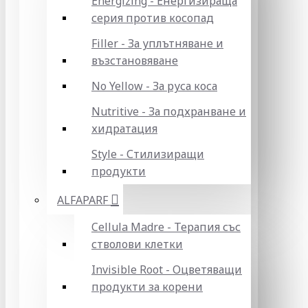
Energizing - Енергизираща
серия против косопад
Filler - За уплътняване и
възстановяване
No Yellow - За руса коса
Nutritive - За подхранване и
хидратация
Style - Стилизиращи
продукти
ALFAPARF
Cellula Madre - Терапия със
стволови клетки
Invisible Root - Оцветяващи
продукти за корени