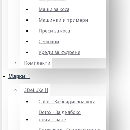
Маши за коса
Машинки и тримери
Преси за коса
Сешоари
Уреди за къдрене
Комплекти
Марки
3DeLuXe
Color - За боядисана коса
Detox - За дълбоко
почистване