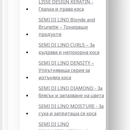
LISSE DESIGN KERATIN -
Гладка и права коса
SEMI DI LINO Blonde and
Brunette – Тониращи
продукти
SEMI DI LINO CURLS – За
къдрава и непокорна коса
SEMI DI LINO DENSITY –
Уплътняваща серия за
изтъняла коса
SEMI DI LINO DIAMOND - За
блясък и запазване на цвета
SEMI DI LINO MOISTURE - За
суха и заплитаща се коса
SEMI DI LINO