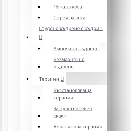
Пяна за коса
Спрей за коса
Студено къдрене с къдрин
Амонячно къдрене
Безамонячно
къдрене
Терапии
Възстановяваща
терапия
За чувствителен
скалп
Кератинова терапия