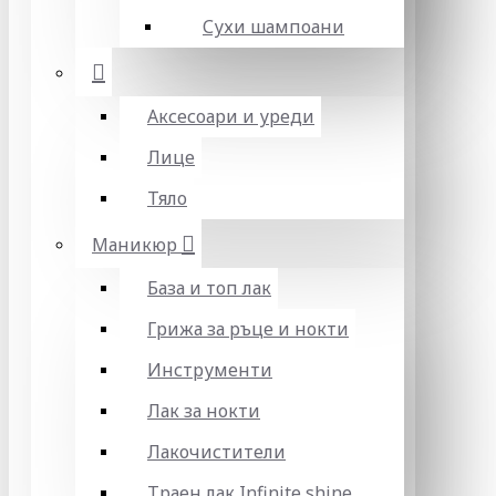
Сухи шампоани
Аксесоари и уреди
Лице
Тяло
Маникюр
База и топ лак
Грижа за ръце и нокти
Инструменти
Лак за нокти
Лакочистители
Траен лак Infinite shine