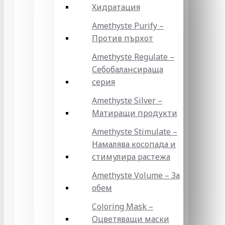
Хидратация
Amethyste Purify –
Против пърхот
Amethyste Regulate –
Себобалансираща
серия
Amethyste Silver –
Матиращи продукти
Amethyste Stimulate –
Намалява косопада и
стимулира растежа
Amethyste Volume – За
обем
Coloring Mask –
Оцветяващи маски