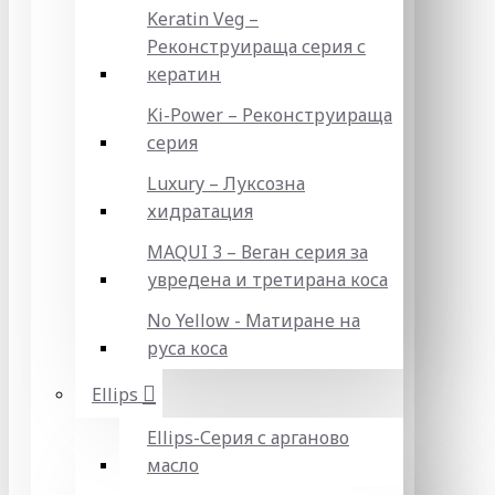
Keratin Veg –
Реконструираща серия с
кератин
Ki-Power – Реконструираща
серия
Luxury – Луксозна
хидратация
MAQUI 3 – Веган серия за
увредена и третирана коса
No Yellow - Матиране на
руса коса
Ellips
Ellips-Серия с арганово
масло