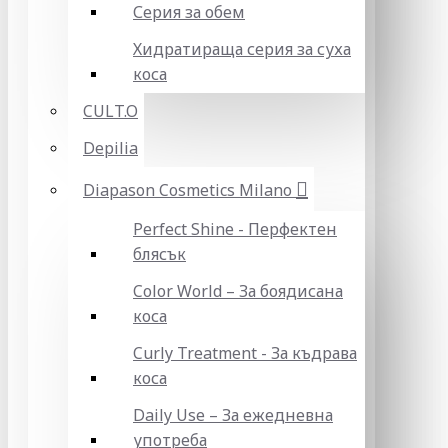
Серия за обем
Хидратираща серия за суха
коса
CULT.O
Depilia
Diapason Cosmetics Milano
Perfect Shine - Перфектен
блясък
Color World – За боядисана
коса
Curly Treatment - За къдрава
коса
Daily Use – За ежедневна
употреба