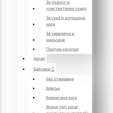
За пърхот и
чувствителен скалп
За суха и изтощена
коса
За увредена и
накъсана
Против косопад
Арган
Балсами
Без отмиване
Блясък
Боядисана коса
Всеки тип коса/