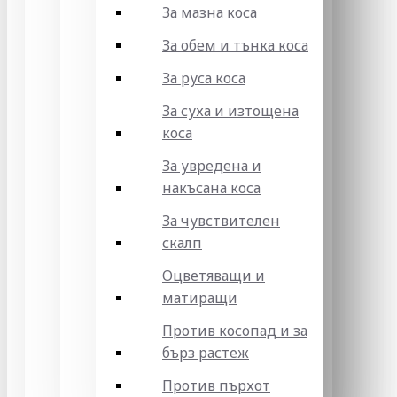
За мазна коса
За обем и тънка коса
За руса коса
За суха и изтощена
коса
За увредена и
накъсана коса
За чувствителен
скалп
Оцветяващи и
матиращи
Против косопад и за
бърз растеж
Против пърхот