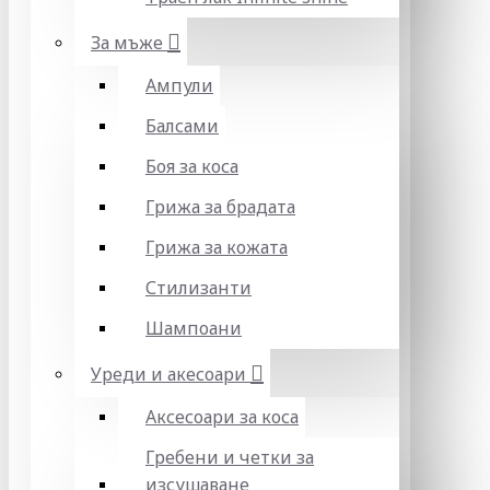
За мъже
Ампули
Балсами
Боя за коса
Грижа за брадата
Грижа за кожата
Стилизанти
Шампоани
Уреди и акесоари
Аксесоари за коса
Гребени и четки за
изсушаване