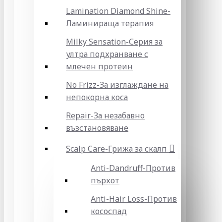
Lamination Diamond Shine-
Ламинираща терапия
Milky Sensation-Серия за
ултра подхранване с
млечен протеин
No Frizz-За изглаждане на
непокорна коса
Repair-За незабавно
възстановяване
Scalp Care-Грижа за скалп
Anti-Dandruff-Против
пърхот
Anti-Hair Loss-Против
кососпад