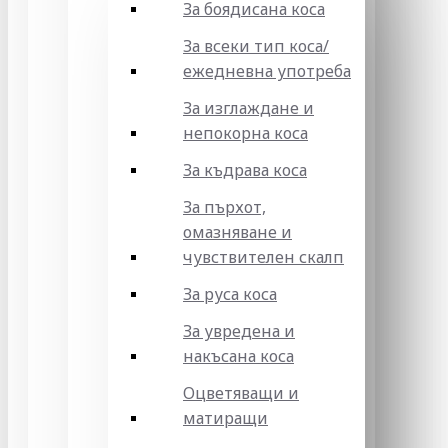
За боядисана коса
За всеки тип коса/
ежедневна употреба
За изглаждане и
непокорна коса
За къдрава коса
За пърхот,
омазняване и
чувствителен скалп
За руса коса
За увредена и
накъсана коса
Оцветяващи и
матиращи