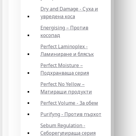
Dry and Damage - Суха и
увредена коса
Energising – Против
косопад
Perfect Laminoplex -
Ламиниране и блясък
Perfect Moisture –
Подхранваща серия
Perfect No Yellow –
Матиращи продукти
Perfect Volume - За обем
Purifyng - Против пърхот
Sebum Regulation -
Себорегулираща серия