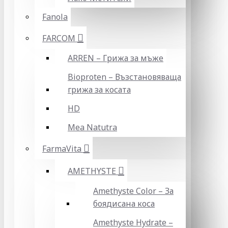
Fanola
FARCOM
ARREN – Грижа за мъже
Bioproten – Възстановяваща
грижа за косата
HD
Mea Natutra
FarmaVita
AMETHYSTE
Amethyste Color – За
боядисана коса
Amethyste Hydrate –