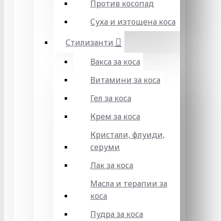
Против косопад
Суха и изтощена коса
Стилизанти
Вакса за коса
Витамини за коса
Гел за коса
Крем за коса
Кристали, флуиди,
серуми
Лак за коса
Масла и терапии за
коса
Пудра за коса