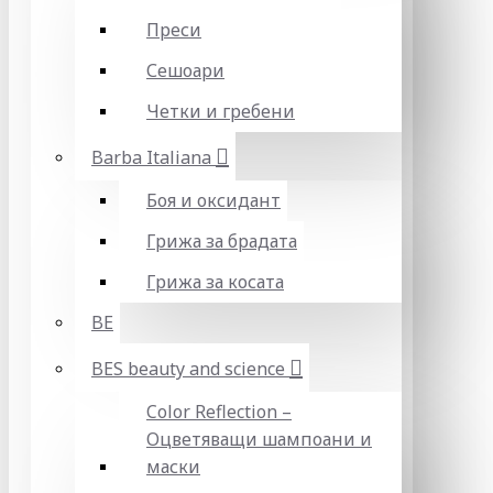
Преси
Сешоари
Четки и гребени
Barba Italiana
Боя и оксидант
Грижа за брадата
Грижа за косата
BE
BES beauty and science
Color Reflection –
Оцветяващи шампоани и
маски