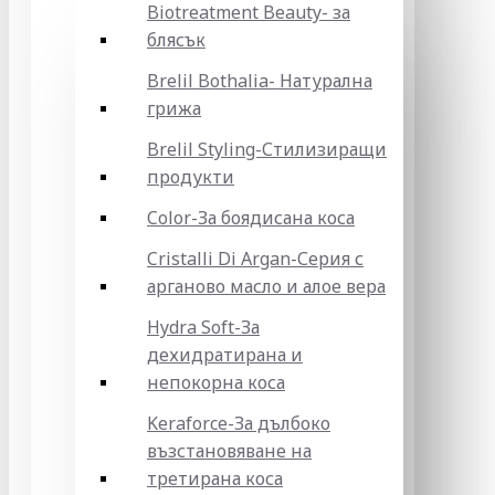
Biotreatment Beauty- за
блясък
Brelil Bothalia- Натурална
грижа
Brelil Styling-Стилизиращи
продукти
Color-За боядисана коса
Cristalli Di Argan-Серия с
арганово масло и алое вера
Hydra Soft-За
дехидратирана и
непокорна коса
Keraforce-За дълбоко
възстановяване на
третирана коса