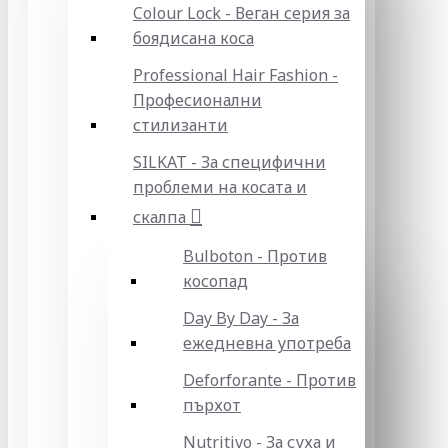
Colour Lock - Веган серия за
боядисана коса
Professional Hair Fashion -
Професионални
стилизанти
SILKAT - За специфични
проблеми на косата и
скалпа
Bulboton - Против
косопад
Day By Day - За
ежедневна употреба
Deforforante - Против
пърхот
Nutritivo - За суха и