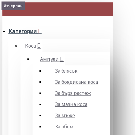
Изчерпан
Изчерпан
МЕНЮ
Категории
Коса
Ампули
За блясък
За боядисана коса
За бърз растеж
За мазна коса
За мъже
За обем