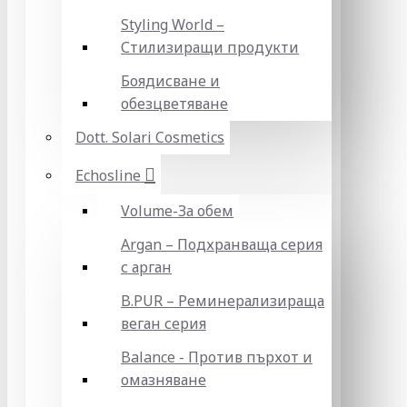
Styling World –
Стилизиращи продукти
Боядисване и
обезцветяване
Dott. Solari Cosmetics
Echosline
Volume-За обем
Argan – Подхранваща серия
с арган
B.PUR – Реминерализираща
веган серия
Balance - Против пърхот и
омазняване