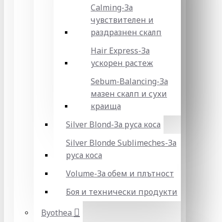
Calming-За
чувствителен и
раздразнен скалп
Hair Express-За
ускорен растеж
Sebum-Balancing-За
мазен скалп и сухи
краища
Silver Blond-За руса коса
Silver Blonde Sublіmeches-За
руса коса
Volume-За обем и плътност
Боя и технически продукти
Byothea