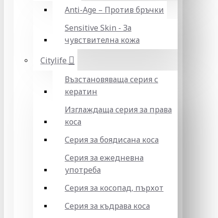
Anti-Age – Против бръчки
Sensitive Skin - За
чувствителна кожа
Citylife
Възстановяваща серия с
кератин
Изглаждаща серия за права
коса
Серия за боядисана коса
Серия за ежедневна
употреба
Серия за косопад, пърхот
Серия за къдрава коса