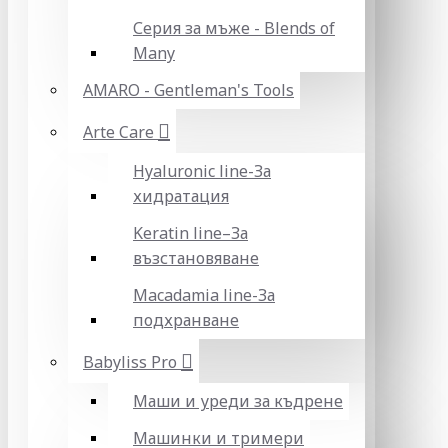
Серия за мъже - Blends of
Many
AMARO - Gentleman's Tools
Arte Care
Hyaluronic line-За
хидратация
Keratin line–За
възстановяване
Macadamia line-За
подхранване
Babyliss Pro
Маши и уреди за къдрене
Машинки и тримери