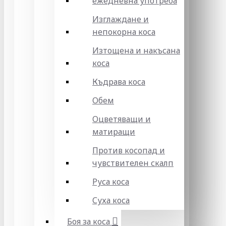
ежедневна употреба
Изглаждане и
непокорна коса
Изтощена и накъсана
коса
Къдрава коса
Обем
Оцветяващи и
матиращи
Против косопад и
чувствителен скалп
Руса коса
Суха коса
Боя за коса