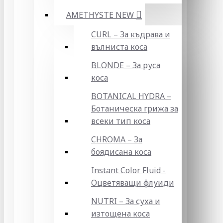
AMETHYSTE NEW
CURL – За къдрава и
вълниста коса
BLONDE – За руса
коса
BOTANICAL HYDRA –
Ботаническа грижа за
всеки тип коса
CHROMA – За
боядисана коса
Instant Color Fluid -
Оцветяващи флуиди
NUTRI – За суха и
изтощена коса