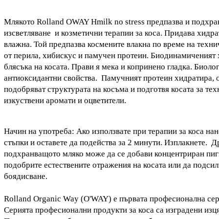
Млякото
Rolland OWAY Hmilk no stress
предпазва и подхран
изсветляване и козметични терапии за коса. Придава хидр
влажна. Той предпазва космените влакна по време на техн
от перила, хибискус и памучен протеин.
Биодинамиченият 
блясъка на косата. Прави я мека и копринено гладка.
Биолог
антиоксидантни свойства.
Памучният протеин
хидратира, о
подобряват структурата на косъма и подготвя косата за те
изкуствени аромати и оцветители.
Начин на употреба: Ако използвате при терапии за коса н
стъпки и оставете да подейства за 2 минути. Изплакнете. 
подхранващото мляко може да се добави концентриран пиг
подобрите естествените отражения на косата или да подсил
боядисване.
Rolland
Organic Way (
O'WAY
) е първата професионална се
Серията професионални продукти за коса
са изградени изц