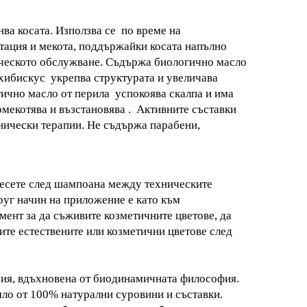
ва косата. Използва се по време на
атация и мекота, поддържайки косата напълно
ическото обслужване. Съдържа биологично масло
хибискус
укрепва структурата и увеличава
ично масло от перила
успокоява скалпа и има
мекотява и възстановява . Активните съставки
хнически терапии.
Не съдържа парабени,
анесете след шампоана между техническите
Друг начин на приложение е като към
мент за
да съживите козметичните цветове, да
ите естествените или козметични цветове след
рия, вдъхнoвена от биодинамичната философия.
яло от 100% натурални суровини и съставки.