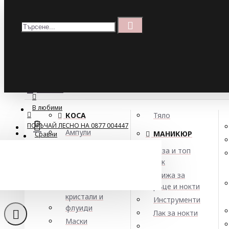
Меню
Кошница
Menu
ПОРЪЧАЙ ЛЕСНО НА 0877 004447
МЕНЮ
В любими
КОСА
Тяло
ПОРЪЧАЙ ЛЕСНО НА 0877 004447
Ампули
МАНИКЮР
Сравни
Арган
База и топ
Балсами
лак
Боя за коса
Грижа за
Елексири,
ръце и нокти
кристали и
Инструменти
флуиди
Лак за нокти
Маски