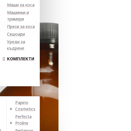
Маши за коса
Машинки и
тримери
Преси за коса
Сешоари
Уреди за
къдрене
КОМПЛЕКТИ
Papino
Cosmetics
Perfecta
Proline
N
Pettenon