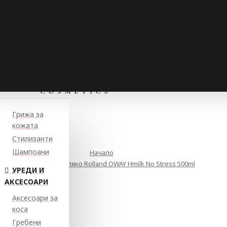
Грижа за
кожата
Стилизанти
Шампоани
Начало
Подхранващо мляко Rolland OWAY Hmilk No Stress 500ml
УРЕДИ И
АКСЕСОАРИ
Аксесоари за
коса
Гребени