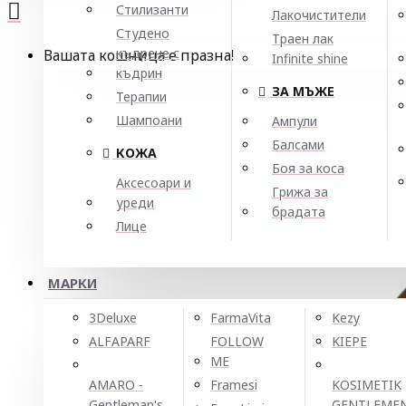
Стилизанти
Лакочистители
Студено
Траен лак
къдрене с
Вашата кошница е празна!
Infinite shine
къдрин
ЗА МЪЖЕ
Терапии
Шампоани
Ампули
Балсами
КОЖА
Боя за коса
Аксесоари и
Грижа за
уреди
брадата
Лице
МАРКИ
3Deluxe
FarmaVita
Kezy
ALFAPARF
FOLLOW
KIEPE
ME
AMARO -
Framesi
KOSIMETIK
Gentleman's
GENTLEME