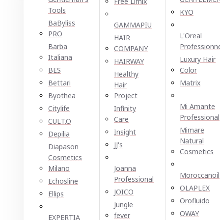
Free Limix
Tools
KYO
BaByliss
GAMMAPIU
PRO
L'Oreal
HAIR
Barba
Professionn
COMPANY
Italiana
Luxury Hair
HAIRWAY
BES
Color
Healthy
Bettari
Matrix
Hair
Byothea
Project
Mi Amante
Citylife
Infinity
Professional
Care
CULT.O
Mimare
Insight
Depilia
Natural
JJ's
Diapason
Cosmetics
Cosmetics
Milano
Joanna
Moroccanoil
Professional
Echosline
OLAPLEX
JOICO
Ellірѕ
Orofluido
Jungle
OWAY
fever
EXPERTIA