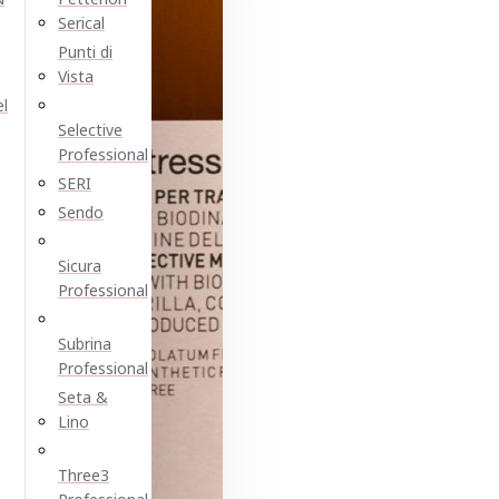
Serical
Punti di
Vista
el
Selective
Professional
SERI
Sendo
Sicura
Professional
Subrina
Professional
Seta &
Lino
Three3