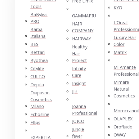
Free Limix
Tools
KYO
BaByliss
GAMMAPIU
PRO
L'Oreal
HAIR
Barba
Professionn
COMPANY
Italiana
Luxury Hair
HAIRWAY
BES
Color
Healthy
Bettari
Matrix
Hair
Byothea
Project
Mi Amante
Citylife
Infinity
Professional
Care
CULT.O
Mimare
Insight
Depilia
Natural
JJ's
Diapason
Cosmetics
Cosmetics
Milano
Joanna
Moroccanoil
Professional
Echosline
OLAPLEX
JOICO
Ellірѕ
Orofluido
Jungle
OWAY
fever
EXPERTIA