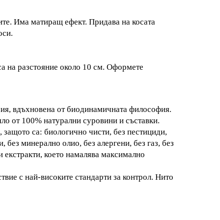
ите. Има матиращ ефект. Придава на косата
оси.
са на разстояние около 10 см. Оформете
рия, вдъхнoвена от биодинамичната философия.
яло от 100% натурални суровини и съставки.
 защото са: биологично чисти, без пестициди,
, без минерално олио, без алергени, без газ, без
и екстракти, което намалява максимално
твие с най-високите стандарти за контрол. Нито