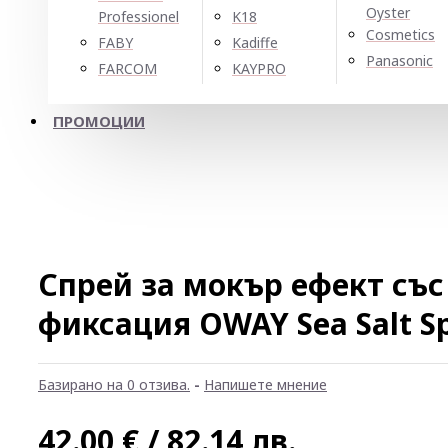
Oyster
Professionel
K18
Cosmetics
FABY
Kadiffe
Panasonic
FARCOM
KAYPRO
ПРОМОЦИИ
Спрей за мокър ефект със
фиксация OWAY Sea Salt S
Базирано на 0 отзива.
-
Напишете мнение
42.00 € / 82.14 лв.