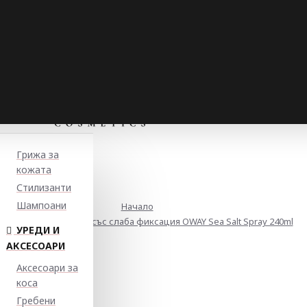
Грижа за
кожата
Стилизанти
Шампоани
Начало
прей за мокър ефект със слаба фиксация OWAY Sea Salt Spray 240ml
УРЕДИ И
АКСЕСОАРИ
Аксесоари за
коса
Гребени