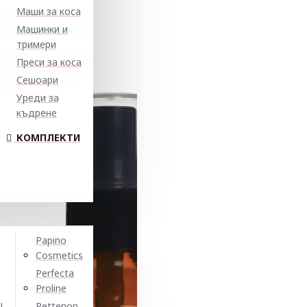
Маши за коса
Машинки и
тримери
Преси за коса
Сешоари
Уреди за
къдрене
КОМПЛЕКТИ
Papino
Cosmetics
Perfecta
Proline
N
Pettenon