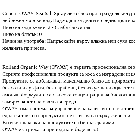
Спреят OWAY Sea Salt Spray леко фиксира и разделя кичур
небрежен морски вид.
Подходящ за дълги и средно дълги к
Ниво на задържане: 2 - Слаба фиксация
Ниво на блясък: 0
Начин на употреба: Напръскайте върху влажна или суха ко
желаната прическа.
Rolland Organic Way (O'WAY) е първата професионална се
Серията професионални продукти за коса са изградени изц
Продуктите се доближават максимално близо до природата,
без соли и сулфати, без парабени, без изкуствени оцветители
амоняк. Формулите са с висока концентрация на биологичн
замърсяването на околната среда.
O'WAY има система за управление на качеството в съответс
една съставка от продуктите не е тествана върху животни.
Всички опаковки на продуктите са биоразградими.
O'WAY е с грижа за природата и бъдещето!