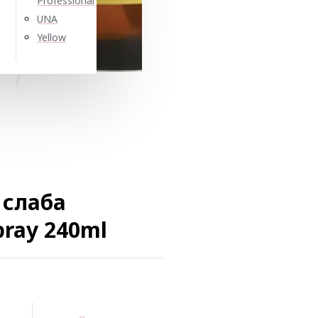
Professional
UNA
Yellow
 слаба
pray 240ml