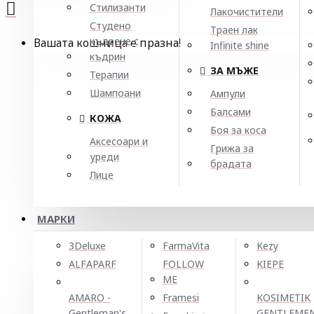
Стилизанти
Лакочистители
Студено
Траен лак
къдрене с
Вашата кошница е празна!
Infinite shine
къдрин
ЗА МЪЖЕ
Терапии
Шампоани
Ампули
Балсами
КОЖА
Боя за коса
Аксесоари и
Грижа за
уреди
брадата
Лице
МАРКИ
3Deluxe
FarmaVita
Kezy
ALFAPARF
FOLLOW
KIEPE
ME
AMARO -
Framesi
KOSIMETIK
Gentleman's
GENTLEME