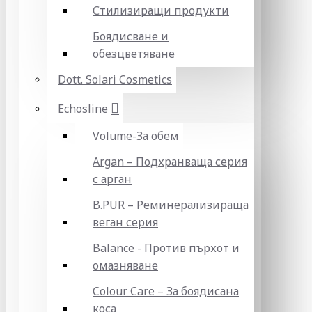
Стилизиращи продукти
Боядисване и
обезцветяване
Dott. Solari Cosmetics
Echosline
Volume-За обем
Argan – Подхранваща серия
с арган
B.PUR – Реминерализираща
веган серия
Balance - Против пърхот и
омазняване
Colour Care – За боядисана
коса