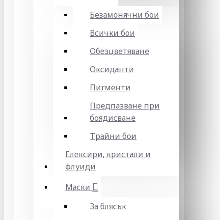
Безамонячни бои
Всички бои
Обезцветяване
Оксиданти
Пигменти
Предпазване при
боядисване
Трайни бои
Елексири, кристали и
флуиди
Маски
За блясък