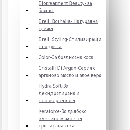
Biotreatment Beauty- за
блясък
Brelil Bothalia- Натурална
грижа
Brelil Styling-Стилизиращи
продукти
Color-За боядисана коса
Cristalli Di Argan-Серия с
арганово масло и алое вера
Hydra Soft-За
дехидратирана и
непокорна коса
Keraforce-За дълбоко
възстановяване на
третирана коса