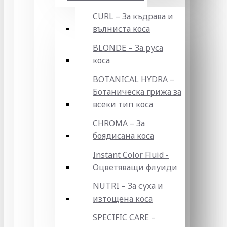
CURL – За къдрава и
вълниста коса
BLONDE – За руса
коса
BOTANICAL HYDRA –
Ботаническа грижа за
всеки тип коса
CHROMA – За
боядисана коса
Instant Color Fluid -
Оцветяващи флуиди
NUTRI – За суха и
изтощена коса
SPECIFIC CARE –