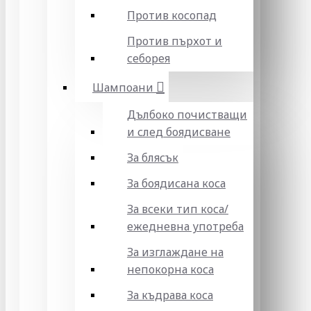
Против косопад
Против пърхот и
себорея
Шампоани
Дълбоко почистващи
и след боядисване
За блясък
За боядисана коса
За всеки тип коса/
ежедневна употреба
За изглаждане на
непокорна коса
За къдрава коса