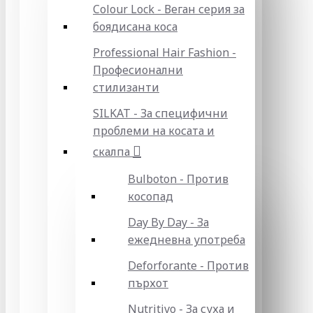
Colour Lock - Веган серия за
боядисана коса
Professional Hair Fashion -
Професионални
стилизанти
SILKAT - За специфични
проблеми на косата и
скалпа
Bulboton - Против
косопад
Day By Day - За
ежедневна употреба
Deforforante - Против
пърхот
Nutritivo - За суха и