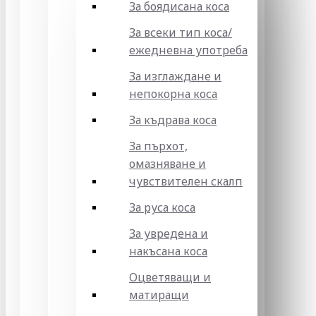
За боядисана коса
За всеки тип коса/
ежедневна употреба
За изглаждане и
непокорна коса
За къдрава коса
За пърхот,
омазняване и
чувствителен скалп
За руса коса
За увредена и
накъсана коса
Оцветяващи и
матиращи