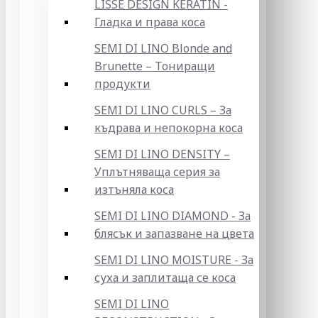
LISSE DESIGN KERATIN -
Гладка и права коса
SEMI DI LINO Blonde and
Brunette – Тониращи
продукти
SEMI DI LINO CURLS – За
къдрава и непокорна коса
SEMI DI LINO DENSITY –
Уплътняваща серия за
изтъняла коса
SEMI DI LINO DIAMOND - За
блясък и запазване на цвета
SEMI DI LINO MOISTURE - За
суха и заплитаща се коса
SEMI DI LINO