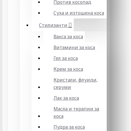
Против косопад
Суха и изтощена коса
Стилизанти
Вакса за коса
Витамини за коса
Гел за коса
Крем за коса
Кристали, флуиди,
серуми
Лак за коса
Масла и терапии за
коса
Пудра за коса