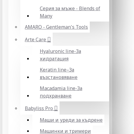
Серия за мъже - Blends of
Many
AMARO - Gentleman's Tools
Arte Care
Hyaluronic line-За
хидратация
Keratin line–За
възстановяване
Macadamia line-За
подхранване
Babyliss Pro
Маши и уреди за къдрене
Машинки и тримери