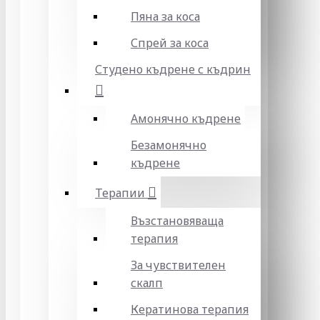
Пяна за коса
Спрей за коса
Студено къдрене с къдрин
Амонячно къдрене
Безамонячно
къдрене
Терапии
Възстановяваща
терапия
За чувствителен
скалп
Кератинова терапия