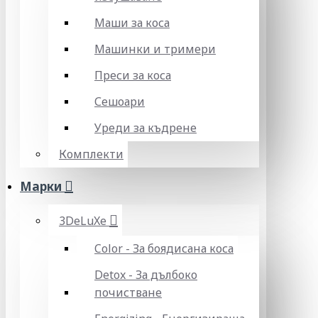
Маши за коса
Машинки и тримери
Преси за коса
Сешоари
Уреди за къдрене
Комплекти
Марки
3DeLuXe
Color - За боядисана коса
Detox - За дълбоко
почистване