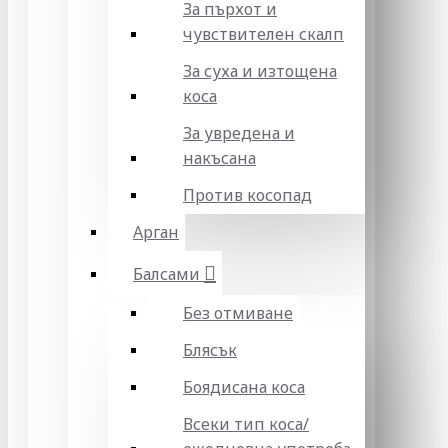
За пърхот и
чувствителен скалп
За суха и изтощена
коса
За увредена и
накъсана
Против косопад
Арган
Балсами
Без отмиване
Блясък
Боядисана коса
Всеки тип коса/