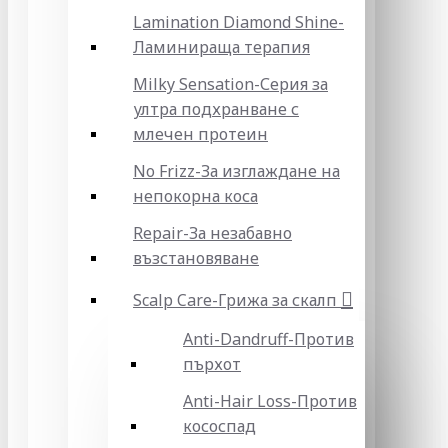
Lamination Diamond Shine-
Ламинираща терапия
Milky Sensation-Серия за
ултра подхранване с
млечен протеин
No Frizz-За изглаждане на
непокорна коса
Repair-За незабавно
възстановяване
Scalp Care-Грижа за скалп
Anti-Dandruff-Против
пърхот
Anti-Hair Loss-Против
кососпад