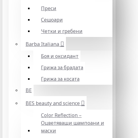
Преси
Сешоари
Четки и гребени
Barba Italiana
Боя и оксидант
Грижа за брадата
Грижа за косата
BE
BES beauty and science
Color Reflection –
Оцветяващи шампоани и
маски