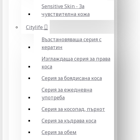
Sensitive Skin - За
чувствителна кожа
Citylife
Възстановяваща серия с
кератин
Изглаждаща серия за права
коса
Серия за боядисана коса
Серия за ежедневна
употреба
Серия за косопад, пърхот
Серия за къдрава коса
Серия за обем