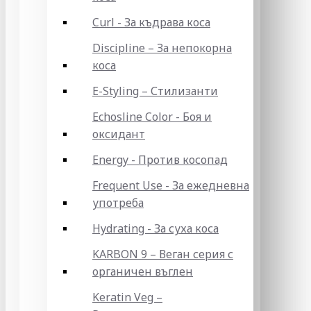
Curl - За къдрава коса
Discipline – За непокорна
коса
E-Styling – Стилизанти
Echosline Color - Боя и
оксидант
Energy - Против косопад
Frequent Use - За ежедневна
употреба
Hydrating - За суха коса
KARBON 9 – Веган серия с
органичен въглен
Keratin Veg –