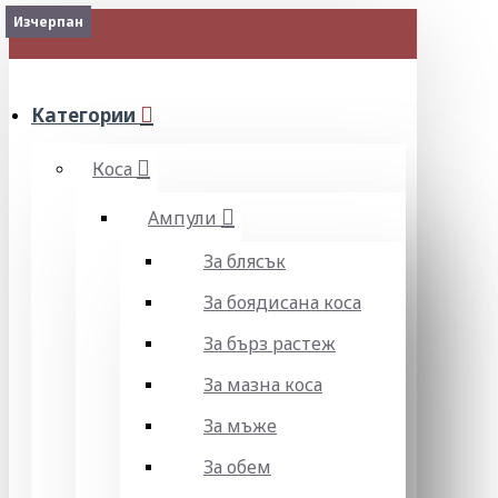
Изчерпан
Изчерпан
МЕНЮ
Категории
Коса
Ампули
За блясък
За боядисана коса
За бърз растеж
За мазна коса
За мъже
За обем