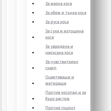
За мазна коса
За обем и тънка коса
За руса коса
За суха и изтощена
коса
За увредена и
накъсана коса
За чувствителен
скалп
Оцветяващи и
матиращи
Против косопад и за
бърз растеж
Против пърхот