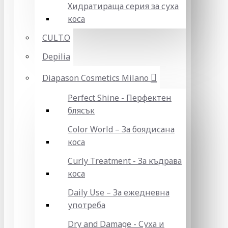
Хидратираща серия за суха
коса
CULT.O
Depilia
Diapason Cosmetics Milano
Perfect Shine - Перфектен
блясък
Color World – За боядисана
коса
Curly Treatment - За къдрава
коса
Daily Use – За ежедневна
употреба
Dry and Damage - Суха и