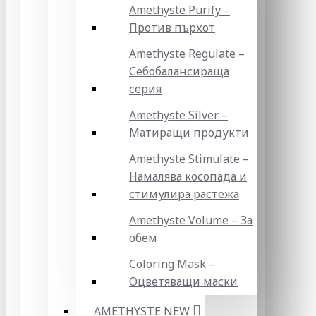
Amethyste Purify –
Против пърхот
Amethyste Regulate –
Себобалансираща
серия
Amethyste Silver –
Матиращи продукти
Amethyste Stimulate –
Намалява косопада и
стимулира растежа
Amethyste Volume – За
обем
Coloring Mask –
Оцветяващи маски
AMETHYSTE NEW