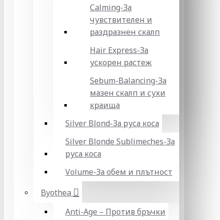
Calming-За
чувствителен и
раздразнен скалп
Hair Express-За
ускорен растеж
Sebum-Balancing-За
мазен скалп и сухи
краища
Silver Blond-За руса коса
Silver Blonde Sublіmeches-За
руса коса
Volume-За обем и плътност
Byothea
Anti-Age – Против бръчки