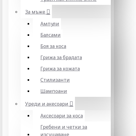
За мъже
Ампули
Балсами
Боя за коса
Грижа за брадата
Грижа за кожата
Стилизанти
Шампоани
Уреди и акесоари
Аксесоари за коса
Гребени и четки за
изсушаване