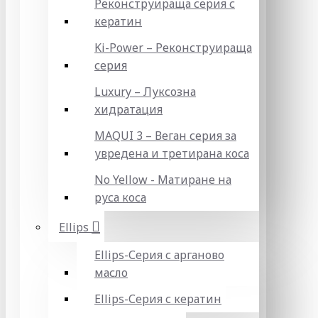
Реконструираща серия с
кератин
Ki-Power – Реконструираща
серия
Luxury – Луксозна
хидратация
MAQUI 3 – Веган серия за
увредена и третирана коса
No Yellow - Матиране на
руса коса
Ellips
Ellips-Серия с арганово
масло
Ellips-Серия с кератин