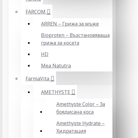
FARCOM
ARREN – Грижа за мъже
Bioproten – Възстановяваща
грижа за косата
HD
Mea Natutra
FarmaVita
AMETHYSTE
Amethyste Color – За
боядисана коса
Amethyste Hydrate –
Хидратация