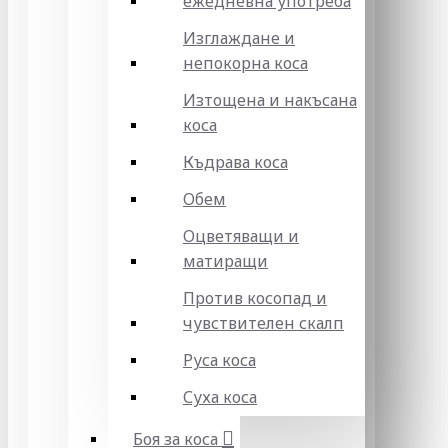
ежедневна употреба
Изглаждане и
непокорна коса
Изтощена и накъсана
коса
Къдрава коса
Обем
Оцветяващи и
матиращи
Против косопад и
чувствителен скалп
Руса коса
Суха коса
Боя за коса