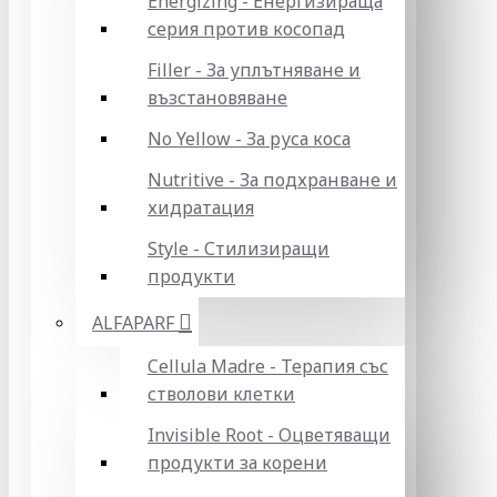
Energizing - Енергизираща
серия против косопад
Filler - За уплътняване и
възстановяване
No Yellow - За руса коса
Nutritive - За подхранване и
хидратация
Style - Стилизиращи
продукти
ALFAPARF
Cellula Madre - Терапия със
стволови клетки
Invisible Root - Оцветяващи
продукти за корени