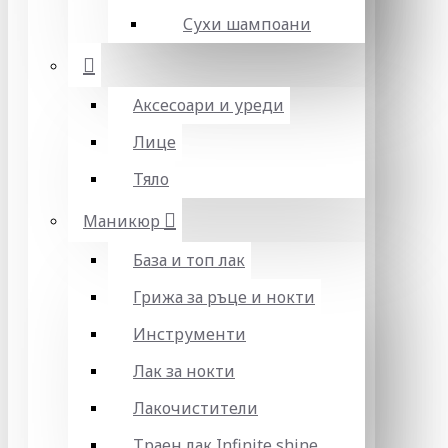
Сухи шампоани
Аксесоари и уреди
Лице
Тяло
Маникюр
База и топ лак
Грижа за ръце и нокти
Инструменти
Лак за нокти
Лакочистители
Траен лак Infinite shine