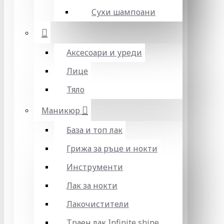
Сухи шампоани
Аксесоари и уреди
Лице
Тяло
Маникюр
База и топ лак
Грижа за ръце и нокти
Инструменти
Лак за нокти
Лакочистители
Траен лак Infinite shine