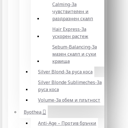
Calming-За
чувствителен и
раздразнен скалп
Hair Express-За
ускорен растеж
Sebum-Balancing-За
мазен скалп и сухи
краища
Silver Blond-За руса коса
Silver Blonde Sublіmeches-За
руса коса
Volume-За обем и плътност
Byothea
Anti-Age – Против бръчки