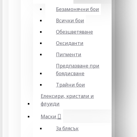
Безамонячни бои
Всички бои
Обезцветяване
Оксиданти
Пигменти
Предпазване при
боядисване
Трайни бои
Елексири, кристали и
флуиди
Маски
За блясък