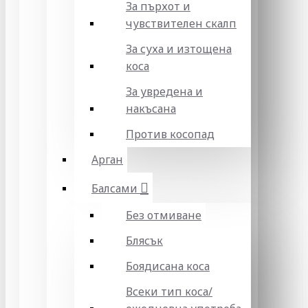
За пърхот и
чувствителен скалп
За суха и изтощена
коса
За увредена и
накъсана
Против косопад
Арган
Балсами
Без отмиване
Блясък
Боядисана коса
Всеки тип коса/