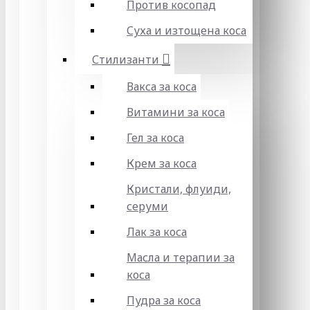
Против косопад
Суха и изтощена коса
Стилизанти
Вакса за коса
Витамини за коса
Гел за коса
Крем за коса
Кристали, флуиди,
серуми
Лак за коса
Масла и терапии за
коса
Пудра за коса