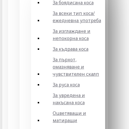
За боядисана коса
За всеки тип коса/
ежедневна употреба
За изглаждане и
непокорна коса
За къдрава коса
За пърхот,
омазняване и
чувствителен скалп
За руса коса
За увредена и
накъсана коса
Оцветяващи и
матиращи