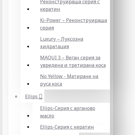
Реконструираща серия с
кератин
Ki-Power – Реконструираща
серия
Luxury – Луксозна
хидратация
MAQUI 3 – Веган серия за
увредена и третирана коса
No Yellow - Матиране на
руса коса
Ellips
Ellips-Серия с арганово
масло
Ellips-Серия с кератин