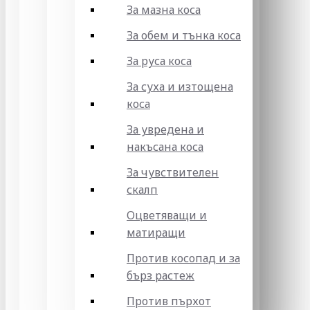
За мазна коса
За обем и тънка коса
За руса коса
За суха и изтощена
коса
За увредена и
накъсана коса
За чувствителен
скалп
Оцветяващи и
матиращи
Против косопад и за
бърз растеж
Против пърхот