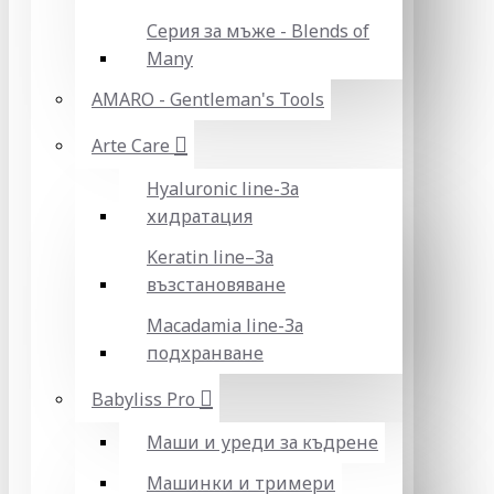
Серия за мъже - Blends of
Many
AMARO - Gentleman's Tools
Arte Care
Hyaluronic line-За
хидратация
Keratin line–За
възстановяване
Macadamia line-За
подхранване
Babyliss Pro
Маши и уреди за къдрене
Машинки и тримери