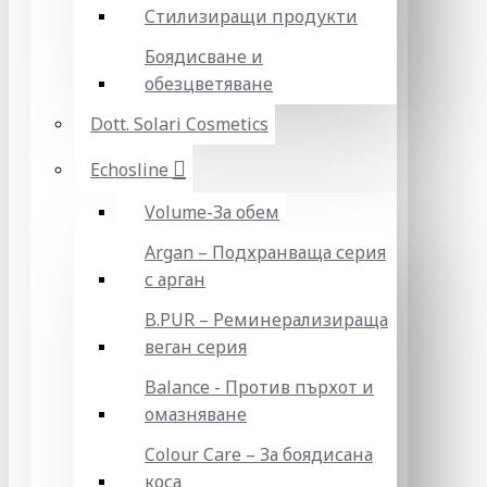
Стилизиращи продукти
Боядисване и
обезцветяване
Dott. Solari Cosmetics
Echosline
Volume-За обем
Argan – Подхранваща серия
с арган
B.PUR – Реминерализираща
веган серия
Balance - Против пърхот и
омазняване
Colour Care – За боядисана
коса