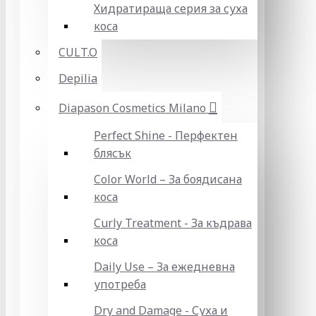
Хидратираща серия за суха
коса
CULT.O
Depilia
Diapason Cosmetics Milano
Perfect Shine - Перфектен
блясък
Color World – За боядисана
коса
Curly Treatment - За къдрава
коса
Daily Use – За ежедневна
употреба
Dry and Damage - Суха и