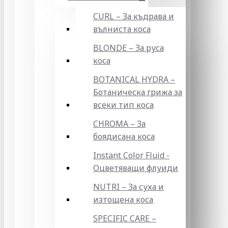
CURL – За къдрава и
вълниста коса
BLONDE – За руса
коса
BOTANICAL HYDRA –
Ботаническа грижа за
всеки тип коса
CHROMA – За
боядисана коса
Instant Color Fluid -
Оцветяващи флуиди
NUTRI – За суха и
изтощена коса
SPECIFIC CARE –