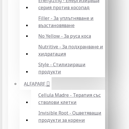
Energizing - Енергизираща
серия против косопад
Filler - За уплътняване и
възстановяване
No Yellow - За руса коса
Nutritive - За подхранване и
хидратация
Style - Стилизиращи
продукти
ALFAPARF
Cellula Madre - Терапия със
стволови клетки
Invisible Root - Оцветяващи
продукти за корени