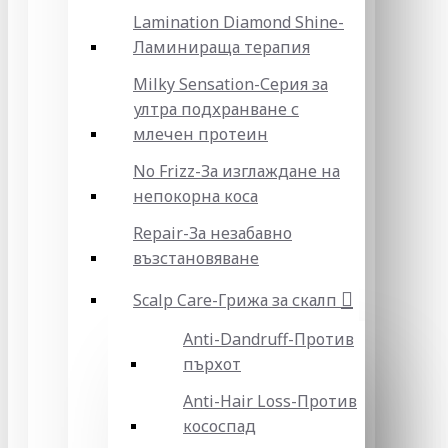
Lamination Diamond Shine-
Ламинираща терапия
Milky Sensation-Серия за
ултра подхранване с
млечен протеин
No Frizz-За изглаждане на
непокорна коса
Repair-За незабавно
възстановяване
Scalp Care-Грижа за скалп
Anti-Dandruff-Против
пърхот
Anti-Hair Loss-Против
кососпад