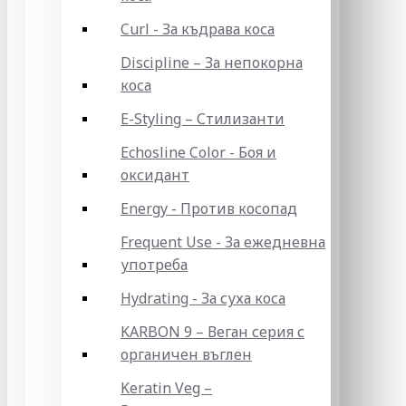
Curl - За къдрава коса
Discipline – За непокорна
коса
E-Styling – Стилизанти
Echosline Color - Боя и
оксидант
Energy - Против косопад
Frequent Use - За ежедневна
употреба
Hydrating - За суха коса
KARBON 9 – Веган серия с
органичен въглен
Keratin Veg –