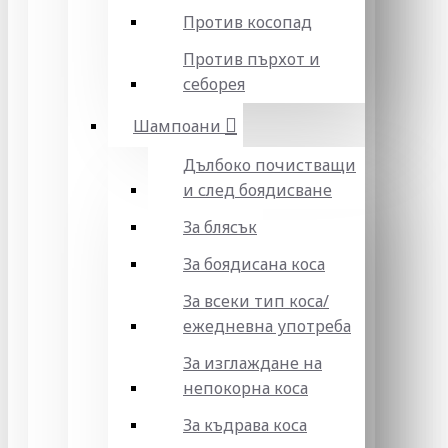
Против косопад
Против пърхот и
себорея
Шампоани
Дълбоко почистващи
и след боядисване
За блясък
За боядисана коса
За всеки тип коса/
ежедневна употреба
За изглаждане на
непокорна коса
За къдрава коса