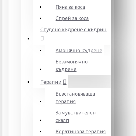
Пяна за коса
Спрей за коса
Студено къдрене с къдрин
Амонячно къдрене
Безамонячно
къдрене
Терапии
Възстановяваща
терапия
За чувствителен
скалп
Кератинова терапия