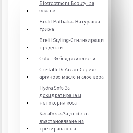
Biotreatment Beauty- за
блясък
Brelil Bothalia- Натурална
грижа
Brelil Styling-Стилизиращи
продукти
Color-За боядисана коса
Cristalli Di Argan-Серия с
арганово масло и алое вера
Hydra Soft-За
дехидратирана и
непокорна коса
Keraforce-За дълбоко
възстановяване на
третирана коса