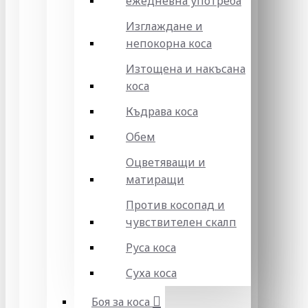
ежедневна употреба
Изглаждане и
непокорна коса
Изтощена и накъсана
коса
Къдрава коса
Обем
Оцветяващи и
матиращи
Против косопад и
чувствителен скалп
Руса коса
Суха коса
Боя за коса