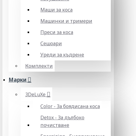
Маши за коса
Машинки и тримери
Преси за коса
Сешоари
Уреди за къдрене
Комплекти
Марки
3DeLuXe
Color - За боядисана коса
Detox - За дълбоко
почистване