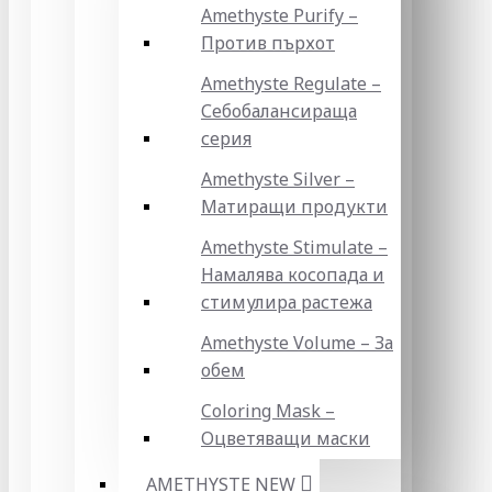
Amethyste Purify –
Против пърхот
Amethyste Regulate –
Себобалансираща
серия
Amethyste Silver –
Матиращи продукти
Amethyste Stimulate –
Намалява косопада и
стимулира растежа
Amethyste Volume – За
обем
Coloring Mask –
Оцветяващи маски
AMETHYSTE NEW