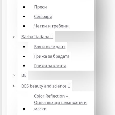
Преси
Сешоари
Четки и гребени
Barba Italiana
Боя и оксидант
Грижа за брадата
Грижа за косата
BE
BES beauty and science
Color Reflection –
Оцветяващи шампоани и
маски