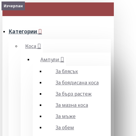
Изчерпан
Изчерпан
МЕНЮ
Категории
Коса
Ампули
За блясък
За боядисана коса
За бърз растеж
За мазна коса
За мъже
За обем