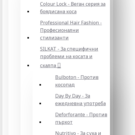
Colour Lock - Веган серия за
боядисана коса
Professional Hair Fashion -
Професионални
стилизанти
SILKAT - За специфични
проблеми на косата и
скалпа
Bulboton - Против
косопад
Day By Day - За
ежедневна употреба
Deforforante - Против
пърхот
Nutritivo - За суха и