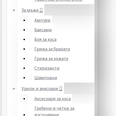
За мъже
Ампули
Балсами
Боя за коса
Грижа за брадата
Грижа за кожата
Стилизанти
Шампоани
Уреди и акесоари
Аксесоари за коса
Гребени и четки за
изсушаване