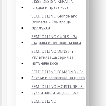
LISSE DESIGN KERATIN -
Гладка и права коса
SEMI DI LINO Blonde and
Brunette – Тониращи
продукти
SEMI DI LINO CURLS – За
къдрава и непокорна коса
SEMI DI LINO DENSITY –
Уплътняваща серия за
изтъняла коса
SEMI DI LINO DIAMOND - За
блясък и запазване на цвета
SEMI DI LINO MOISTURE - За
суха и заплитаща се коса
SEMI DI LINO