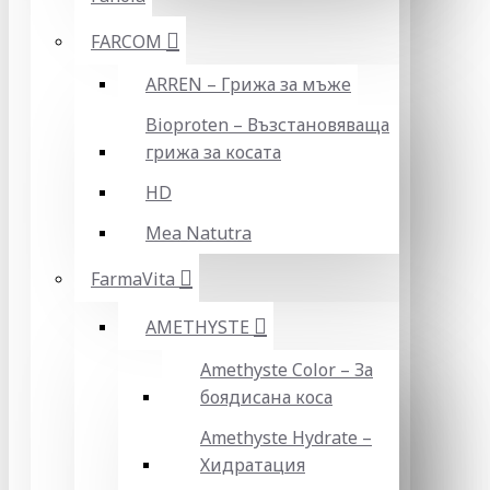
FARCOM
ARREN – Грижа за мъже
Bioproten – Възстановяваща
грижа за косата
HD
Mea Natutra
FarmaVita
AMETHYSTE
Amethyste Color – За
боядисана коса
Amethyste Hydrate –
Хидратация