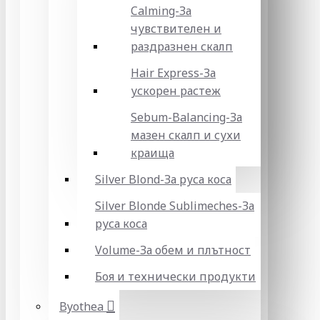
Calming-За
чувствителен и
раздразнен скалп
Hair Express-За
ускорен растеж
Sebum-Balancing-За
мазен скалп и сухи
краища
Silver Blond-За руса коса
Silver Blonde Sublіmeches-За
руса коса
Volume-За обем и плътност
Боя и технически продукти
Byothea