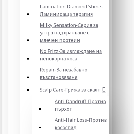
Lamination Diamond Shine-
Ламинираща терапия
Milky Sensation-Серия за
ултра подхранване с
млечен протеин
No Frizz-За изглаждане на
непокорна коса
Repair-За незабавно
възстановяване
Scalp Care-Грижа за скалп
Anti-Dandruff-Против
пърхот
Anti-Hair Loss-Против
кососпад