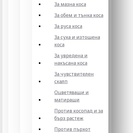
За мазна коса
За обем и тънка коса
За руса коса
За суха и изтощена
коса
За увредена и
накъсана коса
За чувствителен
скалп
Оцветяващи и
матиращи
Против косопад и за
бърз растеж
Против пърхот