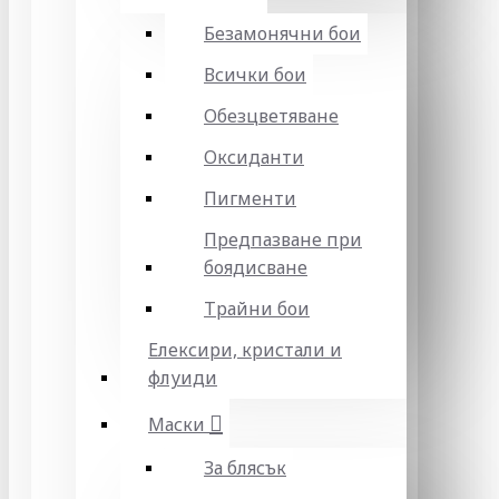
Безамонячни бои
Всички бои
Обезцветяване
Оксиданти
Пигменти
Предпазване при
боядисване
Трайни бои
Елексири, кристали и
флуиди
Маски
За блясък