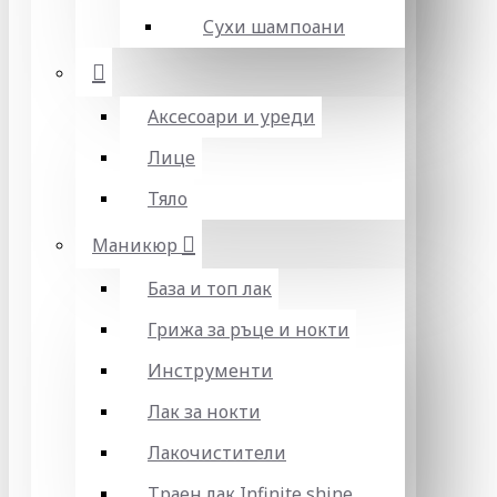
Сухи шампоани
Аксесоари и уреди
Лице
Тяло
Маникюр
База и топ лак
Грижа за ръце и нокти
Инструменти
Лак за нокти
Лакочистители
Траен лак Infinite shine