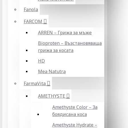
Fanola
FARCOM
ARREN – Грижа за мъже
Bioproten – Възстановяваща
грижа за косата
HD
Mea Natutra
FarmaVita
AMETHYSTE
Amethyste Color – За
боядисана коса
Amethyste Hydrate –