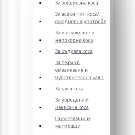
За боядисана коса
За всеки тип коса/
ежедневна употреба
За изглаждане и
непокорна коса
За къдрава коса
За пърхот,
омазняване и
чувствителен скалп
За руса коса
За увредена и
накъсана коса
Оцветяващи и
матиращи