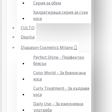
Серия за обем
Хидратираща серия за суха
коса
CULT.O
Depilia
Diapason Cosmetics Milano
Perfect Shine - Перфектен
блясък
Color World – За боядисана
коса
Curly Treatment - За къдрава
коса
Daily Use – За ежедневна
употреба