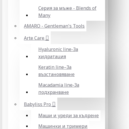
Серия за мъже - Blends of
Many
AMARO - Gentleman's Tools
Arte Care
Hyaluronic line-За
хидратация
Keratin line–За
възстановяване
Macadamia line-За
подхранване
Babyliss Pro
Маши и уреди за къдрене
Машинки и тримери