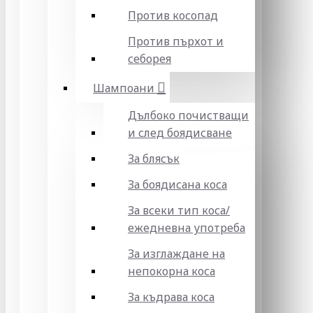
Против косопад
Против пърхот и
себорея
Шампоани
Дълбоко почистващи
и след боядисване
За блясък
За боядисана коса
За всеки тип коса/
ежедневна употреба
За изглаждане на
непокорна коса
За къдрава коса