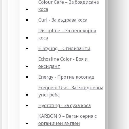
Colour Care – За боядисана
коса
Curl - За къдрава коса
Discipline – За непокорна
коса
E-Styling – Стилизанти
Echosline Color - Боя и
оксидант
Energy - Против косопад
Frequent Use - За ежедневна
употреба
Hydrating - За суха коса
KARBON 9 – Веган серия с
органичен въглен