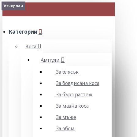
Изчерпан
Изчерпан
Изчерпан
МЕНЮ
Категории
Коса
Ампули
За блясък
За боядисана коса
За бърз растеж
За мазна коса
За мъже
За обем