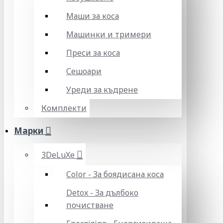
Маши за коса
Машинки и тримери
Преси за коса
Сешоари
Уреди за къдрене
Комплекти
Марки
3DeLuXe
Color - За боядисана коса
Detox - За дълбоко
почистване