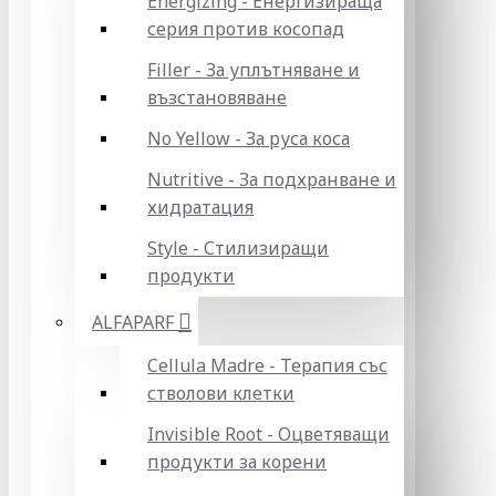
Energizing - Енергизираща
серия против косопад
Filler - За уплътняване и
възстановяване
No Yellow - За руса коса
Nutritive - За подхранване и
хидратация
Style - Стилизиращи
продукти
ALFAPARF
Cellula Madre - Терапия със
стволови клетки
Invisible Root - Оцветяващи
продукти за корени