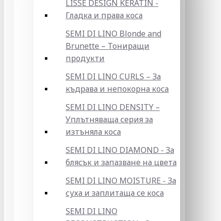
LISSE DESIGN KERATIN -
Гладка и права коса
SEMI DI LINO Blonde and
Brunette – Тониращи
продукти
SEMI DI LINO CURLS – За
къдрава и непокорна коса
SEMI DI LINO DENSITY –
Уплътняваща серия за
изтъняла коса
SEMI DI LINO DIAMOND - За
блясък и запазване на цвета
SEMI DI LINO MOISTURE - За
суха и заплитаща се коса
SEMI DI LINO