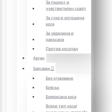
За пърхот и
чувствителен скалп
За суха и изтощена
коса
За увредена и
накъсана
Против косопад
Арган
Балсами
Без отмиване
Блясък
Боядисана коса
Всеки тип коса/