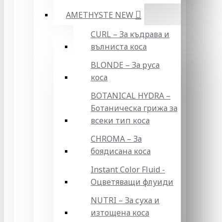
AMETHYSTE NEW
CURL – За къдрава и
вълниста коса
BLONDE – За руса
коса
BOTANICAL HYDRA –
Ботаническа грижа за
всеки тип коса
CHROMA – За
боядисана коса
Instant Color Fluid -
Оцветяващи флуиди
NUTRI – За суха и
изтощена коса