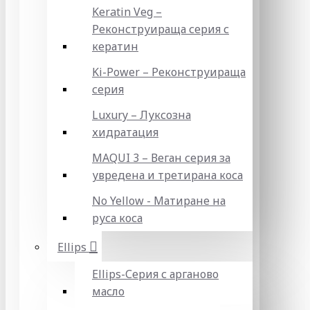
Keratin Veg –
Реконструираща серия с
кератин
Ki-Power – Реконструираща
серия
Luxury – Луксозна
хидратация
MAQUI 3 – Веган серия за
увредена и третирана коса
No Yellow - Матиране на
руса коса
Ellips
Ellips-Серия с арганово
масло