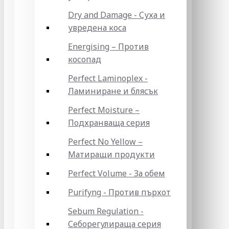
Dry and Damage - Суха и
увредена коса
Energising – Против
косопад
Perfect Laminoplex -
Ламиниране и блясък
Perfect Moisture –
Подхранваща серия
Perfect No Yellow –
Матиращи продукти
Perfect Volume - За обем
Purifyng - Против пърхот
Sebum Regulation -
Себорегулираща серия