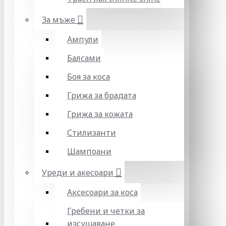
За мъже
Ампули
Балсами
Боя за коса
Грижа за брадата
Грижа за кожата
Стилизанти
Шампоани
Уреди и акесоари
Аксесоари за коса
Гребени и четки за
изсушаване