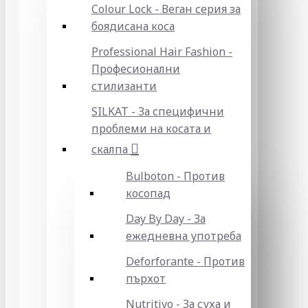
Colour Lock - Веган серия за
боядисана коса
Professional Hair Fashion -
Професионални
стилизанти
SILKAT - За специфични
проблеми на косата и
скалпа
Bulboton - Против
косопад
Day By Day - За
ежедневна употреба
Deforforante - Против
пърхот
Nutritivo - За суха и