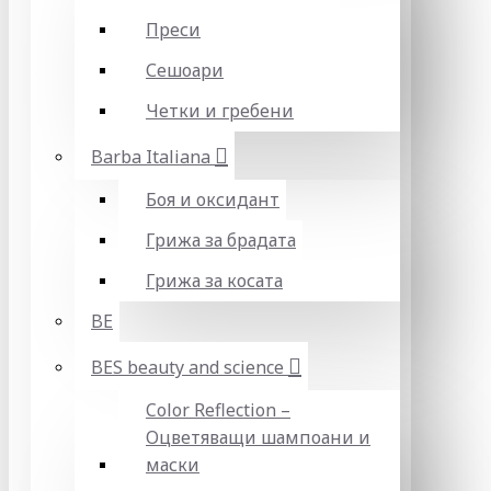
Преси
Сешоари
Четки и гребени
Barba Italiana
Боя и оксидант
Грижа за брадата
Грижа за косата
BE
BES beauty and science
Color Reflection –
Оцветяващи шампоани и
маски