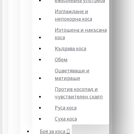
ежедневна употреба
Изглаждане и
непокорна коса
Изтощена и накъсана
коса
Къдрава коса
Обем
Оцветяващи и
матиращи
Против косопад и
чувствителен скалп
Руса коса
Суха коса
Боя за коса