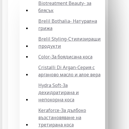
Biotreatment Beauty- за
блясък
Brelil Bothalia- Натурална
грижа
Brelil Styling-Стилизиращи
продукти
Color-За боядисана коса
Cristalli Di Argan-Серия с
арганово масло и алое вера
Hydra Soft-За
дехидратирана и
непокорна коса
Keraforce-За дълбоко
възстановяване на
третирана коса