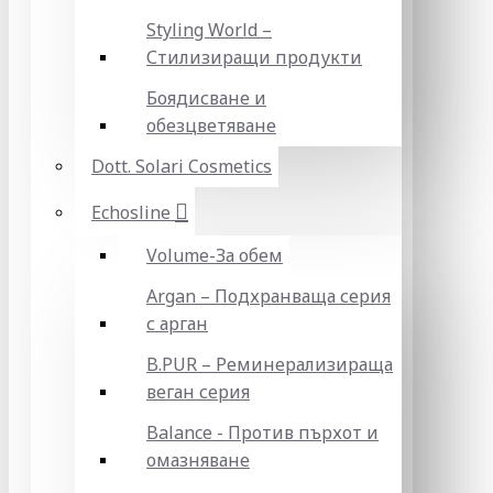
Styling World –
Стилизиращи продукти
Боядисване и
обезцветяване
Dott. Solari Cosmetics
Echosline
Volume-За обем
Argan – Подхранваща серия
с арган
B.PUR – Реминерализираща
веган серия
Balance - Против пърхот и
омазняване