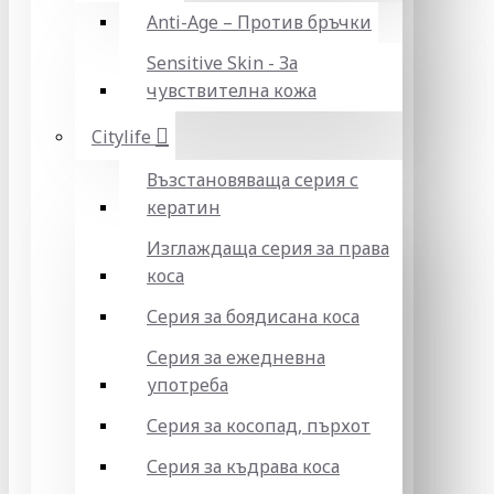
Anti-Age – Против бръчки
Sensitive Skin - За
чувствителна кожа
Citylife
Възстановяваща серия с
кератин
Изглаждаща серия за права
коса
Серия за боядисана коса
Серия за ежедневна
употреба
Серия за косопад, пърхот
Серия за къдрава коса