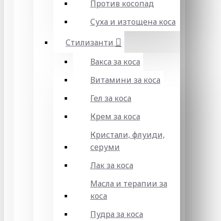
Против косопад
Суха и изтощена коса
Стилизанти
Вакса за коса
Витамини за коса
Гел за коса
Крем за коса
Кристали, флуиди,
серуми
Лак за коса
Масла и терапии за
коса
Пудра за коса