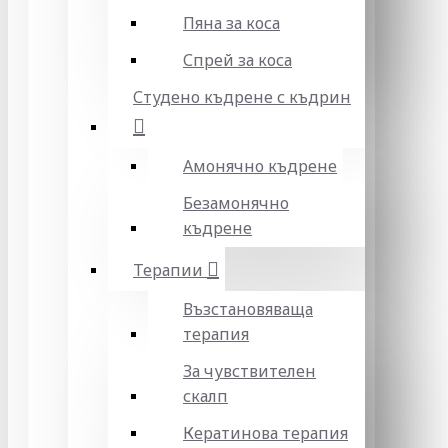
Пяна за коса
Спрей за коса
Студено къдрене с къдрин
Амонячно къдрене
Безамонячно
къдрене
Терапии
Възстановяваща
терапия
За чувствителен
скалп
Кератинова терапия