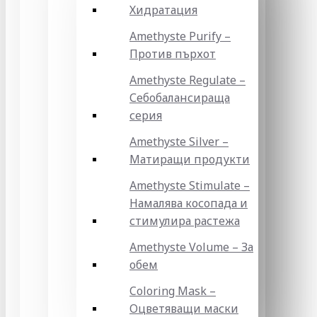
Хидратация
Amethyste Purify –
Против пърхот
Amethyste Regulate –
Себобалансираща
серия
Amethyste Silver –
Матиращи продукти
Amethyste Stimulate –
Намалява косопада и
стимулира растежа
Amethyste Volume – За
обем
Coloring Mask –
Оцветяващи маски