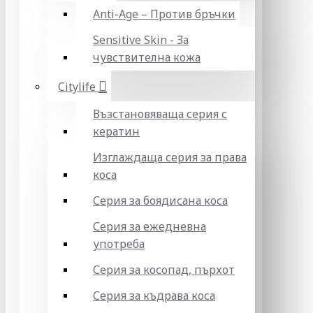
Anti-Age – Против бръчки
Sensitive Skin - За
чувствителна кожа
Citylife
Възстановяваща серия с
кератин
Изглаждаща серия за права
коса
Серия за боядисана коса
Серия за ежедневна
употреба
Серия за косопад, пърхот
Серия за къдрава коса