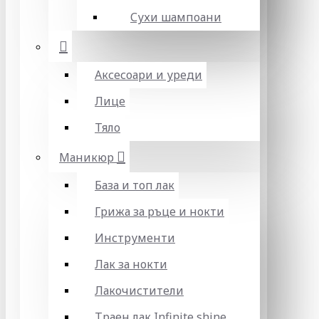
Сухи шампоани
Аксесоари и уреди
Лице
Тяло
Маникюр
База и топ лак
Грижа за ръце и нокти
Инструменти
Лак за нокти
Лакочистители
Траен лак Infinite shine