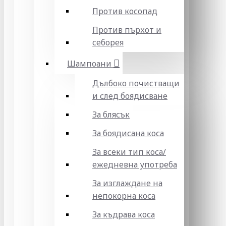
Против косопад
Против пърхот и
себорея
Шампоани
Дълбоко почистващи
и след боядисване
За блясък
За боядисана коса
За всеки тип коса/
ежедневна употреба
За изглаждане на
непокорна коса
За къдрава коса