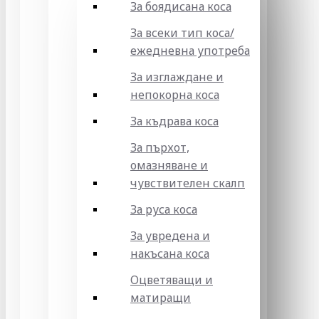
За боядисана коса
За всеки тип коса/
ежедневна употреба
За изглаждане и
непокорна коса
За къдрава коса
За пърхот,
омазняване и
чувствителен скалп
За руса коса
За увредена и
накъсана коса
Оцветяващи и
матиращи