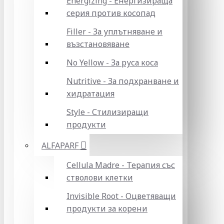
Energizing - Енергизираща
серия против косопад
Filler - За уплътняване и
възстановяване
No Yellow - За руса коса
Nutritive - За подхранване и
хидратация
Style - Стилизиращи
продукти
ALFAPARF
Cellula Madre - Терапия със
стволови клетки
Invisible Root - Оцветяващи
продукти за корени