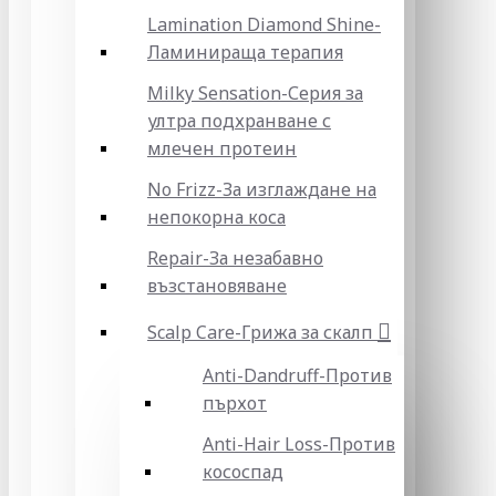
Lamination Diamond Shine-
Ламинираща терапия
Milky Sensation-Серия за
ултра подхранване с
млечен протеин
No Frizz-За изглаждане на
непокорна коса
Repair-За незабавно
възстановяване
Scalp Care-Грижа за скалп
Anti-Dandruff-Против
пърхот
Anti-Hair Loss-Против
кососпад