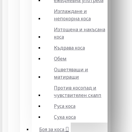
ежедневна употреба
Изглаждане и
непокорна коса
Изтощена и накъсана
коса
Къдрава коса
Обем
Оцветяващи и
матиращи
Против косопад и
чувствителен скалп
Руса коса
Суха коса
Боя за коса