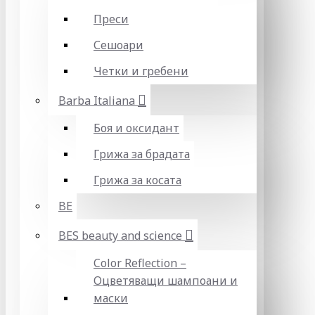
Преси
Сешоари
Четки и гребени
Barba Italiana
Боя и оксидант
Грижа за брадата
Грижа за косата
BE
BES beauty and science
Color Reflection –
Оцветяващи шампоани и
маски