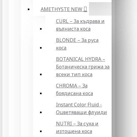
AMETHYSTE NEW
CURL – За къдрава и
вълниста коса
BLONDE – За руса
коса
BOTANICAL HYDRA –
Ботаническа грижа за
всеки тип коса
CHROMA – За
боядисана коса
Instant Color Fluid -
Оцветяващи флуиди
NUTRI – За суха и
изтощена коса