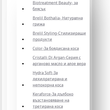
Biotreatment Beauty- за
блясък
Brelil Bothalia- Натурална
грижа
Brelil Styling-Стилизиращи
продукти
Color-За боядисана коса
Cristalli Di Argan-Серия с
арганово масло и алое вера
Hydra Soft-За
дехидратирана и
непокорна коса
Keraforce-За дълбоко
възстановяване на
третирана коса