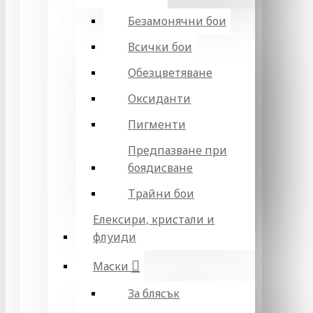
Безамонячни бои
Всички бои
Обезцветяване
Оксиданти
Пигменти
Предпазване при
боядисване
Трайни бои
Елексири, кристали и
флуиди
Маски
За блясък