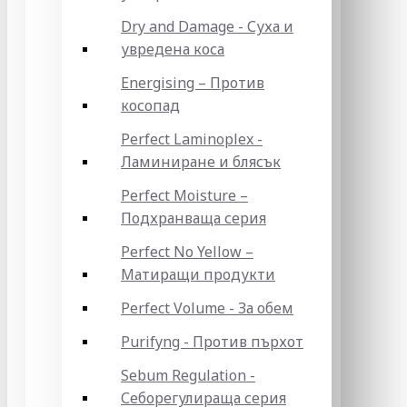
Dry and Damage - Суха и
увредена коса
Energising – Против
косопад
Perfect Laminoplex -
Ламиниране и блясък
Perfect Moisture –
Подхранваща серия
Perfect No Yellow –
Матиращи продукти
Perfect Volume - За обем
Purifyng - Против пърхот
Sebum Regulation -
Себорегулираща серия