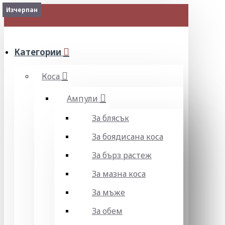
Изчерпан
Изчерпан
МЕНЮ
Категории
Коса
Ампули
За блясък
За боядисана коса
За бърз растеж
За мазна коса
За мъже
За обем