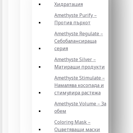
Хидратация
Amethyste Purify –
Против пърхот
Amethyste Regulate –
Себобалансираща
серия
Amethyste Silver –
Матиращи продукти
Amethyste Stimulate –
Намалява косопада и
стимулира растежа
Amethyste Volume – За
обем
Coloring Mask –
Оцветяващи маски