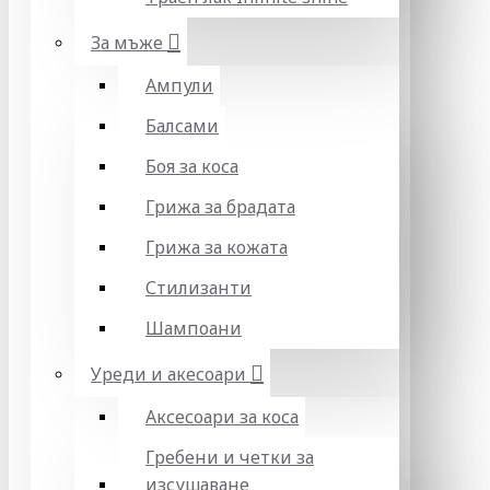
За мъже
Ампули
Балсами
Боя за коса
Грижа за брадата
Грижа за кожата
Стилизанти
Шампоани
Уреди и акесоари
Аксесоари за коса
Гребени и четки за
изсушаване