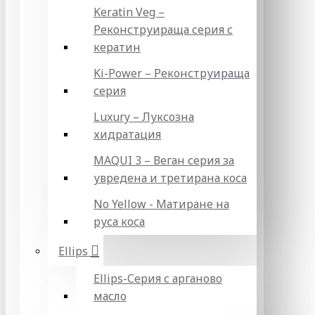
Keratin Veg –
Реконструираща серия с
кератин
Ki-Power – Реконструираща
серия
Luxury – Луксозна
хидратация
MAQUI 3 – Веган серия за
увредена и третирана коса
No Yellow - Матиране на
руса коса
Ellips
Ellips-Серия с арганово
масло