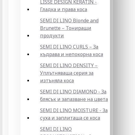
LISSE DESIGN KERATIN -
Гладка и права коса
SEMI DI LINO Blonde and
Brunette – Тониращи
продукти
SEMI DI LINO CURLS – За
къдрава и непокорна коса
SEMI DI LINO DENSITY –
Уплътняваща серия за
изтъняла коса
SEMI DI LINO DIAMOND - За
блясък и запазване на цвета
SEMI DI LINO MOISTURE - За
суха и заплитаща се коса
SEMI DI LINO