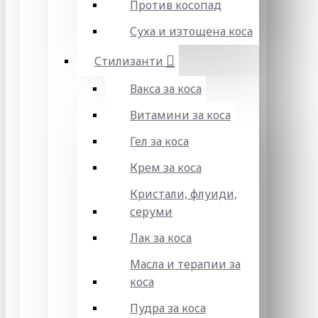
Против косопад
Суха и изтощена коса
Стилизанти
Вакса за коса
Витамини за коса
Гел за коса
Крем за коса
Кристали, флуиди,
серуми
Лак за коса
Масла и терапии за
коса
Пудра за коса