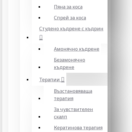
Пяна за коса
Спрей за коса
Студено къдрене с къдрин
Амонячно къдрене
Безамонячно
къдрене
Терапии
Възстановяваща
терапия
За чувствителен
скалп
Кератинова терапия