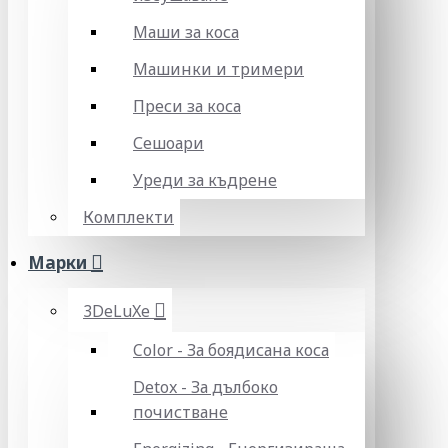
Маши за коса
Машинки и тримери
Преси за коса
Сешоари
Уреди за къдрене
Комплекти
Марки
3DeLuXe
Color - За боядисана коса
Detox - За дълбоко
почистване