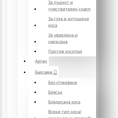
За пърхот и
чувствителен скалп
За суха и изтощена
коса
За увредена и
накъсана
Против косопад
Арган
Балсами
Без отмиване
Блясък
Боядисана коса
Всеки тип коса/