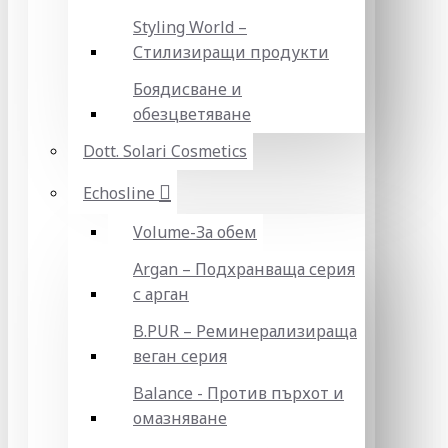
Styling World –
Стилизиращи продукти
Боядисване и
обезцветяване
Dott. Solari Cosmetics
Echosline
Volume-За обем
Argan – Подхранваща серия
с арган
B.PUR – Реминерализираща
веган серия
Balance - Против пърхот и
омазняване