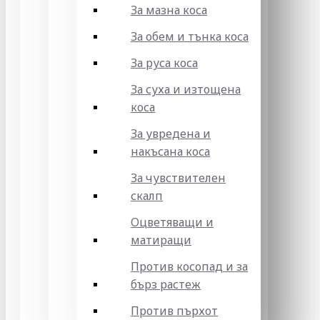
За мазна коса
За обем и тънка коса
За руса коса
За суха и изтощена
коса
За увредена и
накъсана коса
За чувствителен
скалп
Оцветяващи и
матиращи
Против косопад и за
бърз растеж
Против пърхот