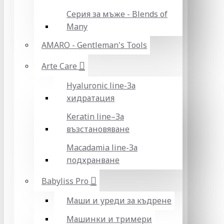
Серия за мъже - Blends of
Many
AMARO - Gentleman's Tools
Arte Care
Hyaluronic line-За
хидратация
Keratin line–За
възстановяване
Macadamia line-За
подхранване
Babyliss Pro
Маши и уреди за къдрене
Машинки и тримери