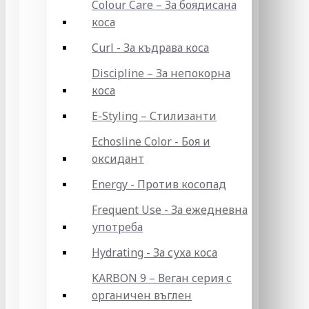
Colour Care – За боядисана
коса
Curl - За къдрава коса
Discipline – За непокорна
коса
E-Styling – Стилизанти
Echosline Color - Боя и
оксидант
Energy - Против косопад
Frequent Use - За ежедневна
употреба
Hydrating - За суха коса
KARBON 9 – Веган серия с
органичен въглен