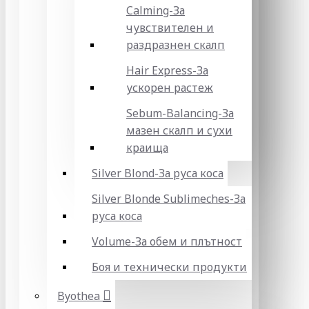
Calming-За
чувствителен и
раздразнен скалп
Hair Express-За
ускорен растеж
Sebum-Balancing-За
мазен скалп и сухи
краища
Silver Blond-За руса коса
Silver Blonde Sublіmeches-За
руса коса
Volume-За обем и плътност
Боя и технически продукти
Byothea