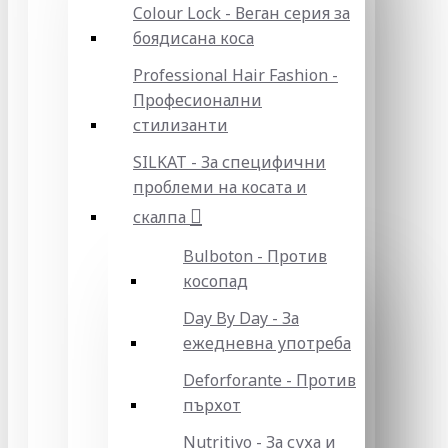
Colour Lock - Веган серия за
боядисана коса
Professional Hair Fashion -
Професионални
стилизанти
SILKAT - За специфични
проблеми на косата и
скалпа
Bulboton - Против
косопад
Day By Day - За
ежедневна употреба
Deforforante - Против
пърхот
Nutritivo - За суха и