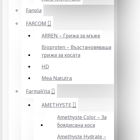
Fanola
FARCOM
ARREN – Грижа за мъже
Bioproten – Възстановяваща
грижа за косата
HD
Mea Natutra
FarmaVita
AMETHYSTE
Amethyste Color – За
боядисана коса
Amethyste Hydrate –