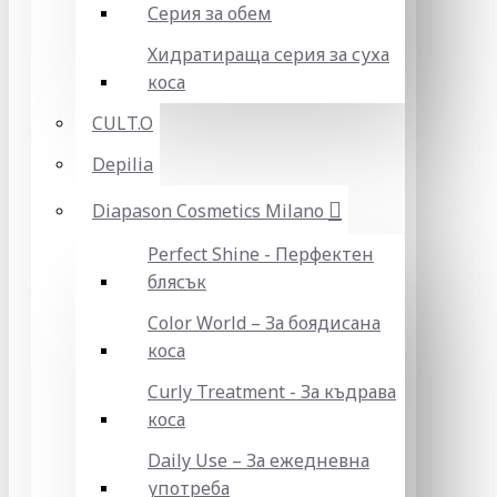
Серия за обем
Хидратираща серия за суха
коса
CULT.O
Depilia
Diapason Cosmetics Milano
Perfect Shine - Перфектен
блясък
Color World – За боядисана
коса
Curly Treatment - За къдрава
коса
Daily Use – За ежедневна
употреба