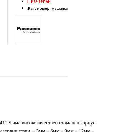
ИЗЧЕРПАН
Кат. номер:
машинка
411 S
има висококачествен стоманен корпус.
езервни глави – 3мм – 6мм – 9мм – 12мм –