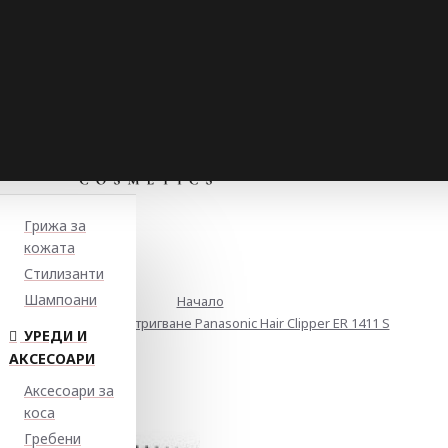
Грижа за
кожата
Стилизанти
Шампоани
Начало
Машинка за подстригване Panasonic Hair Clipper ER 1411 S
УРЕДИ И
АКСЕСОАРИ
Аксесоари за
коса
Гребени