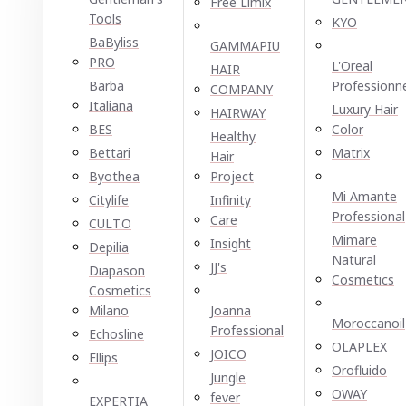
Free Limix
Tools
KYO
BaByliss
GAMMAPIU
PRO
L'Oreal
HAIR
Barba
Professionn
COMPANY
Italiana
Luxury Hair
HAIRWAY
BES
Color
Healthy
Bettari
Matrix
Hair
Byothea
Project
Mi Amante
Citylife
Infinity
Professional
Care
CULT.O
Mimare
Insight
Depilia
Natural
JJ's
Diapason
Cosmetics
Cosmetics
Milano
Joanna
Moroccanoil
Professional
Echosline
OLAPLEX
JOICO
Ellірѕ
Orofluido
Jungle
OWAY
fever
EXPERTIA