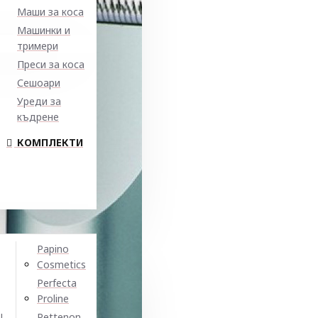
Маши за коса
Машинки и
тримери
Преси за коса
Сешоари
Уреди за
къдрене
КОМПЛЕКТИ
Papino
Cosmetics
Perfecta
Proline
N
Pettenon