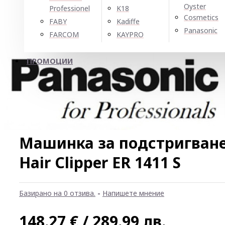
Oyster
Professionel
K18
Cosmetics
FABY
Kadiffe
Panasonic
FARCOM
KAYPRO
ПРОМОЦИИ
Машинка за подстригване
Hair Clipper ER 1411 S
Базирано на 0 отзива.
-
Напишете мнение
148.27 € / 289.99 лв.