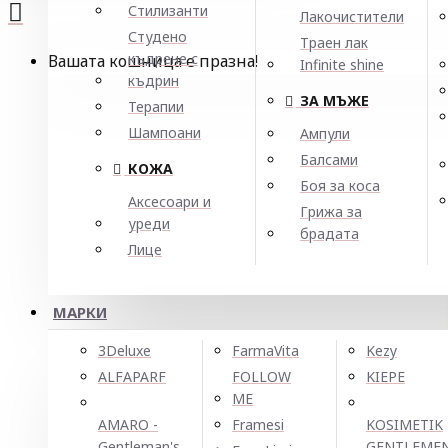
Стилизанти
Лакочистители
Студено
Траен лак
къдрене с
Вашата кошница е празна!
Infinite shine
къдрин
ЗА МЪЖЕ
Терапии
Шампоани
Ампули
Балсами
КОЖА
Боя за коса
Аксесоари и
Грижа за
уреди
брадата
Лице
МАРКИ
3Deluxe
FarmaVita
Kezy
ALFAPARF
FOLLOW
KIEPE
ME
AMARO -
Framesi
KOSIMETIK
Gentleman's
GENTLEME