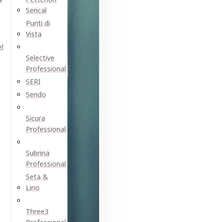
Serical
Punti di
Vista
el
Selective
Professional
SERI
Sendo
Sicura
Professional
Subrina
Professional
Seta &
Lino
Three3