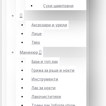
Сухи шампоани
Аксесоари и уреди
Лице
Тяло
Маникюр
База и топ лак
Грижа за ръце и нокти
Инструменти
Лак за нокти
Лакочистители
Траен лак Infinite shine