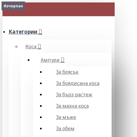
Изчерпан
Изчерпан
Изчерпан
МЕНЮ
Категории
Коса
Ампули
За блясък
За боядисана коса
За бърз растеж
За мазна коса
За мъже
За обем