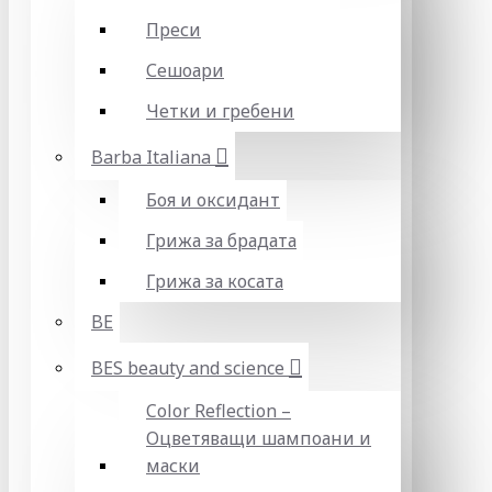
Преси
Сешоари
Четки и гребени
Barba Italiana
Боя и оксидант
Грижа за брадата
Грижа за косата
BE
BES beauty and science
Color Reflection –
Оцветяващи шампоани и
маски