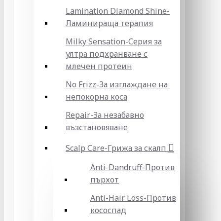
Lamination Diamond Shine-
Ламинираща терапия
Milky Sensation-Серия за
ултра подхранване с
млечен протеин
No Frizz-За изглаждане на
непокорна коса
Repair-За незабавно
възстановяване
Scalp Care-Грижа за скалп
Anti-Dandruff-Против
пърхот
Anti-Hair Loss-Против
кососпад