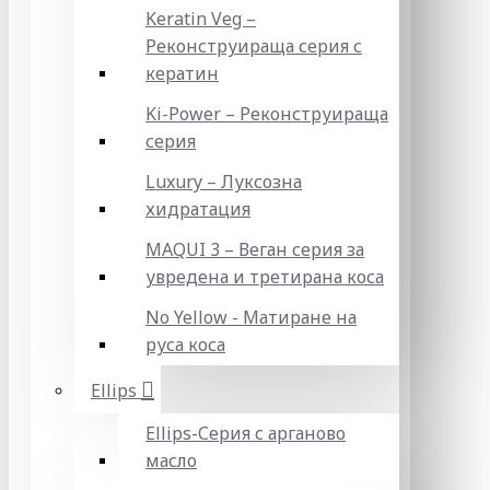
Keratin Veg –
Реконструираща серия с
кератин
Ki-Power – Реконструираща
серия
Luxury – Луксозна
хидратация
MAQUI 3 – Веган серия за
увредена и третирана коса
No Yellow - Матиране на
руса коса
Ellips
Ellips-Серия с арганово
масло