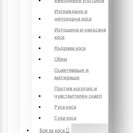
ежедневна употреба
Изглаждане и
непокорна коса
Изтощена и накъсана
коса
Къдрава коса
Обем
Оцветяващи и
матиращи
Против косопад и
чувствителен скалп
Руса коса
Суха коса
Боя за коса