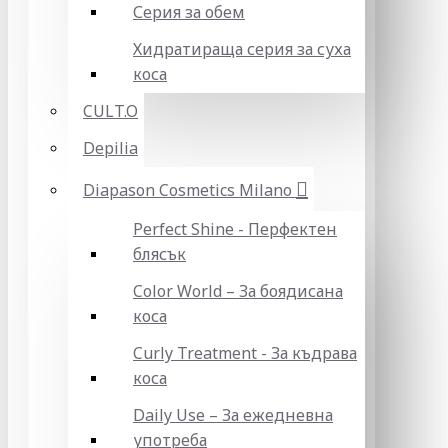
Серия за обем
Хидратираща серия за суха
коса
CULT.O
Depilia
Diapason Cosmetics Milano
Perfect Shine - Перфектен
блясък
Color World – За боядисана
коса
Curly Treatment - За къдрава
коса
Daily Use – За ежедневна
употреба