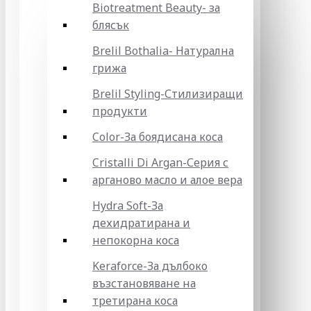
Biotreatment Beauty- за
блясък
Brelil Bothalia- Натурална
грижа
Brelil Styling-Стилизиращи
продукти
Color-За боядисана коса
Cristalli Di Argan-Серия с
арганово масло и алое вера
Hydra Soft-За
дехидратирана и
непокорна коса
Keraforce-За дълбоко
възстановяване на
третирана коса