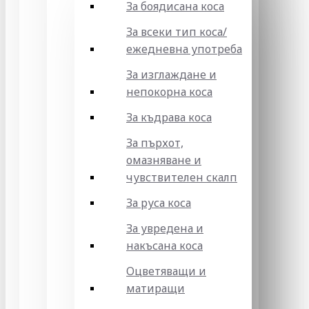
За боядисана коса
За всеки тип коса/
ежедневна употреба
За изглаждане и
непокорна коса
За къдрава коса
За пърхот,
омазняване и
чувствителен скалп
За руса коса
За увредена и
накъсана коса
Оцветяващи и
матиращи