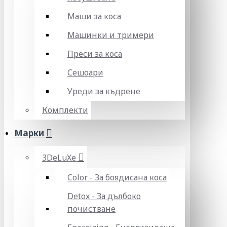
Маши за коса
Машинки и тримери
Преси за коса
Сешоари
Уреди за къдрене
Комплекти
Марки
3DeLuXe
Color - За боядисана коса
Detox - За дълбоко
почистване