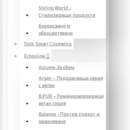
Styling World –
Стилизиращи продукти
Боядисване и
обезцветяване
Dott. Solari Cosmetics
Echosline
Volume-За обем
Argan – Подхранваща серия
с арган
B.PUR – Реминерализираща
веган серия
Balance - Против пърхот и
омазняване