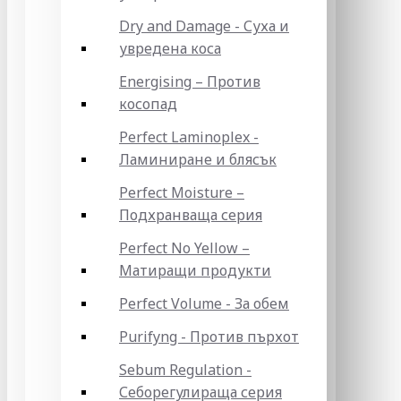
Dry and Damage - Суха и
увредена коса
Energising – Против
косопад
Perfect Laminoplex -
Ламиниране и блясък
Perfect Moisture –
Подхранваща серия
Perfect No Yellow –
Матиращи продукти
Perfect Volume - За обем
Purifyng - Против пърхот
Sebum Regulation -
Себорегулираща серия