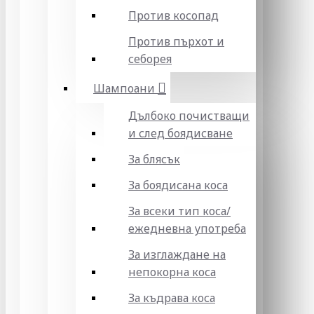
Против косопад
Против пърхот и
себорея
Шампоани
Дълбоко почистващи
и след боядисване
За блясък
За боядисана коса
За всеки тип коса/
ежедневна употреба
За изглаждане на
непокорна коса
За къдрава коса