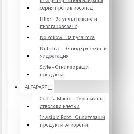
Energizing - Енергизираща
серия против косопад
Filler - За уплътняване и
възстановяване
No Yellow - За руса коса
Nutritive - За подхранване и
хидратация
Style - Стилизиращи
продукти
ALFAPARF
Cellula Madre - Терапия със
стволови клетки
Invisible Root - Оцветяващи
продукти за корени