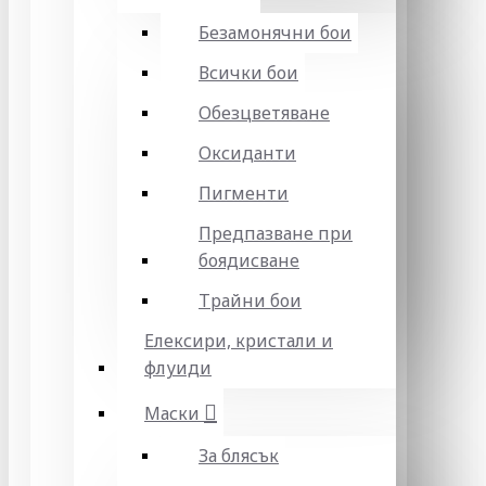
Безамонячни бои
Всички бои
Обезцветяване
Оксиданти
Пигменти
Предпазване при
боядисване
Трайни бои
Елексири, кристали и
флуиди
Маски
За блясък