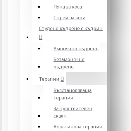
Пяна за коса
Спрей за коса
Студено къдрене с къдрин
Амонячно къдрене
Безамонячно
къдрене
Терапии
Възстановяваща
терапия
За чувствителен
скалп
Кератинова терапия