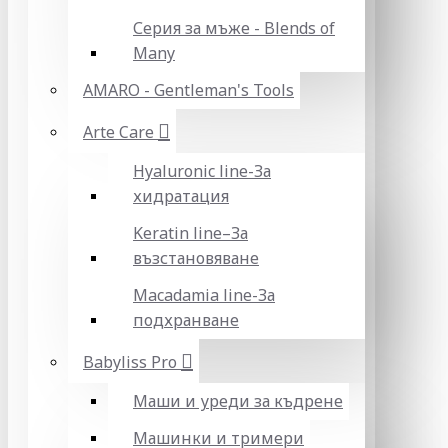
Серия за мъже - Blends of
Many
AMARO - Gentleman's Tools
Arte Care
Hyaluronic line-За
хидратация
Keratin line–За
възстановяване
Macadamia line-За
подхранване
Babyliss Pro
Маши и уреди за къдрене
Машинки и тримери