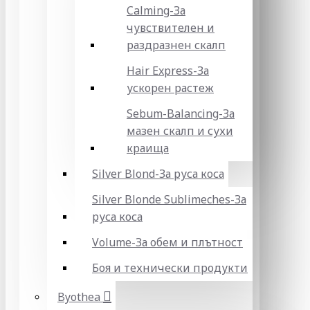
Calming-За
чувствителен и
раздразнен скалп
Hair Express-За
ускорен растеж
Sebum-Balancing-За
мазен скалп и сухи
краища
Silver Blond-За руса коса
Silver Blonde Sublіmeches-За
руса коса
Volume-За обем и плътност
Боя и технически продукти
Byothea