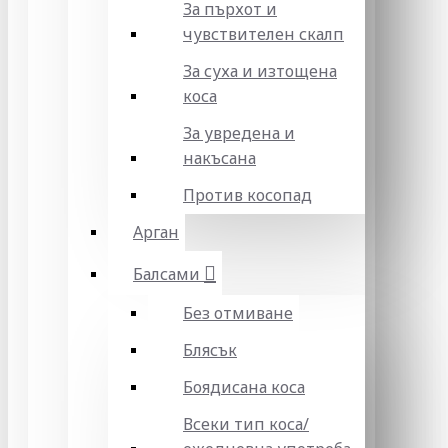
За пърхот и
чувствителен скалп
За суха и изтощена
коса
За увредена и
накъсана
Против косопад
Арган
Балсами
Без отмиване
Блясък
Боядисана коса
Всеки тип коса/