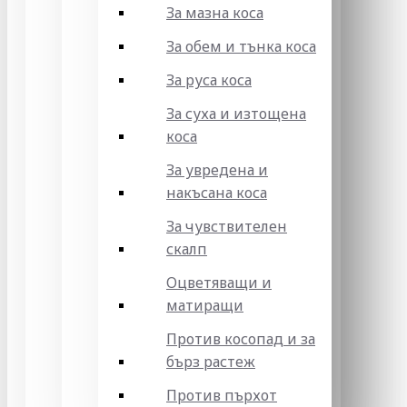
За мазна коса
За обем и тънка коса
За руса коса
За суха и изтощена
коса
За увредена и
накъсана коса
За чувствителен
скалп
Оцветяващи и
матиращи
Против косопад и за
бърз растеж
Против пърхот