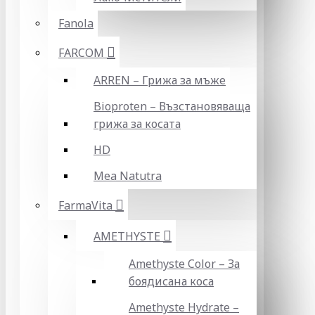
Fanola
FARCOM
ARREN – Грижа за мъже
Bioproten – Възстановяваща
грижа за косата
HD
Mea Natutra
FarmaVita
AMETHYSTE
Amethyste Color – За
боядисана коса
Amethyste Hydrate –