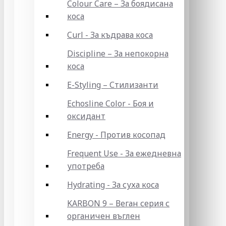
Colour Care – За боядисана
коса
Curl - За къдрава коса
Discipline – За непокорна
коса
E-Styling – Стилизанти
Echosline Color - Боя и
оксидант
Energy - Против косопад
Frequent Use - За ежедневна
употреба
Hydrating - За суха коса
KARBON 9 – Веган серия с
органичен въглен