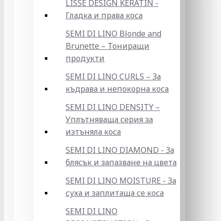
LISSE DESIGN KERATIN -
Гладка и права коса
SEMI DI LINO Blonde and
Brunette – Тониращи
продукти
SEMI DI LINO CURLS – За
къдрава и непокорна коса
SEMI DI LINO DENSITY –
Уплътняваща серия за
изтъняла коса
SEMI DI LINO DIAMOND - За
блясък и запазване на цвета
SEMI DI LINO MOISTURE - За
суха и заплитаща се коса
SEMI DI LINO