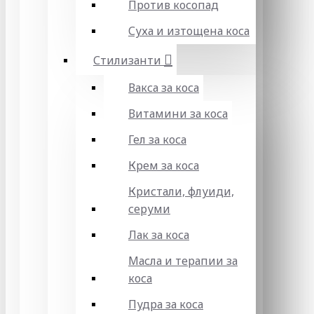
Против косопад
Суха и изтощена коса
Стилизанти
Вакса за коса
Витамини за коса
Гел за коса
Крем за коса
Кристали, флуиди,
серуми
Лак за коса
Масла и терапии за
коса
Пудра за коса