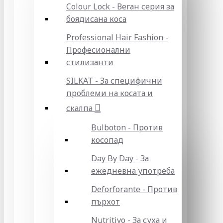
Colour Lock - Веган серия за
боядисана коса
Professional Hair Fashion -
Професионални
стилизанти
SILKAT - За специфични
проблеми на косата и
скалпа
Bulboton - Против
косопад
Day By Day - За
ежедневна употреба
Deforforante - Против
пърхот
Nutritivo - За суха и