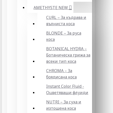
AMETHYSTE NEW
CURL – За къдрава и
вълниста коса
BLONDE – За руса
коса
BOTANICAL HYDRA –
Ботаническа грижа за
всеки тип коса
CHROMA – За
боядисана коса
Instant Color Fluid -
Оцветяващи флуиди
NUTRI – За суха и
изтощена коса