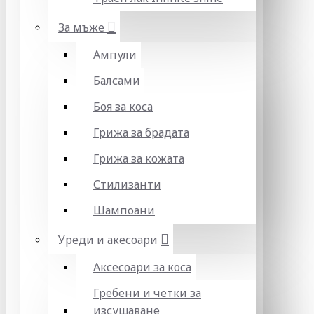
За мъже
Ампули
Балсами
Боя за коса
Грижа за брадата
Грижа за кожата
Стилизанти
Шампоани
Уреди и акесоари
Аксесоари за коса
Гребени и четки за
изсушаване