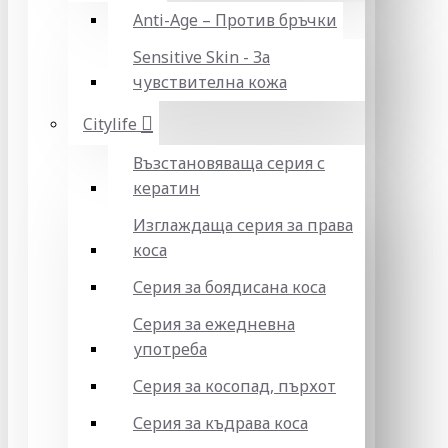
Anti-Age – Против бръчки
Sensitive Skin - За
чувствителна кожа
Citylife
Възстановяваща серия с
кератин
Изглаждаща серия за права
коса
Серия за боядисана коса
Серия за ежедневна
употреба
Серия за косопад, пърхот
Серия за къдрава коса