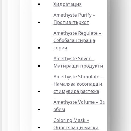
Хидратация
Amethyste Purify –
Против пърхот
Amethyste Regulate –
Себобалансираща
серия
Amethyste Silver –
Матиращи продукти
Amethyste Stimulate –
Намалява косопада и
стимулира растежа
Amethyste Volume – За
обем
Coloring Mask –
Оцветяващи маски