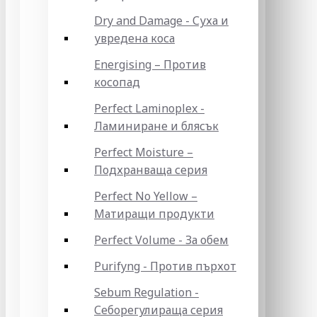
Dry and Damage - Суха и
увредена коса
Energising – Против
косопад
Perfect Laminoplex -
Ламиниране и блясък
Perfect Moisture –
Подхранваща серия
Perfect No Yellow –
Матиращи продукти
Perfect Volume - За обем
Purifyng - Против пърхот
Sebum Regulation -
Себорегулираща серия