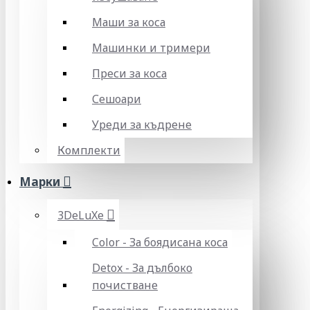
Маши за коса
Машинки и тримери
Преси за коса
Сешоари
Уреди за къдрене
Комплекти
Марки
3DeLuXe
Color - За боядисана коса
Detox - За дълбоко
почистване