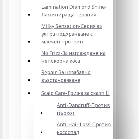
Lamination Diamond Shine-
Ламинираща терапия
Milky Sensation-Серия за
ултра подхранване с
млечен протеин
No Frizz-За изглаждане на
непокорна коса
Repair-За незабавно
възстановяване
Scalp Care-Грижа за скалп
Anti-Dandruff-Против
пърхот
Anti-Hair Loss-Против
кососпад