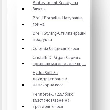
Biotreatment Beauty- за
блясък
Brelil Bothalia- Натурална
грижа
Brelil Styling-Стилизиращи
продукти
Color-За боядисана коса
Cristalli Di Argan-Серия с
арганово масло и алое вера
Hydra Soft-За
дехидратирана и
непокорна коса
Keraforce-За дълбоко
възстановяване на
третирана коса