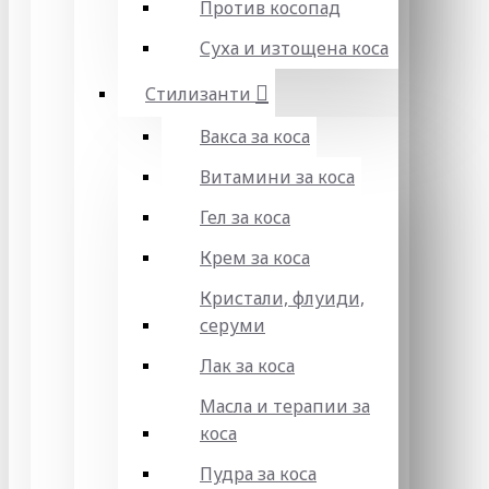
Против косопад
Суха и изтощена коса
Стилизанти
Вакса за коса
Витамини за коса
Гел за коса
Крем за коса
Кристали, флуиди,
серуми
Лак за коса
Масла и терапии за
коса
Пудра за коса