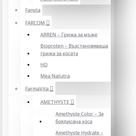
Fanola
FARCOM
ARREN – Грижа за мъже
Bioproten – Възстановяваща
грижа за косата
HD
Mea Natutra
FarmaVita
AMETHYSTE
Amethyste Color – За
боядисана коса
Amethyste Hydrate –