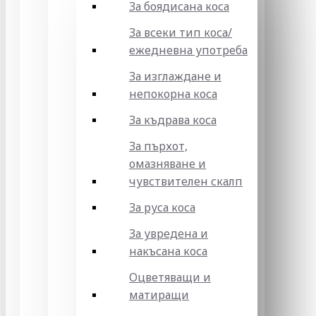
За боядисана коса
За всеки тип коса/
ежедневна употреба
За изглаждане и
непокорна коса
За къдрава коса
За пърхот,
омазняване и
чувствителен скалп
За руса коса
За увредена и
накъсана коса
Оцветяващи и
матиращи