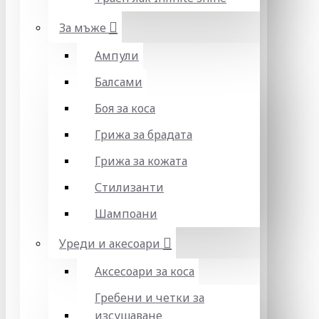
За мъже
Ампули
Балсами
Боя за коса
Грижа за брадата
Грижа за кожата
Стилизанти
Шампоани
Уреди и акесоари
Аксесоари за коса
Гребени и четки за
изсушаване