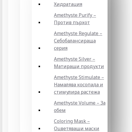
Хидратация
Amethyste Purify –
Против пърхот
Amethyste Regulate –
Себобалансираща
серия
Amethyste Silver –
Матиращи продукти
Amethyste Stimulate –
Намалява косопада и
стимулира растежа
Amethyste Volume – За
обем
Coloring Mask –
Оцветяващи маски