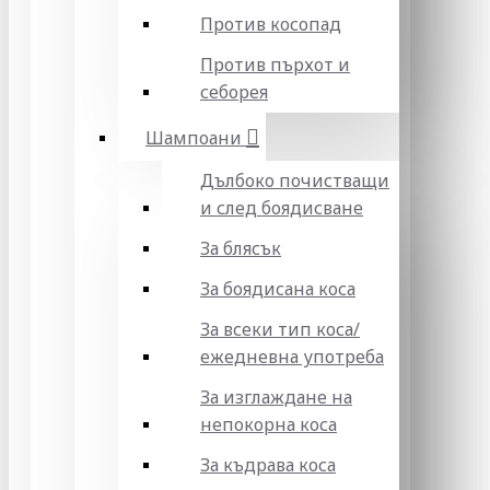
Против косопад
Против пърхот и
себорея
Шампоани
Дълбоко почистващи
и след боядисване
За блясък
За боядисана коса
За всеки тип коса/
ежедневна употреба
За изглаждане на
непокорна коса
За къдрава коса