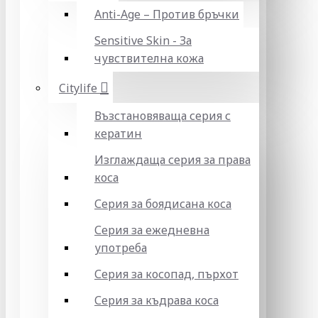
Anti-Age – Против бръчки
Sensitive Skin - За
чувствителна кожа
Citylife
Възстановяваща серия с
кератин
Изглаждаща серия за права
коса
Серия за боядисана коса
Серия за ежедневна
употреба
Серия за косопад, пърхот
Серия за къдрава коса