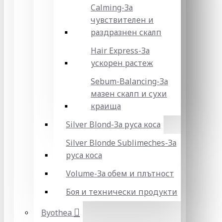
Calming-За
чувствителен и
раздразнен скалп
Hair Express-За
ускорен растеж
Sebum-Balancing-За
мазен скалп и сухи
краища
Silver Blond-За руса коса
Silver Blonde Sublіmeches-За
руса коса
Volume-За обем и плътност
Боя и технически продукти
Byothea