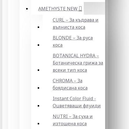
AMETHYSTE NEW
CURL – За къдрава и
вълниста коса
BLONDE – За руса
коса
BOTANICAL HYDRA –
Ботаническа грижа за
всеки тип коса
CHROMA – За
боядисана коса
Instant Color Fluid -
Оцветяващи флуиди
NUTRI – За суха и
изтощена коса