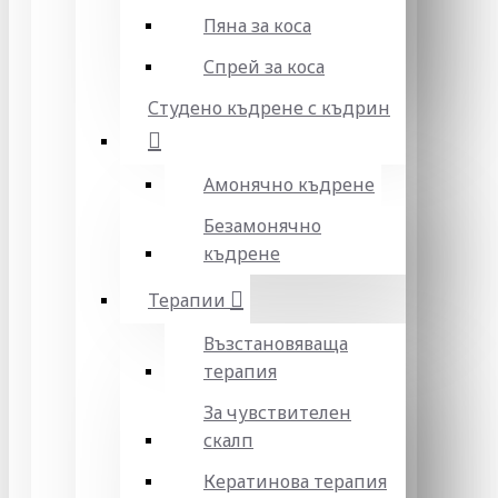
Пяна за коса
Спрей за коса
Студено къдрене с къдрин
Амонячно къдрене
Безамонячно
къдрене
Терапии
Възстановяваща
терапия
За чувствителен
скалп
Кератинова терапия