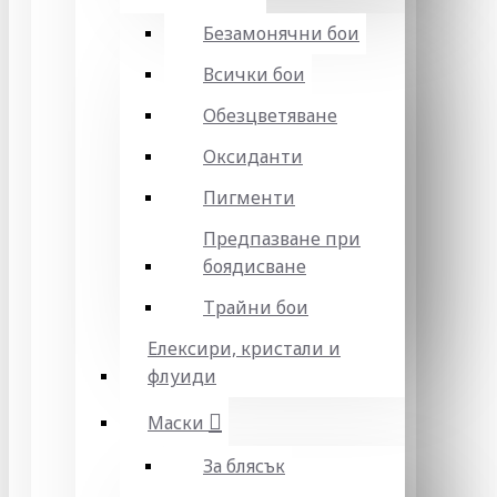
Безамонячни бои
Всички бои
Обезцветяване
Оксиданти
Пигменти
Предпазване при
боядисване
Трайни бои
Елексири, кристали и
флуиди
Маски
За блясък