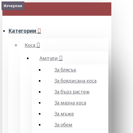
Изчерпан
Изчерпан
Изчерпан
МЕНЮ
Категории
Коса
Ампули
За блясък
За боядисана коса
За бърз растеж
За мазна коса
За мъже
За обем