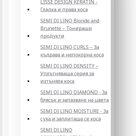
LISSE DESIGN KERATIN -
Гладка и права коса
SEMI DI LINO Blonde and
Brunette – Тониращи
продукти
SEMI DI LINO CURLS – За
къдрава и непокорна коса
SEMI DI LINO DENSITY –
Уплътняваща серия за
изтъняла коса
SEMI DI LINO DIAMOND - За
блясък и запазване на цвета
SEMI DI LINO MOISTURE - За
суха и заплитаща се коса
SEMI DI LINO