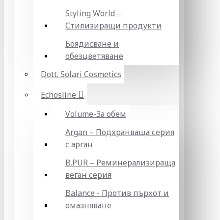
Styling World –
Стилизиращи продукти
Боядисване и
обезцветяване
Dott. Solari Cosmetics
Echosline
Volume-За обем
Argan – Подхранваща серия
с арган
B.PUR – Реминерализираща
веган серия
Balance - Против пърхот и
омазняване