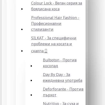
Colour Lock - Веган серия за
боядисана коса
Professional Hair Fashion -
Професионални
стилизанти
SILKAT - За специфични
проблеми на косата и
скалпа
Bulboton - Против
косопад
Day By Day - За
ежедневна употреба
Deforforante - Против
пърхот
Nutritivo - За суха и