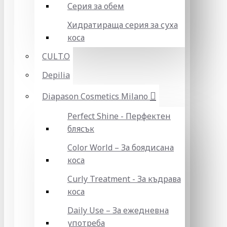
Серия за обем
Хидратираща серия за суха
коса
CULT.O
Depilia
Diapason Cosmetics Milano
Perfect Shine - Перфектен
блясък
Color World – За боядисана
коса
Curly Treatment - За къдрава
коса
Daily Use – За ежедневна
употреба