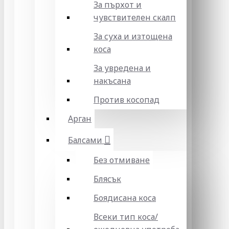
За пърхот и
чувствителен скалп
За суха и изтощена
коса
За увредена и
накъсана
Против косопад
Арган
Балсами
Без отмиване
Блясък
Боядисана коса
Всеки тип коса/