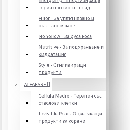
Energizing - Енергизираща
серия против косопад
Filler - За уплътняване и
възстановяване
No Yellow - За руса коса
Nutritive - За подхранване и
хидратация
Style - Стилизиращи
продукти
ALFAPARF
Cellula Madre - Терапия със
стволови клетки
Invisible Root - Оцветяващи
продукти за корени