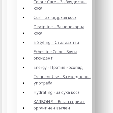
Colour Care – За боядисана
коса
Curl - За къдрава коса
Discipline – За непокорна
коса
E-Styling – Стилизанти
Echosline Color - Боя и
оксидант
Energy - Против косопад
Frequent Use - За ежедневна
употреба
Hydrating - За суха коса
KARBON 9 – Веган серия с
органичен въглен