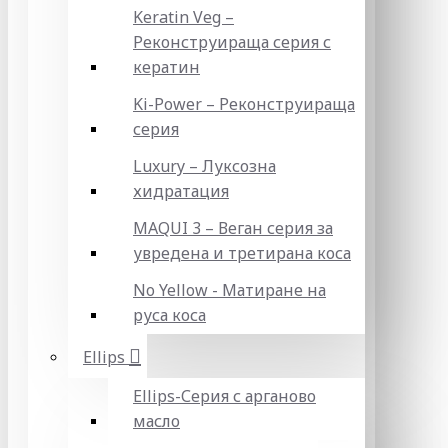
Keratin Veg –
Реконструираща серия с
кератин
Ki-Power – Реконструираща
серия
Luxury – Луксозна
хидратация
MAQUI 3 – Веган серия за
увредена и третирана коса
No Yellow - Матиране на
руса коса
Ellips
Ellips-Серия с арганово
масло