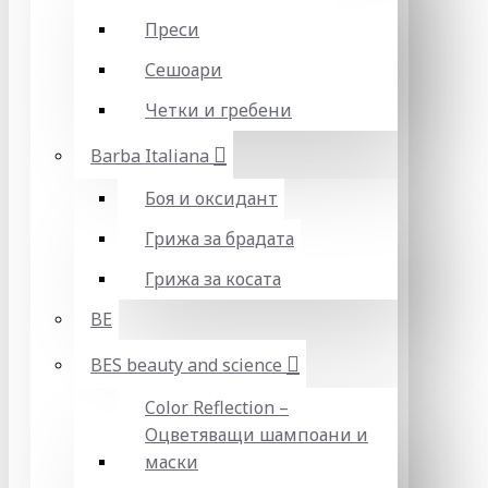
Преси
Сешоари
Четки и гребени
Barba Italiana
Боя и оксидант
Грижа за брадата
Грижа за косата
BE
BES beauty and science
Color Reflection –
Оцветяващи шампоани и
маски