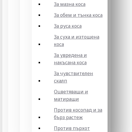
За мазна коса
За обем и тънка коса
За руса коса
За суха и изтощена
коса
За увредена и
накъсана коса
За чувствителен
скалп
Оцветяващи и
матиращи
Против косопад и за
бърз растеж
Против пърхот