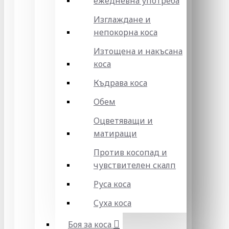
ежедневна употреба
Изглаждане и
непокорна коса
Изтощена и накъсана
коса
Къдрава коса
Обем
Оцветяващи и
матиращи
Против косопад и
чувствителен скалп
Руса коса
Суха коса
Боя за коса