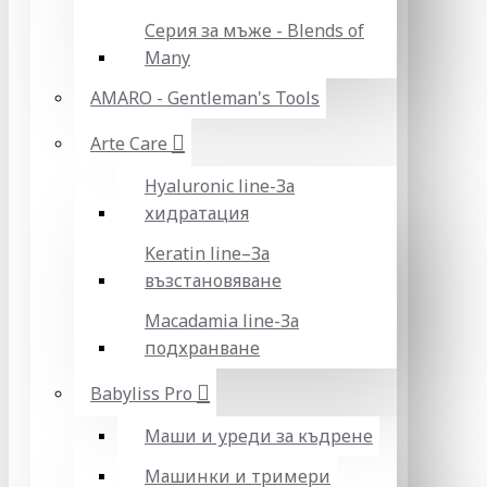
Серия за мъже - Blends of
Many
AMARO - Gentleman's Tools
Arte Care
Hyaluronic line-За
хидратация
Keratin line–За
възстановяване
Macadamia line-За
подхранване
Babyliss Pro
Маши и уреди за къдрене
Машинки и тримери