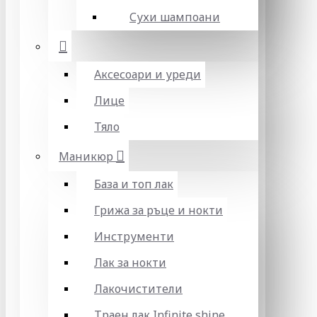
Сухи шампоани
Аксесоари и уреди
Лице
Тяло
Маникюр
База и топ лак
Грижа за ръце и нокти
Инструменти
Лак за нокти
Лакочистители
Траен лак Infinite shine