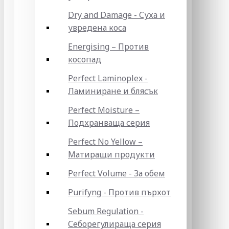
Dry and Damage - Суха и
увредена коса
Energising – Против
косопад
Perfect Laminoplex -
Ламиниране и блясък
Perfect Moisture –
Подхранваща серия
Perfect No Yellow –
Матиращи продукти
Perfect Volume - За обем
Purifyng - Против пърхот
Sebum Regulation -
Себорегулираща серия