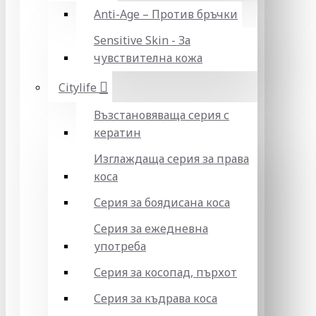
Anti-Age – Против бръчки
Sensitive Skin - За
чувствителна кожа
Citylife
Възстановяваща серия с
кератин
Изглаждаща серия за права
коса
Серия за боядисана коса
Серия за ежедневна
употреба
Серия за косопад, пърхот
Серия за къдрава коса