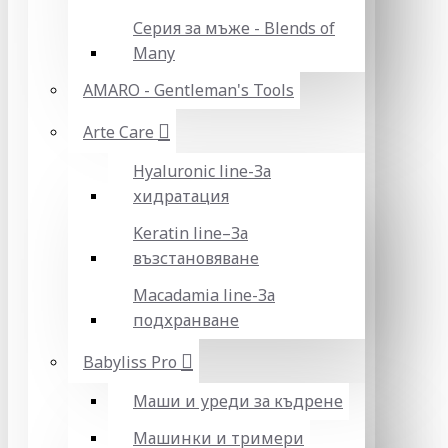
Серия за мъже - Blends of
Many
AMARO - Gentleman's Tools
Arte Care
Hyaluronic line-За
хидратация
Keratin line–За
възстановяване
Macadamia line-За
подхранване
Babyliss Pro
Маши и уреди за къдрене
Машинки и тримери