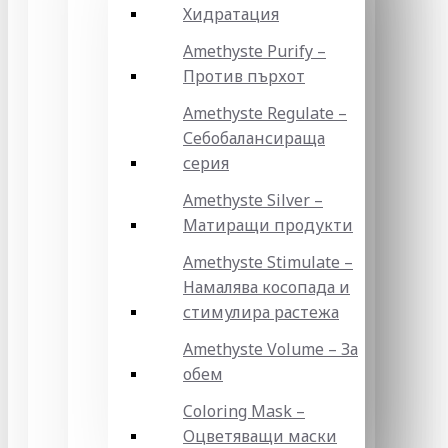
Хидратация
Amethyste Purify –
Против пърхот
Amethyste Regulate –
Себобалансираща
серия
Amethyste Silver –
Матиращи продукти
Amethyste Stimulate –
Намалява косопада и
стимулира растежа
Amethyste Volume – За
обем
Coloring Mask –
Оцветяващи маски