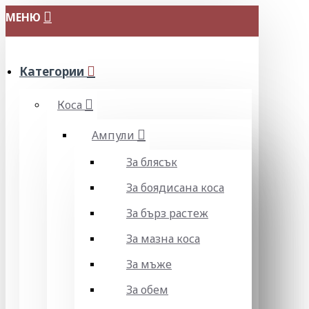
МЕНЮ
Категории
Коса
Ампули
За блясък
За боядисана коса
За бърз растеж
За мазна коса
За мъже
За обем