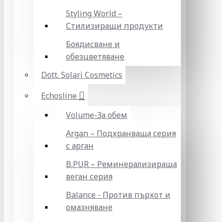
Styling World –
Стилизиращи продукти
Боядисване и
обезцветяване
Dott. Solari Cosmetics
Echosline
Volume-За обем
Argan – Подхранваща серия
с арган
B.PUR – Реминерализираща
веган серия
Balance - Против пърхот и
омазняване