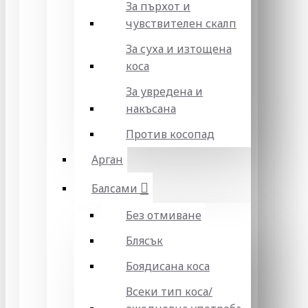
За пърхот и
чувствителен скалп
За суха и изтощена
коса
За увредена и
накъсана
Против косопад
Арган
Балсами
Без отмиване
Блясък
Боядисана коса
Всеки тип коса/