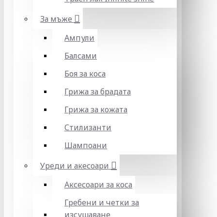
За мъже
Ампули
Балсами
Боя за коса
Грижа за брадата
Грижа за кожата
Стилизанти
Шампоани
Уреди и акесоари
Аксесоари за коса
Гребени и четки за
изсушаване