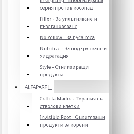
Energizing - Енергизираща
серия против косопад
Filler - За уплътняване и
възстановяване
No Yellow - За руса коса
Nutritive - За подхранване и
хидратация
Style - Стилизиращи
продукти
ALFAPARF
Cellula Madre - Терапия със
стволови клетки
Invisible Root - Оцветяващи
продукти за корени