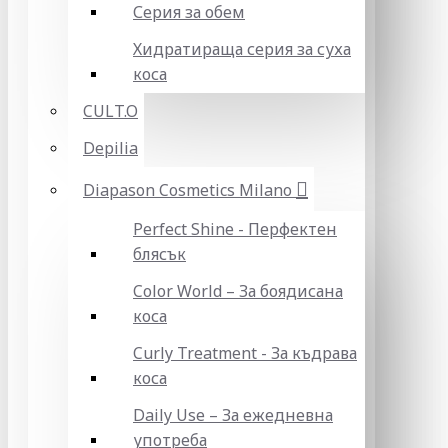
Серия за обем
Хидратираща серия за суха
коса
CULT.O
Depilia
Diapason Cosmetics Milano
Perfect Shine - Перфектен
блясък
Color World – За боядисана
коса
Curly Treatment - За къдрава
коса
Daily Use – За ежедневна
употреба