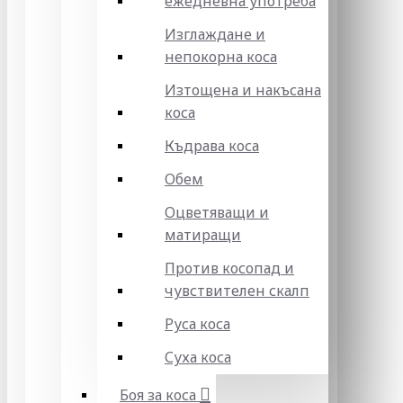
ежедневна употреба
Изглаждане и
непокорна коса
Изтощена и накъсана
коса
Къдрава коса
Обем
Оцветяващи и
матиращи
Против косопад и
чувствителен скалп
Руса коса
Суха коса
Боя за коса