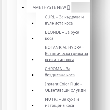
AMETHYSTE NEW
CURL – За къдрава и
вълниста коса
BLONDE – За руса
коса
BOTANICAL HYDRA –
Ботаническа грижа за
всеки тип коса
CHROMA – За
боядисана коса
Instant Color Fluid -
Оцветяващи флуиди
NUTRI – За суха и
изтощена коса