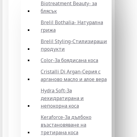
Biotreatment Beauty- за
блясък
Brelil Bothalia- Натурална
грижа
Brelil Styling-Стилизиращи
продукти
Color-За боядисана коса
Cristalli Di Argan-Серия с
арганово масло и алое вера
Hydra Soft-За
дехидратирана и
непокорна коса
Keraforce-За дълбоко
възстановяване на
третирана коса