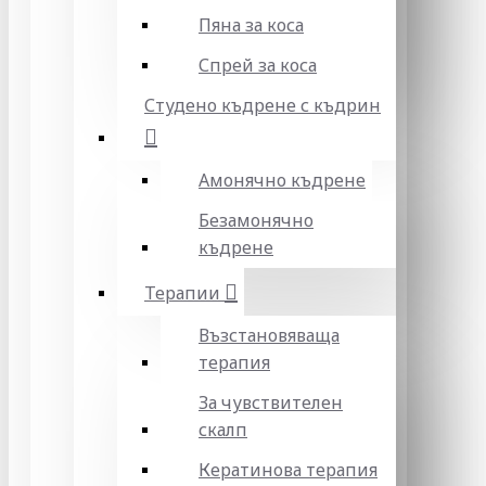
Пяна за коса
Спрей за коса
Студено къдрене с къдрин
Амонячно къдрене
Безамонячно
къдрене
Терапии
Възстановяваща
терапия
За чувствителен
скалп
Кератинова терапия