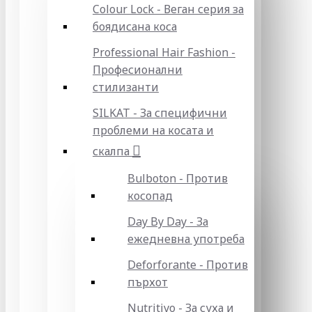
Colour Lock - Веган серия за
боядисана коса
Professional Hair Fashion -
Професионални
стилизанти
SILKAT - За специфични
проблеми на косата и
скалпа
Bulboton - Против
косопад
Day By Day - За
ежедневна употреба
Deforforante - Против
пърхот
Nutritivo - За суха и