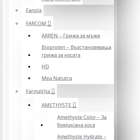
Fanola
FARCOM
ARREN – Грижа за мъже
Bioproten – Възстановяваща
грижа за косата
HD
Mea Natutra
FarmaVita
AMETHYSTE
Amethyste Color – За
боядисана коса
Amethyste Hydrate –