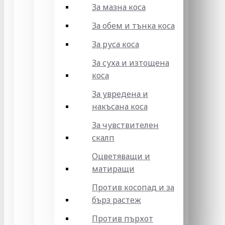
За мазна коса
За обем и тънка коса
За руса коса
За суха и изтощена
коса
За увредена и
накъсана коса
За чувствителен
скалп
Оцветяващи и
матиращи
Против косопад и за
бърз растеж
Против пърхот