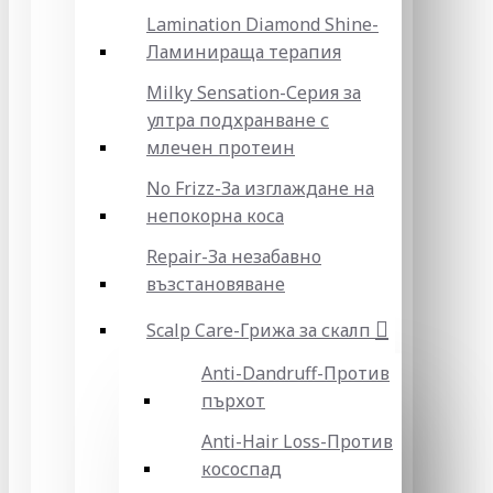
Lamination Diamond Shine-
Ламинираща терапия
Milky Sensation-Серия за
ултра подхранване с
млечен протеин
No Frizz-За изглаждане на
непокорна коса
Repair-За незабавно
възстановяване
Scalp Care-Грижа за скалп
Anti-Dandruff-Против
пърхот
Anti-Hair Loss-Против
кососпад