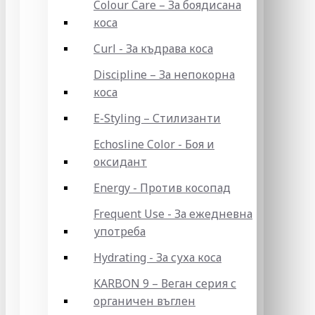
Colour Care – За боядисана
коса
Curl - За къдрава коса
Discipline – За непокорна
коса
E-Styling – Стилизанти
Echosline Color - Боя и
оксидант
Energy - Против косопад
Frequent Use - За ежедневна
употреба
Hydrating - За суха коса
KARBON 9 – Веган серия с
органичен въглен