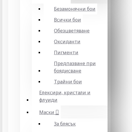
Безамонячни бои
Всички бои
Обезцветяване
Оксиданти
Пигменти
Предпазване при
боядисване
Трайни бои
Елексири, кристали и
флуиди
Маски
За блясък