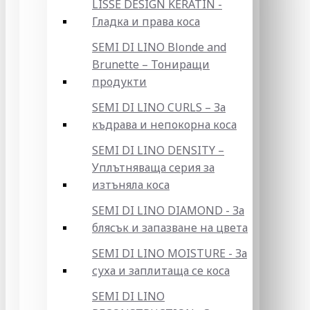
LISSE DESIGN KERATIN -
Гладка и права коса
SEMI DI LINO Blonde and
Brunette – Тониращи
продукти
SEMI DI LINO CURLS – За
къдрава и непокорна коса
SEMI DI LINO DENSITY –
Уплътняваща серия за
изтъняла коса
SEMI DI LINO DIAMOND - За
блясък и запазване на цвета
SEMI DI LINO MOISTURE - За
суха и заплитаща се коса
SEMI DI LINO