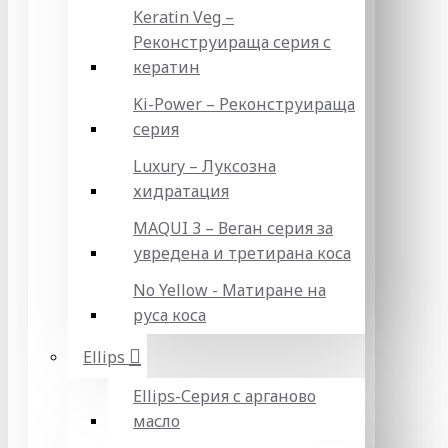
Keratin Veg –
Реконструираща серия с
кератин
Ki-Power – Реконструираща
серия
Luxury – Луксозна
хидратация
MAQUI 3 – Веган серия за
увредена и третирана коса
No Yellow - Матиране на
руса коса
Ellips
Ellips-Серия с арганово
масло