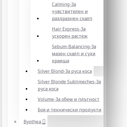
Calming-За
чувствителен и
раздразнен скалп
Hair Express-За
ускорен растеж
Sebum-Balancing-За
мазен скалп и сухи
краища
Silver Blond-За руса коса
Silver Blonde Sublіmeches-За
руса коса
Volume-За обем и плътност
Боя и технически продукти
Byothea