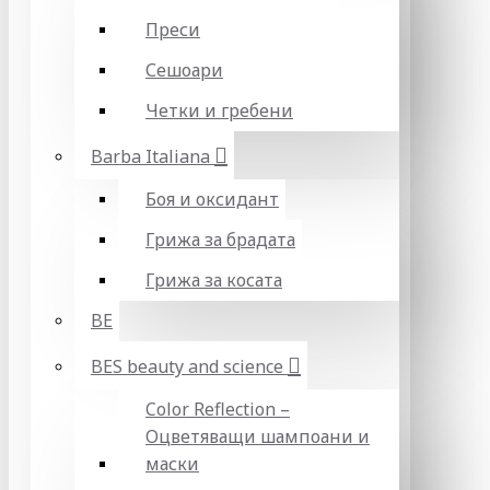
Преси
Сешоари
Четки и гребени
Barba Italiana
Боя и оксидант
Грижа за брадата
Грижа за косата
BE
BES beauty and science
Color Reflection –
Оцветяващи шампоани и
маски