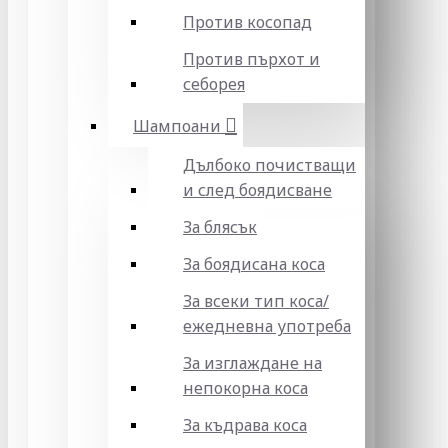
Против косопад
Против пърхот и
себорея
Шампоани
Дълбоко почистващи
и след боядисване
За блясък
За боядисана коса
За всеки тип коса/
ежедневна употреба
За изглаждане на
непокорна коса
За къдрава коса