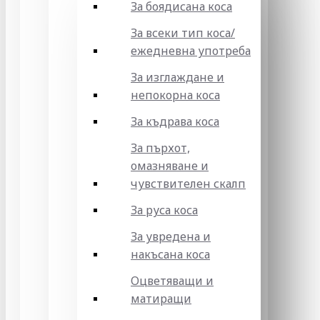
За боядисана коса
За всеки тип коса/
ежедневна употреба
За изглаждане и
непокорна коса
За къдрава коса
За пърхот,
омазняване и
чувствителен скалп
За руса коса
За увредена и
накъсана коса
Оцветяващи и
матиращи