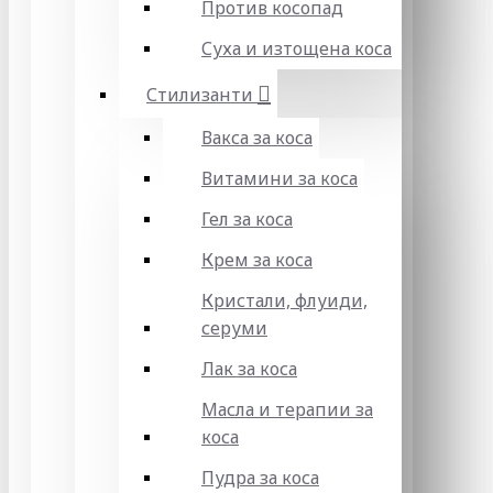
Против косопад
Суха и изтощена коса
Стилизанти
Вакса за коса
Витамини за коса
Гел за коса
Крем за коса
Кристали, флуиди,
серуми
Лак за коса
Масла и терапии за
коса
Пудра за коса