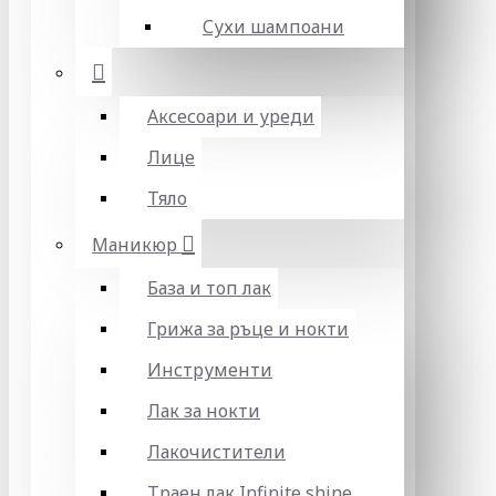
Сухи шампоани
Аксесоари и уреди
Лице
Тяло
Маникюр
База и топ лак
Грижа за ръце и нокти
Инструменти
Лак за нокти
Лакочистители
Траен лак Infinite shine