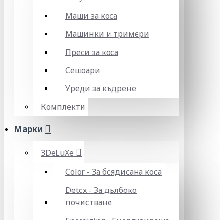
Маши за коса
Машинки и тримери
Преси за коса
Сешоари
Уреди за къдрене
Комплекти
Марки
3DeLuXe
Color - За боядисана коса
Detox - За дълбоко
почистване