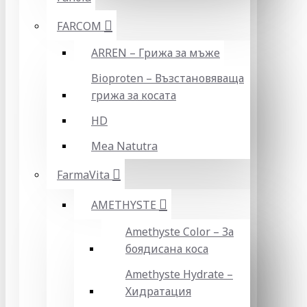
FARCOM
ARREN – Грижа за мъже
Bioproten – Възстановяваща
грижа за косата
HD
Mea Natutra
FarmaVita
AMETHYSTE
Amethyste Color – За
боядисана коса
Amethyste Hydrate –
Хидратация