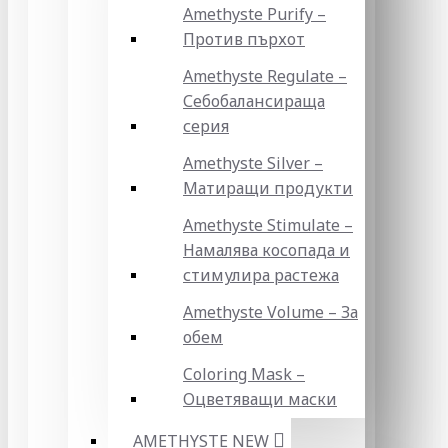
Amethyste Purify –
Против пърхот
Amethyste Regulate –
Себобалансираща
серия
Amethyste Silver –
Матиращи продукти
Amethyste Stimulate –
Намалява косопада и
стимулира растежа
Amethyste Volume – За
обем
Coloring Mask –
Оцветяващи маски
AMETHYSTE NEW