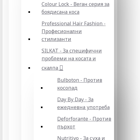
Colour Lock - Веган серия за
боядисана коса
Professional Hair Fashion -
Професионални
стилизанти
SILKAT - За специфични
проблеми на косата и
скалпа
Bulboton - Против
косопад
Day By Day - За
ежедневна употреба
Deforforante - Против
пърхот
Nutritivo - За суха и