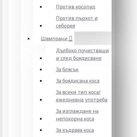
Против косопад
Против пърхот и
себорея
Шампоани
Дълбоко почистващи
и след боядисване
За блясък
За боядисана коса
За всеки тип коса/
ежедневна употреба
За изглаждане на
непокорна коса
За къдрава коса