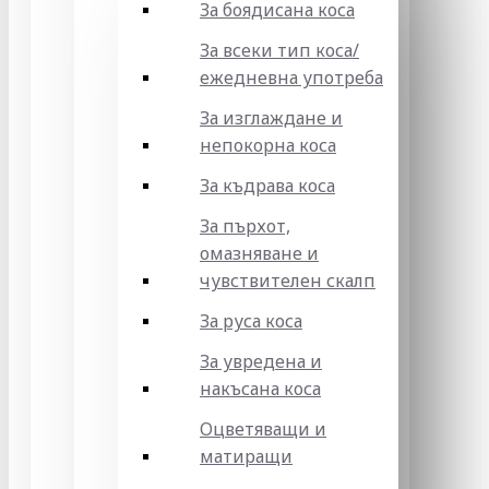
За боядисана коса
За всеки тип коса/
ежедневна употреба
За изглаждане и
непокорна коса
За къдрава коса
За пърхот,
омазняване и
чувствителен скалп
За руса коса
За увредена и
накъсана коса
Оцветяващи и
матиращи