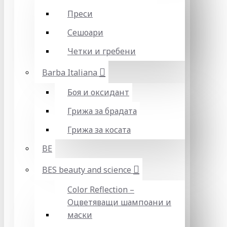
Преси
Сешоари
Четки и гребени
Barba Italiana
Боя и оксидант
Грижа за брадата
Грижа за косата
BE
BES beauty and science
Color Reflection –
Оцветяващи шампоани и
маски