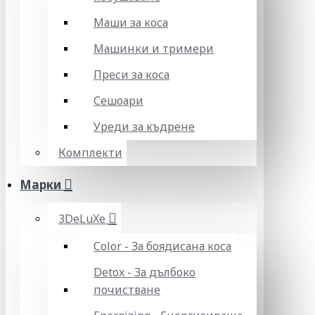
Маши за коса
Машинки и тримери
Преси за коса
Сешоари
Уреди за къдрене
Комплекти
Марки
3DeLuXe
Color - За боядисана коса
Detox - За дълбоко
почистване