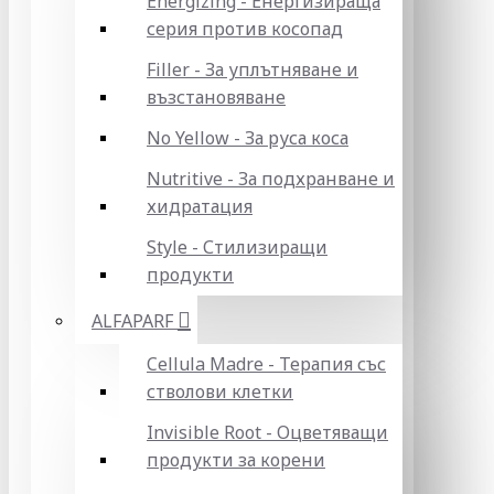
Energizing - Енергизираща
серия против косопад
Filler - За уплътняване и
възстановяване
No Yellow - За руса коса
Nutritive - За подхранване и
хидратация
Style - Стилизиращи
продукти
ALFAPARF
Cellula Madre - Терапия със
стволови клетки
Invisible Root - Оцветяващи
продукти за корени