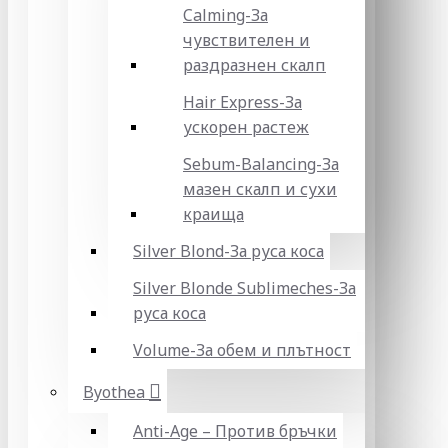
Calming-За
чувствителен и
раздразнен скалп
Hair Express-За
ускорен растеж
Sebum-Balancing-За
мазен скалп и сухи
краища
Silver Blond-За руса коса
Silver Blonde Sublіmeches-За
руса коса
Volume-За обем и плътност
Byothea
Anti-Age – Против бръчки