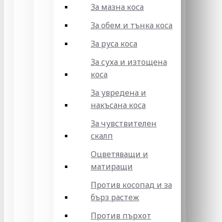
За мазна коса
За обем и тънка коса
За руса коса
За суха и изтощена
коса
За увредена и
накъсана коса
За чувствителен
скалп
Оцветяващи и
матиращи
Против косопад и за
бърз растеж
Против пърхот