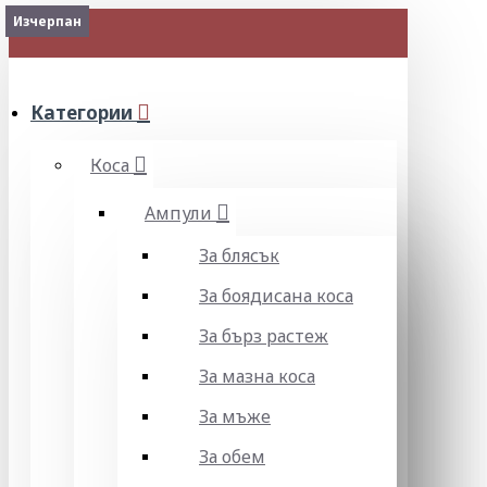
Изчерпан
Изчерпан
МЕНЮ
Категории
Коса
Ампули
За блясък
За боядисана коса
За бърз растеж
За мазна коса
За мъже
За обем