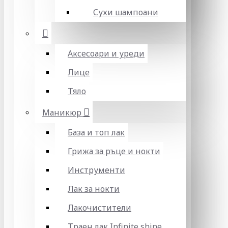
Сухи шампоани
Аксесоари и уреди
Лице
Тяло
Маникюр
База и топ лак
Грижа за ръце и нокти
Инструменти
Лак за нокти
Лакочистители
Траен лак Infinite shine