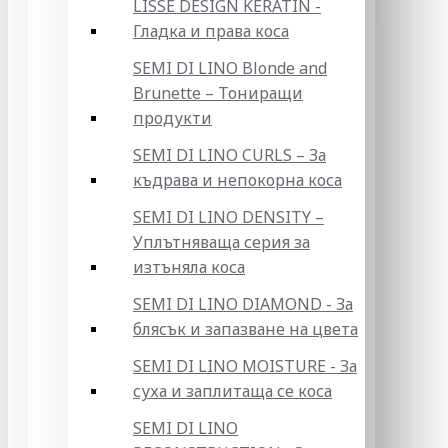
LISSE DESIGN KERATIN -
Гладка и права коса
SEMI DI LINO Blonde and
Brunette – Тониращи
продукти
SEMI DI LINO CURLS – За
къдрава и непокорна коса
SEMI DI LINO DENSITY –
Уплътняваща серия за
изтъняла коса
SEMI DI LINO DIAMOND - За
блясък и запазване на цвета
SEMI DI LINO MOISTURE - За
суха и заплитаща се коса
SEMI DI LINO