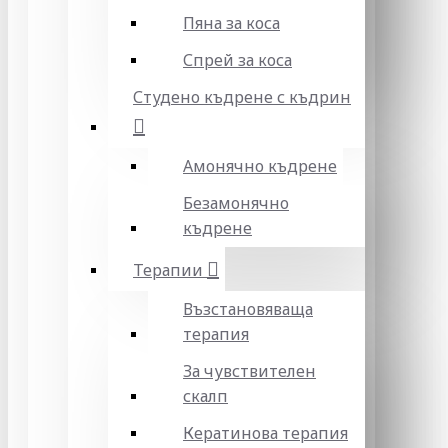
Пяна за коса
Спрей за коса
Студено къдрене с къдрин
Амонячно къдрене
Безамонячно
къдрене
Терапии
Възстановяваща
терапия
За чувствителен
скалп
Кератинова терапия