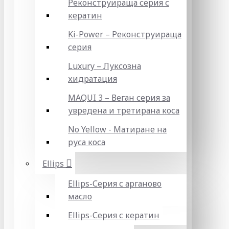
Реконструираща серия с
кератин
Ki-Power – Реконструираща
серия
Luxury – Луксозна
хидратация
MAQUI 3 – Веган серия за
увредена и третирана коса
No Yellow - Матиране на
руса коса
Ellips
Ellips-Серия с арганово
масло
Ellips-Серия с кератин