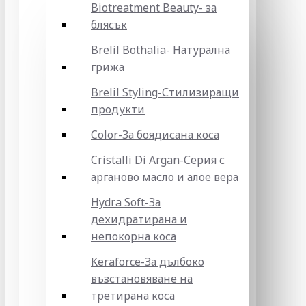
Biotreatment Beauty- за
блясък
Brelil Bothalia- Натурална
грижа
Brelil Styling-Стилизиращи
продукти
Color-За боядисана коса
Cristalli Di Argan-Серия с
арганово масло и алое вера
Hydra Soft-За
дехидратирана и
непокорна коса
Keraforce-За дълбоко
възстановяване на
третирана коса