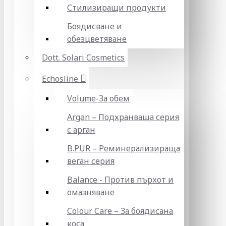
Стилизиращи продукти
Боядисване и
обезцветяване
Dott. Solari Cosmetics
Echosline
Volume-За обем
Argan – Подхранваща серия
с арган
B.PUR – Реминерализираща
веган серия
Balance - Против пърхот и
омазняване
Colour Care – За боядисана
коса