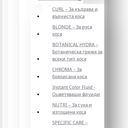
CURL – За къдрава и
вълниста коса
BLONDE – За руса
коса
BOTANICAL HYDRA –
Ботаническа грижа за
всеки тип коса
CHROMA – За
боядисана коса
Instant Color Fluid -
Оцветяващи флуиди
NUTRI – За суха и
изтощена коса
SPECIFIC CARE –