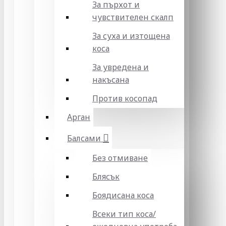
За пърхот и
чувствителен скалп
За суха и изтощена
коса
За увредена и
накъсана
Против косопад
Арган
Балсами
Без отмиване
Блясък
Боядисана коса
Всеки тип коса/