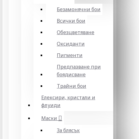
Безамонячни бои
Всички бои
Обезцветяване
Оксиданти
Пигменти
Предпазване при
боядисване
Трайни бои
Елексири, кристали и
флуиди
Маски
За блясък