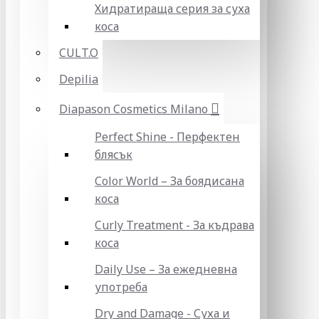
Хидратираща серия за суха
коса
CULT.O
Depilia
Diapason Cosmetics Milano
Perfect Shine - Перфектен
блясък
Color World – За боядисана
коса
Curly Treatment - За къдрава
коса
Daily Use – За ежедневна
употреба
Dry and Damage - Суха и