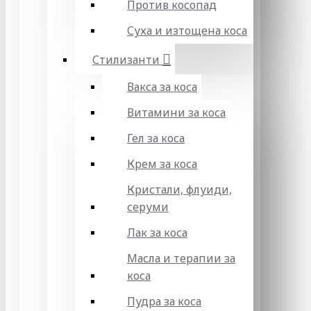
Против косопад
Суха и изтощена коса
Стилизанти
Вакса за коса
Витамини за коса
Гел за коса
Крем за коса
Кристали, флуиди,
серуми
Лак за коса
Масла и терапии за
коса
Пудра за коса