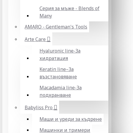
Серия за мъже - Blends of
Many
AMARO - Gentleman's Tools
Arte Care
Hyaluronic line-За
хидратация
Keratin line–За
възстановяване
Macadamia line-За
подхранване
Babyliss Pro
Маши и уреди за къдрене
Машинки и тримери