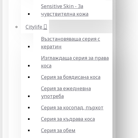
Sensitive Skin - За
чувствителна кожа
Citylife
Възстановяваща серия с
кератин
Изглаждаща серия за права
коса
Серия за боядисана коса
Серия за ежедневна
употреба
Серия за косопад, пърхот
Серия за къдрава коса
Серия за обем