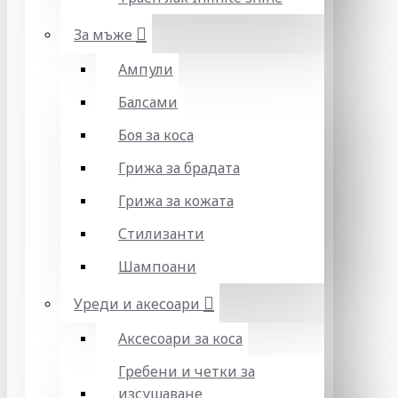
За мъже
Ампули
Балсами
Боя за коса
Грижа за брадата
Грижа за кожата
Стилизанти
Шампоани
Уреди и акесоари
Аксесоари за коса
Гребени и четки за
изсушаване