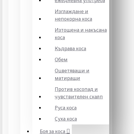
ежедневна употреба
Изглаждане и
непокорна коса
Изтощена и накъсана
коса
Къдрава коса
Обем
Оцветяващи и
матиращи
Против косопад и
чувствителен скалп
Руса коса
Суха коса
Боя за коса