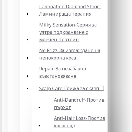
Lamination Diamond Shine-
Ламинираща терапия
Milky Sensation-Серия за
ултра подхранване с
млечен протеин
No Frizz-За изглаждане на
непокорна коса
Repair-За незабавно
възстановяване
Scalp Care-Грижа за скалп
Anti-Dandruff-Против
пърхот
Anti-Hair Loss-Против
кососпад