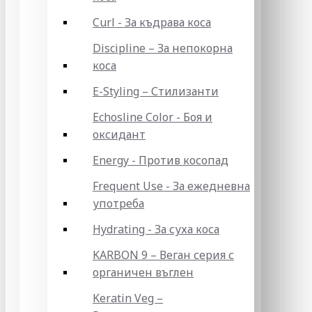
Curl - За къдрава коса
Discipline – За непокорна
коса
E-Styling – Стилизанти
Echosline Color - Боя и
оксидант
Energy - Против косопад
Frequent Use - За ежедневна
употреба
Hydrating - За суха коса
KARBON 9 – Веган серия с
органичен въглен
Keratin Veg –