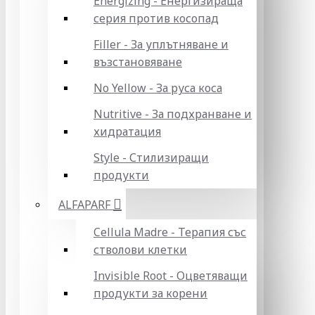
Energizing - Енергизираща
серия против косопад
Filler - За уплътняване и
възстановяване
No Yellow - За руса коса
Nutritive - За подхранване и
хидратация
Style - Стилизиращи
продукти
ALFAPARF
Cellula Madre - Терапия със
стволови клетки
Invisible Root - Оцветяващи
продукти за корени