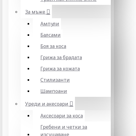
За мъже
Ампули
Балсами
Боя за коса
Грижа за брадата
Грижа за кожата
Стилизанти
Шампоани
Уреди и акесоари
Аксесоари за коса
Гребени и четки за
изсушаване