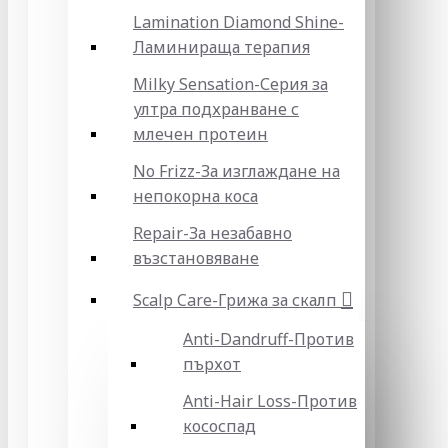
Lamination Diamond Shine-
Ламинираща терапия
Milky Sensation-Серия за
ултра подхранване с
млечен протеин
No Frizz-За изглаждане на
непокорна коса
Repair-За незабавно
възстановяване
Scalp Care-Грижа за скалп
Anti-Dandruff-Против
пърхот
Anti-Hair Loss-Против
кососпад