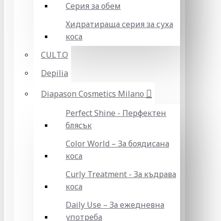
Серия за обем
Хидратираща серия за суха
коса
CULT.O
Depilia
Diapason Cosmetics Milano
Perfect Shine - Перфектен
блясък
Color World – За боядисана
коса
Curly Treatment - За къдрава
коса
Daily Use – За ежедневна
употреба