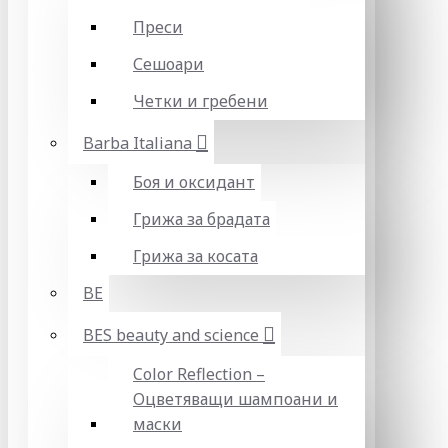
Преси
Сешоари
Четки и гребени
Barba Italiana
Боя и оксидант
Грижа за брадата
Грижа за косата
BE
BES beauty and science
Color Reflection –
Оцветяващи шампоани и
маски