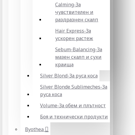
Calming-За
чувствителен и
раздразнен скалп
Hair Express-За
ускорен растеж
Sebum-Balancing-За
мазен скалп и сухи
краища
Silver Blond-За руса коса
Silver Blonde Sublіmeches-За
руса коса
Volume-За обем и плътност
Боя и технически продукти
Byothea