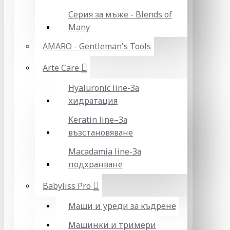
Серия за мъже - Blends of
Many
AMARO - Gentleman's Tools
Arte Care
Hyaluronic line-За
хидратация
Keratin line–За
възстановяване
Macadamia line-За
подхранване
Babyliss Pro
Маши и уреди за къдрене
Машинки и тримери