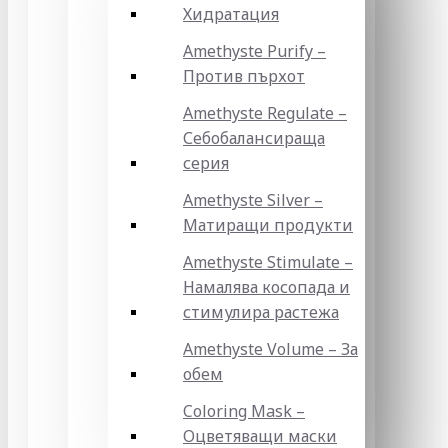
Хидратация
Amethyste Purify –
Против пърхот
Amethyste Regulate –
Себобалансираща
серия
Amethyste Silver –
Матиращи продукти
Amethyste Stimulate –
Намалява косопада и
стимулира растежа
Amethyste Volume – За
обем
Coloring Mask –
Оцветяващи маски