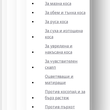
За мазна коса
За обем и тънка коса
За руса коса
За суха и изтощена
коса
За увредена и
накъсана коса
За чувствителен
скалп
Оцветяващи и
матиращи
Против косопад и за
бърз растеж
Против пърхот