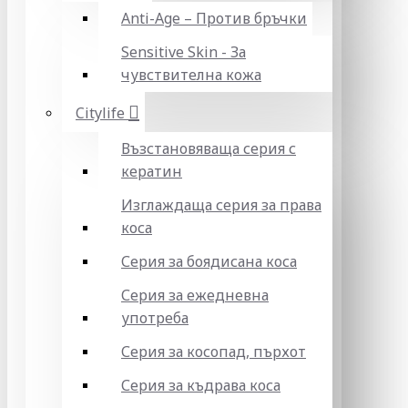
Anti-Age – Против бръчки
Sensitive Skin - За
чувствителна кожа
Citylife
Възстановяваща серия с
кератин
Изглаждаща серия за права
коса
Серия за боядисана коса
Серия за ежедневна
употреба
Серия за косопад, пърхот
Серия за къдрава коса