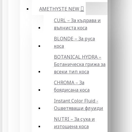
AMETHYSTE NEW
CURL – За къдрава и
вълниста коса
BLONDE – За руса
коса
BOTANICAL HYDRA –
Ботаническа грижа за
всеки тип коса
CHROMA – За
боядисана коса
Instant Color Fluid -
Оцветяващи флуиди
NUTRI – За суха и
изтощена коса