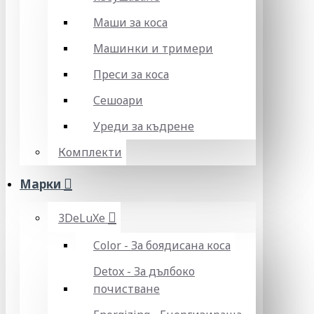
Маши за коса
Машинки и тримери
Преси за коса
Сешоари
Уреди за къдрене
Комплекти
Марки
3DeLuXe
Color - За боядисана коса
Detox - За дълбоко
почистване