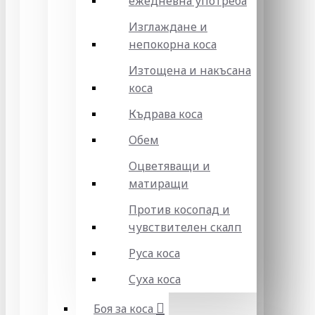
ежедневна употреба
Изглаждане и
непокорна коса
Изтощена и накъсана
коса
Къдрава коса
Обем
Оцветяващи и
матиращи
Против косопад и
чувствителен скалп
Руса коса
Суха коса
Боя за коса