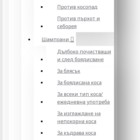
Против косопад
Против пърхот и
себорея
Шампоани
Дълбоко почистващи
и след боядисване
За блясък
За боядисана коса
За всеки тип коса/
ежедневна употреба
За изглаждане на
непокорна коса
За къдрава коса