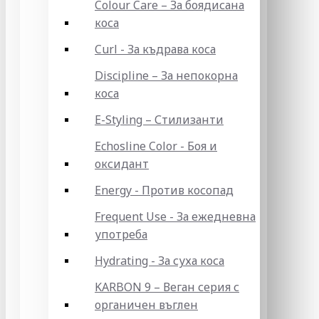
Colour Care – За боядисана
коса
Curl - За къдрава коса
Discipline – За непокорна
коса
E-Styling – Стилизанти
Echosline Color - Боя и
оксидант
Energy - Против косопад
Frequent Use - За ежедневна
употреба
Hydrating - За суха коса
KARBON 9 – Веган серия с
органичен въглен