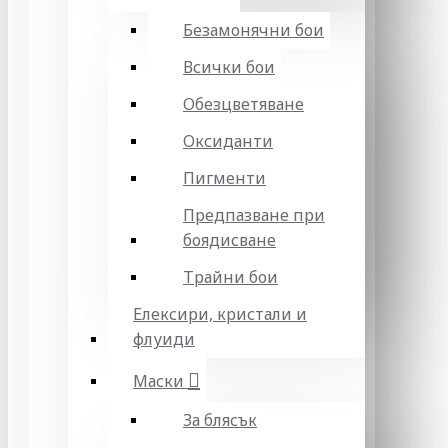
Безамонячни бои
Всички бои
Обезцветяване
Оксиданти
Пигменти
Предпазване при
боядисване
Трайни бои
Елексири, кристали и
флуиди
Маски
За блясък