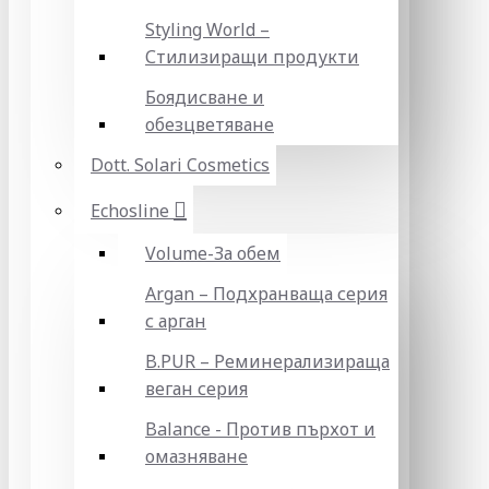
Styling World –
Стилизиращи продукти
Боядисване и
обезцветяване
Dott. Solari Cosmetics
Echosline
Volume-За обем
Argan – Подхранваща серия
с арган
B.PUR – Реминерализираща
веган серия
Balance - Против пърхот и
омазняване