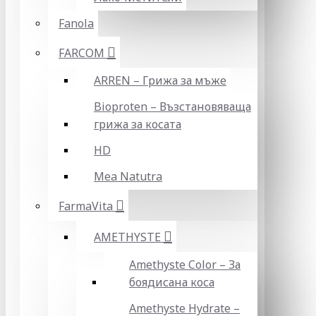
Fanola
FARCOM
ARREN – Грижа за мъже
Bioproten – Възстановяваща
грижа за косата
HD
Mea Natutra
FarmaVita
AMETHYSTE
Amethyste Color – За
боядисана коса
Amethyste Hydrate –