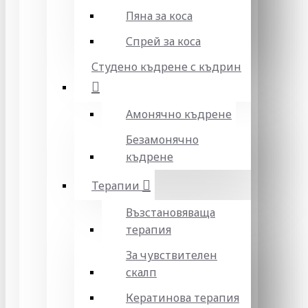
Пяна за коса
Спрей за коса
Студено къдрене с къдрин
Амонячно къдрене
Безамонячно
къдрене
Терапии
Възстановяваща
терапия
За чувствителен
скалп
Кератинова терапия