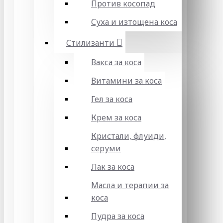
Против косопад
Суха и изтощена коса
Стилизанти
Вакса за коса
Витамини за коса
Гел за коса
Крем за коса
Кристали, флуиди,
серуми
Лак за коса
Масла и терапии за
коса
Пудра за коса