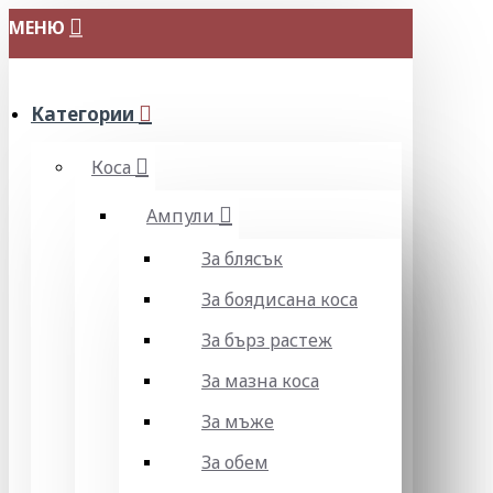
МЕНЮ
Категории
Коса
Ампули
За блясък
За боядисана коса
За бърз растеж
За мазна коса
За мъже
За обем