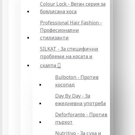
Colour Lock - Веган серия за
боядисана коса
Professional Hair Fashion -
Професионални
стилизанти
SILKAT - За специфични
проблеми на косата и
скалпа
Bulboton - Против
косопад
Day By Day - За
ежедневна употреба
Deforforante - Против
пърхот
Nutritivo - За суха и