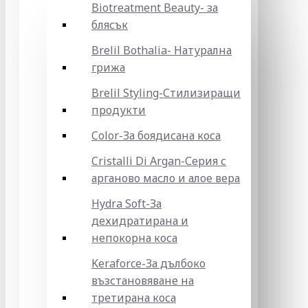
Biotreatment Beauty- за
блясък
Brelil Bothalia- Натурална
грижа
Brelil Styling-Стилизиращи
продукти
Color-За боядисана коса
Cristalli Di Argan-Серия с
арганово масло и алое вера
Hydra Soft-За
дехидратирана и
непокорна коса
Keraforce-За дълбоко
възстановяване на
третирана коса