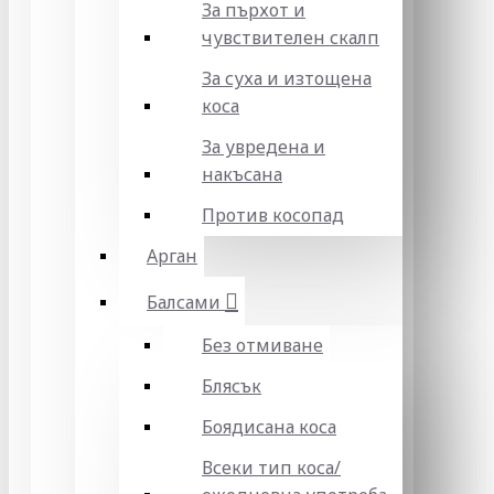
За пърхот и
чувствителен скалп
За суха и изтощена
коса
За увредена и
накъсана
Против косопад
Арган
Балсами
Без отмиване
Блясък
Боядисана коса
Всеки тип коса/