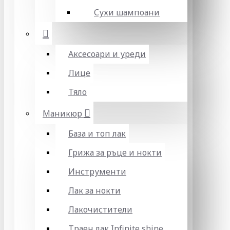
Сухи шампоани
Аксесоари и уреди
Лице
Тяло
Маникюр
База и топ лак
Грижа за ръце и нокти
Инструменти
Лак за нокти
Лакочистители
Траен лак Infinite shine