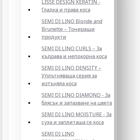
LISSE DESIGN KERATIN -
Гладка и права коса
SEMI DI LINO Blonde and
Brunette – Тониращи
продукти
SEMI DI LINO CURLS – За
къдрава и непокорна коса
SEMI DI LINO DENSITY –
Уплътняваща серия за
изтъняла коса
SEMI DI LINO DIAMOND - За
блясък и запазване на цвета
SEMI DI LINO MOISTURE - За
суха и заплитаща се коса
SEMI DI LINO