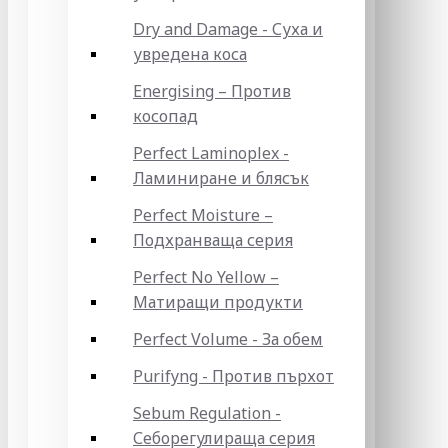
Dry and Damage - Суха и
увредена коса
Energising – Против
косопад
Perfect Laminoplex -
Ламиниране и блясък
Perfect Moisture –
Подхранваща серия
Perfect No Yellow –
Матиращи продукти
Perfect Volume - За обем
Purifyng - Против пърхот
Sebum Regulation -
Себорегулираща серия