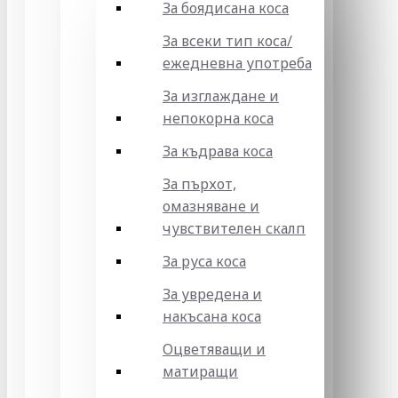
За боядисана коса
За всеки тип коса/
ежедневна употреба
За изглаждане и
непокорна коса
За къдрава коса
За пърхот,
омазняване и
чувствителен скалп
За руса коса
За увредена и
накъсана коса
Оцветяващи и
матиращи