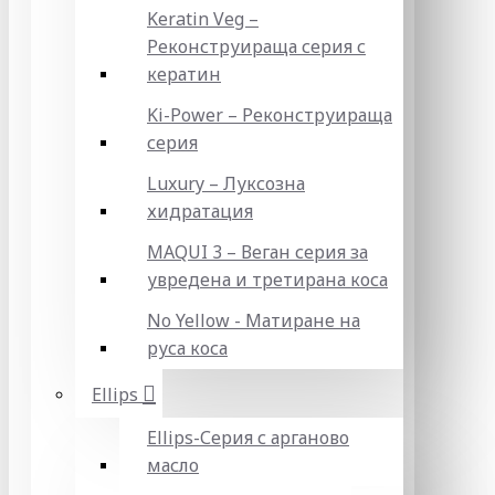
Keratin Veg –
Реконструираща серия с
кератин
Ki-Power – Реконструираща
серия
Luxury – Луксозна
хидратация
MAQUI 3 – Веган серия за
увредена и третирана коса
No Yellow - Матиране на
руса коса
Ellips
Ellips-Серия с арганово
масло