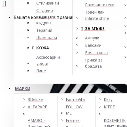
Стилизанти
Лакочистители
Студено
Траен лак
къдрене с
Вашата кошница е празна!
Infinite shine
къдрин
ЗА МЪЖЕ
Терапии
Шампоани
Ампули
Балсами
КОЖА
Боя за коса
Аксесоари и
Грижа за
уреди
брадата
Лице
МАРКИ
3Deluxe
FarmaVita
Kezy
ALFAPARF
FOLLOW
KIEPE
ME
AMARO -
Framesi
KOSIMETIK
Gentleman's
GENTLEME