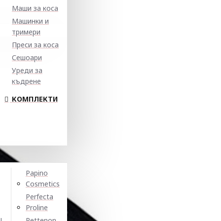
Маши за коса
Машинки и
тримери
Преси за коса
Сешоари
Уреди за
къдрене
КОМПЛЕКТИ
Papino
Cosmetics
Perfecta
Proline
N
Pettenon