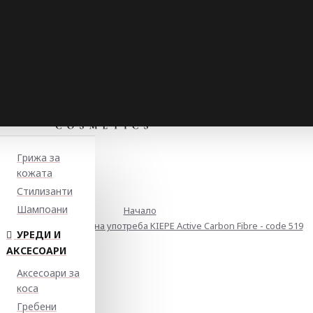
Грижа за
кожата
Стилизанти
Шампоани
Начало
ебен за професионална употреба KIEPE Active Carbon Fibre - code 519
УРЕДИ И
АКСЕСОАРИ
Аксесоари за
коса
Гребени