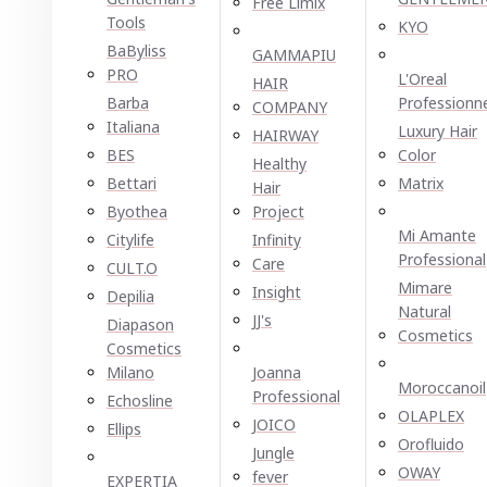
Free Limix
Tools
KYO
BaByliss
GAMMAPIU
PRO
L'Oreal
HAIR
Barba
Professionn
COMPANY
Italiana
Luxury Hair
HAIRWAY
BES
Color
Healthy
Bettari
Matrix
Hair
Byothea
Project
Mi Amante
Citylife
Infinity
Professional
Care
CULT.O
Mimare
Insight
Depilia
Natural
JJ's
Diapason
Cosmetics
Cosmetics
Milano
Joanna
Moroccanoil
Professional
Echosline
OLAPLEX
JOICO
Ellірѕ
Orofluido
Jungle
OWAY
fever
EXPERTIA