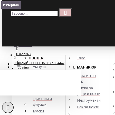
Меню
Изчерпан
Кошница
Menu
ПОРЪЧАЙ ЛЕСНО НА 0877 004447
МЕНЮ
В любими
КОСА
Тяло
ПОРЪЧАЙ ЛЕСНО НА 0877 004447
Ампули
МАНИКЮР
Сравни
Арган
База и топ
Балсами
лак
Гр
Боя за коса
Грижа за
Елексири,
ръце и нокти
кристали и
Инструменти
флуиди
Лак за нокти
Маски