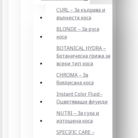
CURL – За къдрава и
вълниста коса
BLONDE – За руса
коса
BOTANICAL HYDRA –
Ботаническа грижа за
всеки тип коса
CHROMA – За
боядисана коса
Instant Color Fluid -
Оцветяващи флуиди
NUTRI – За суха и
изтощена коса
SPECIFIC CARE –