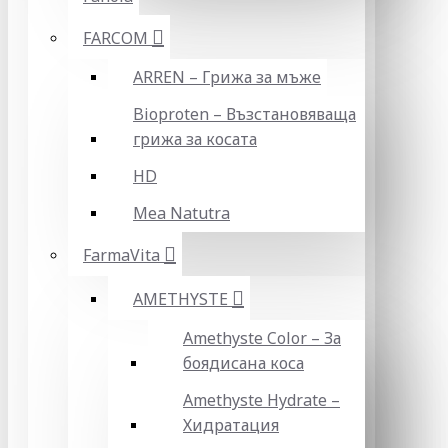
FARCOM
ARREN – Грижа за мъже
Bioproten – Възстановяваща
грижа за косата
HD
Mea Natutra
FarmaVita
AMETHYSTE
Amethyste Color – За
боядисана коса
Amethyste Hydrate –
Хидратация