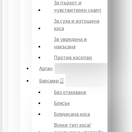
За пърхот и
чувствителен скалп
За суха и изтощена
коса
За увредена и
накъсана
Против косопад
Арган
Балсами
Без отмиване
Блясък
Боядисана коса
Всеки тип коса/