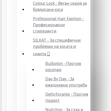
Colour Lock - Веган серия за
боядисана коса
Professional Hair Fashion -
Професионални
стилизанти
SILKAT - За специфични
проблеми на косата и
скалпа
Bulboton - Против
косопад
Day By Day - За
ежедневна употреба
Deforforante - Против
пърхот
Nutritivo - За суха и