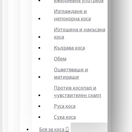
ежедневна употреба
Изглаждане и
непокорна коса
Изтощена и накъсана
коса
Къдрава коса
Обем
Оцветяващи и
матиращи
Против косопад и
чувствителен скалп
Руса коса
Суха коса
Боя за коса