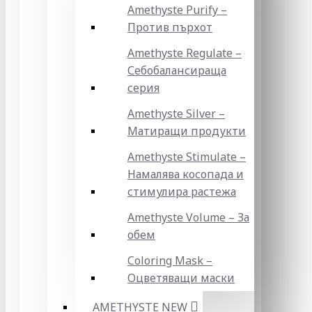
Amethyste Purify –
Против пърхот
Amethyste Regulate –
Себобалансираща
серия
Amethyste Silver –
Матиращи продукти
Amethyste Stimulate –
Намалява косопада и
стимулира растежа
Amethyste Volume – За
обем
Coloring Mask –
Оцветяващи маски
AMETHYSTE NEW