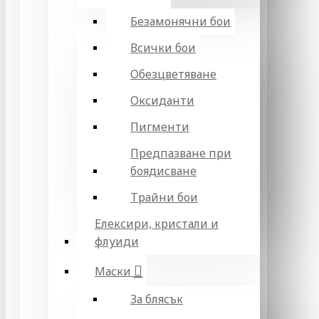
Безамонячни бои
Всички бои
Обезцветяване
Оксиданти
Пигменти
Предпазване при
боядисване
Трайни бои
Елексири, кристали и
флуиди
Маски
За блясък