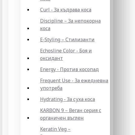
Curl - За къдрава коса
Discipline – За непокорна
коса
E-Styling – Стилизанти
Echosline Color - Боя и
оксидант
Energy - Против косопад
Frequent Use - За ежедневна
употреба
Hydrating - За суха коса
KARBON 9 – Веган серия с
органичен въглен
Keratin Veg –