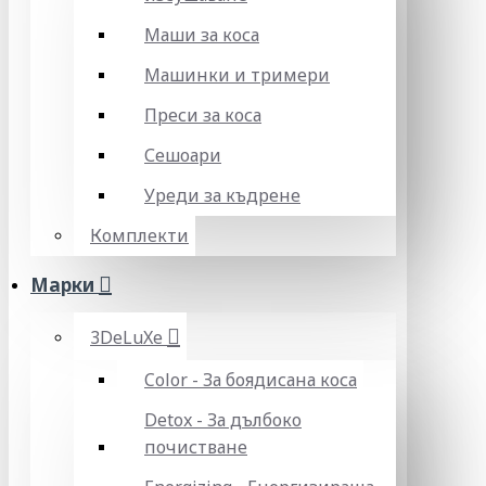
Маши за коса
Машинки и тримери
Преси за коса
Сешоари
Уреди за къдрене
Комплекти
Марки
3DeLuXe
Color - За боядисана коса
Detox - За дълбоко
почистване