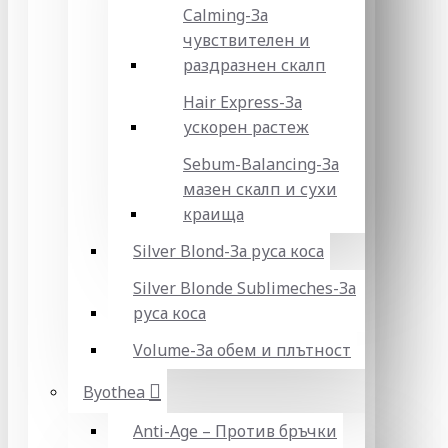
Calming-За
чувствителен и
раздразнен скалп
Hair Express-За
ускорен растеж
Sebum-Balancing-За
мазен скалп и сухи
краища
Silver Blond-За руса коса
Silver Blonde Sublіmeches-За
руса коса
Volume-За обем и плътност
Byothea
Anti-Age – Против бръчки