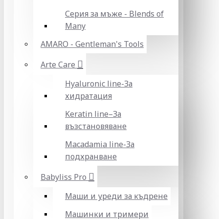
Серия за мъже - Blends of
Many
AMARO - Gentleman's Tools
Arte Care
Hyaluronic line-За
хидратация
Keratin line–За
възстановяване
Macadamia line-За
подхранване
Babyliss Pro
Маши и уреди за къдрене
Машинки и тримери