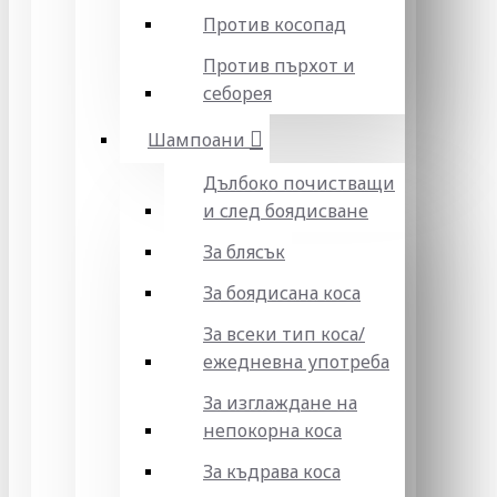
Против косопад
Против пърхот и
себорея
Шампоани
Дълбоко почистващи
и след боядисване
За блясък
За боядисана коса
За всеки тип коса/
ежедневна употреба
За изглаждане на
непокорна коса
За къдрава коса