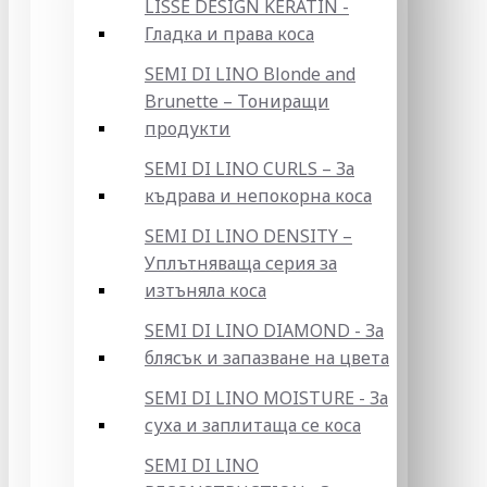
LISSE DESIGN KERATIN -
Гладка и права коса
SEMI DI LINO Blonde and
Brunette – Тониращи
продукти
SEMI DI LINO CURLS – За
къдрава и непокорна коса
SEMI DI LINO DENSITY –
Уплътняваща серия за
изтъняла коса
SEMI DI LINO DIAMOND - За
блясък и запазване на цвета
SEMI DI LINO MOISTURE - За
суха и заплитаща се коса
SEMI DI LINO