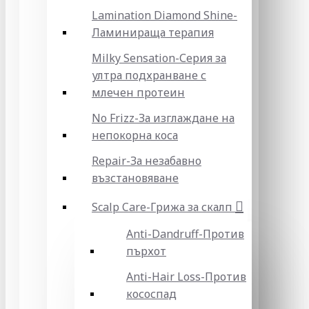
Lamination Diamond Shine-
Ламинираща терапия
Milky Sensation-Серия за
ултра подхранване с
млечен протеин
No Frizz-За изглаждане на
непокорна коса
Repair-За незабавно
възстановяване
Scalp Care-Грижа за скалп
Anti-Dandruff-Против
пърхот
Anti-Hair Loss-Против
кососпад