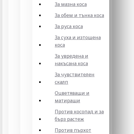
За мазна коса
За обем и тънка коса
За руса коса
За суха и изтощена
коса
За увредена и
накъсана коса
За чувствителен
скалп
Оцветяващи и
матиращи
Против косопад и за
бърз растеж
Против пърхот