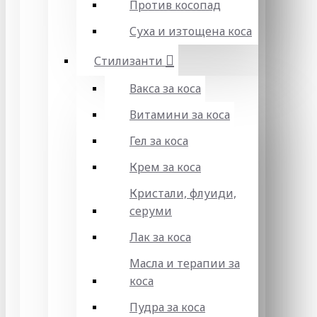
Против косопад
Суха и изтощена коса
Стилизанти
Вакса за коса
Витамини за коса
Гел за коса
Крем за коса
Кристали, флуиди,
серуми
Лак за коса
Масла и терапии за
коса
Пудра за коса