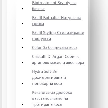
Biotreatment Beauty- за
блясък
Brelil Bothalia- Натурална
грижа
Brelil Styling-Стилизиращи
продукти
Color-За боядисана коса
Cristalli Di Argan-Серия с
арганово масло и алое вера
Hydra Soft-За
дехидратирана и
непокорна коса
Keraforce-За дълбоко
възстановяване на
третирана коса