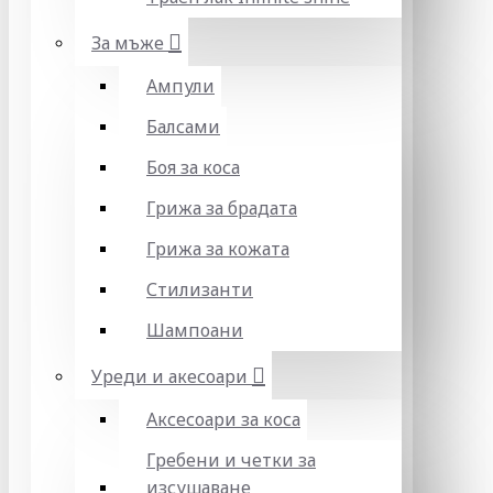
За мъже
Ампули
Балсами
Боя за коса
Грижа за брадата
Грижа за кожата
Стилизанти
Шампоани
Уреди и акесоари
Аксесоари за коса
Гребени и четки за
изсушаване