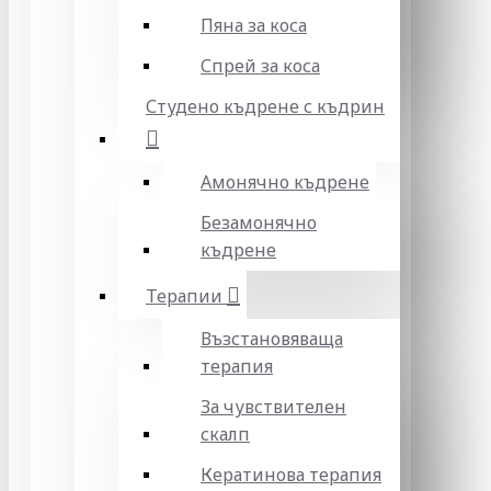
Пяна за коса
Спрей за коса
Студено къдрене с къдрин
Амонячно къдрене
Безамонячно
къдрене
Терапии
Възстановяваща
терапия
За чувствителен
скалп
Кератинова терапия