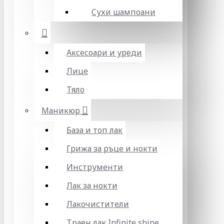
Сухи шампоани
Аксесоари и уреди
Лице
Тяло
Маникюр
База и топ лак
Грижа за ръце и нокти
Инструменти
Лак за нокти
Лакочистители
Траен лак Infinite shine