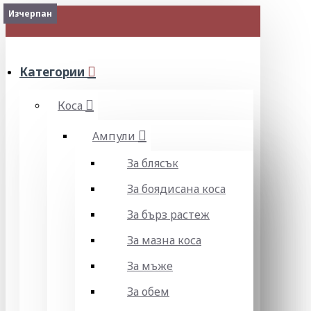
Изчерпан
МЕНЮ
Категории
Коса
Ампули
За блясък
За боядисана коса
За бърз растеж
За мазна коса
За мъже
За обем