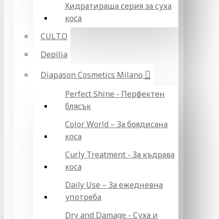
Хидратираща серия за суха
коса
CULT.O
Depilia
Diapason Cosmetics Milano
Perfect Shine - Перфектен
блясък
Color World – За боядисана
коса
Curly Treatment - За къдрава
коса
Daily Use – За ежедневна
употреба
Dry and Damage - Суха и