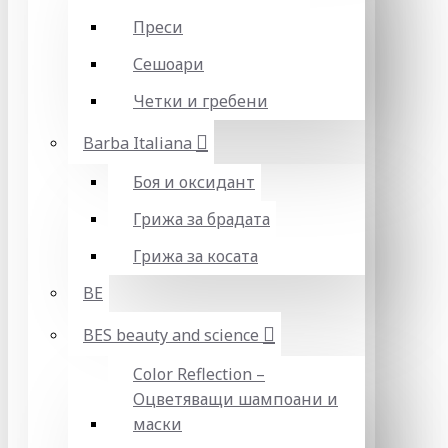
Преси
Сешоари
Четки и гребени
Barba Italiana
Боя и оксидант
Грижа за брадата
Грижа за косата
BE
BES beauty and science
Color Reflection –
Оцветяващи шампоани и
маски