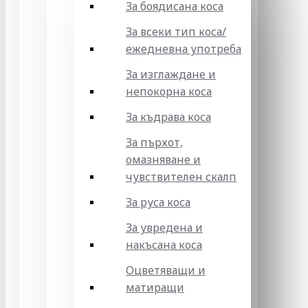
За боядисана коса
За всеки тип коса/
ежедневна употреба
За изглаждане и
непокорна коса
За къдрава коса
За пърхот,
омазняване и
чувствителен скалп
За руса коса
За увредена и
накъсана коса
Оцветяващи и
матиращи