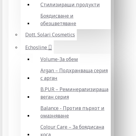
Стилизиращи продукти
Боядисване и
обезцветяване
Dott. Solari Cosmetics
Echosline
Volume-За обем
Argan – Подхранваща серия
с арган
B.PUR – Реминерализираща
веган серия
Balance - Против пърхот и
омазняване
Colour Care – За боядисана
коса