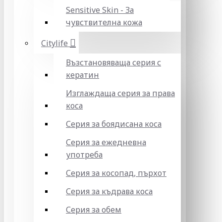
Sensitive Skin - За
чувствителна кожа
Citylife
Възстановяваща серия с
кератин
Изглаждаща серия за права
коса
Серия за боядисана коса
Серия за ежедневна
употреба
Серия за косопад, пърхот
Серия за къдрава коса
Серия за обем