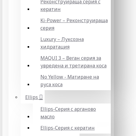
Реконструираща серия с
кератин
Ki-Power – Реконструираща
серия
Luxury – Луксозна
хидратация
MAQUI 3 – Веган серия за
увредена и третирана коса
No Yellow - Матиране на
руса коса
Ellips
Ellips-Серия с арганово
масло
Ellips-Серия с кератин