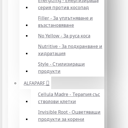
Energizing - Енергизираща
серия против косопад
Filler - За уплътняване и
възстановяване
No Yellow - За руса коса
Nutritive - За подхранване и
хидратация
Style - Стилизиращи
продукти
ALFAPARF
Cellula Madre - Терапия със
стволови клетки
Invisible Root - Оцветяващи
продукти за корени