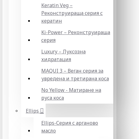
Keratin Veg –
Реконструираща серия с
кератин
Ki-Power – Реконструираща
серия
Luxury – Луксозна
хидратация
MAQUI 3 – Веган серия за
увредена и третирана коса
No Yellow - Матиране на
руса коса
Ellips
Ellips-Серия с арганово
масло