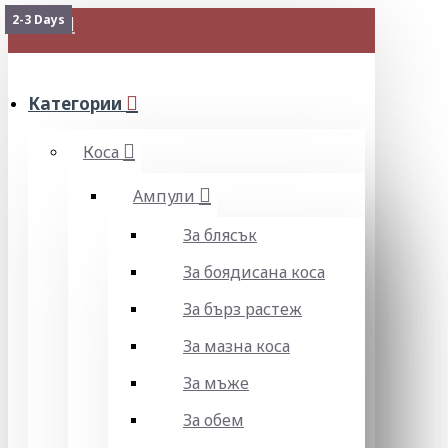
2-3 Days
МЕНЮ
Категории
Коса
Ампули
За блясък
За боядисана коса
За бърз растеж
За мазна коса
За мъже
За обем