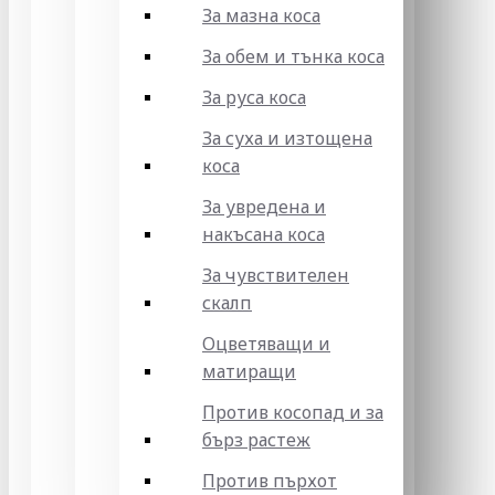
За мазна коса
За обем и тънка коса
За руса коса
За суха и изтощена
коса
За увредена и
накъсана коса
За чувствителен
скалп
Оцветяващи и
матиращи
Против косопад и за
бърз растеж
Против пърхот