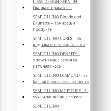
LISSE DESIGN KERATIN -
Гладка и права коса
SEMI DI LINO Blonde and
Brunette – Тониращи
продукти
SEMI DI LINO CURLS – За
къдрава и непокорна коса
SEMI DI LINO DENSITY –
Уплътняваща серия за
изтъняла коса
SEMI DI LINO DIAMOND - За
блясък и запазване на цвета
SEMI DI LINO MOISTURE - За
суха и заплитаща се коса
SEMI DI LINO