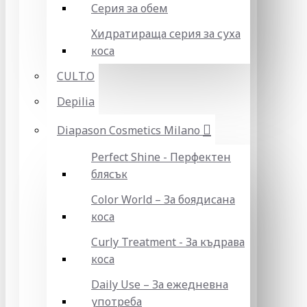
Серия за обем
Хидратираща серия за суха
коса
CULT.O
Depilia
Diapason Cosmetics Milano
Perfect Shine - Перфектен
блясък
Color World – За боядисана
коса
Curly Treatment - За къдрава
коса
Daily Use – За ежедневна
употреба