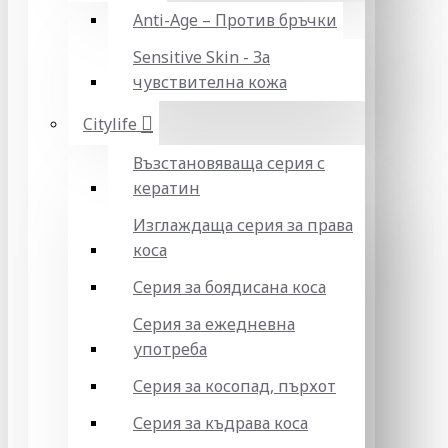
Anti-Age – Против бръчки
Sensitive Skin - За
чувствителна кожа
Citylife
Възстановяваща серия с
кератин
Изглаждаща серия за права
коса
Серия за боядисана коса
Серия за ежедневна
употреба
Серия за косопад, пърхот
Серия за къдрава коса