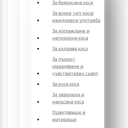
За боядисана коса
За всеки тип коса/
ежедневна употреба
За изглаждане и
непокорна коса
За къдрава коса
За пърхот,
омазняване и
чувствителен скалп
За руса коса
За увредена и
накъсана коса
Оцветяващи и
матиращи