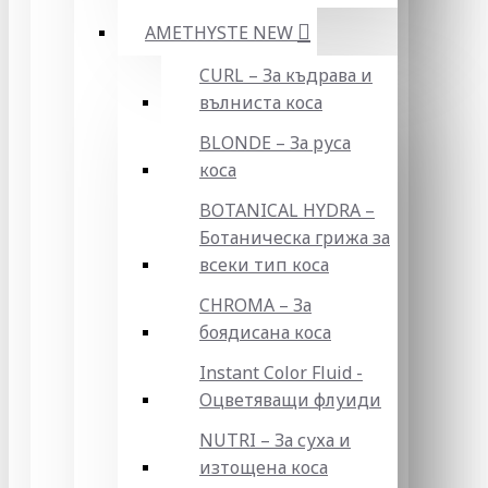
AMETHYSTE NEW
CURL – За къдрава и
вълниста коса
BLONDE – За руса
коса
BOTANICAL HYDRA –
Ботаническа грижа за
всеки тип коса
CHROMA – За
боядисана коса
Instant Color Fluid -
Оцветяващи флуиди
NUTRI – За суха и
изтощена коса