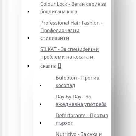
Colour Lock - Веган серия за
боядисана коса
Professional Hair Fashion -
Професионални
стилизанти
SILKAT - За специфични
проблеми на косата и
скалпа
Bulboton - Против
косопад
Day By Day - За
ежедневна употреба
Deforforante - Против
пърхот
Nutritivo - За суха и