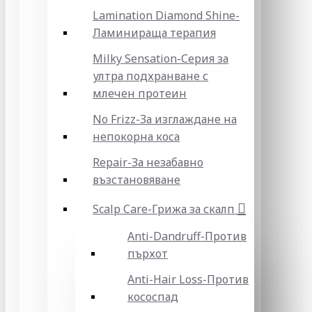
Lamination Diamond Shine-
Ламинираща терапия
Milky Sensation-Серия за
ултра подхранване с
млечен протеин
No Frizz-За изглаждане на
непокорна коса
Repair-За незабавно
възстановяване
Scalp Care-Грижа за скалп
Anti-Dandruff-Против
пърхот
Anti-Hair Loss-Против
кососпад