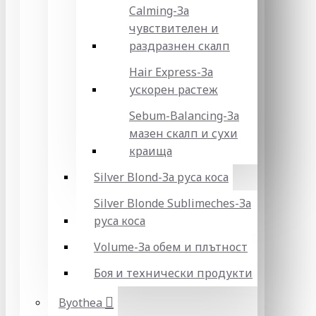
Calming-За
чувствителен и
раздразнен скалп
Hair Express-За
ускорен растеж
Sebum-Balancing-За
мазен скалп и сухи
краища
Silver Blond-За руса коса
Silver Blonde Sublіmeches-За
руса коса
Volume-За обем и плътност
Боя и технически продукти
Byothea