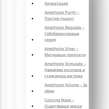
Хидратация
Amethyste Purify –
Против пърхот
Amethyste Regulate –
Себобалансираща
серия
Amethyste Silver –
Матиращи продукти
Amethyste Stimulate –
Намалява косопада и
стимулира растежа
Amethyste Volume – За
обем
Coloring Mask –
Оцветяващи маски