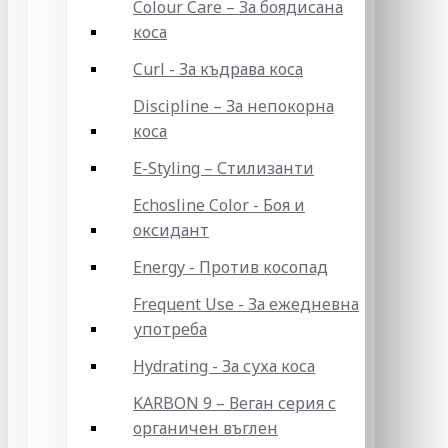
Colour Care – За боядисана
коса
Curl - За къдрава коса
Discipline – За непокорна
коса
E-Styling – Стилизанти
Echosline Color - Боя и
оксидант
Energy - Против косопад
Frequent Use - За ежедневна
употреба
Hydrating - За суха коса
KARBON 9 – Веган серия с
органичен въглен