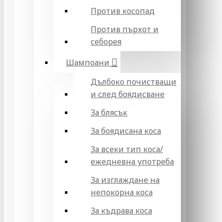
Против косопад
Против пърхот и
себорея
Шампоани
Дълбоко почистващи
и след боядисване
За блясък
За боядисана коса
За всеки тип коса/
ежедневна употреба
За изглаждане на
непокорна коса
За къдрава коса