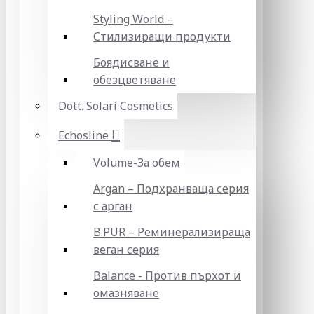
Styling World –
Стилизиращи продукти
Боядисване и
обезцветяване
Dott. Solari Cosmetics
Echosline
Volume-За обем
Argan – Подхранваща серия
с арган
B.PUR – Реминерализираща
веган серия
Balance - Против пърхот и
омазняване