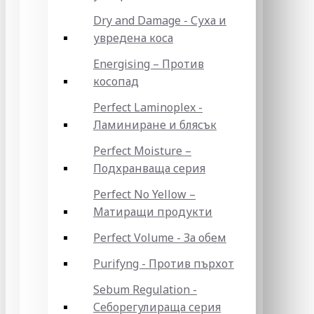
Dry and Damage - Суха и
увредена коса
Energising – Против
косопад
Perfect Laminoplex -
Ламиниране и блясък
Perfect Moisture –
Подхранваща серия
Perfect No Yellow –
Матиращи продукти
Perfect Volume - За обем
Purifyng - Против пърхот
Sebum Regulation -
Себорегулираща серия