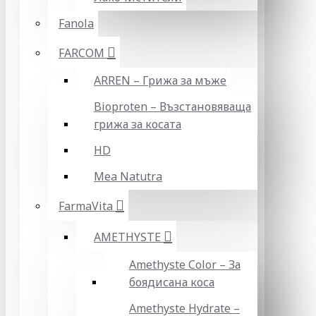
Fanola
FARCOM
ARREN – Грижа за мъже
Bioproten – Възстановяваща
грижа за косата
HD
Mea Natutra
FarmaVita
AMETHYSTE
Amethyste Color – За
боядисана коса
Amethyste Hydrate –