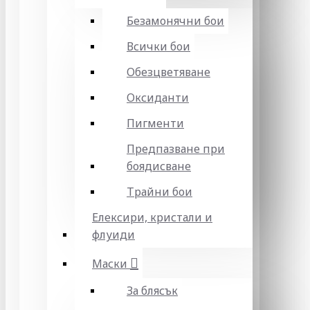
Безамонячни бои
Всички бои
Обезцветяване
Оксиданти
Пигменти
Предпазване при
боядисване
Трайни бои
Елексири, кристали и
флуиди
Маски
За блясък