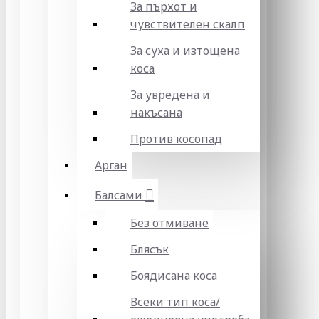
За пърхот и
чувствителен скалп
За суха и изтощена
коса
За увредена и
накъсана
Против косопад
Арган
Балсами
Без отмиване
Блясък
Боядисана коса
Всеки тип коса/