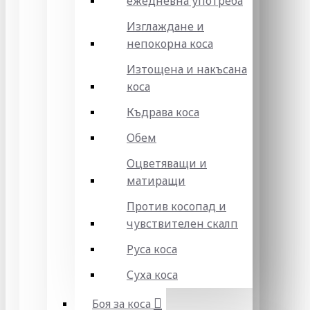
ежедневна употреба
Изглаждане и
непокорна коса
Изтощена и накъсана
коса
Къдрава коса
Обем
Оцветяващи и
матиращи
Против косопад и
чувствителен скалп
Руса коса
Суха коса
Боя за коса