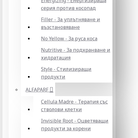
Energizing - Енергизираща
серия против косопад
Filler - За уплътняване и
възстановяване
No Yellow - За руса коса
Nutritive - За подхранване и
хидратация
Style - Стилизиращи
продукти
ALFAPARF
Cellula Madre - Терапия със
стволови клетки
Invisible Root - Оцветяващи
продукти за корени