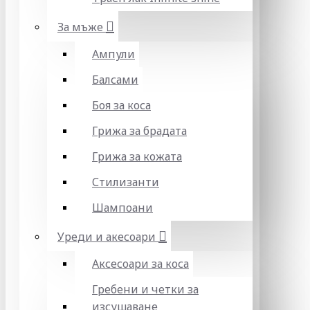
За мъже
Ампули
Балсами
Боя за коса
Грижа за брадата
Грижа за кожата
Стилизанти
Шампоани
Уреди и акесоари
Аксесоари за коса
Гребени и четки за
изсушаване