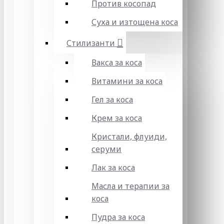
Против косопад
Суха и изтощена коса
Стилизанти
Вакса за коса
Витамини за коса
Гел за коса
Крем за коса
Кристали, флуиди,
серуми
Лак за коса
Масла и терапии за
коса
Пудра за коса