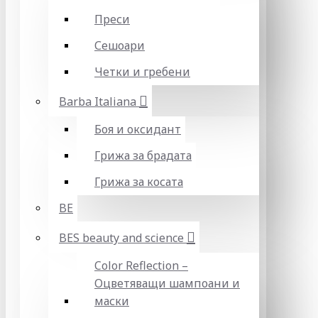
Преси
Сешоари
Четки и гребени
Barba Italiana
Боя и оксидант
Грижа за брадата
Грижа за косата
BE
BES beauty and science
Color Reflection –
Оцветяващи шампоани и
маски