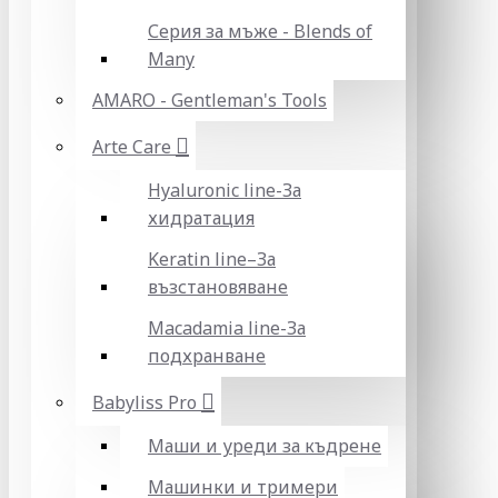
Серия за мъже - Blends of
Many
AMARO - Gentleman's Tools
Arte Care
Hyaluronic line-За
хидратация
Keratin line–За
възстановяване
Macadamia line-За
подхранване
Babyliss Pro
Маши и уреди за къдрене
Машинки и тримери