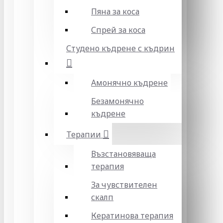
Пяна за коса
Спрей за коса
Студено къдрене с къдрин
Амонячно къдрене
Безамонячно
къдрене
Терапии
Възстановяваща
терапия
За чувствителен
скалп
Кератинова терапия