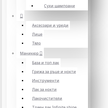
Сухи шампоани
Аксесоари и уреди
Лице
Тяло
Маникюр
База и топ лак
Грижа за ръце и нокти
Инструменти
Лак за нокти
Лакочистители
Траен лак Infinite shine