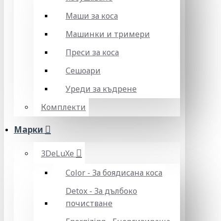
Маши за коса
Машинки и тримери
Преси за коса
Сешоари
Уреди за къдрене
Комплекти
Марки
3DeLuXe
Color - За боядисана коса
Detox - За дълбоко
почистване