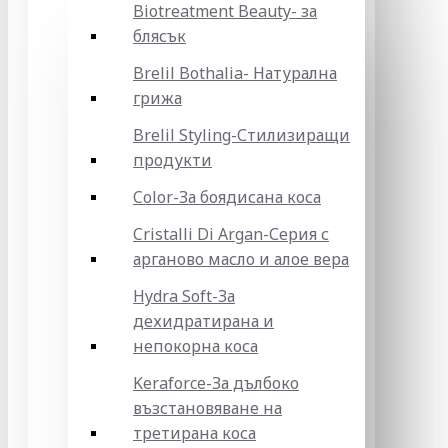
Biotreatment Beauty- за
блясък
Brelil Bothalia- Натурална
грижа
Brelil Styling-Стилизиращи
продукти
Color-За боядисана коса
Cristalli Di Argan-Серия с
арганово масло и алое вера
Hydra Soft-За
дехидратирана и
непокорна коса
Keraforce-За дълбоко
възстановяване на
третирана коса