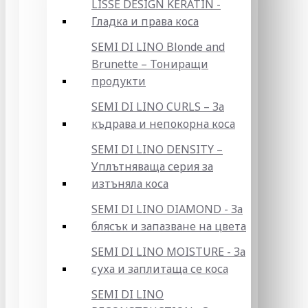
LISSE DESIGN KERATIN -
Гладка и права коса
SEMI DI LINO Blonde and
Brunette – Тониращи
продукти
SEMI DI LINO CURLS – За
къдрава и непокорна коса
SEMI DI LINO DENSITY –
Уплътняваща серия за
изтъняла коса
SEMI DI LINO DIAMOND - За
блясък и запазване на цвета
SEMI DI LINO MOISTURE - За
суха и заплитаща се коса
SEMI DI LINO