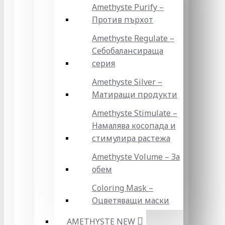
Amethyste Purify –
Против пърхот
Amethyste Regulate –
Себобалансираща
серия
Amethyste Silver –
Матиращи продукти
Amethyste Stimulate –
Намалява косопада и
стимулира растежа
Amethyste Volume – За
обем
Coloring Mask –
Оцветяващи маски
AMETHYSTE NEW