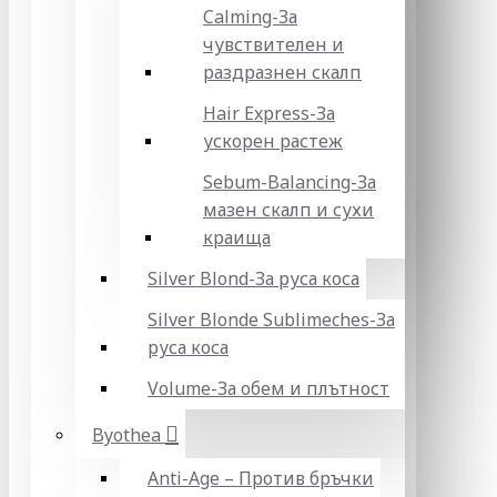
Calming-За
чувствителен и
раздразнен скалп
Hair Express-За
ускорен растеж
Sebum-Balancing-За
мазен скалп и сухи
краища
Silver Blond-За руса коса
Silver Blonde Sublіmeches-За
руса коса
Volume-За обем и плътност
Byothea
Anti-Age – Против бръчки