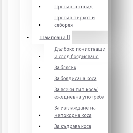
Против косопад
Против пърхот и
себорея
Шампоани
Дълбоко почистващи
и след боядисване
За блясък
За боядисана коса
За всеки тип коса/
ежедневна употреба
За изглаждане на
непокорна коса
За къдрава коса