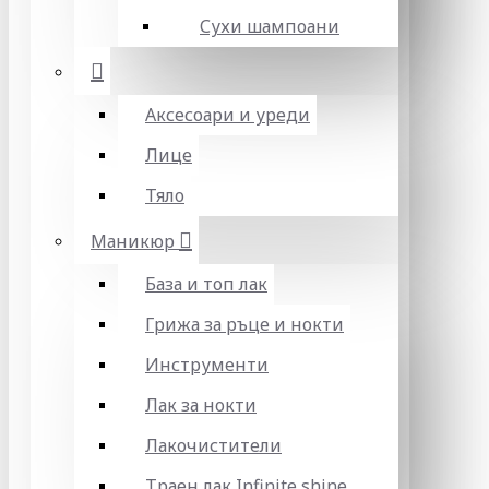
Сухи шампоани
Аксесоари и уреди
Лице
Тяло
Маникюр
База и топ лак
Грижа за ръце и нокти
Инструменти
Лак за нокти
Лакочистители
Траен лак Infinite shine