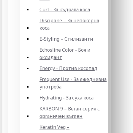
Curl - За къдрава коса
Discipline – За непокорна
коса
E-Styling – Стилизанти
Echosline Color - Боя и
оксидант
Energy - Против косопад
Frequent Use - За ежедневна
употреба
Hydrating - За суха коса
KARBON 9 – Веган серия с
органичен въглен
Keratin Veg –