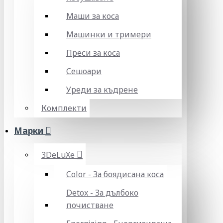
Маши за коса
Машинки и тримери
Преси за коса
Сешоари
Уреди за къдрене
Комплекти
Марки
3DeLuXe
Color - За боядисана коса
Detox - За дълбоко
почистване