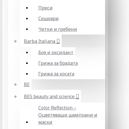
Преси
Сешоари
Четки и гребени
Barba Italiana
Боя и оксидант
Грижа за брадата
Грижа за косата
BE
BES beauty and science
Color Reflection –
Оцветяващи шампоани и
маски