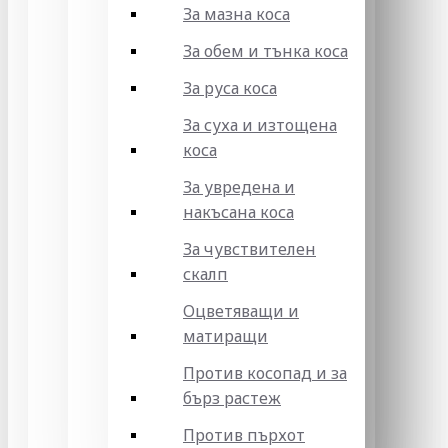
За мазна коса
За обем и тънка коса
За руса коса
За суха и изтощена
коса
За увредена и
накъсана коса
За чувствителен
скалп
Оцветяващи и
матиращи
Против косопад и за
бърз растеж
Против пърхот