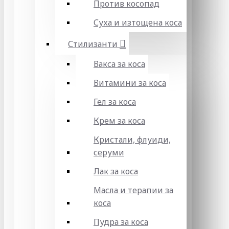
Против косопад
Суха и изтощена коса
Стилизанти
Вакса за коса
Витамини за коса
Гел за коса
Крем за коса
Кристали, флуиди,
серуми
Лак за коса
Масла и терапии за
коса
Пудра за коса