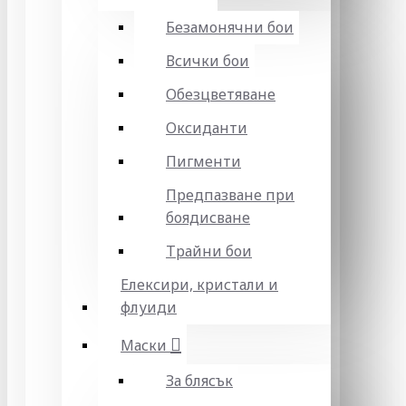
Безамонячни бои
Всички бои
Обезцветяване
Оксиданти
Пигменти
Предпазване при
боядисване
Трайни бои
Елексири, кристали и
флуиди
Маски
За блясък