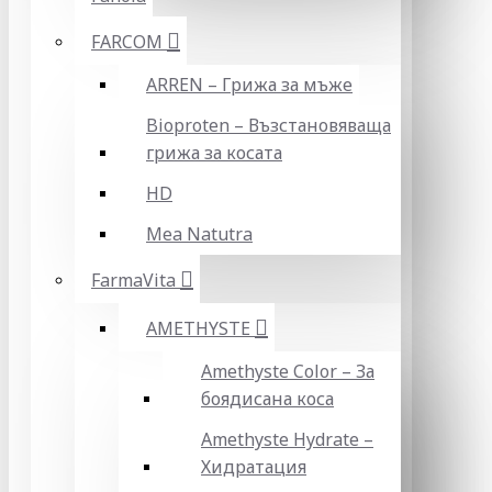
FARCOM
ARREN – Грижа за мъже
Bioproten – Възстановяваща
грижа за косата
HD
Mea Natutra
FarmaVita
AMETHYSTE
Amethyste Color – За
боядисана коса
Amethyste Hydrate –
Хидратация