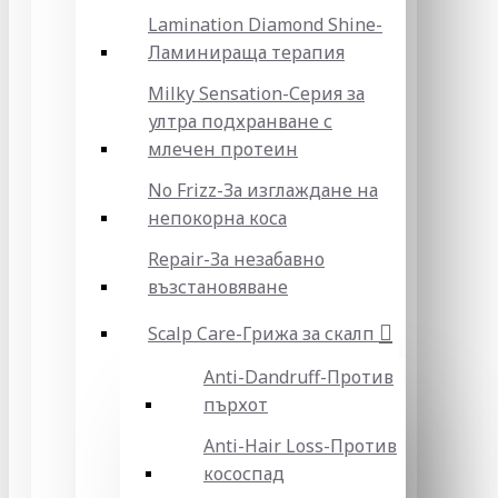
Lamination Diamond Shine-
Ламинираща терапия
Milky Sensation-Серия за
ултра подхранване с
млечен протеин
No Frizz-За изглаждане на
непокорна коса
Repair-За незабавно
възстановяване
Scalp Care-Грижа за скалп
Anti-Dandruff-Против
пърхот
Anti-Hair Loss-Против
кососпад