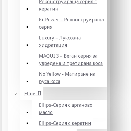
Реконструираща серия с
кератин
Ki-Power – Реконструираща
серия
Luxury – Луксозна
хидратация
MAQUI 3 – Веган серия за
увредена и третирана коса
No Yellow - Матиране на
руса коса
Ellips
Ellips-Серия с арганово
масло
Ellips-Серия с кератин