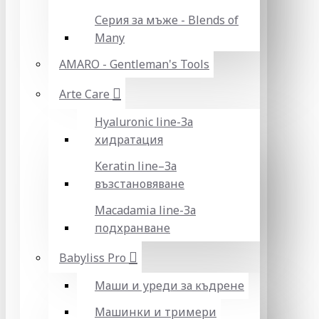
Серия за мъже - Blends of
Many
AMARO - Gentleman's Tools
Arte Care
Hyaluronic line-За
хидратация
Keratin line–За
възстановяване
Macadamia line-За
подхранване
Babyliss Pro
Маши и уреди за къдрене
Машинки и тримери