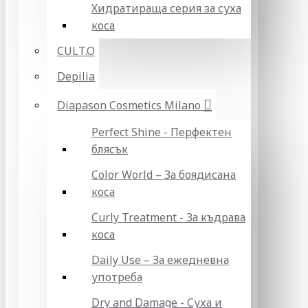
Хидратираща серия за суха
коса
CULT.O
Depilia
Diapason Cosmetics Milano
Perfect Shine - Перфектен
блясък
Color World – За боядисана
коса
Curly Treatment - За къдрава
коса
Daily Use – За ежедневна
употреба
Dry and Damage - Суха и