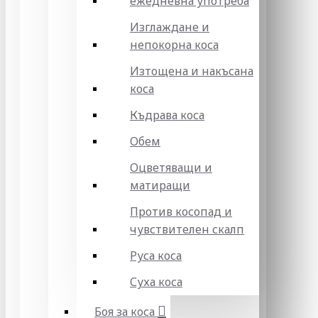
ежедневна употреба
Изглаждане и
непокорна коса
Изтощена и накъсана
коса
Къдрава коса
Обем
Оцветяващи и
матиращи
Против косопад и
чувствителен скалп
Руса коса
Суха коса
Боя за коса