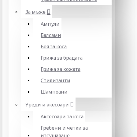
За мъже
Ампули
Балсами
Боя за коса
Грижа за брадата
Грижа за кожата
Стилизанти
Шампоани
Уреди и акесоари
Аксесоари за коса
Гребени и четки за
изсушаване