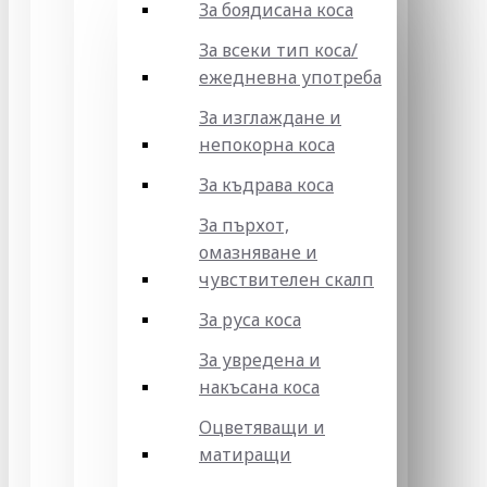
За боядисана коса
За всеки тип коса/
ежедневна употреба
За изглаждане и
непокорна коса
За къдрава коса
За пърхот,
омазняване и
чувствителен скалп
За руса коса
За увредена и
накъсана коса
Оцветяващи и
матиращи