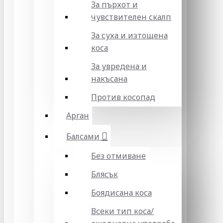
За пърхот и
чувствителен скалп
За суха и изтощена
коса
За увредена и
накъсана
Против косопад
Арган
Балсами
Без отмиване
Блясък
Боядисана коса
Всеки тип коса/