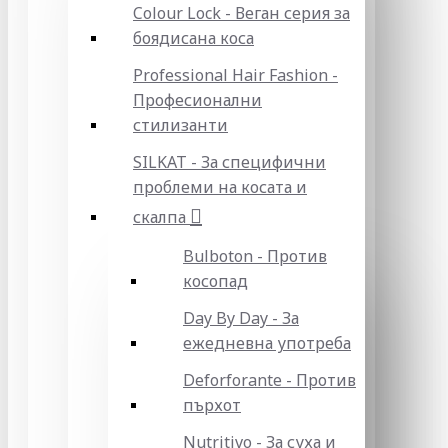
Colour Lock - Веган серия за
боядисана коса
Professional Hair Fashion -
Професионални
стилизанти
SILKAT - За специфични
проблеми на косата и
скалпа
Bulboton - Против
косопад
Day By Day - За
ежедневна употреба
Deforforante - Против
пърхот
Nutritivo - За суха и