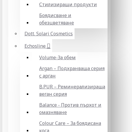
Стилизиращи продукти
Боядисване и
обезцветяване
Dott. Solari Cosmetics
Echosline
Volume-За обем
Argan – Подхранваща серия
с арган
B.PUR – Реминерализираща
веган серия
Balance - Против пърхот и
омазняване
Colour Care – За боядисана
коса