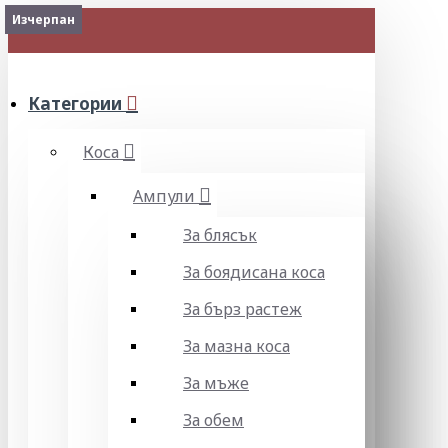
Изчерпан
Изчерпан
МЕНЮ
Категории
Коса
Ампули
За блясък
За боядисана коса
За бърз растеж
За мазна коса
За мъже
За обем