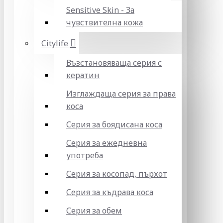
Sensitive Skin - За
чувствителна кожа
Citylife
Възстановяваща серия с
кератин
Изглаждаща серия за права
коса
Серия за боядисана коса
Серия за ежедневна
употреба
Серия за косопад, пърхот
Серия за къдрава коса
Серия за обем