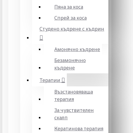
Пяна за коса
Спрей за коса
Студено къдрене с къдрин
Амонячно къдрене
Безамонячно
къдрене
Терапии
Възстановяваща
терапия
За чувствителен
скалп
Кератинова терапия