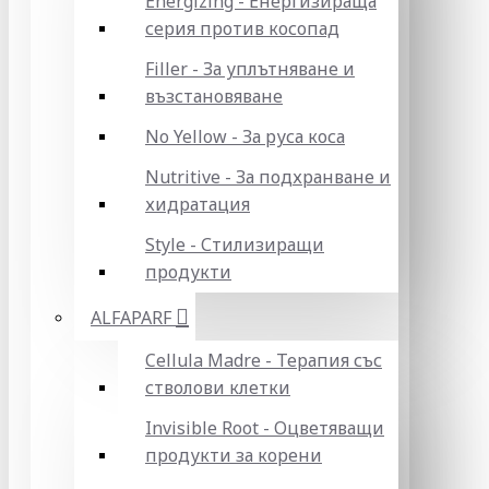
Energizing - Енергизираща
серия против косопад
Filler - За уплътняване и
възстановяване
No Yellow - За руса коса
Nutritive - За подхранване и
хидратация
Style - Стилизиращи
продукти
ALFAPARF
Cellula Madre - Терапия със
стволови клетки
Invisible Root - Оцветяващи
продукти за корени