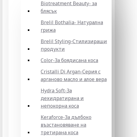
Biotreatment Beauty- за
блясък
Brelil Bothalia- Натурална
грижа
Brelil Styling-Стилизиращи
продукти
Color-За боядисана коса
Cristalli Di Argan-Серия с
арганово масло и алое вера
Hydra Soft-За
дехидратирана и
непокорна коса
Keraforce-За дълбоко
възстановяване на
третирана коса