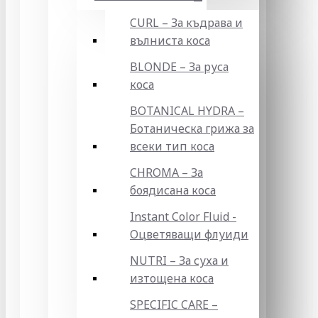
CURL – За къдрава и
вълниста коса
BLONDE – За руса
коса
BOTANICAL HYDRA –
Ботаническа грижа за
всеки тип коса
CHROMA – За
боядисана коса
Instant Color Fluid -
Оцветяващи флуиди
NUTRI – За суха и
изтощена коса
SPECIFIC CARE –