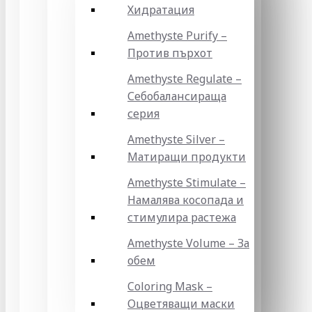
Хидратация
Amethyste Purify –
Против пърхот
Amethyste Regulate –
Себобалансираща
серия
Amethyste Silver –
Матиращи продукти
Amethyste Stimulate –
Намалява косопада и
стимулира растежа
Amethyste Volume – За
обем
Coloring Mask –
Оцветяващи маски