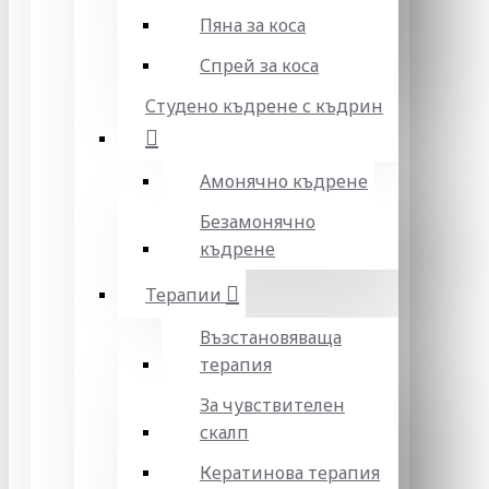
Пяна за коса
Спрей за коса
Студено къдрене с къдрин
Амонячно къдрене
Безамонячно
къдрене
Терапии
Възстановяваща
терапия
За чувствителен
скалп
Кератинова терапия