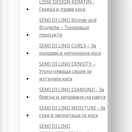
LISSE DESIGN KERATIN -
Гладка и права коса
SEMI DI LINO Blonde and
Brunette – Тониращи
продукти
SEMI DI LINO CURLS – За
къдрава и непокорна коса
SEMI DI LINO DENSITY –
Уплътняваща серия за
изтъняла коса
SEMI DI LINO DIAMOND - За
блясък и запазване на цвета
SEMI DI LINO MOISTURE - За
суха и заплитаща се коса
SEMI DI LINO