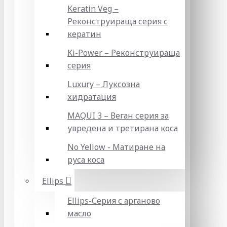
Keratin Veg –
Реконструираща серия с
кератин
Ki-Power – Реконструираща
серия
Luxury – Луксозна
хидратация
MAQUI 3 – Веган серия за
увредена и третирана коса
No Yellow - Матиране на
руса коса
Ellips
Ellips-Серия с арганово
масло