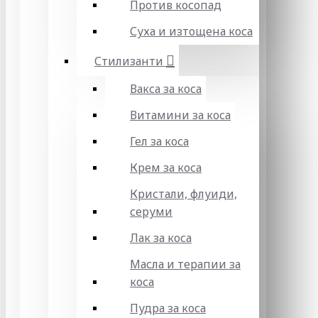
Против косопад
Суха и изтощена коса
Стилизанти
Вакса за коса
Витамини за коса
Гел за коса
Крем за коса
Кристали, флуиди,
серуми
Лак за коса
Масла и терапии за
коса
Пудра за коса