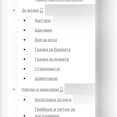
За мъже
Ампули
Балсами
Боя за коса
Грижа за брадата
Грижа за кожата
Стилизанти
Шампоани
Уреди и акесоари
Аксесоари за коса
Гребени и четки за
изсушаване