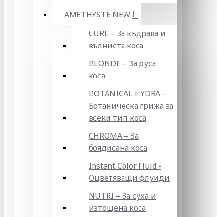
AMETHYSTE NEW
CURL – За къдрава и
вълниста коса
BLONDE – За руса
коса
BOTANICAL HYDRA –
Ботаническа грижа за
всеки тип коса
CHROMA – За
боядисана коса
Instant Color Fluid -
Оцветяващи флуиди
NUTRI – За суха и
изтощена коса