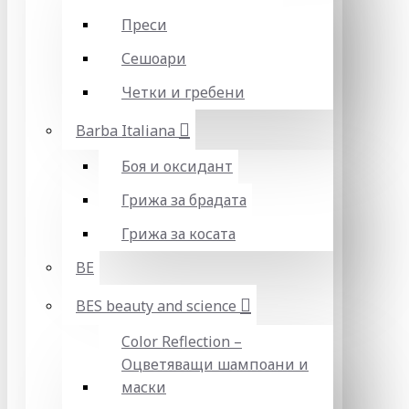
Преси
Сешоари
Четки и гребени
Barba Italiana
Боя и оксидант
Грижа за брадата
Грижа за косата
BE
BES beauty and science
Color Reflection –
Оцветяващи шампоани и
маски