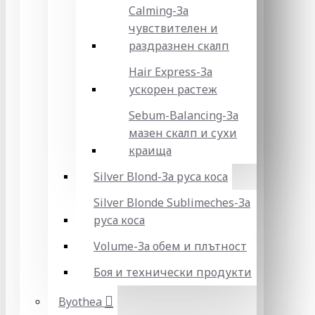
Calming-За
чувствителен и
раздразнен скалп
Hair Express-За
ускорен растеж
Sebum-Balancing-За
мазен скалп и сухи
краища
Silver Blond-За руса коса
Silver Blonde Sublіmeches-За
руса коса
Volume-За обем и плътност
Боя и технически продукти
Byothea