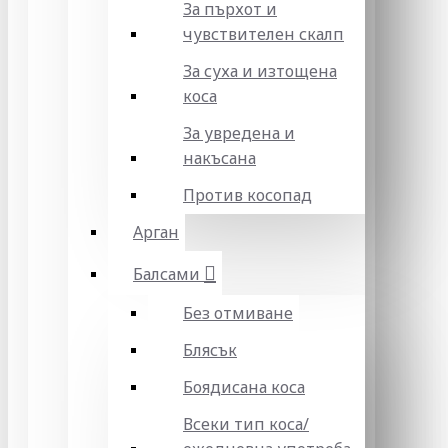
За пърхот и
чувствителен скалп
За суха и изтощена
коса
За увредена и
накъсана
Против косопад
Арган
Балсами
Без отмиване
Блясък
Боядисана коса
Всеки тип коса/