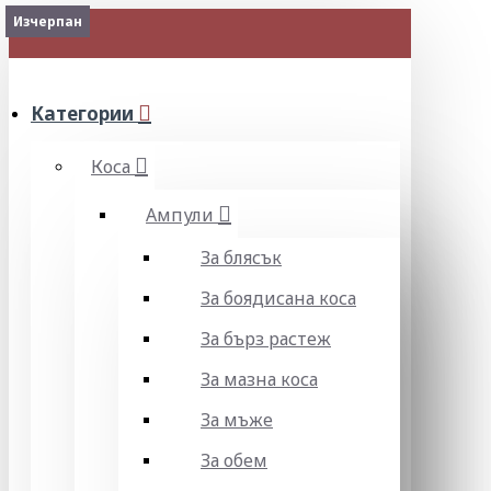
Изчерпан
Изчерпан
Изчерпан
Изчерпан
МЕНЮ
Категории
Коса
Ампули
За блясък
За боядисана коса
За бърз растеж
За мазна коса
За мъже
За обем