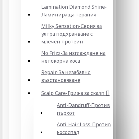
Lamination Diamond Shine-
Ламинираща терапия
Milky Sensation-Серия за
ултра подхранване с
млечен протеин
No Frizz-За изглаждане на
непокорна коса
Repair-За незабавно
възстановяване
Scalp Care-Грижа за скалп
Anti-Dandruff-Против
пърхот
Anti-Hair Loss-Против
кососпад