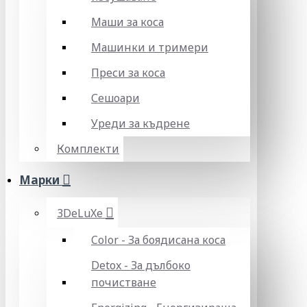
Маши за коса
Машинки и тримери
Преси за коса
Сешоари
Уреди за къдрене
Комплекти
Марки
3DeLuXe
Color - За боядисана коса
Detox - За дълбоко
почистване