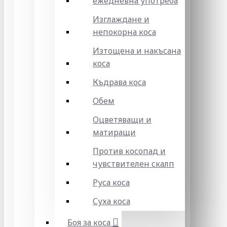
ежедневна употреба
Изглаждане и
непокорна коса
Изтощена и накъсана
коса
Къдрава коса
Обем
Оцветяващи и
матиращи
Против косопад и
чувствителен скалп
Руса коса
Суха коса
Боя за коса