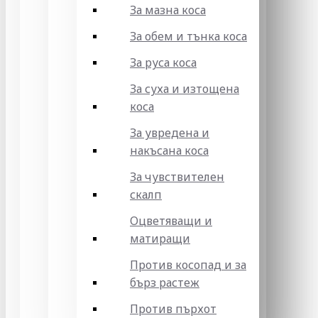
За мазна коса
За обем и тънка коса
За руса коса
За суха и изтощена
коса
За увредена и
накъсана коса
За чувствителен
скалп
Оцветяващи и
матиращи
Против косопад и за
бърз растеж
Против пърхот