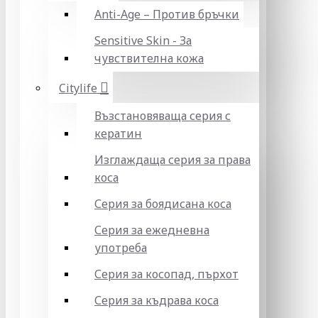
Anti-Age – Против бръчки
Sensitive Skin - За
чувствителна кожа
Citylife
Възстановяваща серия с
кератин
Изглаждаща серия за права
коса
Серия за боядисана коса
Серия за ежедневна
употреба
Серия за косопад, пърхот
Серия за къдрава коса