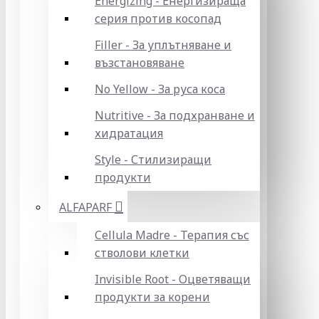
Energizing - Енергизираща
серия против косопад
Filler - За уплътняване и
възстановяване
No Yellow - За руса коса
Nutritive - За подхранване и
хидратация
Style - Стилизиращи
продукти
ALFAPARF
Cellula Madre - Терапия със
стволови клетки
Invisible Root - Оцветяващи
продукти за корени