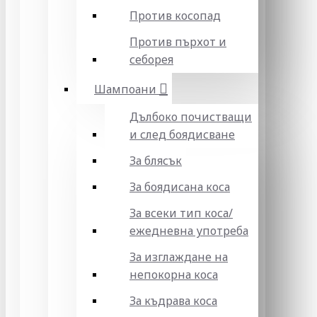
Против косопад
Против пърхот и
себорея
Шампоани
Дълбоко почистващи
и след боядисване
За блясък
За боядисана коса
За всеки тип коса/
ежедневна употреба
За изглаждане на
непокорна коса
За къдрава коса