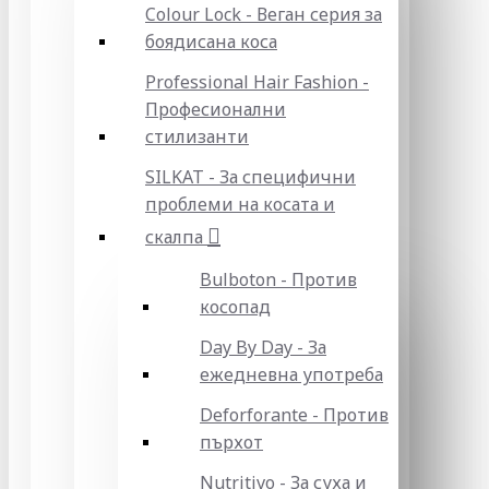
Colour Lock - Веган серия за
боядисана коса
Professional Hair Fashion -
Професионални
стилизанти
SILKAT - За специфични
проблеми на косата и
скалпа
Bulboton - Против
косопад
Day By Day - За
ежедневна употреба
Deforforante - Против
пърхот
Nutritivo - За суха и