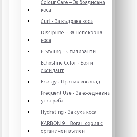
Colour Care – За боядисана
коса
Curl - За къдрава коса
Discipline – За непокорна
коса
E-Styling – Стилизанти
Echosline Color - Боя и
оксидант
Energy - Против косопад
Frequent Use - За ежедневна
употреба
Hydrating - За суха коса
KARBON 9 – Веган серия с
органичен въглен