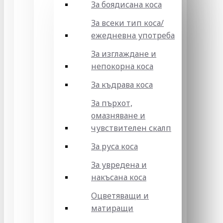
За боядисана коса
За всеки тип коса/
ежедневна употреба
За изглаждане и
непокорна коса
За къдрава коса
За пърхот,
омазняване и
чувствителен скалп
За руса коса
За увредена и
накъсана коса
Оцветяващи и
матиращи