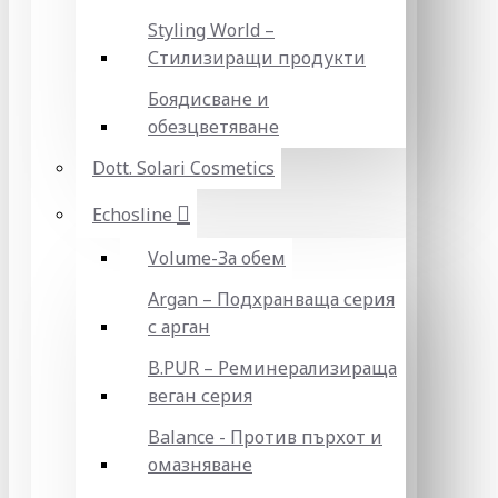
Styling World –
Стилизиращи продукти
Боядисване и
обезцветяване
Dott. Solari Cosmetics
Echosline
Volume-За обем
Argan – Подхранваща серия
с арган
B.PUR – Реминерализираща
веган серия
Balance - Против пърхот и
омазняване