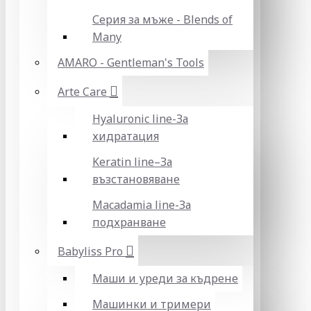
Серия за мъже - Blends of
Many
AMARO - Gentleman's Tools
Arte Care
Hyaluronic line-За
хидратация
Keratin line–За
възстановяване
Macadamia line-За
подхранване
Babyliss Pro
Маши и уреди за къдрене
Машинки и тримери