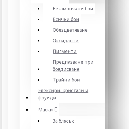
Безамонячни бои
Всички бои
Обезцветяване
Оксиданти
Пигменти
Предпазване при
боядисване
Трайни бои
Елексири, кристали и
флуиди
Маски
За блясък