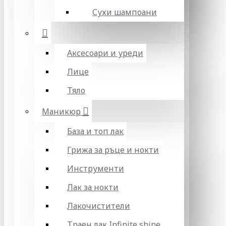
Сухи шампоани
Аксесоари и уреди
Лице
Тяло
Маникюр
База и топ лак
Грижа за ръце и нокти
Инструменти
Лак за нокти
Лакочистители
Траен лак Infinite shine