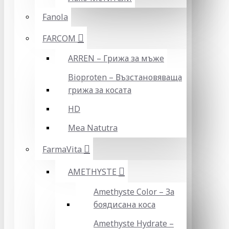
Fanola
FARCOM
ARREN – Грижа за мъже
Bioproten – Възстановяваща
грижа за косата
HD
Mea Natutra
FarmaVita
AMETHYSTE
Amethyste Color – За
боядисана коса
Amethyste Hydrate –