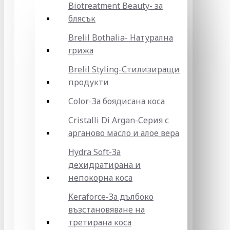
Biotreatment Beauty- за
блясък
Brelil Bothalia- Натурална
грижа
Brelil Styling-Стилизиращи
продукти
Color-За боядисана коса
Cristalli Di Argan-Серия с
арганово масло и алое вера
Hydra Soft-За
дехидратирана и
непокорна коса
Keraforce-За дълбоко
възстановяване на
третирана коса