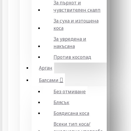
За пърхот и
чувствителен скалп
За суха и изтощена
коса
За увредена и
накъсана
Против косопад
Арган
Балсами
Без отмиване
Блясък
Боядисана коса
Всеки тип коса/