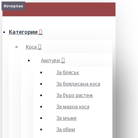
Изчерпан
МЕНЮ
Категории
Коса
Ампули
За блясък
За боядисана коса
За бърз растеж
За мазна коса
За мъже
За обем