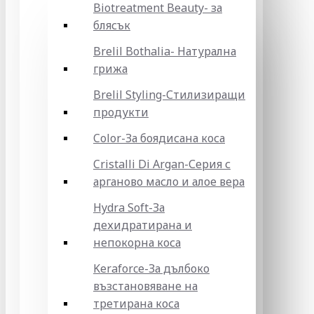
Biotreatment Beauty- за
блясък
Brelil Bothalia- Натурална
грижа
Brelil Styling-Стилизиращи
продукти
Color-За боядисана коса
Cristalli Di Argan-Серия с
арганово масло и алое вера
Hydra Soft-За
дехидратирана и
непокорна коса
Keraforce-За дълбоко
възстановяване на
третирана коса