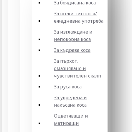
За боядисана коса
За всеки тип коса/
ежедневна употреба
За изглаждане и
непокорна коса
За къдрава коса
За пърхот,
омазняване и
чувствителен скалп
За руса коса
За увредена и
накъсана коса
Оцветяващи и
матиращи