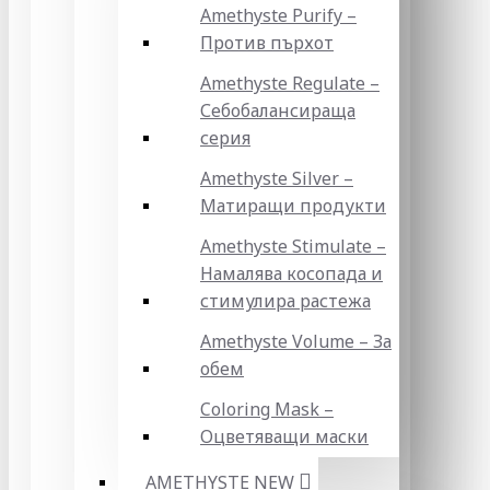
Amethyste Purify –
Против пърхот
Amethyste Regulate –
Себобалансираща
серия
Amethyste Silver –
Матиращи продукти
Amethyste Stimulate –
Намалява косопада и
стимулира растежа
Amethyste Volume – За
обем
Coloring Mask –
Оцветяващи маски
AMETHYSTE NEW