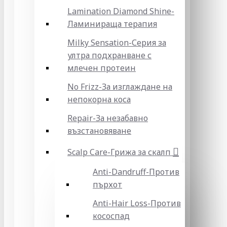
Lamination Diamond Shine-
Ламинираща терапия
Milky Sensation-Серия за
ултра подхранване с
млечен протеин
No Frizz-За изглаждане на
непокорна коса
Repair-За незабавно
възстановяване
Scalp Care-Грижа за скалп
Anti-Dandruff-Против
пърхот
Anti-Hair Loss-Против
кососпад