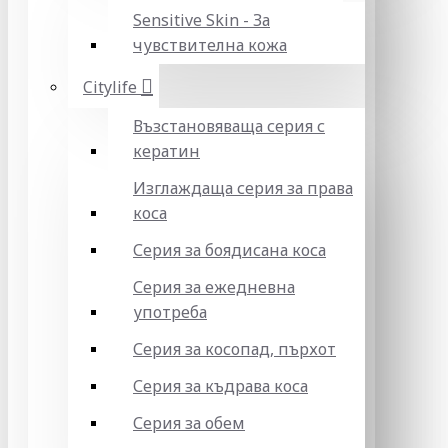
Sensitive Skin - За
чувствителна кожа
Citylife
Възстановяваща серия с
кератин
Изглаждаща серия за права
коса
Серия за боядисана коса
Серия за ежедневна
употреба
Серия за косопад, пърхот
Серия за къдрава коса
Серия за обем