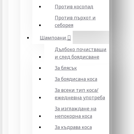
Против косопад
Против пърхот и
себорея
Шампоани
Дълбоко почистващи
и след боядисване
За блясък
За боядисана коса
За всеки тип коса/
ежедневна употреба
За изглаждане на
непокорна коса
За къдрава коса