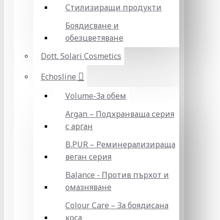
Стилизиращи продукти
Боядисване и
обезцветяване
Dott. Solari Cosmetics
Echosline
Volume-За обем
Argan – Подхранваща серия
с арган
B.PUR – Реминерализираща
веган серия
Balance - Против пърхот и
омазняване
Colour Care – За боядисана
коса