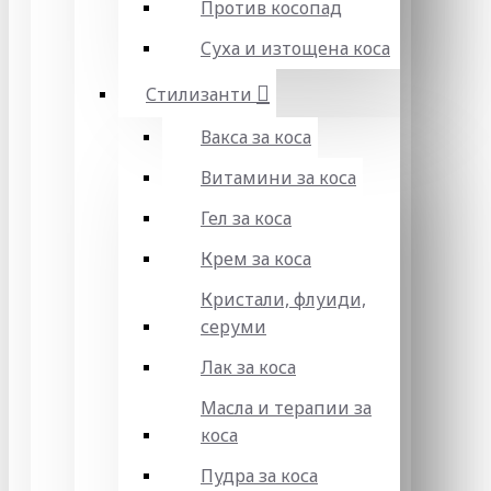
Против косопад
Суха и изтощена коса
Стилизанти
Вакса за коса
Витамини за коса
Гел за коса
Крем за коса
Кристали, флуиди,
серуми
Лак за коса
Масла и терапии за
коса
Пудра за коса