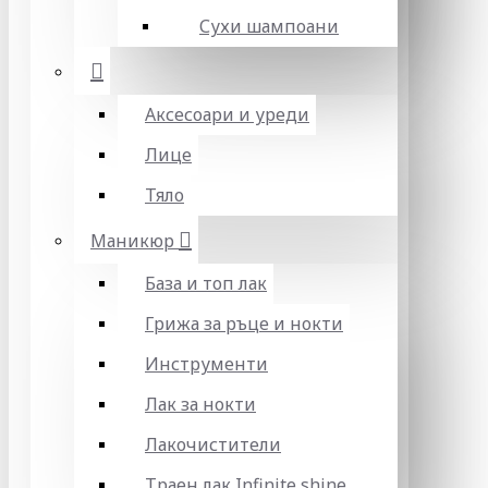
Сухи шампоани
Аксесоари и уреди
Лице
Тяло
Маникюр
База и топ лак
Грижа за ръце и нокти
Инструменти
Лак за нокти
Лакочистители
Траен лак Infinite shine