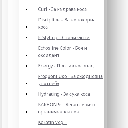
Curl - За къдрава коса
Discipline – За непокорна
коса
E-Styling – Стилизанти
Echosline Color - Боя и
оксидант
Energy - Против косопад
Frequent Use - За ежедневна
употреба
Hydrating - За суха коса
KARBON 9 – Веган серия с
органичен въглен
Keratin Veg –