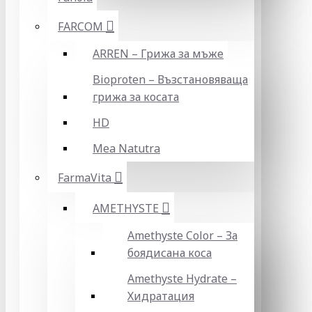
FARCOM
ARREN – Грижа за мъже
Bioproten – Възстановяваща
грижа за косата
HD
Mea Natutra
FarmaVita
AMETHYSTE
Amethyste Color – За
боядисана коса
Amethyste Hydrate –
Хидратация