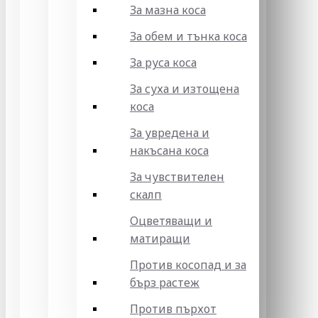
За мазна коса
За обем и тънка коса
За руса коса
За суха и изтощена
коса
За увредена и
накъсана коса
За чувствителен
скалп
Оцветяващи и
матиращи
Против косопад и за
бърз растеж
Против пърхот