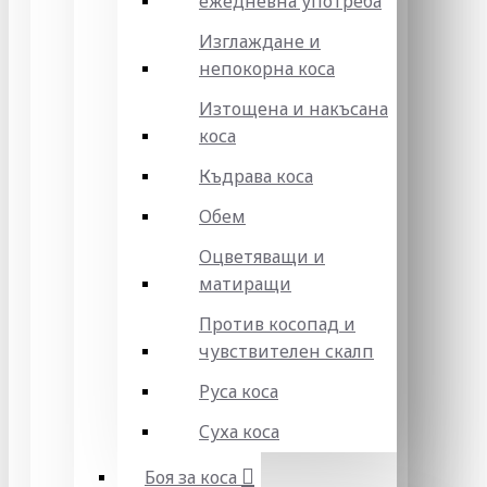
ежедневна употреба
Изглаждане и
непокорна коса
Изтощена и накъсана
коса
Къдрава коса
Обем
Оцветяващи и
матиращи
Против косопад и
чувствителен скалп
Руса коса
Суха коса
Боя за коса