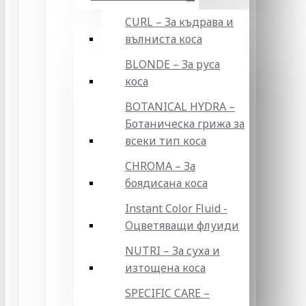
CURL – За къдрава и
вълниста коса
BLONDE – За руса
коса
BOTANICAL HYDRA –
Ботаническа грижа за
всеки тип коса
CHROMA – За
боядисана коса
Instant Color Fluid -
Оцветяващи флуиди
NUTRI – За суха и
изтощена коса
SPECIFIC CARE –