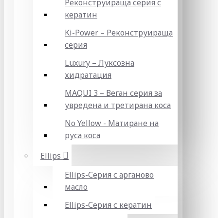
Реконструираща серия с
кератин
Ki-Power – Реконструираща
серия
Luxury – Луксозна
хидратация
MAQUI 3 – Веган серия за
увредена и третирана коса
No Yellow - Матиране на
руса коса
Ellips
Ellips-Серия с арганово
масло
Ellips-Серия с кератин