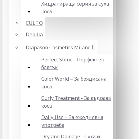
Хидратираща серия за суха
коса
CULT.O
Depilia
Diapason Cosmetics Milano
Perfect Shine - Перфектен
блясък
Color World – За боядисана
коса
Curly Treatment - За къдрава
коса
Daily Use – За ежедневна
употреба
Dry and Damage - Суха и