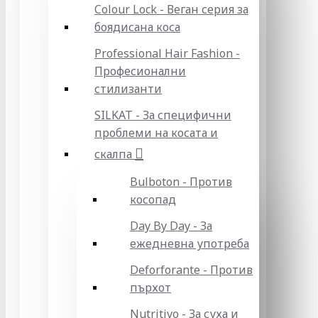
Colour Lock - Веган серия за
боядисана коса
Professional Hair Fashion -
Професионални
стилизанти
SILKAT - За специфични
проблеми на косата и
скалпа
Bulboton - Против
косопад
Day By Day - За
ежедневна употреба
Deforforante - Против
пърхот
Nutritivo - За суха и