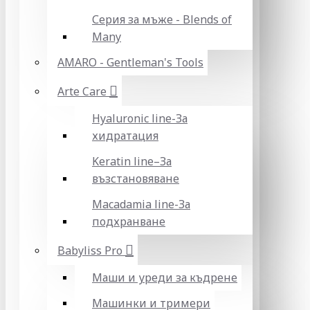
Серия за мъже - Blends of
Many
AMARO - Gentleman's Tools
Arte Care
Hyaluronic line-За
хидратация
Keratin line–За
възстановяване
Macadamia line-За
подхранване
Babyliss Pro
Маши и уреди за къдрене
Машинки и тримери