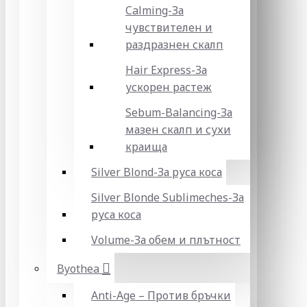
Calming-За
чувствителен и
раздразнен скалп
Hair Express-За
ускорен растеж
Sebum-Balancing-За
мазен скалп и сухи
краища
Silver Blond-За руса коса
Silver Blonde Sublіmeches-За
руса коса
Volume-За обем и плътност
Byothea
Anti-Age – Против бръчки