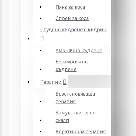
Пяна за коса
Спрей за коса
Студено къдрене с къдрин
Амонячно къдрене
Безамонячно
къдрене
Терапии
Възстановяваща
терапия
За чувствителен
скалп
Кератинова терапия