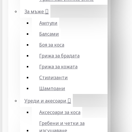
За мъже
Ампули
Балсами
Боя за коса
Грижа за брадата
Грижа за кожата
Стилизанти
Шампоани
Уреди и акесоари
Аксесоари за коса
Гребени и четки за
изсушаване