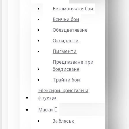
Безамонячни бои
Всички бои
Обезцветяване
Оксиданти
Пигменти
Предпазване при
боядисване
Трайни бои
Елексири, кристали и
флуиди
Маски
За блясък