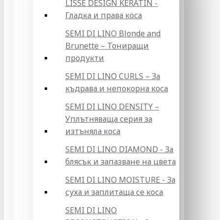
LISSE DESIGN KERATIN -
Гладка и права коса
SEMI DI LINO Blonde and
Brunette – Тониращи
продукти
SEMI DI LINO CURLS – За
къдрава и непокорна коса
SEMI DI LINO DENSITY –
Уплътняваща серия за
изтъняла коса
SEMI DI LINO DIAMOND - За
блясък и запазване на цвета
SEMI DI LINO MOISTURE - За
суха и заплитаща се коса
SEMI DI LINO