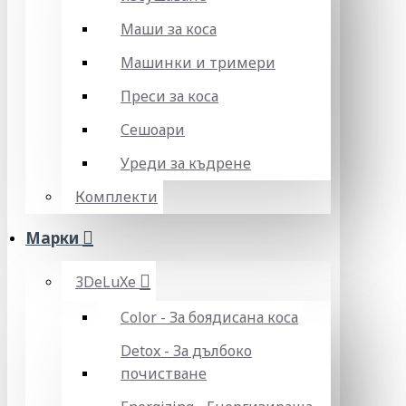
Маши за коса
Машинки и тримери
Преси за коса
Сешоари
Уреди за къдрене
Комплекти
Марки
3DeLuXe
Color - За боядисана коса
Detox - За дълбоко
почистване