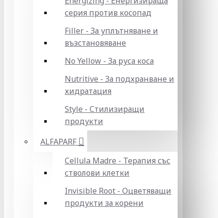
Energizing - Енергизираща
серия против косопад
Filler - За уплътняване и
възстановяване
No Yellow - За руса коса
Nutritive - За подхранване и
хидратация
Style - Стилизиращи
продукти
ALFAPARF
Cellula Madre - Терапия със
стволови клетки
Invisible Root - Оцветяващи
продукти за корени