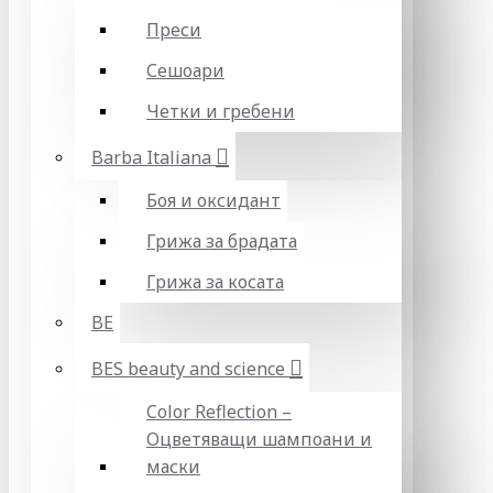
Преси
Сешоари
Четки и гребени
Barba Italiana
Боя и оксидант
Грижа за брадата
Грижа за косата
BE
BES beauty and science
Color Reflection –
Оцветяващи шампоани и
маски