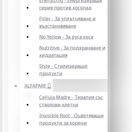
Energizing - Енергизираща
серия против косопад
Filler - За уплътняване и
възстановяване
No Yellow - За руса коса
Nutritive - За подхранване и
хидратация
Style - Стилизиращи
продукти
ALFAPARF
Cellula Madre - Терапия със
стволови клетки
Invisible Root - Оцветяващи
продукти за корени