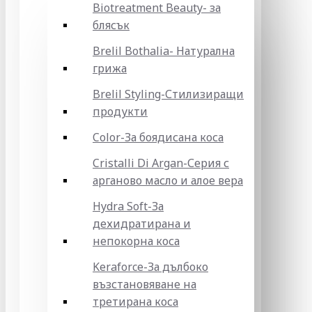
Biotreatment Beauty- за
блясък
Brelil Bothalia- Натурална
грижа
Brelil Styling-Стилизиращи
продукти
Color-За боядисана коса
Cristalli Di Argan-Серия с
арганово масло и алое вера
Hydra Soft-За
дехидратирана и
непокорна коса
Keraforce-За дълбоко
възстановяване на
третирана коса