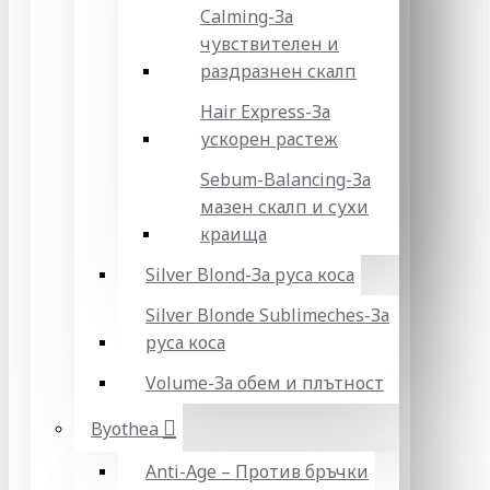
Calming-За
чувствителен и
раздразнен скалп
Hair Express-За
ускорен растеж
Sebum-Balancing-За
мазен скалп и сухи
краища
Silver Blond-За руса коса
Silver Blonde Sublіmeches-За
руса коса
Volume-За обем и плътност
Byothea
Anti-Age – Против бръчки