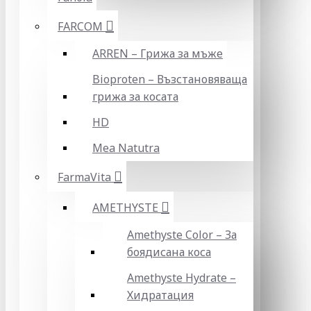
FARCOM
ARREN – Грижа за мъже
Bioproten – Възстановяваща
грижа за косата
HD
Mea Natutra
FarmaVita
AMETHYSTE
Amethyste Color – За
боядисана коса
Amethyste Hydrate –
Хидратация