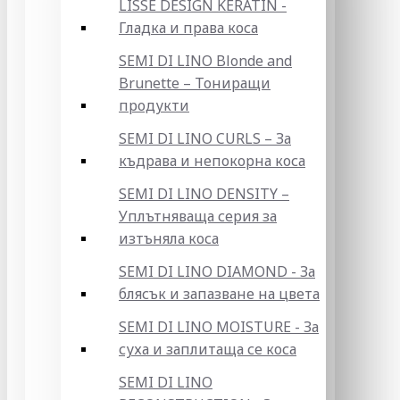
LISSE DESIGN KERATIN -
Гладка и права коса
SEMI DI LINO Blonde and
Brunette – Тониращи
продукти
SEMI DI LINO CURLS – За
къдрава и непокорна коса
SEMI DI LINO DENSITY –
Уплътняваща серия за
изтъняла коса
SEMI DI LINO DIAMOND - За
блясък и запазване на цвета
SEMI DI LINO MOISTURE - За
суха и заплитаща се коса
SEMI DI LINO