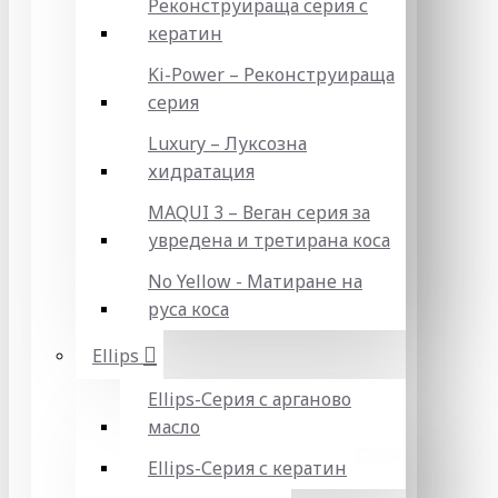
Реконструираща серия с
кератин
Ki-Power – Реконструираща
серия
Luxury – Луксозна
хидратация
MAQUI 3 – Веган серия за
увредена и третирана коса
No Yellow - Матиране на
руса коса
Ellips
Ellips-Серия с арганово
масло
Ellips-Серия с кератин