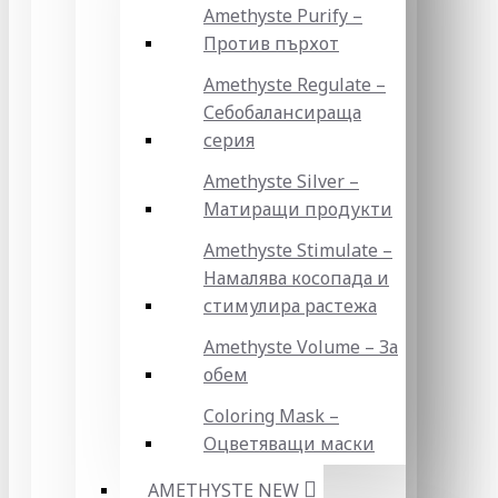
Amethyste Purify –
Против пърхот
Amethyste Regulate –
Себобалансираща
серия
Amethyste Silver –
Матиращи продукти
Amethyste Stimulate –
Намалява косопада и
стимулира растежа
Amethyste Volume – За
обем
Coloring Mask –
Оцветяващи маски
AMETHYSTE NEW