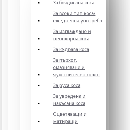
За боядисана коса
За всеки тип коса/
ежедневна употреба
За изглаждане и
непокорна коса
За къдрава коса
За пърхот,
омазняване и
чувствителен скалп
За руса коса
За увредена и
накъсана коса
Оцветяващи и
матиращи