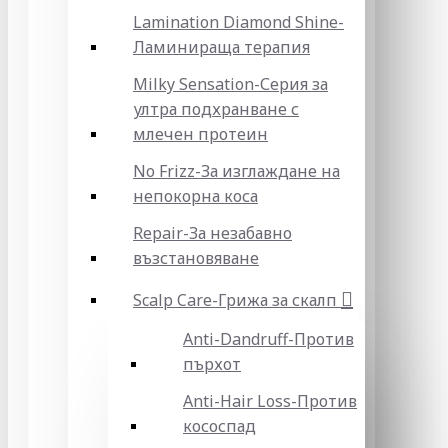
Lamination Diamond Shine-
Ламинираща терапия
Milky Sensation-Серия за
ултра подхранване с
млечен протеин
No Frizz-За изглаждане на
непокорна коса
Repair-За незабавно
възстановяване
Scalp Care-Грижа за скалп
Anti-Dandruff-Против
пърхот
Anti-Hair Loss-Против
кососпад