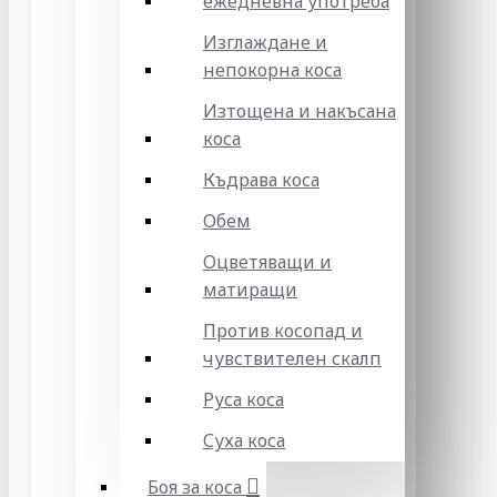
ежедневна употреба
Изглаждане и
непокорна коса
Изтощена и накъсана
коса
Къдрава коса
Обем
Оцветяващи и
матиращи
Против косопад и
чувствителен скалп
Руса коса
Суха коса
Боя за коса