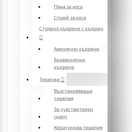
Пяна за коса
Спрей за коса
Студено къдрене с къдрин
Амонячно къдрене
Безамонячно
къдрене
Терапии
Възстановяваща
терапия
За чувствителен
скалп
Кератинова терапия