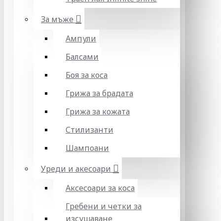
За мъже
Ампули
Балсами
Боя за коса
Грижа за брадата
Грижа за кожата
Стилизанти
Шампоани
Уреди и акесоари
Аксесоари за коса
Гребени и четки за
изсушаване