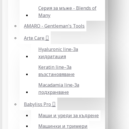
Серия за мъже - Blends of
Many
AMARO - Gentleman's Tools
Arte Care
Hyaluronic line-За
хидратация
Keratin line–За
възстановяване
Macadamia line-За
подхранване
Babyliss Pro
Маши и уреди за къдрене
Машинки и тримери