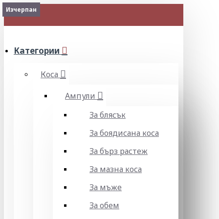
Изчерпан
МЕНЮ
Категории
Коса
Ампули
За блясък
За боядисана коса
За бърз растеж
За мазна коса
За мъже
За обем