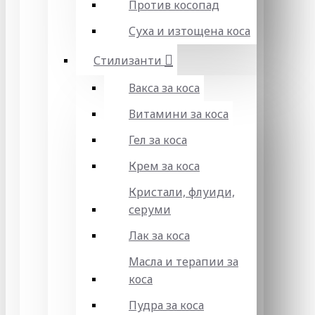
Против косопад
Суха и изтощена коса
Стилизанти
Вакса за коса
Витамини за коса
Гел за коса
Крем за коса
Кристали, флуиди,
серуми
Лак за коса
Масла и терапии за
коса
Пудра за коса