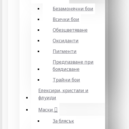
Безамонячни бои
Всички бои
Обезцветяване
Оксиданти
Пигменти
Предпазване при
боядисване
Трайни бои
Елексири, кристали и
флуиди
Маски
За блясък