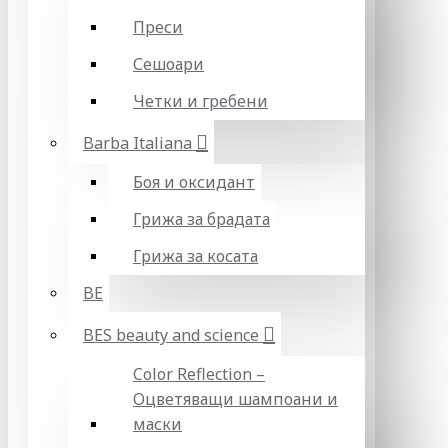
Преси
Сешоари
Четки и гребени
Barba Italiana
Боя и оксидант
Грижа за брадата
Грижа за косата
BE
BES beauty and science
Color Reflection –
Оцветяващи шампоани и
маски