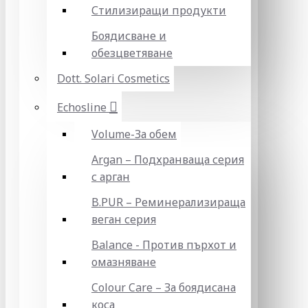
Стилизиращи продукти
Боядисване и
обезцветяване
Dott. Solari Cosmetics
Echosline
Volume-За обем
Argan – Подхранваща серия
с арган
B.PUR – Реминерализираща
веган серия
Balance - Против пърхот и
омазняване
Colour Care – За боядисана
коса