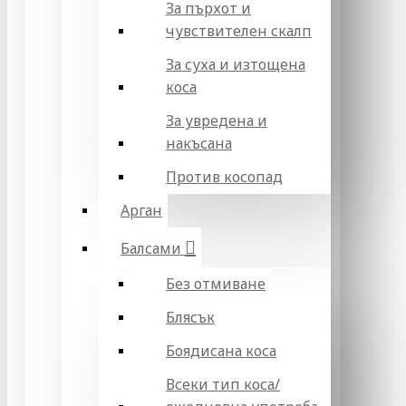
За пърхот и
чувствителен скалп
За суха и изтощена
коса
За увредена и
накъсана
Против косопад
Арган
Балсами
Без отмиване
Блясък
Боядисана коса
Всеки тип коса/