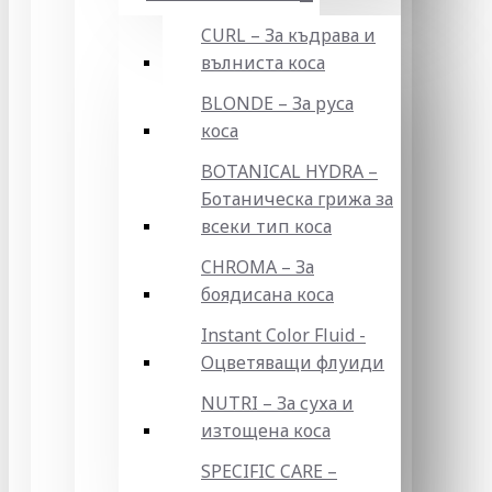
CURL – За къдрава и
вълниста коса
BLONDE – За руса
коса
BOTANICAL HYDRA –
Ботаническа грижа за
всеки тип коса
CHROMA – За
боядисана коса
Instant Color Fluid -
Оцветяващи флуиди
NUTRI – За суха и
изтощена коса
SPECIFIC CARE –