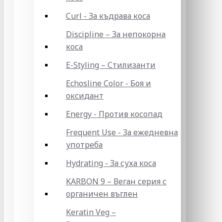
Curl - За къдрава коса
Discipline – За непокорна
коса
E-Styling – Стилизанти
Echosline Color - Боя и
оксидант
Energy - Против косопад
Frequent Use - За ежедневна
употреба
Hydrating - За суха коса
KARBON 9 – Веган серия с
органичен въглен
Keratin Veg –