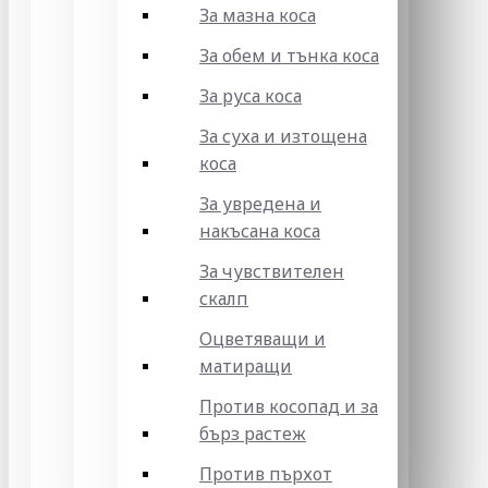
За мазна коса
За обем и тънка коса
За руса коса
За суха и изтощена
коса
За увредена и
накъсана коса
За чувствителен
скалп
Оцветяващи и
матиращи
Против косопад и за
бърз растеж
Против пърхот