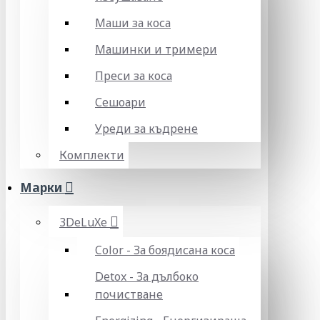
Маши за коса
Машинки и тримери
Преси за коса
Сешоари
Уреди за къдрене
Комплекти
Марки
3DeLuXe
Color - За боядисана коса
Detox - За дълбоко
почистване