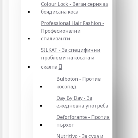
Colour Lock - Веган серия за
боядисана коса
Professional Hair Fashion -
Професионални
стилизанти
SILKAT - За специфични
проблеми на косата и
скалпа
Bulboton - Против
косопад
Day By Day - За
ежедневна употреба
Deforforante - Против
пърхот
Nutritivo - За суха и