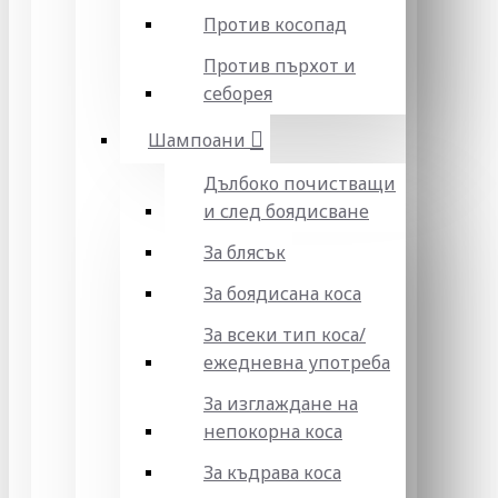
Против косопад
Против пърхот и
себорея
Шампоани
Дълбоко почистващи
и след боядисване
За блясък
За боядисана коса
За всеки тип коса/
ежедневна употреба
За изглаждане на
непокорна коса
За къдрава коса