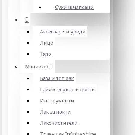
Сухи шампоани
Аксесоари и уреди
Лице
Тяло
Маникюр
База и топ лак
Грижа за ръце и нокти
Инструменти
Лак за нокти
Лакочистители
Траен лак Infinite shine