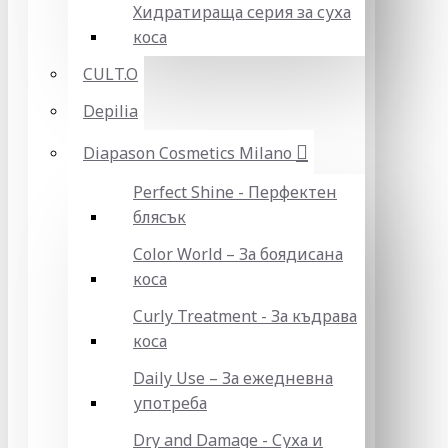
Хидратираща серия за суха
коса
CULT.O
Depilia
Diapason Cosmetics Milano
Perfect Shine - Перфектен
блясък
Color World – За боядисана
коса
Curly Treatment - За къдрава
коса
Daily Use – За ежедневна
употреба
Dry and Damage - Суха и