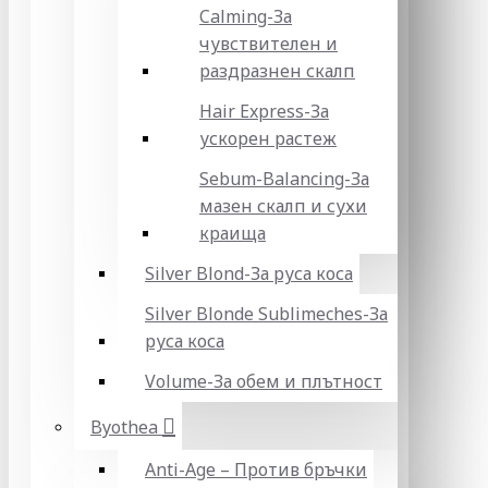
Calming-За
чувствителен и
раздразнен скалп
Hair Express-За
ускорен растеж
Sebum-Balancing-За
мазен скалп и сухи
краища
Silver Blond-За руса коса
Silver Blonde Sublіmeches-За
руса коса
Volume-За обем и плътност
Byothea
Anti-Age – Против бръчки