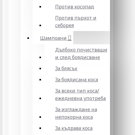
Против косопад
Против пърхот и
себорея
Шампоани
Дълбоко почистващи
и след боядисване
За блясък
За боядисана коса
За всеки тип коса/
ежедневна употреба
За изглаждане на
непокорна коса
За къдрава коса