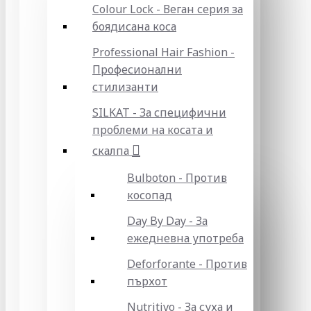
Colour Lock - Веган серия за
боядисана коса
Professional Hair Fashion -
Професионални
стилизанти
SILKAT - За специфични
проблеми на косата и
скалпа
Bulboton - Против
косопад
Day By Day - За
ежедневна употреба
Deforforante - Против
пърхот
Nutritivo - За суха и