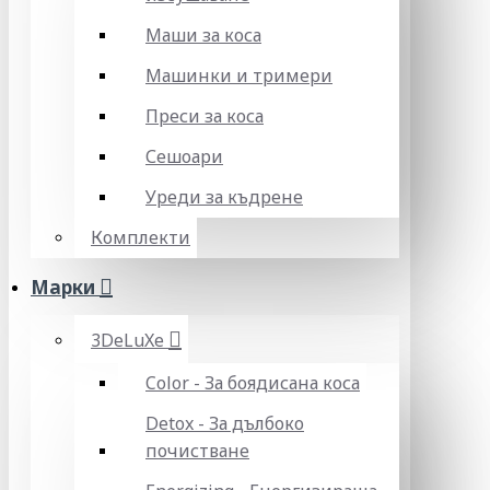
Маши за коса
Машинки и тримери
Преси за коса
Сешоари
Уреди за къдрене
Комплекти
Марки
3DeLuXe
Color - За боядисана коса
Detox - За дълбоко
почистване