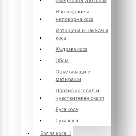
ежедневна употреба
Изглаждане и
непокорна коса
Изтощена и накъсана
коса
Къдрава коса
Обем
Оцветяващи и
матиращи
Против косопад и
чувствителен скалп
Руса коса
Суха коса
Боя за коса