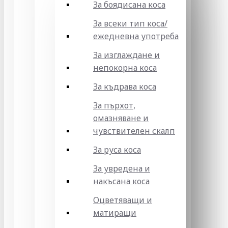
За боядисана коса
За всеки тип коса/
ежедневна употреба
За изглаждане и
непокорна коса
За къдрава коса
За пърхот,
омазняване и
чувствителен скалп
За руса коса
За увредена и
накъсана коса
Оцветяващи и
матиращи