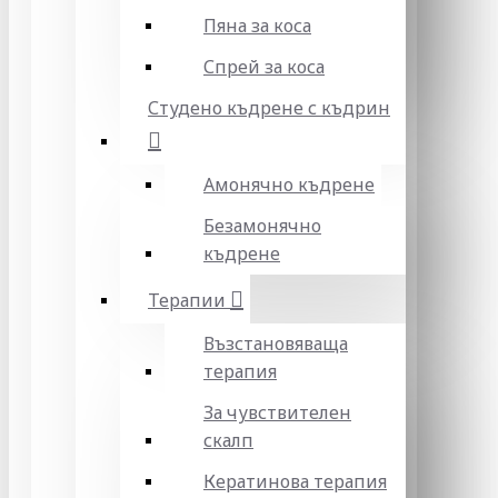
Пяна за коса
Спрей за коса
Студено къдрене с къдрин
Амонячно къдрене
Безамонячно
къдрене
Терапии
Възстановяваща
терапия
За чувствителен
скалп
Кератинова терапия