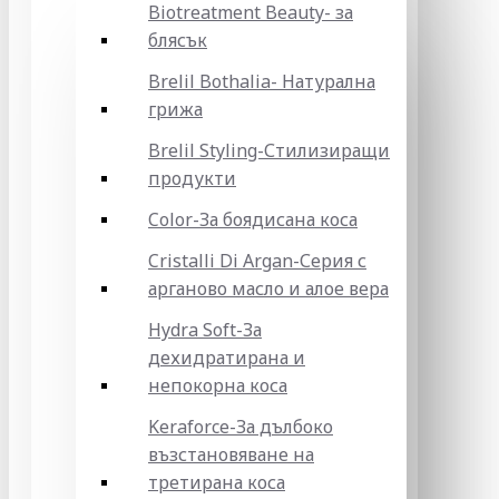
Biotreatment Beauty- за
блясък
Brelil Bothalia- Натурална
грижа
Brelil Styling-Стилизиращи
продукти
Color-За боядисана коса
Cristalli Di Argan-Серия с
арганово масло и алое вера
Hydra Soft-За
дехидратирана и
непокорна коса
Keraforce-За дълбоко
възстановяване на
третирана коса