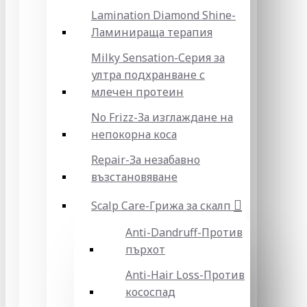
Lamination Diamond Shine-
Ламинираща терапия
Milky Sensation-Серия за
ултра подхранване с
млечен протеин
No Frizz-За изглаждане на
непокорна коса
Repair-За незабавно
възстановяване
Scalp Care-Грижа за скалп
Anti-Dandruff-Против
пърхот
Anti-Hair Loss-Против
кососпад