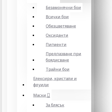
Безамонячни бои
Всички бои
Обезцветяване
Оксиданти
Пигменти
Предпазване при
боядисване
Трайни бои
Елексири, кристали и
флуиди
Маски
За блясък