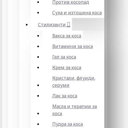
Против косопад
Суха и изтощена коса
Стилизанти
Вакса за коса
Витамини за коса
Гел за коса
Крем за коса
Кристали, флуиди,
серуми
Лак за коса
Масла и терапии за
коса
Пудра за коса