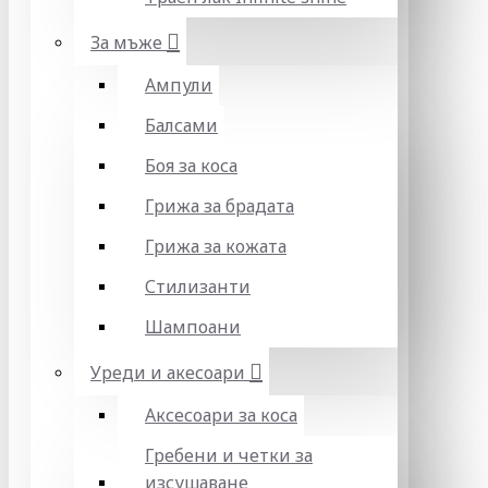
За мъже
Ампули
Балсами
Боя за коса
Грижа за брадата
Грижа за кожата
Стилизанти
Шампоани
Уреди и акесоари
Аксесоари за коса
Гребени и четки за
изсушаване