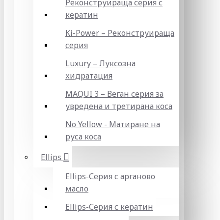
Реконструираща серия с
кератин
Ki-Power – Реконструираща
серия
Luxury – Луксозна
хидратация
MAQUI 3 – Веган серия за
увредена и третирана коса
No Yellow - Матиране на
руса коса
Ellips
Ellips-Серия с арганово
масло
Ellips-Серия с кератин