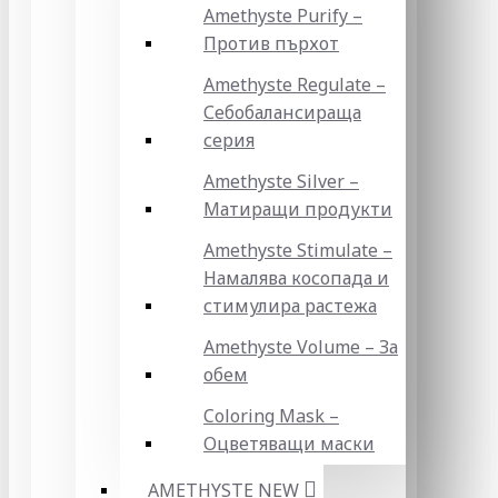
Amethyste Purify –
Против пърхот
Amethyste Regulate –
Себобалансираща
серия
Amethyste Silver –
Матиращи продукти
Amethyste Stimulate –
Намалява косопада и
стимулира растежа
Amethyste Volume – За
обем
Coloring Mask –
Оцветяващи маски
AMETHYSTE NEW