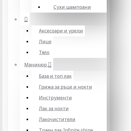
Сухи шампоани
Аксесоари и уреди
Лице
Тяло
Маникюр
База и топ лак
Грижа за ръце и нокти
Инструменти
Лак за нокти
Лакочистители
Траен лак Infinite shine