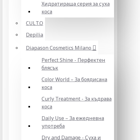
Хидратираща серия за суха
коса
CULT.O
Depilia
Diapason Cosmetics Milano
Perfect Shine - Перфектен
блясък
Color World – За боядисана
коса
Curly Treatment - За къдрава
коса
Daily Use – За ежедневна
употреба
Dry and Damage - Суха и