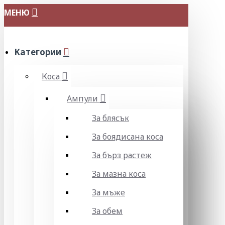
МЕНЮ
Категории
Коса
Ампули
За блясък
За боядисана коса
За бърз растеж
За мазна коса
За мъже
За обем