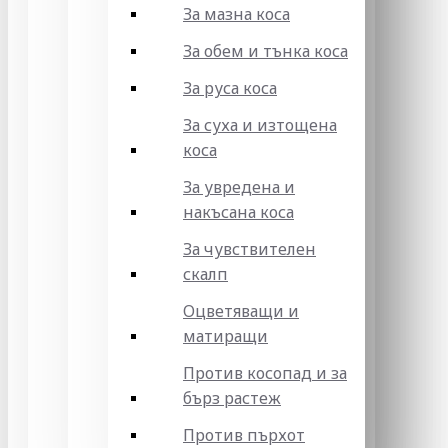
За мазна коса
За обем и тънка коса
За руса коса
За суха и изтощена
коса
За увредена и
накъсана коса
За чувствителен
скалп
Оцветяващи и
матиращи
Против косопад и за
бърз растеж
Против пърхот