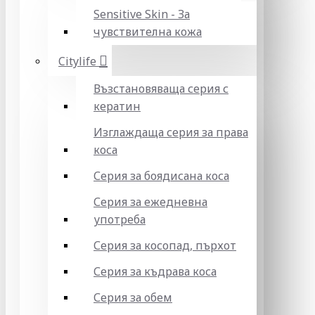
Sensitive Skin - За
чувствителна кожа
Citylife
Възстановяваща серия с
кератин
Изглаждаща серия за права
коса
Серия за боядисана коса
Серия за ежедневна
употреба
Серия за косопад, пърхот
Серия за къдрава коса
Серия за обем