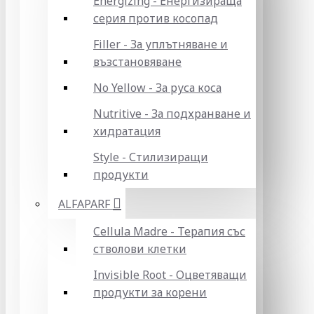
Energizing - Енергизираща
серия против косопад
Filler - За уплътняване и
възстановяване
No Yellow - За руса коса
Nutritive - За подхранване и
хидратация
Style - Стилизиращи
продукти
ALFAPARF
Cellula Madre - Терапия със
стволови клетки
Invisible Root - Оцветяващи
продукти за корени