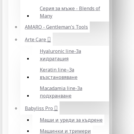
Серия за мъже - Blends of
Many
AMARO - Gentleman's Tools
Arte Care
Hyaluronic line-За
хидратация
Keratin line–За
възстановяване
Macadamia line-За
подхранване
Babyliss Pro
Маши и уреди за къдрене
Машинки и тримери