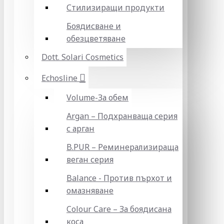
Стилизиращи продукти
Боядисване и
обезцветяване
Dott. Solari Cosmetics
Echosline
Volume-За обем
Argan – Подхранваща серия
с арган
B.PUR – Реминерализираща
веган серия
Balance - Против пърхот и
омазняване
Colour Care – За боядисана
коса