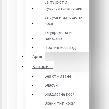
За пърхот и
чувствителен скалп
За суха и изтощена
коса
За увредена и
накъсана
Против косопад
Арган
Балсами
Без отмиване
Блясък
Боядисана коса
Всеки тип коса/