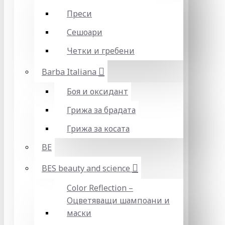
Преси
Сешоари
Четки и гребени
Barba Italiana
Боя и оксидант
Грижа за брадата
Грижа за косата
BE
BES beauty and science
Color Reflection –
Оцветяващи шампоани и
маски