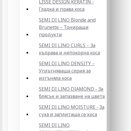
LISSE DESIGN KERATIN -
Гладка и права коса
SEMI DI LINO Blonde and
Brunette – Тониращи
продукти
SEMI DI LINO CURLS – За
къдрава и непокорна коса
SEMI DI LINO DENSITY –
Уплътняваща серия за
изтъняла коса
SEMI DI LINO DIAMOND - За
блясък и запазване на цвета
SEMI DI LINO MOISTURE - За
суха и заплитаща се коса
SEMI DI LINO