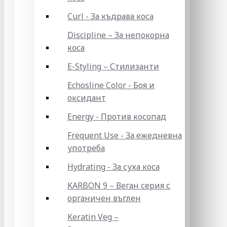
Curl - За къдрава коса
Discipline – За непокорна
коса
E-Styling – Стилизанти
Echosline Color - Боя и
оксидант
Energy - Против косопад
Frequent Use - За ежедневна
употреба
Hydrating - За суха коса
KARBON 9 – Веган серия с
органичен въглен
Keratin Veg –