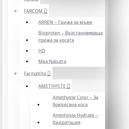
FARCOM
ARREN – Грижа за мъже
Bioproten – Възстановяваща
грижа за косата
HD
Mea Natutra
FarmaVita
AMETHYSTE
Amethyste Color – За
боядисана коса
Amethyste Hydrate –
Хидратация