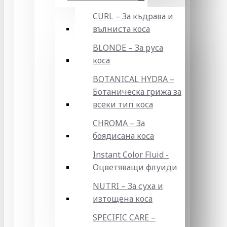
CURL – За къдрава и
вълниста коса
BLONDE – За руса
коса
BOTANICAL HYDRA –
Ботаническа грижа за
всеки тип коса
CHROMA – За
боядисана коса
Instant Color Fluid -
Оцветяващи флуиди
NUTRI – За суха и
изтощена коса
SPECIFIC CARE –