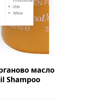
Professional
UNA
Yellow
рганово масло
il Shampoo