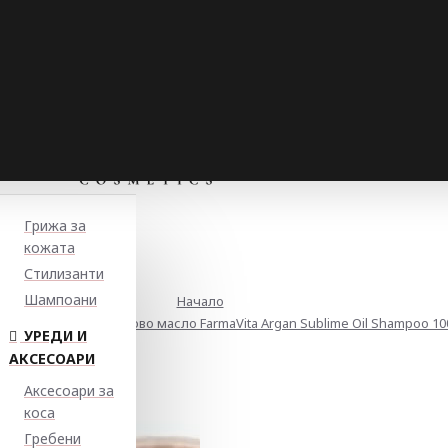
Грижа за
кожата
Стилизанти
Шампоани
Начало
ащ шампоан с арганово масло FarmaVita Argan Sublime Oil Shampoo 10
УРЕДИ И
АКСЕСОАРИ
Аксесоари за
коса
Гребени