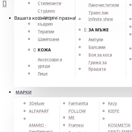
Стилизанти
Лакочистители
Студено
Траен лак
къдрене с
Вашата кошница е празна!
Infinite shine
къдрин
ЗА МЪЖЕ
Терапии
Шампоани
Ампули
Балсами
КОЖА
Боя за коса
Аксесоари и
Грижа за
уреди
брадата
Лице
МАРКИ
3Deluxe
FarmaVita
Kezy
ALFAPARF
FOLLOW
KIEPE
ME
AMARO -
Framesi
KOSIMETIK
Gentleman's
GENTLEME