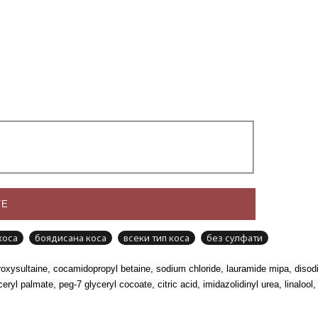
ТЕ
коса
боядисана коса
всеки тип коса
без сулфати
oxysultaine, cocamidopropyl betaine, sodium chloride, lauramide mipa, disodiu
yl palmate, peg-7 glyceryl cocoate, citric acid, imidazolidinyl urea, linalool