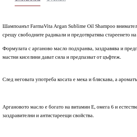
Шампоанът
FarmaVita Argan Sublime Oil Shampoo
внимател
срещу свободните радикали и предотвратява стареенето на 
Формулата с арганово масло подхранва, заздравява и пред
мастни киселини дават сила и предпазват от цъфтеж.
След неговата употреба косата е мека и бляскава, а аромат
Аргановото масло е богато на витамин Е, омега 6 и естест
заздравителни и антистареещи свойства.