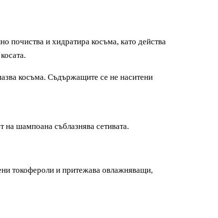
но почиства и хидратира косъма, като д
ейства
косата.
пазва косъма.
Съдържащите се не наситени
ът на шампоана съблазнява сетивата.
вени токофероли и притежава овлажняващи,