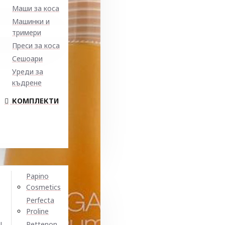
Маши за коса
Машинки и
тримери
Преси за коса
Сешоари
Уреди за
къдрене
КОМПЛЕКТИ
Papino
Cosmetics
Perfecta
Proline
N
Pettenon