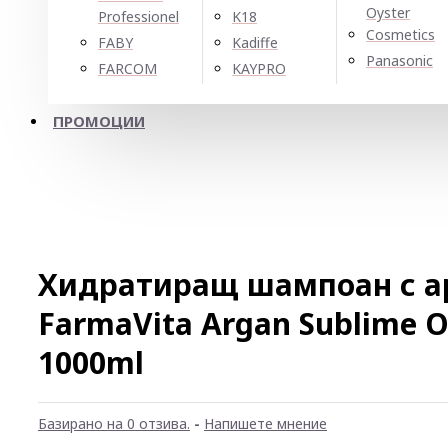
Oyster
Professionel
K18
Cosmetics
FABY
Kadiffe
Panasonic
FARCOM
KAYPRO
ПРОМОЦИИ
Хидратиращ шампоан с а
FarmaVita Argan Sublime O
1000ml
Базирано на 0 отзива.
-
Напишете мнение