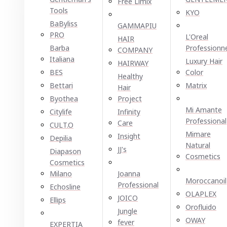
Free Limix
Tools
KYO
BaByliss
GAMMAPIU
PRO
L'Oreal
HAIR
Barba
Professionn
COMPANY
Italiana
Luxury Hair
HAIRWAY
BES
Color
Healthy
Bettari
Matrix
Hair
Byothea
Project
Mi Amante
Citylife
Infinity
Professional
Care
CULT.O
Mimare
Insight
Depilia
Natural
JJ's
Diapason
Cosmetics
Cosmetics
Milano
Joanna
Moroccanoil
Professional
Echosline
OLAPLEX
JOICO
Ellірѕ
Orofluido
Jungle
OWAY
fever
EXPERTIA