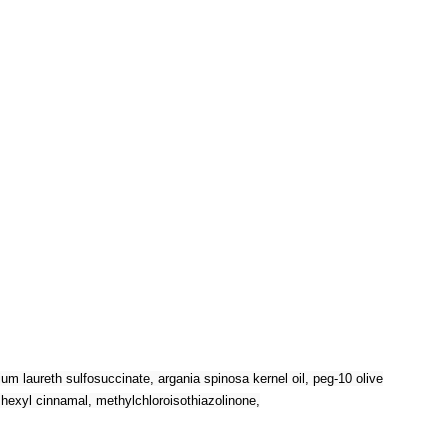
m laureth sulfosuccinate, argania spinosa kernel oil, peg-10 olive
, hexyl cinnamal, methylchloroisothiazolinone,