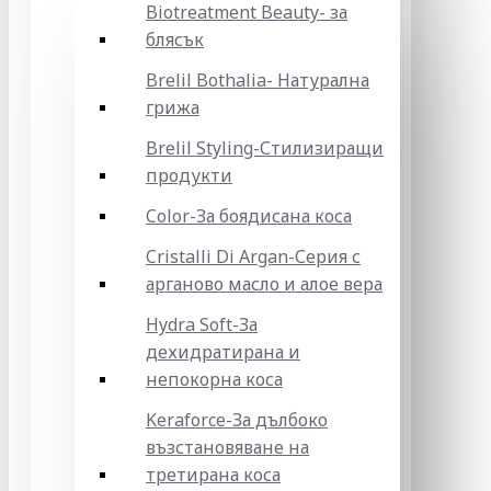
Biotreatment Beauty- за
блясък
Brelil Bothalia- Натурална
грижа
Brelil Styling-Стилизиращи
продукти
Color-За боядисана коса
Cristalli Di Argan-Серия с
арганово масло и алое вера
Hydra Soft-За
дехидратирана и
непокорна коса
Keraforce-За дълбоко
възстановяване на
третирана коса