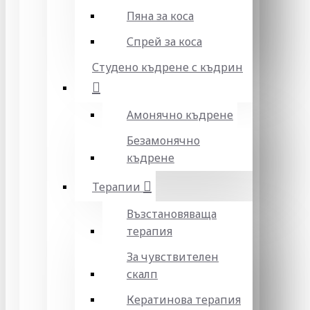
Пяна за коса
Спрей за коса
Студено къдрене с къдрин
Амонячно къдрене
Безамонячно
къдрене
Терапии
Възстановяваща
терапия
За чувствителен
скалп
Кератинова терапия