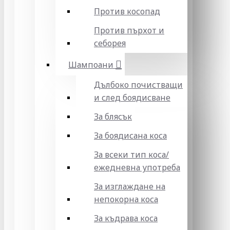
Против косопад
Против пърхот и
себорея
Шампоани
Дълбоко почистващи
и след боядисване
За блясък
За боядисана коса
За всеки тип коса/
ежедневна употреба
За изглаждане на
непокорна коса
За къдрава коса