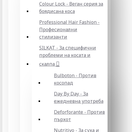
Colour Lock - Веган серия за
боядисана коса
Professional Hair Fashion -
Професионални
стилизанти
SILKAT - За специфични
проблеми на косата и
скалпа
Bulboton - Против
косопад
Day By Day - За
ежедневна употреба
Deforforante - Против
пърхот
Nutritivo - За суха и