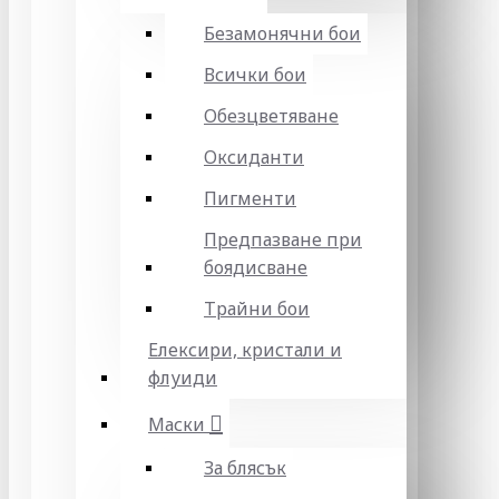
Безамонячни бои
Всички бои
Обезцветяване
Оксиданти
Пигменти
Предпазване при
боядисване
Трайни бои
Елексири, кристали и
флуиди
Маски
За блясък