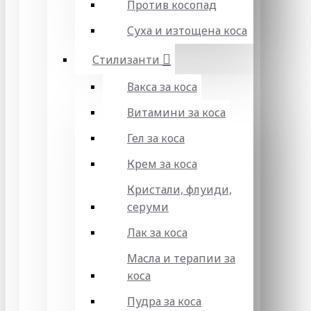
Против косопад
Суха и изтощена коса
Стилизанти
Вакса за коса
Витамини за коса
Гел за коса
Крем за коса
Кристали, флуиди,
серуми
Лак за коса
Масла и терапии за
коса
Пудра за коса