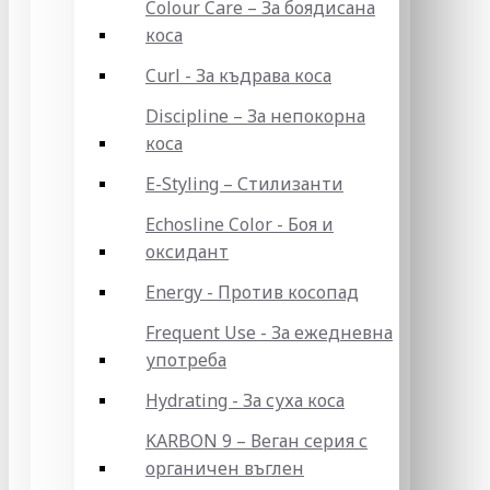
Colour Care – За боядисана
коса
Curl - За къдрава коса
Discipline – За непокорна
коса
E-Styling – Стилизанти
Echosline Color - Боя и
оксидант
Energy - Против косопад
Frequent Use - За ежедневна
употреба
Hydrating - За суха коса
KARBON 9 – Веган серия с
органичен въглен