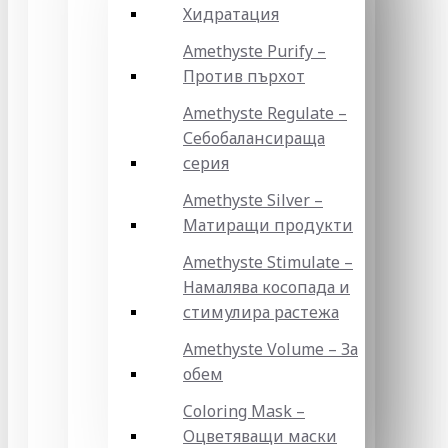
Хидратация
Amethyste Purify –
Против пърхот
Amethyste Regulate –
Себобалансираща
серия
Amethyste Silver –
Матиращи продукти
Amethyste Stimulate –
Намалява косопада и
стимулира растежа
Amethyste Volume – За
обем
Coloring Mask –
Оцветяващи маски