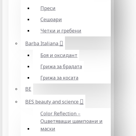
Преси
Сешоари
Четки и гребени
Barba Italiana
Боя и оксидант
Грижа за брадата
Грижа за косата
BE
BES beauty and science
Color Reflection –
Оцветяващи шампоани и
маски