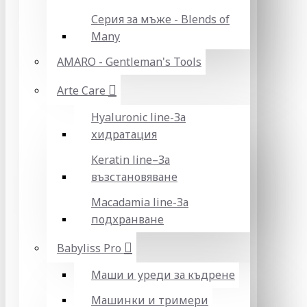
Серия за мъже - Blends of
Many
AMARO - Gentleman's Tools
Arte Care
Hyaluronic line-За
хидратация
Keratin line–За
възстановяване
Macadamia line-За
подхранване
Babyliss Pro
Маши и уреди за къдрене
Машинки и тримери