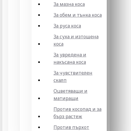
За мазна коса
За обем и тънка коса
За руса коса
За суха и изтощена
коса
За увредена и
накъсана коса
За чувствителен
скалп
Оцветяващи и
матиращи
Против косопад и за
бърз растеж
Против пърхот