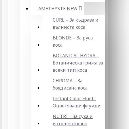
AMETHYSTE NEW
CURL – За къдрава и
вълниста коса
BLONDE – За руса
коса
BOTANICAL HYDRA –
Ботаническа грижа за
всеки тип коса
CHROMA – За
боядисана коса
Instant Color Fluid -
Оцветяващи флуиди
NUTRI – За суха и
изтощена коса