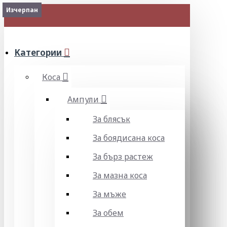
2-3 Days
Изчерпан
Изчерпан
Изчерпан
МЕНЮ
Категории
Коса
Ампули
За блясък
За боядисана коса
За бърз растеж
За мазна коса
За мъже
За обем