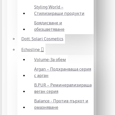
Styling World –
Стилизиращи продукти
Боядисване и
обезцветяване
Dott. Solari Cosmetics
Echosline
Volume-За обем
Argan – Подхранваща серия
с арган
B.PUR – Реминерализираща
веган серия
Balance - Против пърхот и
омазняване