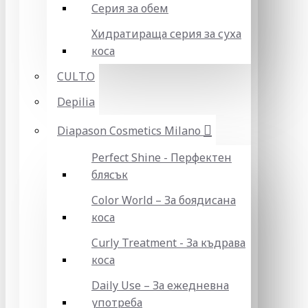
Серия за обем
Хидратираща серия за суха
коса
CULT.O
Depilia
Diapason Cosmetics Milano
Perfect Shine - Перфектен
блясък
Color World – За боядисана
коса
Curly Treatment - За къдрава
коса
Daily Use – За ежедневна
употреба