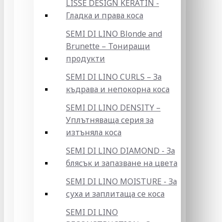
LISSE DESIGN KERATIN -
Гладка и права коса
SEMI DI LINO Blonde and
Brunette – Тониращи
продукти
SEMI DI LINO CURLS – За
къдрава и непокорна коса
SEMI DI LINO DENSITY –
Уплътняваща серия за
изтъняла коса
SEMI DI LINO DIAMOND - За
блясък и запазване на цвета
SEMI DI LINO MOISTURE - За
суха и заплитаща се коса
SEMI DI LINO