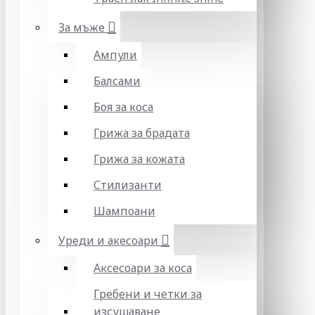
За мъже
Ампули
Балсами
Боя за коса
Грижа за брадата
Грижа за кожата
Стилизанти
Шампоани
Уреди и акесоари
Аксесоари за коса
Гребени и четки за
изсушаване