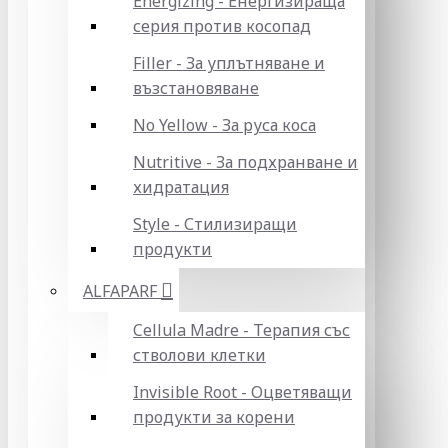
Energizing - Енергизираща
серия против косопад
Filler - За уплътняване и
възстановяване
No Yellow - За руса коса
Nutritive - За подхранване и
хидратация
Style - Стилизиращи
продукти
ALFAPARF
Cellula Madre - Терапия със
стволови клетки
Invisible Root - Оцветяващи
продукти за корени