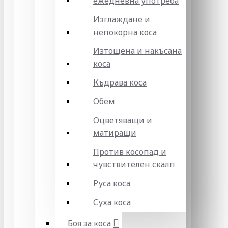
ежедневна употреба
Изглаждане и
непокорна коса
Изтощена и накъсана
коса
Къдрава коса
Обем
Оцветяващи и
матиращи
Против косопад и
чувствителен скалп
Руса коса
Суха коса
Боя за коса