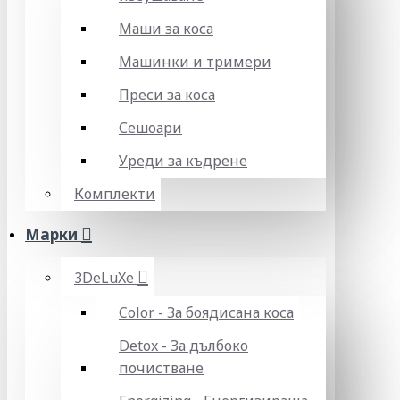
Маши за коса
Машинки и тримери
Преси за коса
Сешоари
Уреди за къдрене
Комплекти
Марки
3DeLuXe
Color - За боядисана коса
Detox - За дълбоко
почистване