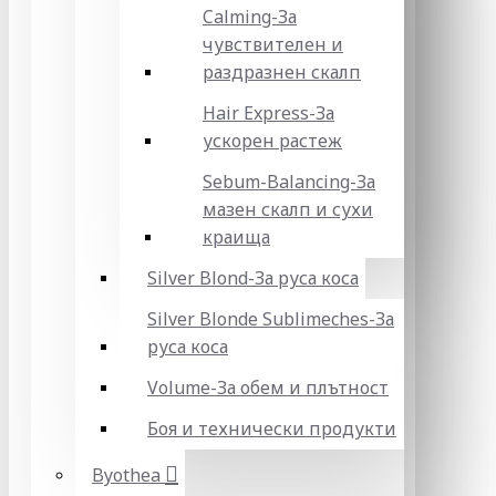
Calming-За
чувствителен и
раздразнен скалп
Hair Express-За
ускорен растеж
Sebum-Balancing-За
мазен скалп и сухи
краища
Silver Blond-За руса коса
Silver Blonde Sublіmeches-За
руса коса
Volume-За обем и плътност
Боя и технически продукти
Byothea