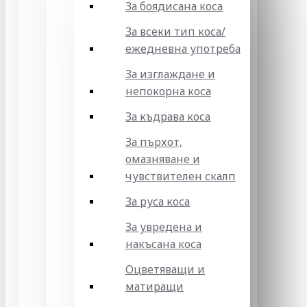
За боядисана коса
За всеки тип коса/
ежедневна употреба
За изглаждане и
непокорна коса
За къдрава коса
За пърхот,
омазняване и
чувствителен скалп
За руса коса
За увредена и
накъсана коса
Оцветяващи и
матиращи