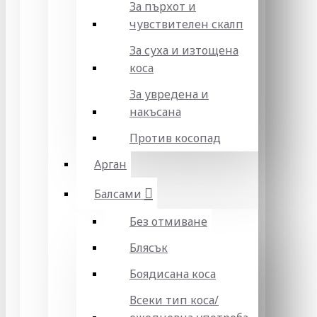
За пърхот и
чувствителен скалп
За суха и изтощена
коса
За увредена и
накъсана
Против косопад
Арган
Балсами
Без отмиване
Блясък
Боядисана коса
Всеки тип коса/