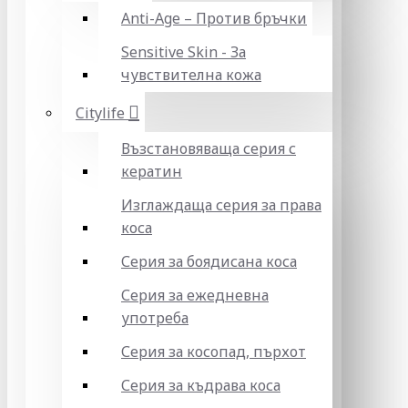
Anti-Age – Против бръчки
Sensitive Skin - За
чувствителна кожа
Citylife
Възстановяваща серия с
кератин
Изглаждаща серия за права
коса
Серия за боядисана коса
Серия за ежедневна
употреба
Серия за косопад, пърхот
Серия за къдрава коса