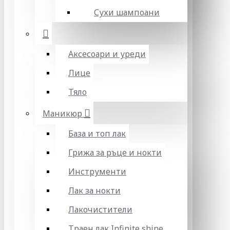
Сухи шампоани
Аксесоари и уреди
Лице
Тяло
Маникюр
База и топ лак
Грижа за ръце и нокти
Инструменти
Лак за нокти
Лакочистители
Траен лак Infinite shine