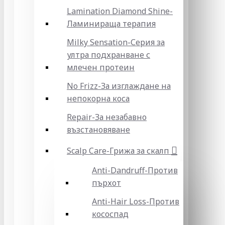
Lamination Diamond Shine-
Ламинираща терапия
Milky Sensation-Серия за
ултра подхранване с
млечен протеин
No Frizz-За изглаждане на
непокорна коса
Repair-За незабавно
възстановяване
Scalp Care-Грижа за скалп
Anti-Dandruff-Против
пърхот
Anti-Hair Loss-Против
кососпад