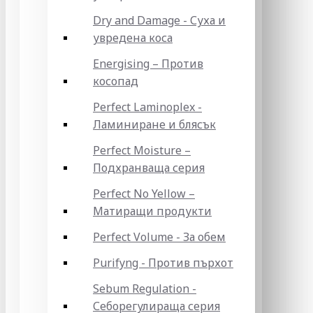
Dry and Damage - Суха и
увредена коса
Energising – Против
косопад
Perfect Laminoplex -
Ламиниране и блясък
Perfect Moisture –
Подхранваща серия
Perfect No Yellow –
Матиращи продукти
Perfect Volume - За обем
Purifyng - Против пърхот
Sebum Regulation -
Себорегулираща серия