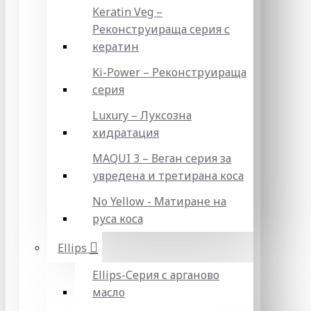
Keratin Veg –
Реконструираща серия с
кератин
Ki-Power – Реконструираща
серия
Luxury – Луксозна
хидратация
MAQUI 3 – Веган серия за
увредена и третирана коса
No Yellow - Матиране на
руса коса
Ellips
Ellips-Серия с арганово
масло