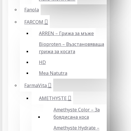
Fanola
FARCOM
ARREN – Грижа за мъже
Bioproten – Възстановяваща
грижа за косата
HD
Mea Natutra
FarmaVita
AMETHYSTE
Amethyste Color – За
боядисана коса
Amethyste Hydrate –