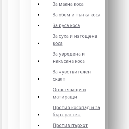
За мазна коса
За обем и тънка коса
За руса коса
За суха и изтощена
коса
За увредена и
накъсана коса
За чувствителен
скалп
Оцветяващи и
матиращи
Против косопад и за
бърз растеж
Против пърхот