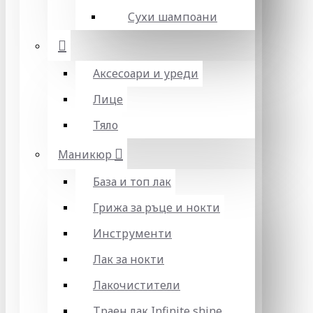
Сухи шампоани
Аксесоари и уреди
Лице
Тяло
Маникюр
База и топ лак
Грижа за ръце и нокти
Инструменти
Лак за нокти
Лакочистители
Траен лак Infinite shine