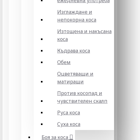
ежедневна употреба
Изглаждане и
непокорна коса
Изтощена и накъсана
коса
Къдрава коса
Обем
Оцветяващи и
матиращи
Против косопад и
чувствителен скалп
Руса коса
Суха коса
Боя за коса