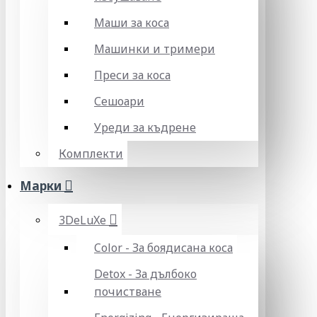
Маши за коса
Машинки и тримери
Преси за коса
Сешоари
Уреди за къдрене
Комплекти
Марки
3DeLuXe
Color - За боядисана коса
Detox - За дълбоко
почистване