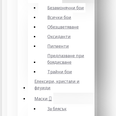
Безамонячни бои
Всички бои
Обезцветяване
Оксиданти
Пигменти
Предпазване при
боядисване
Трайни бои
Елексири, кристали и
флуиди
Маски
За блясък