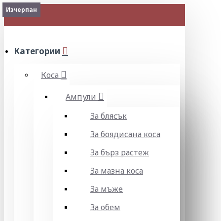
Изчерпан
Изчерпан
МЕНЮ
Категории
Коса
Ампули
За блясък
За боядисана коса
За бърз растеж
За мазна коса
За мъже
За обем