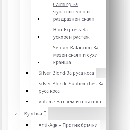
Calming-За
чувствителен и
раздразнен скалп
Hair Express-За
ускорен растеж
Sebum-Balancing-За
мазен скалп и сухи
краища
Silver Blond-За руса коса
Silver Blonde Sublіmeches-За
руса коса
Volume-За обем и плътност
Byothea
Anti-Age – Против бръчки