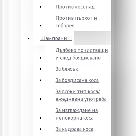
Против косопад
Против пърхот и
себорея
Шампоани
Дълбоко почистващи
и след боядисване
За блясък
За боядисана коса
За всеки тип коса/
ежедневна употреба
За изглаждане на
непокорна коса
За къдрава коса