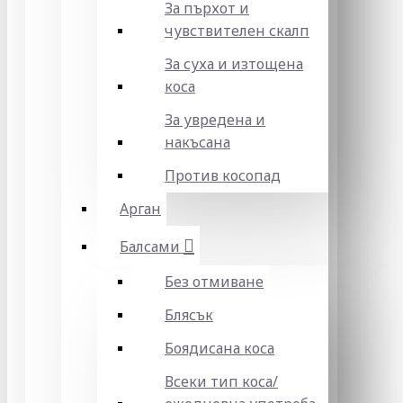
За пърхот и
чувствителен скалп
За суха и изтощена
коса
За увредена и
накъсана
Против косопад
Арган
Балсами
Без отмиване
Блясък
Боядисана коса
Всеки тип коса/