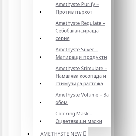
Amethyste Purify –
Против пърхот
Amethyste Regulate –
Себобалансираща
серия
Amethyste Silver –
Матиращи продукти
Amethyste Stimulate –
Намалява косопада и
стимулира растежа
Amethyste Volume – За
обем
Coloring Mask –
Оцветяващи маски
AMETHYSTE NEW