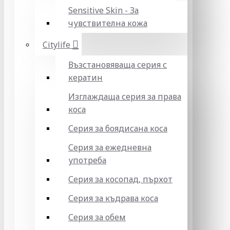
Sensitive Skin - За
чувствителна кожа
Citylife
Възстановяваща серия с
кератин
Изглаждаща серия за права
коса
Серия за боядисана коса
Серия за ежедневна
употреба
Серия за косопад, пърхот
Серия за къдрава коса
Серия за обем