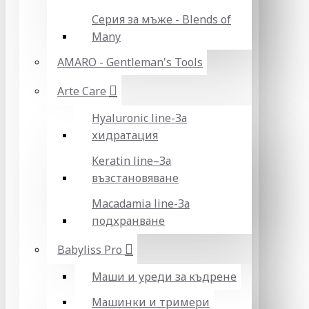
Серия за мъже - Blends of
Many
AMARO - Gentleman's Tools
Arte Care
Hyaluronic line-За
хидратация
Keratin line–За
възстановяване
Macadamia line-За
подхранване
Babyliss Pro
Маши и уреди за къдрене
Машинки и тримери