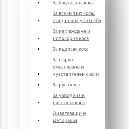
За боядисана коса
За всеки тип коса/
ежедневна употреба
За изглаждане и
непокорна коса
За къдрава коса
За пърхот,
омазняване и
чувствителен скалп
За руса коса
За увредена и
накъсана коса
Оцветяващи и
матиращи