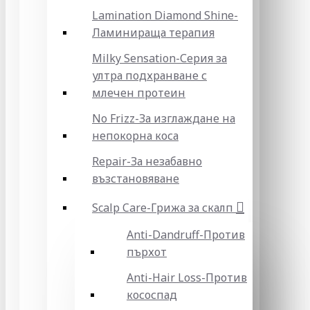
Lamination Diamond Shine-
Ламинираща терапия
Milky Sensation-Серия за
ултра подхранване с
млечен протеин
No Frizz-За изглаждане на
непокорна коса
Repair-За незабавно
възстановяване
Scalp Care-Грижа за скалп
Anti-Dandruff-Против
пърхот
Anti-Hair Loss-Против
кососпад