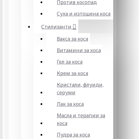
Против косопад
Суха и изтощена коса
Стилизанти
Вакса за коса
Витамини за коса
Гел за коса
Крем за коса
Кристали, флуиди,
серуми
Лак за коса
Масла и терапии за
коса
Пудра за коса