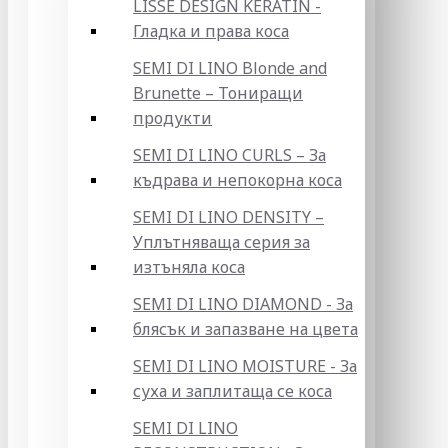
LISSE DESIGN KERATIN -
Гладка и права коса
SEMI DI LINO Blonde and
Brunette – Тониращи
продукти
SEMI DI LINO CURLS – За
къдрава и непокорна коса
SEMI DI LINO DENSITY –
Уплътняваща серия за
изтъняла коса
SEMI DI LINO DIAMOND - За
блясък и запазване на цвета
SEMI DI LINO MOISTURE - За
суха и заплитаща се коса
SEMI DI LINO