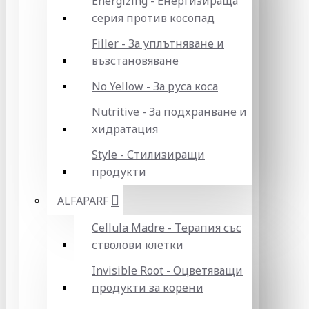
Energizing - Енергизираща
серия против косопад
Filler - За уплътняване и
възстановяване
No Yellow - За руса коса
Nutritive - За подхранване и
хидратация
Style - Стилизиращи
продукти
ALFAPARF
Cellula Madre - Терапия със
стволови клетки
Invisible Root - Оцветяващи
продукти за корени