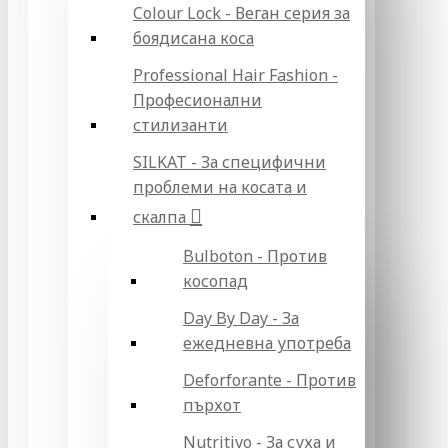
Colour Lock - Веган серия за
боядисана коса
Professional Hair Fashion -
Професионални
стилизанти
SILKAT - За специфични
проблеми на косата и
скалпа
Bulboton - Против
косопад
Day By Day - За
ежедневна употреба
Deforforante - Против
пърхот
Nutritivo - За суха и