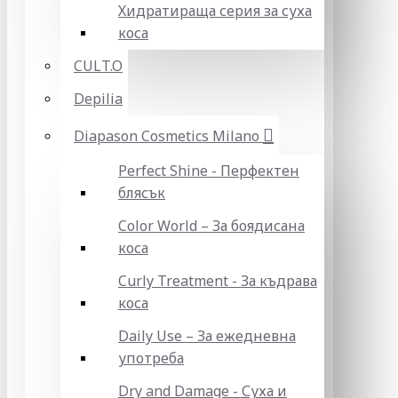
Хидратираща серия за суха
коса
CULT.O
Depilia
Diapason Cosmetics Milano
Perfect Shine - Перфектен
блясък
Color World – За боядисана
коса
Curly Treatment - За къдрава
коса
Daily Use – За ежедневна
употреба
Dry and Damage - Суха и