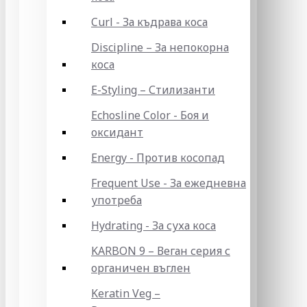
Curl - За къдрава коса
Discipline – За непокорна
коса
E-Styling – Стилизанти
Echosline Color - Боя и
оксидант
Energy - Против косопад
Frequent Use - За ежедневна
употреба
Hydrating - За суха коса
KARBON 9 – Веган серия с
органичен въглен
Keratin Veg –