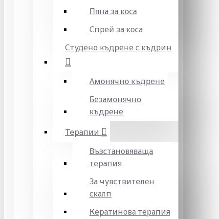
Пяна за коса
Спрей за коса
Студено къдрене с къдрин
Амонячно къдрене
Безамонячно
къдрене
Терапии
Възстановяваща
терапия
За чувствителен
скалп
Кератинова терапия