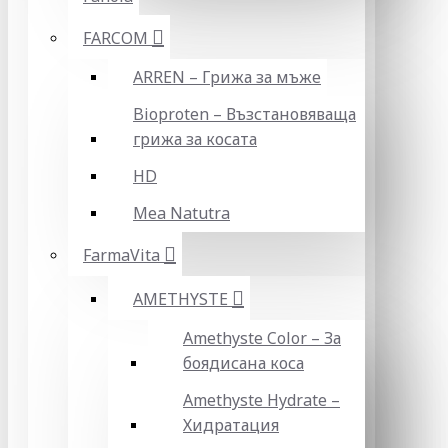
FARCOM
ARREN – Грижа за мъже
Bioproten – Възстановяваща
грижа за косата
HD
Mea Natutra
FarmaVita
AMETHYSTE
Amethyste Color – За
боядисана коса
Amethyste Hydrate –
Хидратация