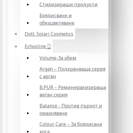
Стилизиращи продукти
Боядисване и
обезцветяване
Dott. Solari Cosmetics
Echosline
Volume-За обем
Argan – Подхранваща серия
с арган
B.PUR – Реминерализираща
веган серия
Balance - Против пърхот и
омазняване
Colour Care – За боядисана
коса