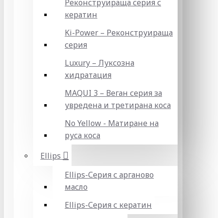
Реконструираща серия с
кератин
Ki-Power – Реконструираща
серия
Luxury – Луксозна
хидратация
MAQUI 3 – Веган серия за
увредена и третирана коса
No Yellow - Матиране на
руса коса
Ellips
Ellips-Серия с арганово
масло
Ellips-Серия с кератин