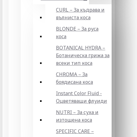
CURL – За къдрава и
вълниста коса
BLONDE – За руса
коса
BOTANICAL HYDRA –
Ботаническа грижа за
всеки тип коса
CHROMA – За
боядисана коса
Instant Color Fluid -
Оцветяващи флуиди
NUTRI – За суха и
изтощена коса
SPECIFIC CARE –