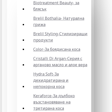
Biotreatment Beauty- за
блясък
Brelil Bothalia- Натурална
грижа
Brelil Styling-Стилизиращи
продукти
Color-За боядисана коса
Cristalli Di Argan-Серия с
арганово масло и алое вера
Hydra Soft-За
дехидратирана и
непокорна коса
Keraforce-За дълбоко
възстановяване на
третирана коса