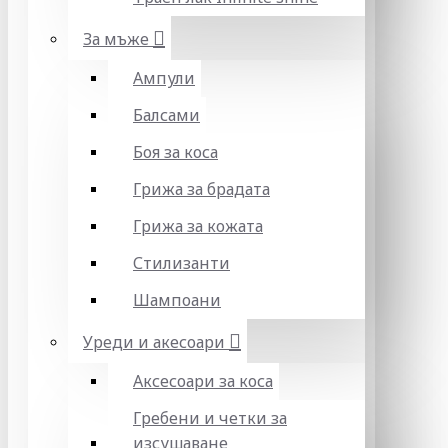
За мъже
Ампули
Балсами
Боя за коса
Грижа за брадата
Грижа за кожата
Стилизанти
Шампоани
Уреди и акесоари
Аксесоари за коса
Гребени и четки за
изсушаване