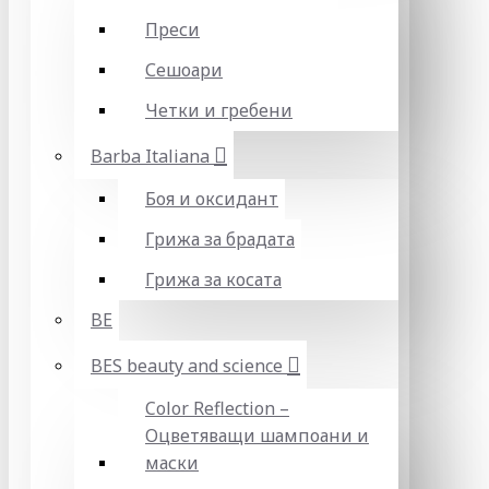
Преси
Сешоари
Четки и гребени
Barba Italiana
Боя и оксидант
Грижа за брадата
Грижа за косата
BE
BES beauty and science
Color Reflection –
Оцветяващи шампоани и
маски