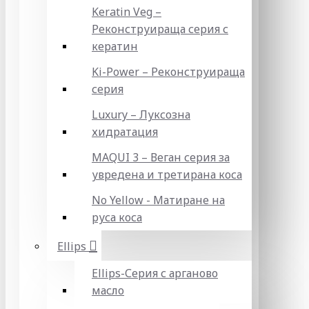
Keratin Veg –
Реконструираща серия с
кератин
Ki-Power – Реконструираща
серия
Luxury – Луксозна
хидратация
MAQUI 3 – Веган серия за
увредена и третирана коса
No Yellow - Матиране на
руса коса
Ellips
Ellips-Серия с арганово
масло