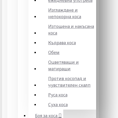
ежедневна употреба
Изглаждане и
непокорна коса
Изтощена и накъсана
коса
Къдрава коса
Обем
Оцветяващи и
матиращи
Против косопад и
чувствителен скалп
Руса коса
Суха коса
Боя за коса