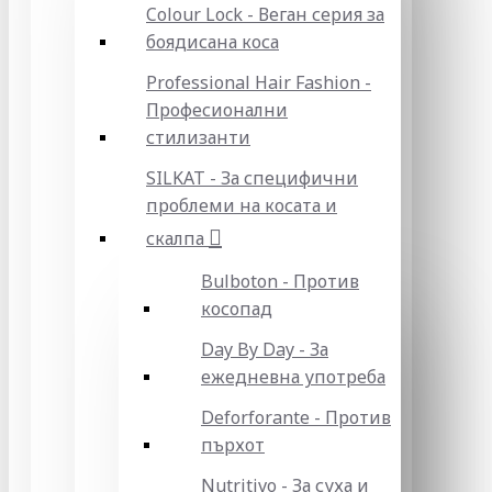
Colour Lock - Веган серия за
боядисана коса
Professional Hair Fashion -
Професионални
стилизанти
SILKAT - За специфични
проблеми на косата и
скалпа
Bulboton - Против
косопад
Day By Day - За
ежедневна употреба
Deforforante - Против
пърхот
Nutritivo - За суха и