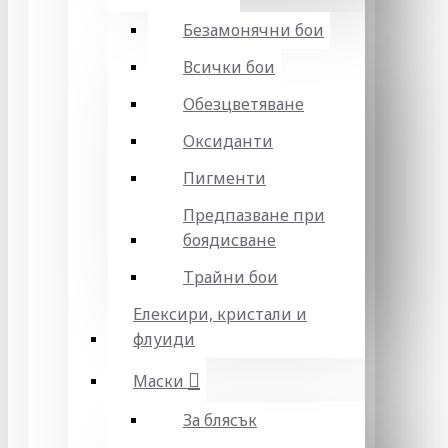
Безамонячни бои
Всички бои
Обезцветяване
Оксиданти
Пигменти
Предпазване при
боядисване
Трайни бои
Елексири, кристали и
флуиди
Маски
За блясък