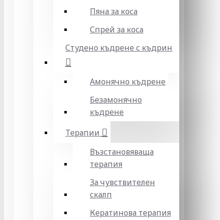
Пяна за коса
Спрей за коса
Студено къдрене с къдрин
Амонячно къдрене
Безамонячно
къдрене
Терапии
Възстановяваща
терапия
За чувствителен
скалп
Кератинова терапия