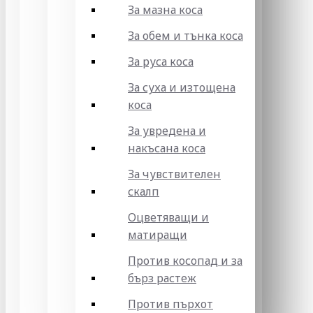
За мазна коса
За обем и тънка коса
За руса коса
За суха и изтощена
коса
За увредена и
накъсана коса
За чувствителен
скалп
Оцветяващи и
матиращи
Против косопад и за
бърз растеж
Против пърхот