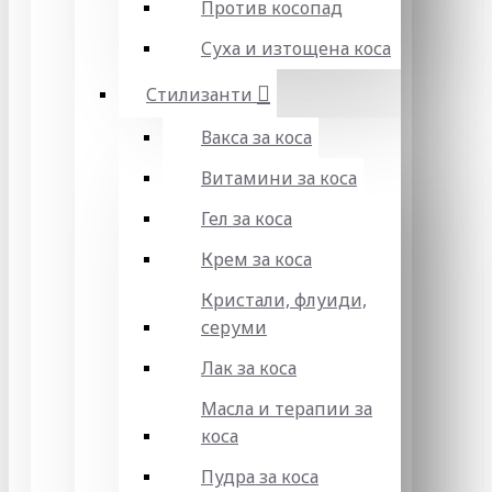
Против косопад
Суха и изтощена коса
Стилизанти
Вакса за коса
Витамини за коса
Гел за коса
Крем за коса
Кристали, флуиди,
серуми
Лак за коса
Масла и терапии за
коса
Пудра за коса