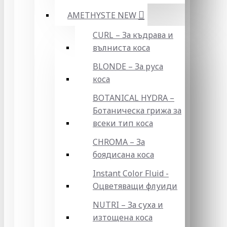
AMETHYSTE NEW
CURL – За къдрава и
вълниста коса
BLONDE – За руса
коса
BOTANICAL HYDRA –
Ботаническа грижа за
всеки тип коса
CHROMA – За
боядисана коса
Instant Color Fluid -
Оцветяващи флуиди
NUTRI – За суха и
изтощена коса