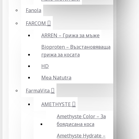
Fanola
FARCOM
ARREN – Грижа за мъже
Bioproten – Възстановяваща
грижа за косата
HD
Mea Natutra
FarmaVita
AMETHYSTE
Amethyste Color – За
боядисана коса
Amethyste Hydrate –