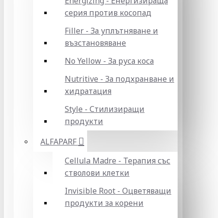
Energizing - Енергизираща
серия против косопад
Filler - За уплътняване и
възстановяване
No Yellow - За руса коса
Nutritive - За подхранване и
хидратация
Style - Стилизиращи
продукти
ALFAPARF
Cellula Madre - Терапия със
стволови клетки
Invisible Root - Оцветяващи
продукти за корени