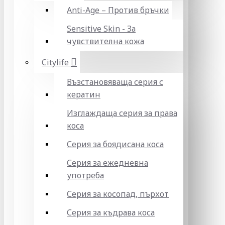
Anti-Age – Против бръчки
Sensitive Skin - За
чувствителна кожа
Citylife
Възстановяваща серия с
кератин
Изглаждаща серия за права
коса
Серия за боядисана коса
Серия за ежедневна
употреба
Серия за косопад, пърхот
Серия за къдрава коса