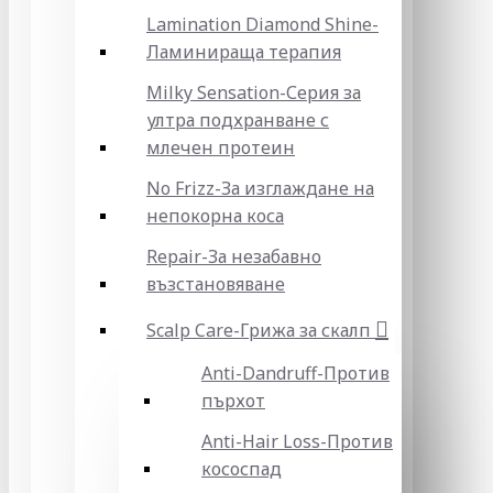
Lamination Diamond Shine-
Ламинираща терапия
Milky Sensation-Серия за
ултра подхранване с
млечен протеин
No Frizz-За изглаждане на
непокорна коса
Repair-За незабавно
възстановяване
Scalp Care-Грижа за скалп
Anti-Dandruff-Против
пърхот
Anti-Hair Loss-Против
кососпад