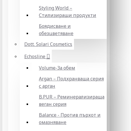
Styling World –
Стилизиращи продукти
Боядисване и
обезцветяване
Dott. Solari Cosmetics
Echosline
Volume-За обем
Argan – Подхранваща серия
с арган
B.PUR – Реминерализираща
веган серия
Balance - Против пърхот и
омазняване