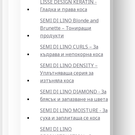
LISSE DESIGN KERATIN -
Гладка и права коса
SEMI DI LINO Blonde and
Brunette – Тониращи
продукти
SEMI DI LINO CURLS – За
къдрава и непокорна коса
SEMI DI LINO DENSITY –
Уплътняваща серия за
изтъняла коса
SEMI DI LINO DIAMOND - За
блясък и запазване на цвета
SEMI DI LINO MOISTURE - За
суха и заплитаща се коса
SEMI DI LINO