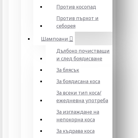
Против косопад
Против пърхот и
себорея
Шампоани
Дълбоко почистващи
и след боядисване
За блясък
За боядисана коса
За всеки тип коса/
ежедневна употреба
За изглаждане на
непокорна коса
За къдрава коса