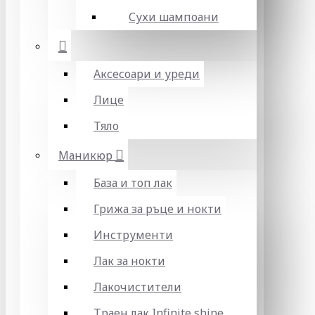
Сухи шампоани
Аксесоари и уреди
Лице
Тяло
Маникюр
База и топ лак
Грижа за ръце и нокти
Инструменти
Лак за нокти
Лакочистители
Траен лак Infinite shine