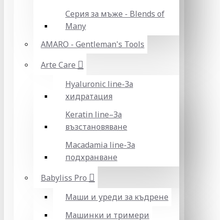
Серия за мъже - Blends of
Many
AMARO - Gentleman's Tools
Arte Care
Hyaluronic line-За
хидратация
Keratin line–За
възстановяване
Macadamia line-За
подхранване
Babyliss Pro
Маши и уреди за къдрене
Машинки и тримери