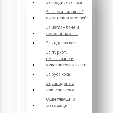
За боядисана коса
За всеки тип коса/
ежедневна употреба
За изглаждане и
непокорна коса
За къдрава коса
За пърхот,
омазняване и
чувствителен скалп
За руса коса
За увредена и
накъсана коса
Оцветяващи и
матиращи