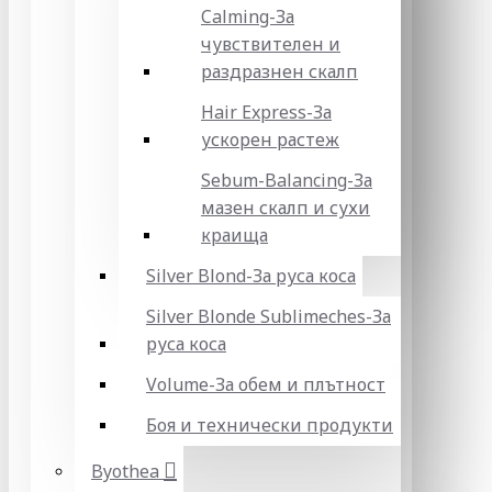
Calming-За
чувствителен и
раздразнен скалп
Hair Express-За
ускорен растеж
Sebum-Balancing-За
мазен скалп и сухи
краища
Silver Blond-За руса коса
Silver Blonde Sublіmeches-За
руса коса
Volume-За обем и плътност
Боя и технически продукти
Byothea