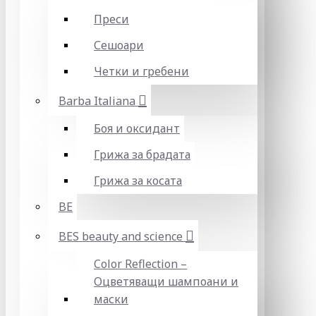
Преси
Сешоари
Четки и гребени
Barba Italiana
Боя и оксидант
Грижа за брадата
Грижа за косата
BE
BES beauty and science
Color Reflection –
Оцветяващи шампоани и
маски