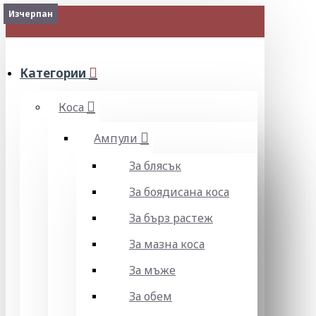
Изчерпан
Изчерпан
Изчерпан
Изчерпан
Изчерпан
Изчерпан
Изчерпан
Изчерпан
МЕНЮ
Категории
Коса
Ампули
За блясък
За боядисана коса
За бърз растеж
За мазна коса
За мъже
За обем