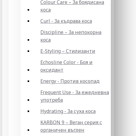
Colour Care – За боядисана
коса
Curl - За къдрава коса
Discipline – За непокорна
коса
E-Styling – Стилизанти
Echosline Color - Боя и
оксидант
Energy - Против косопад
Frequent Use - За ежедневна
употреба
Hydrating - За суха коса
KARBON 9 – Веган серия с
органичен въглен