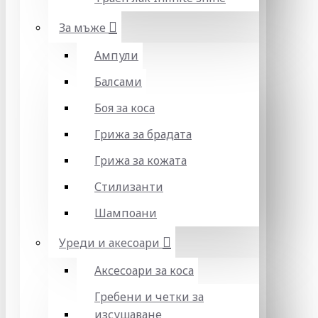
За мъже
Ампули
Балсами
Боя за коса
Грижа за брадата
Грижа за кожата
Стилизанти
Шампоани
Уреди и акесоари
Аксесоари за коса
Гребени и четки за
изсушаване