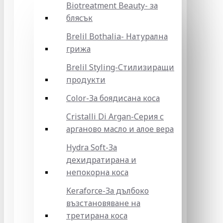
Biotreatment Beauty- за
блясък
Brelil Bothalia- Натурална
грижа
Brelil Styling-Стилизиращи
продукти
Color-За боядисана коса
Cristalli Di Argan-Серия с
арганово масло и алое вера
Hydra Soft-За
дехидратирана и
непокорна коса
Keraforce-За дълбоко
възстановяване на
третирана коса