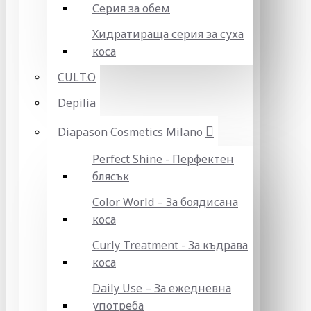
Серия за обем
Хидратираща серия за суха
коса
CULT.O
Depilia
Diapason Cosmetics Milano
Perfect Shine - Перфектен
блясък
Color World – За боядисана
коса
Curly Treatment - За къдрава
коса
Daily Use – За ежедневна
употреба