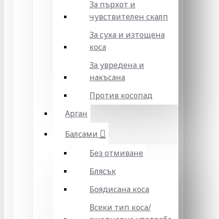
За пърхот и
чувствителен скалп
За суха и изтощена
коса
За увредена и
накъсана
Против косопад
Арган
Балсами
Без отмиване
Блясък
Боядисана коса
Всеки тип коса/