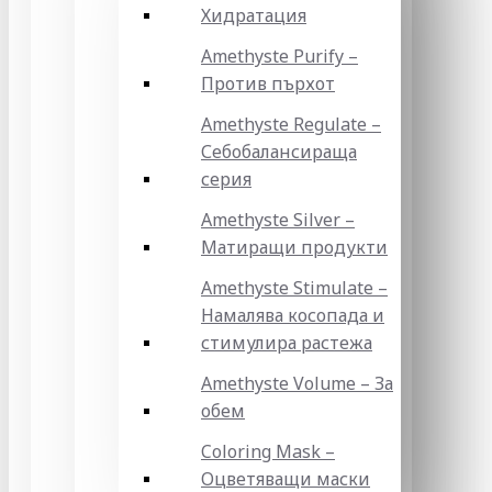
Хидратация
Amethyste Purify –
Против пърхот
Amethyste Regulate –
Себобалансираща
серия
Amethyste Silver –
Матиращи продукти
Amethyste Stimulate –
Намалява косопада и
стимулира растежа
Amethyste Volume – За
обем
Coloring Mask –
Оцветяващи маски