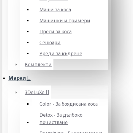
Маши за коса
Машинки и тримери
Преси за коса
Сешоари
Уреди за къдрене
Комплекти
Марки
3DeLuXe
Color - За боядисана коса
Detox - За дълбоко
почистване