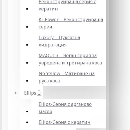
Реконструираща серия с
кератин
Ki-Power – Реконструираща
серия
Luxury – Луксозна
хидратация
MAQUI 3 – Веган серия за
увредена и третирана коса
No Yellow - Матиране на
руса коса
Ellips
Ellips-Серия с арганово
масло
Ellips-Серия с кератин