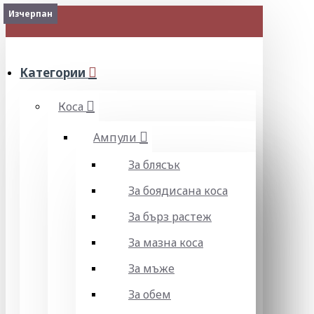
Изчерпан
Изчерпан
Изчерпан
Изчерпан
Изчерпан
МЕНЮ
Категории
Коса
Ампули
За блясък
За боядисана коса
За бърз растеж
За мазна коса
За мъже
За обем