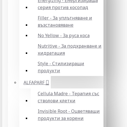
Energizing - Енергизираща
серия против косопад
Filler - За уплътняване и
възстановяване
No Yellow - За руса коса
Nutritive - За подхранване и
хидратация
Style - Стилизиращи
продукти
ALFAPARF
Cellula Madre - Терапия със
стволови клетки
Invisible Root - Оцветяващи
продукти за корени