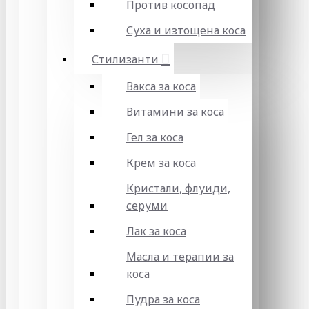
Против косопад
Суха и изтощена коса
Стилизанти
Вакса за коса
Витамини за коса
Гел за коса
Крем за коса
Кристали, флуиди,
серуми
Лак за коса
Масла и терапии за
коса
Пудра за коса