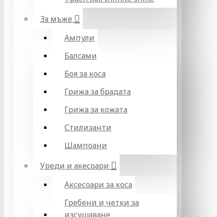
За мъже
Ампули
Балсами
Боя за коса
Грижа за брадата
Грижа за кожата
Стилизанти
Шампоани
Уреди и акесоари
Аксесоари за коса
Гребени и четки за
изсушаване