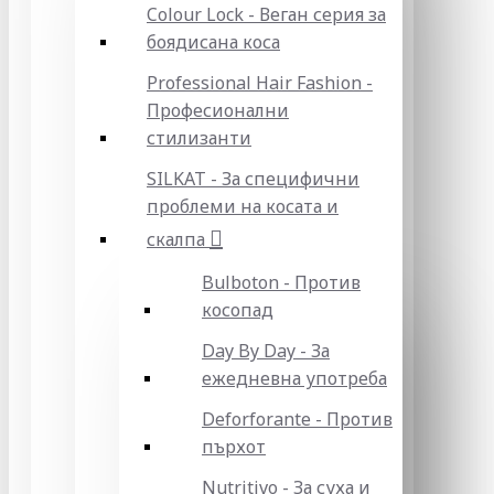
Colour Lock - Веган серия за
боядисана коса
Professional Hair Fashion -
Професионални
стилизанти
SILKAT - За специфични
проблеми на косата и
скалпа
Bulboton - Против
косопад
Day By Day - За
ежедневна употреба
Deforforante - Против
пърхот
Nutritivo - За суха и