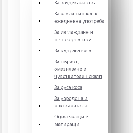
За боядисана коса
За всеки тип коса/
ежедневна употреба
За изглаждане и
непокорна коса
За къдрава коса
За пърхот,
омазняване и
чувствителен скалп
За руса коса
За увредена и
накъсана коса
Оцветяващи и
матиращи