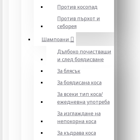
Против косопад
Против пърхот и
себорея
Шампоани
Дълбоко почистващи
и след боядисване
За блясък
За боядисана коса
За всеки тип коса/
ежедневна употреба
За изглаждане на
непокорна коса
За къдрава коса