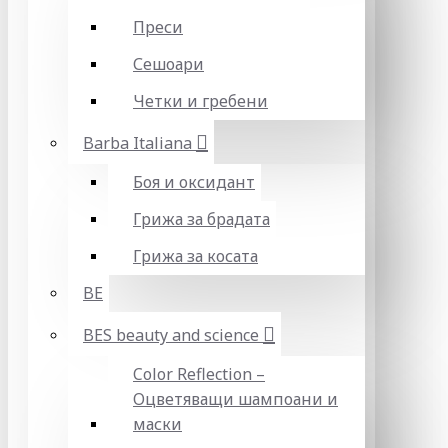
Преси
Сешоари
Четки и гребени
Barba Italiana
Боя и оксидант
Грижа за брадата
Грижа за косата
BE
BES beauty and science
Color Reflection –
Оцветяващи шампоани и
маски