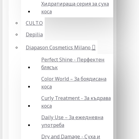
Хидратираща серия за суха
коса
CULT.O
Depilia
Diapason Cosmetics Milano
Perfect Shine - Перфектен
блясък
Color World – За боядисана
коса
Curly Treatment - За къдрава
коса
Daily Use – За ежедневна
употреба
Dry and Damage - Суха и