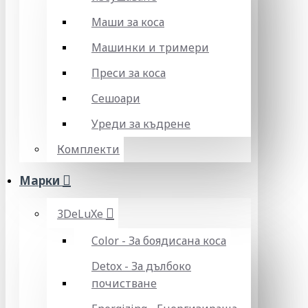
Маши за коса
Машинки и тримери
Преси за коса
Сешоари
Уреди за къдрене
Комплекти
Марки
3DeLuXe
Color - За боядисана коса
Detox - За дълбоко
почистване