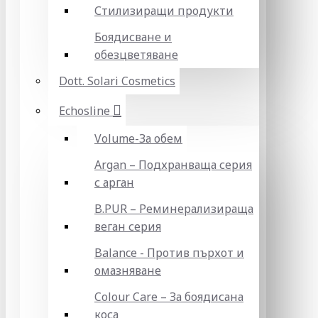
Стилизиращи продукти
Боядисване и
обезцветяване
Dott. Solari Cosmetics
Echosline
Volume-За обем
Argan – Подхранваща серия
с арган
B.PUR – Реминерализираща
веган серия
Balance - Против пърхот и
омазняване
Colour Care – За боядисана
коса