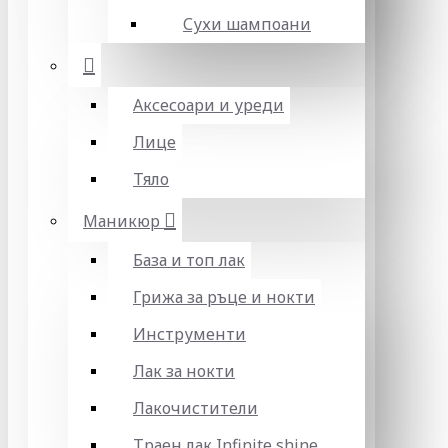
Сухи шампоани
Аксесоари и уреди
Лице
Тяло
Маникюр
База и топ лак
Грижа за ръце и нокти
Инструменти
Лак за нокти
Лакочистители
Траен лак Infinite shine