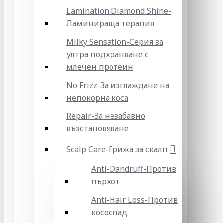
Lamination Diamond Shine-
Ламинираща терапия
Milky Sensation-Серия за
ултра подхранване с
млечен протеин
No Frizz-За изглаждане на
непокорна коса
Repair-За незабавно
възстановяване
Scalp Care-Грижа за скалп
Anti-Dandruff-Против
пърхот
Anti-Hair Loss-Против
кососпад