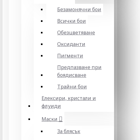
Безамонячни бои
Всички бои
Обезцветяване
Оксиданти
Пигменти
Предпазване при
боядисване
Трайни бои
Елексири, кристали и
флуиди
Маски
За блясък