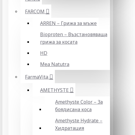
FARCOM
ARREN – Грижа за мъже
Bioproten – Възстановяваща
грижа за косата
HD
Mea Natutra
FarmaVita
AMETHYSTE
Amethyste Color – За
боядисана коса
Amethyste Hydrate –
Хидратация