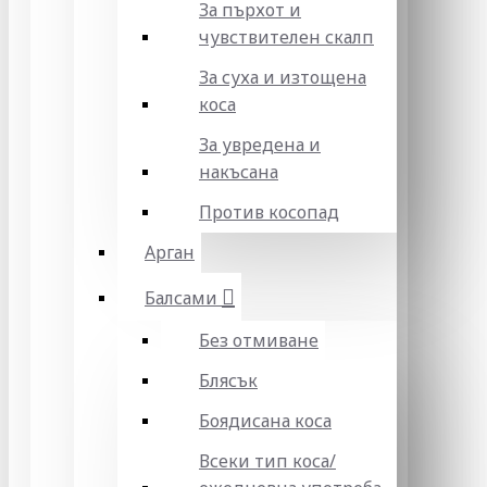
За пърхот и
чувствителен скалп
За суха и изтощена
коса
За увредена и
накъсана
Против косопад
Арган
Балсами
Без отмиване
Блясък
Боядисана коса
Всеки тип коса/