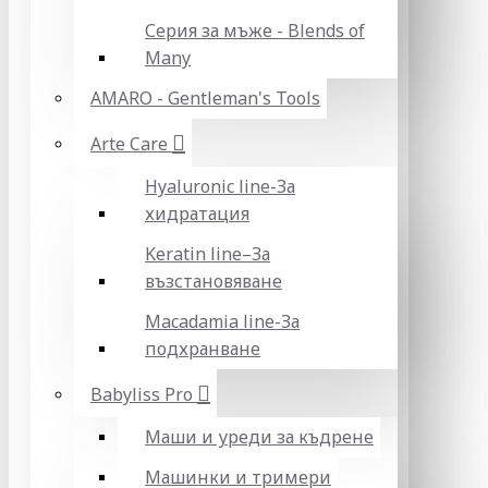
Серия за мъже - Blends of
Many
AMARO - Gentleman's Tools
Arte Care
Hyaluronic line-За
хидратация
Keratin line–За
възстановяване
Macadamia line-За
подхранване
Babyliss Pro
Маши и уреди за къдрене
Машинки и тримери