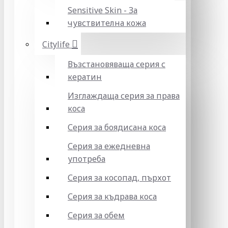
Sensitive Skin - За
чувствителна кожа
Citylife
Възстановяваща серия с
кератин
Изглаждаща серия за права
коса
Серия за боядисана коса
Серия за ежедневна
употреба
Серия за косопад, пърхот
Серия за къдрава коса
Серия за обем