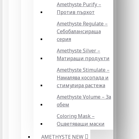
Amethyste Purify –
Против пърхот
Amethyste Regulate –
Себобалансираща
серия
Amethyste Silver –
Матиращи продукти
Amethyste Stimulate –
Намалява косопада и
стимулира растежа
Amethyste Volume – За
обем
Coloring Mask –
Оцветяващи маски
AMETHYSTE NEW