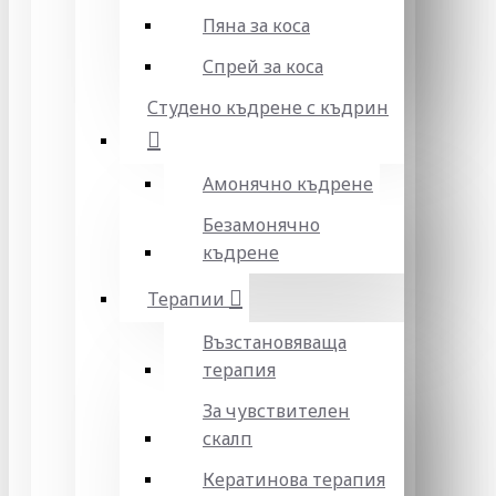
Пяна за коса
Спрей за коса
Студено къдрене с къдрин
Амонячно къдрене
Безамонячно
къдрене
Терапии
Възстановяваща
терапия
За чувствителен
скалп
Кератинова терапия