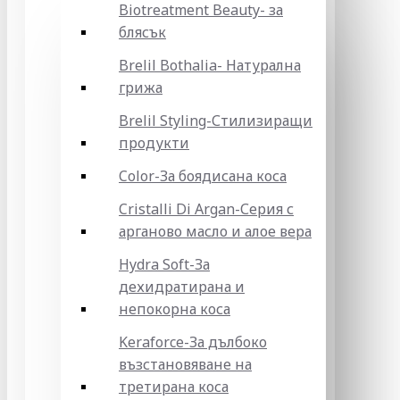
Biotreatment Beauty- за
блясък
Brelil Bothalia- Натурална
грижа
Brelil Styling-Стилизиращи
продукти
Color-За боядисана коса
Cristalli Di Argan-Серия с
арганово масло и алое вера
Hydra Soft-За
дехидратирана и
непокорна коса
Keraforce-За дълбоко
възстановяване на
третирана коса