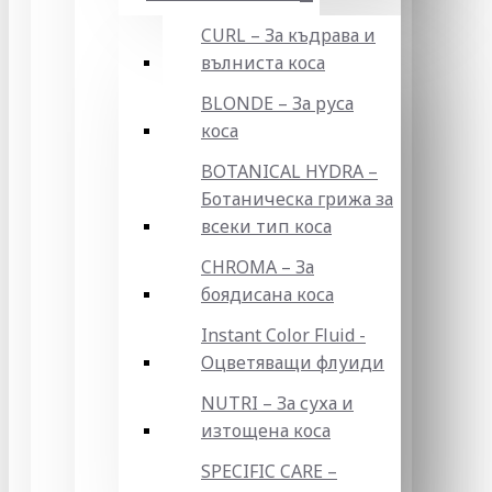
CURL – За къдрава и
вълниста коса
BLONDE – За руса
коса
BOTANICAL HYDRA –
Ботаническа грижа за
всеки тип коса
CHROMA – За
боядисана коса
Instant Color Fluid -
Оцветяващи флуиди
NUTRI – За суха и
изтощена коса
SPECIFIC CARE –