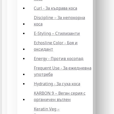
Curl - За къдрава коса
Discipline – За непокорна
коса
E-Styling – Стилизанти
Echosline Color - Боя и
оксидант
Energy - Против косопад
Frequent Use - За ежедневна
употреба
Hydrating - За суха коса
KARBON 9 – Веган серия с
органичен въглен
Keratin Veg –