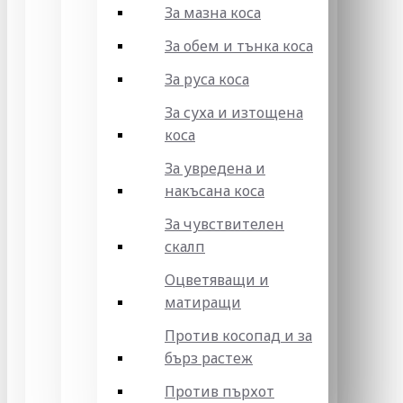
За мазна коса
За обем и тънка коса
За руса коса
За суха и изтощена
коса
За увредена и
накъсана коса
За чувствителен
скалп
Оцветяващи и
матиращи
Против косопад и за
бърз растеж
Против пърхот