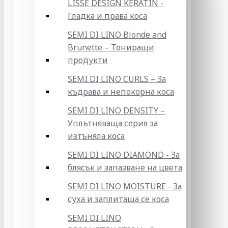
LISSE DESIGN KERATIN -
Гладка и права коса
SEMI DI LINO Blonde and
Brunette – Тониращи
продукти
SEMI DI LINO CURLS – За
къдрава и непокорна коса
SEMI DI LINO DENSITY –
Уплътняваща серия за
изтъняла коса
SEMI DI LINO DIAMOND - За
блясък и запазване на цвета
SEMI DI LINO MOISTURE - За
суха и заплитаща се коса
SEMI DI LINO