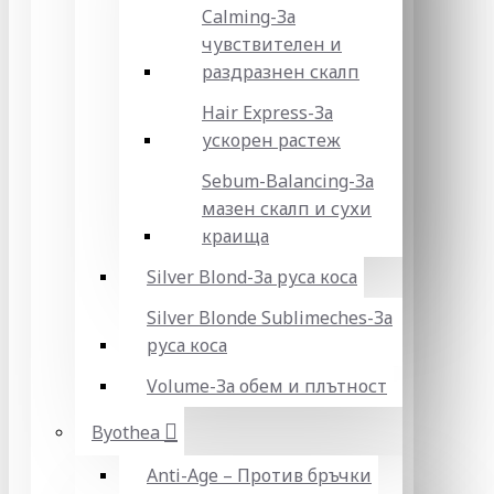
Calming-За
чувствителен и
раздразнен скалп
Hair Express-За
ускорен растеж
Sebum-Balancing-За
мазен скалп и сухи
краища
Silver Blond-За руса коса
Silver Blonde Sublіmeches-За
руса коса
Volume-За обем и плътност
Byothea
Anti-Age – Против бръчки