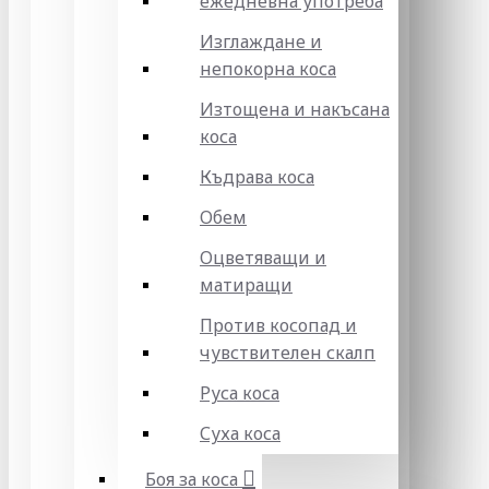
ежедневна употреба
Изглаждане и
непокорна коса
Изтощена и накъсана
коса
Къдрава коса
Обем
Оцветяващи и
матиращи
Против косопад и
чувствителен скалп
Руса коса
Суха коса
Боя за коса