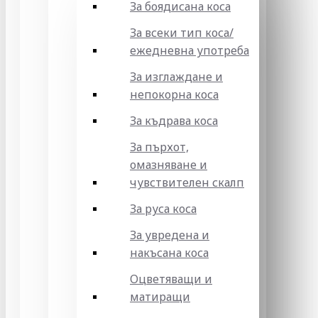
За боядисана коса
За всеки тип коса/
ежедневна употреба
За изглаждане и
непокорна коса
За къдрава коса
За пърхот,
омазняване и
чувствителен скалп
За руса коса
За увредена и
накъсана коса
Оцветяващи и
матиращи