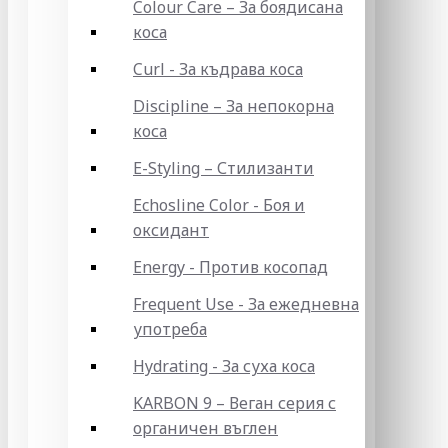
Colour Care – За боядисана
коса
Curl - За къдрава коса
Discipline – За непокорна
коса
E-Styling – Стилизанти
Echosline Color - Боя и
оксидант
Energy - Против косопад
Frequent Use - За ежедневна
употреба
Hydrating - За суха коса
KARBON 9 – Веган серия с
органичен въглен