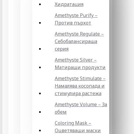
Хидратация
Amethyste Purify –
Против пърхот
Amethyste Regulate –
Себобалансираща
серия
Amethyste Silver –
Матиращи продукти
Amethyste Stimulate –
Намалява косопада и
стимулира растежа
Amethyste Volume – За
обем
Coloring Mask –
Оцветяващи маски