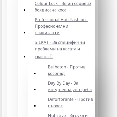
Colour Lock - Веган серия за
боядисана коса
Professional Hair Fashion -
Професионални
стилизанти
SILKAT - За специфични
проблеми на косата и
скалпа
Bulboton - Против
косопад
Day By Day - За
ежедневна употреба
Deforforante - Против
пърхот
Nutritivo - За суха и