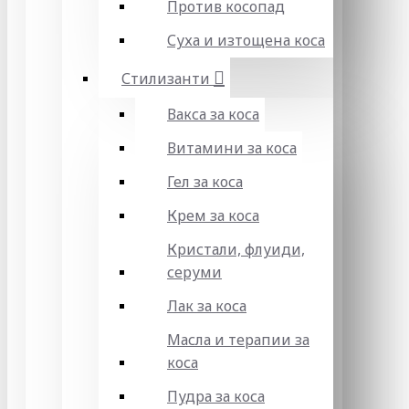
Против косопад
Суха и изтощена коса
Стилизанти
Вакса за коса
Витамини за коса
Гел за коса
Крем за коса
Кристали, флуиди,
серуми
Лак за коса
Масла и терапии за
коса
Пудра за коса