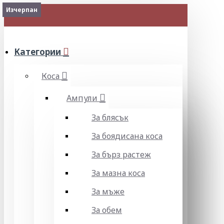
Изчерпан
Изчерпан
Изчерпан
Изчерпан
Изчерпан
МЕНЮ
Категории
Коса
Ампули
За блясък
За боядисана коса
За бърз растеж
За мазна коса
За мъже
За обем