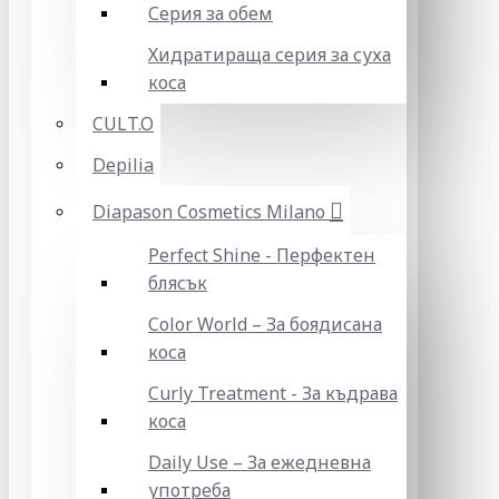
Серия за обем
Хидратираща серия за суха
коса
CULT.O
Depilia
Diapason Cosmetics Milano
Perfect Shine - Перфектен
блясък
Color World – За боядисана
коса
Curly Treatment - За къдрава
коса
Daily Use – За ежедневна
употреба