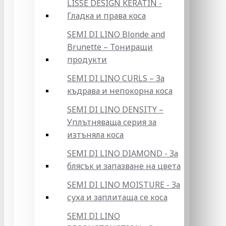
LISSE DESIGN KERATIN -
Гладка и права коса
SEMI DI LINO Blonde and
Brunette – Тониращи
продукти
SEMI DI LINO CURLS – За
къдрава и непокорна коса
SEMI DI LINO DENSITY –
Уплътняваща серия за
изтъняла коса
SEMI DI LINO DIAMOND - За
блясък и запазване на цвета
SEMI DI LINO MOISTURE - За
суха и заплитаща се коса
SEMI DI LINO