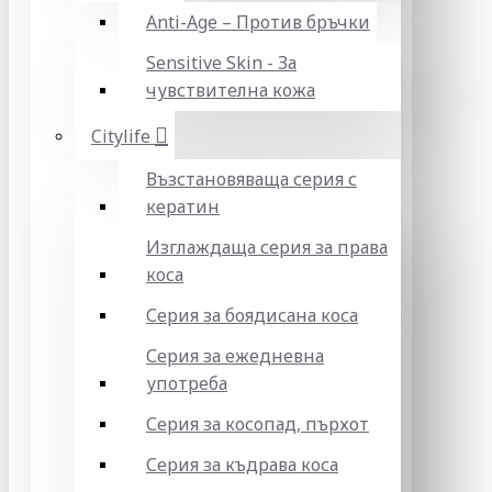
Anti-Age – Против бръчки
Sensitive Skin - За
чувствителна кожа
Citylife
Възстановяваща серия с
кератин
Изглаждаща серия за права
коса
Серия за боядисана коса
Серия за ежедневна
употреба
Серия за косопад, пърхот
Серия за къдрава коса