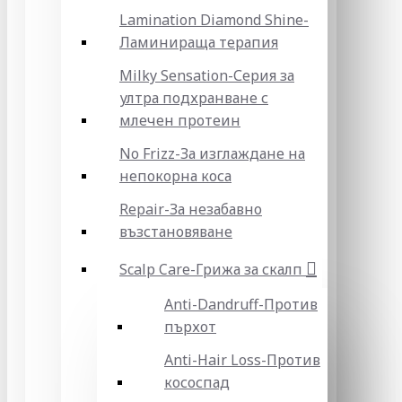
Lamination Diamond Shine-
Ламинираща терапия
Milky Sensation-Серия за
ултра подхранване с
млечен протеин
No Frizz-За изглаждане на
непокорна коса
Repair-За незабавно
възстановяване
Scalp Care-Грижа за скалп
Anti-Dandruff-Против
пърхот
Anti-Hair Loss-Против
кососпад