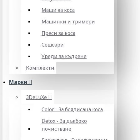
Маши за коса
Машинки и тримери
Преси за коса
Сешоари
Уреди за къдрене
Комплекти
Марки
3DeLuXe
Color - За боядисана коса
Detox - За дълбоко
почистване