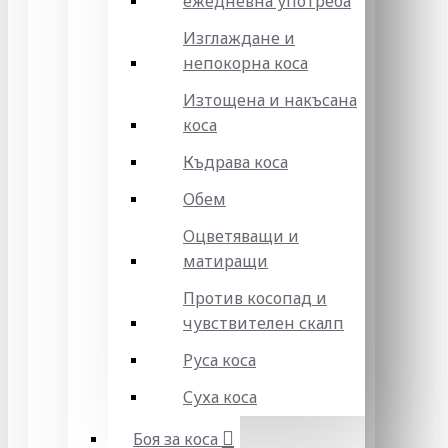
ежедневна употреба
Изглаждане и
непокорна коса
Изтощена и накъсана
коса
Къдрава коса
Обем
Оцветяващи и
матиращи
Против косопад и
чувствителен скалп
Руса коса
Суха коса
Боя за коса