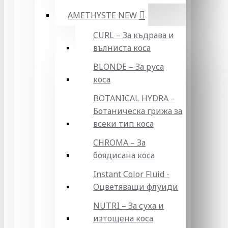
AMETHYSTE NEW
CURL – За къдрава и
вълниста коса
BLONDE – За руса
коса
BOTANICAL HYDRA –
Ботаническа грижа за
всеки тип коса
CHROMA – За
боядисана коса
Instant Color Fluid -
Оцветяващи флуиди
NUTRI – За суха и
изтощена коса