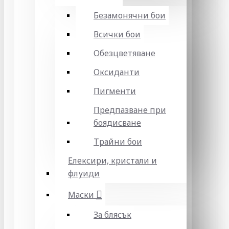
Безамонячни бои
Всички бои
Обезцветяване
Оксиданти
Пигменти
Предпазване при
боядисване
Трайни бои
Елексири, кристали и
флуиди
Маски
За блясък