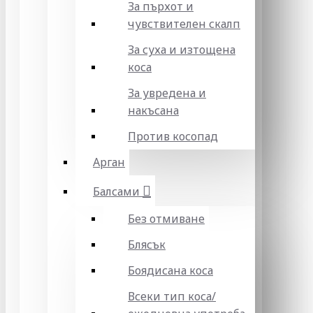
За пърхот и
чувствителен скалп
За суха и изтощена
коса
За увредена и
накъсана
Против косопад
Арган
Балсами
Без отмиване
Блясък
Боядисана коса
Всеки тип коса/