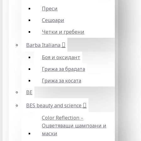
Преси
Сешоари
Четки и гребени
Barba Italiana
Боя и оксидант
Грижа за брадата
Грижа за косата
BE
BES beauty and science
Color Reflection –
Оцветяващи шампоани и
маски