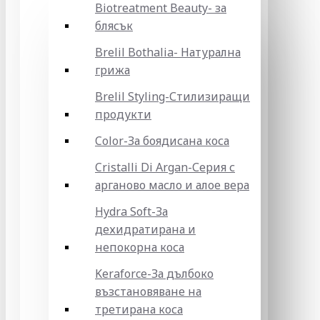
Biotreatment Beauty- за
блясък
Brelil Bothalia- Натурална
грижа
Brelil Styling-Стилизиращи
продукти
Color-За боядисана коса
Cristalli Di Argan-Серия с
арганово масло и алое вера
Hydra Soft-За
дехидратирана и
непокорна коса
Keraforce-За дълбоко
възстановяване на
третирана коса