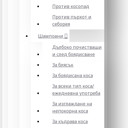
Против косопад
Против пърхот и
себорея
Шампоани
Дълбоко почистващи
и след боядисване
За блясък
За боядисана коса
За всеки тип коса/
ежедневна употреба
За изглаждане на
непокорна коса
За къдрава коса