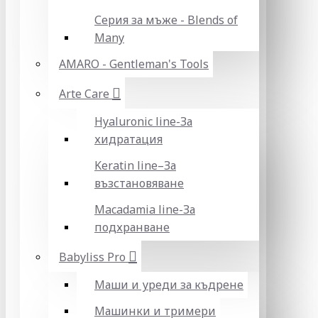
Серия за мъже - Blends of
Many
AMARO - Gentleman's Tools
Arte Care
Hyaluronic line-За
хидратация
Keratin line–За
възстановяване
Macadamia line-За
подхранване
Babyliss Pro
Маши и уреди за къдрене
Машинки и тримери