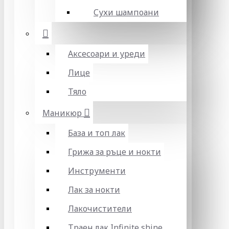
Сухи шампоани
Аксесоари и уреди
Лице
Тяло
Маникюр
База и топ лак
Грижа за ръце и нокти
Инструменти
Лак за нокти
Лакочистители
Траен лак Infinite shine