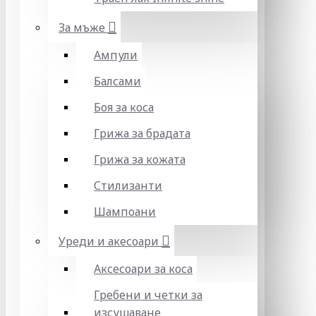
За мъже
Ампули
Балсами
Боя за коса
Грижа за брадата
Грижа за кожата
Стилизанти
Шампоани
Уреди и акесоари
Аксесоари за коса
Гребени и четки за
изсушаване