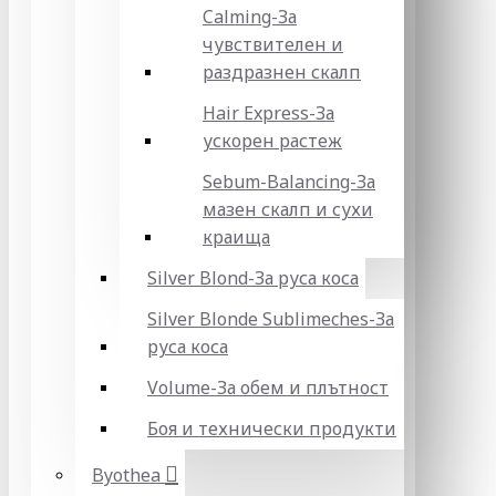
Calming-За
чувствителен и
раздразнен скалп
Hair Express-За
ускорен растеж
Sebum-Balancing-За
мазен скалп и сухи
краища
Silver Blond-За руса коса
Silver Blonde Sublіmeches-За
руса коса
Volume-За обем и плътност
Боя и технически продукти
Byothea