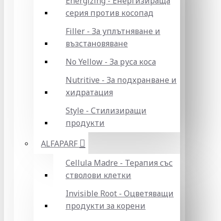
Energizing - Енергизираща
серия против косопад
Filler - За уплътняване и
възстановяване
No Yellow - За руса коса
Nutritive - За подхранване и
хидратация
Style - Стилизиращи
продукти
ALFAPARF
Cellula Madre - Терапия със
стволови клетки
Invisible Root - Оцветяващи
продукти за корени