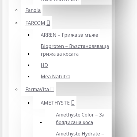
Fanola
FARCOM
ARREN – Грижа за мъже
Bioproten – Възстановяваща
грижа за косата
HD
Mea Natutra
FarmaVita
AMETHYSTE
Amethyste Color – За
боядисана коса
Amethyste Hydrate –