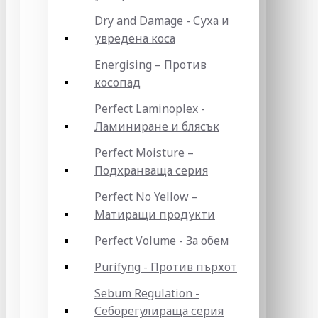
Dry and Damage - Суха и
увредена коса
Energising – Против
косопад
Perfect Laminoplex -
Ламиниране и блясък
Perfect Moisture –
Подхранваща серия
Perfect No Yellow –
Матиращи продукти
Perfect Volume - За обем
Purifyng - Против пърхот
Sebum Regulation -
Себорегулираща серия