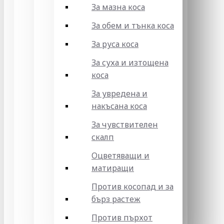
За мазна коса
За обем и тънка коса
За руса коса
За суха и изтощена
коса
За увредена и
накъсана коса
За чувствителен
скалп
Оцветяващи и
матиращи
Против косопад и за
бърз растеж
Против пърхот