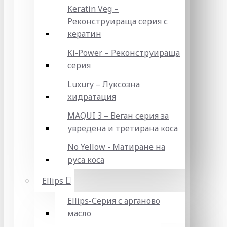
Keratin Veg –
Реконструираща серия с
кератин
Ki-Power – Реконструираща
серия
Luxury – Луксозна
хидратация
MAQUI 3 – Веган серия за
увредена и третирана коса
No Yellow - Матиране на
руса коса
Ellips
Ellips-Серия с арганово
масло