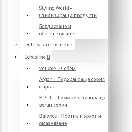
Styling World –
Стилизиращи продукти
Боядисване и
обезцветяване
Dott. Solari Cosmetics
Echosline
Volume-За обем
Argan – Подхранваща серия
с арган
B.PUR – Реминерализираща
веган серия
Balance - Против пърхот и
омазняване