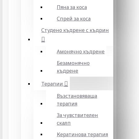
Пяна за коса
Спрей за коса
Студено къдрене с къдрин
Амонячно къдрене
Безамонячно
къдрене
Терапии
Възстановяваща
терапия
За чувствителен
скалп
Кератинова терапия