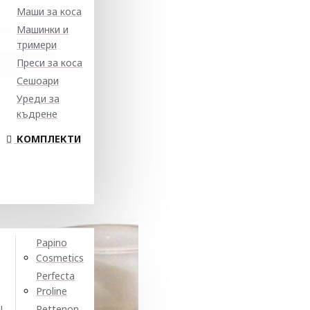
Маши за коса
Машинки и
тримери
Преси за коса
Сешоари
Уреди за
къдрене
КОМПЛЕКТИ
Papino
Cosmetics
Perfecta
Proline
N
Pettenon