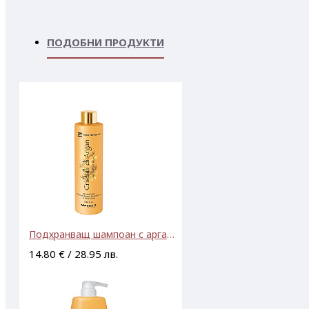
ПОДОБНИ ПРОДУКТИ
Подхранващ шампоан с арганово масло и алое вера Brelil Cristalli Di Argan Intensive Beauthy Shampoo 250ml
14.80 € / 28.95 лв.