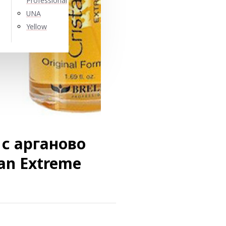
Professional
UNA
Yellow
 с арганово
gan Extreme