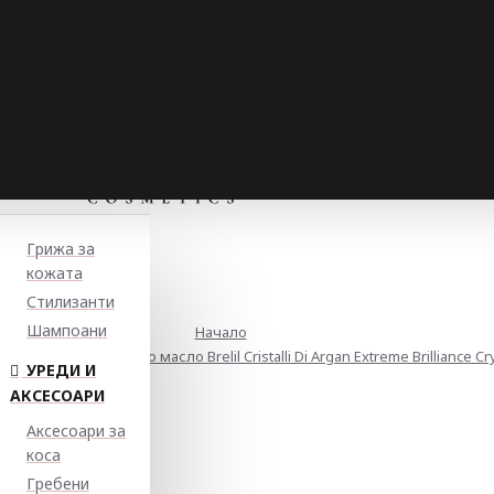
Грижа за
кожата
Стилизанти
Шампоани
Начало
за блясък с арганово масло Brelil Cristalli Di Argan Extreme Brilliance Cr
УРЕДИ И
АКСЕСОАРИ
Аксесоари за
коса
Гребени