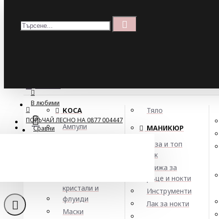
Меню
Кошница
Menu
ПОРЪЧАЙ ЛЕСНО НА 0877 004447
МЕНЮ
В любими
КОСА
Тяло
ПОРЪЧАЙ ЛЕСНО НА 0877 004447
Ампули
МАНИКЮР
Сравни
Арган
База и топ
Балсами
лак
Течни кристали 
Боя за коса
Грижа за
Елексири,
ръце и нокти
кристали и
Инструменти
флуиди
Лак за нокти
Маски