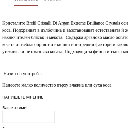
Кристалите Brelil Cristalli Di Argan Extreme Brilliance Crystals
коса. Подхранват в дълбочина и възстановяват естествената ѝ 
изключителен блясък и мекота. Съдържа арганово масло богат
косата от неблагоприятни външни и вътрешни фактори и заключ
утежнява и не омазнява косата. Подходящи за финна и тънка ко
Начин на употреба:
Нанесете малко количество върху влажна или суха коса.
НАПИШЕТЕ МНЕНИЕ
Вашето име: