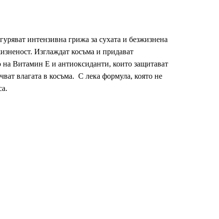
 осигуряват интензивна грижа за сухата и безжизнена
жизненост. Изглаждат косъма и придават
о на Витамин Е и антиоксиданти, които защитават
ват влагата в косъма. С лека формула, която не
са.