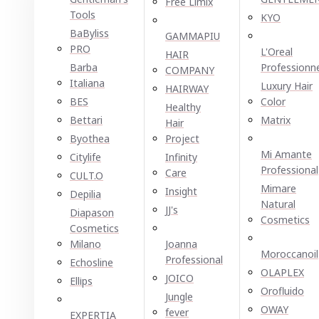
Free Limix
Tools
KYO
BaByliss
GAMMAPIU
PRO
L'Oreal
HAIR
Barba
Professionn
COMPANY
Italiana
Luxury Hair
HAIRWAY
BES
Color
Healthy
Bettari
Matrix
Hair
Byothea
Project
Mi Amante
Citylife
Infinity
Professional
Care
CULT.O
Mimare
Insight
Depilia
Natural
JJ's
Diapason
Cosmetics
Cosmetics
Milano
Joanna
Moroccanoil
Professional
Echosline
OLAPLEX
JOICO
Ellірѕ
Orofluido
Jungle
OWAY
fever
EXPERTIA