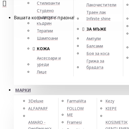
Стилизанти
Лакочистители
Студено
Траен лак
къдрене с
Вашата кошница е празна!
Infinite shine
къдрин
ЗА МЪЖЕ
Терапии
Шампоани
Ампули
Балсами
КОЖА
Боя за коса
Аксесоари и
Грижа за
уреди
брадата
Лице
МАРКИ
3Deluxe
FarmaVita
Kezy
ALFAPARF
FOLLOW
KIEPE
ME
AMARO -
Framesi
KOSIMETIK
Gentleman's
GENTLEME